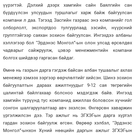
үүрэгтэй. Дэлхий дээрх хамгийн сайн Баялгийн сан
Зурхай
бүрдүүлсэн улсуудын туршлагыг харж байж байгуулсан
компани л даа. Тэгээд Засгийн газраас энэ компанийг гол
олборлолт, экспортдоо тулгуурлаад зэсийн, нүүрсний
групптэйгээр саяхан зохион байгуулсан. Ингэхдээ албаны
хэллэгээр бол “Эрдэнэс Монгол”-ын олон улсад өрсөлдөх
чадварыг сайжруулж, цэвэр менежментийн компани
болгох шийдвэр гаргасан байдаг.
Өмнө нь газрын дарга гэгдэж байсан албан тушаалыг ахлах
менежер хэмээх зэргээр өөрчлөлтийг хийсэн. Шинэ зохион
байгуулалтын дараах ажилтнуудыг 9-12 сая төгрөгийн
цалинтай байлгахаар болсноо мэдэгдэж байв. Ингээд
хамгийн түрүүнд тус компанид ажиллах боловсон хүчнийг
сонгон шалгаруулалтаар авч эхэлсэн. Өнгөрсөн хаваржин
үргэлжилсэн дээ. Тэр ажлыг нь ЗГХЭГ-ын дарга хүртэл
гардан зохион байгуулж өгсөн. Өөрөөр хэлбэл, “Эрдэнэс
Монгол”-ынхон Хүний нөөцийн даргын ажлыг ЗГХЭГ-ын