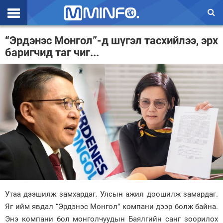
Эхлэл
“Эрдэнэс Монгол”-д шүгэл тасхийлээ, эрх
баригчид таг чиг...
Цаг агаар
Валют ханш
Улс төр
Эдийн засаг
Үзэл бодол
Спорт
Нийгэм
Утаа дээшилж замхардаг. Улсын ажил доошилж замардаг.
Дэлхий
Яг ийм явдал “Эрдэнэс Монгол” компани дээр болж байна.
Энтертайнмэнт
Энэ компани бол монголчуудын Баялгийн санг зоорилох