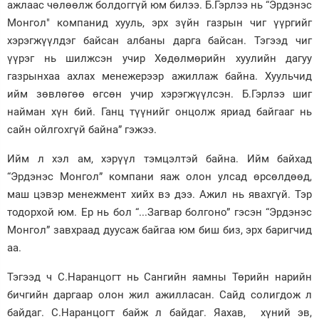
ажлаас чөлөөлж болдоггүй юм билээ. Б.Гэрлээ нь “Эрдэнэс
Монгол" компанид хууль, эрх зүйн газрын чиг үүргийг
хэрэгжүүлдэг байсан албаны дарга байсан. Тэгээд чиг
үүрэг нь шилжсэн учир Хөдөлмөрийн хуулийн дагуу
газрынхаа ахлах менежерээр ажиллаж байна. Хуульчид
ийм зөвлөгөө өгсөн учир хэрэгжүүлсэн. Б.Гэрлээ шиг
найман хүн бий. Ганц түүнийг онцолж яриад байгааг нь
сайн ойлгохгүй байна” гэжээ.
Ийм л хэл ам, хэрүүл тэмцэлтэй байна. Ийм байхад
“Эрдэнэс Монгол” компани яаж олон улсад өрсөлдөөд,
маш цэвэр менежмент хийх вэ дээ. Ажил нь явахгүй. Тэр
тодорхой юм. Ер нь бол “...Загвар болгоно” гэсэн “Эрдэнэс
Монгол” завхраад дуусаж байгаа юм биш биз, эрх баригчид
аа.
Тэгээд ч С.Наранцогт нь Сангийн яамны Төрийн нарийн
бичгийн даргаар олон жил ажилласан. Сайд солигдож л
байдаг. С.Наранцогт байж л байдаг. Яахав, хүний эв,