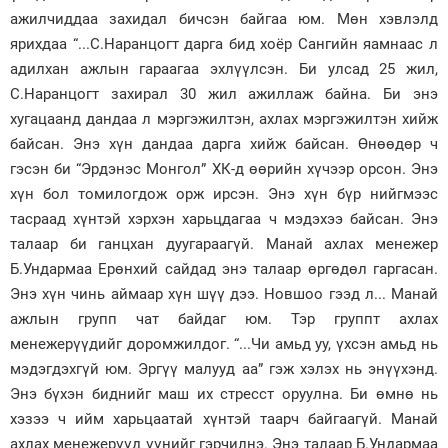
ажилчиддаа захидал бичсэн байгаа юм. Мөн хэвлэлд
ярихдаа “...С.Наранцогт дарга бид хоёр Сангийн яамнаас л
адилхан ажлын гараагаа эхлүүлсэн. Би улсад 25 жил,
С.Наранцогт захирал 30 жил ажиллаж байна. Би энэ
хугацаанд дандаа л мэргэжилтэн, ахлах мэргэжилтэн хийж
байсан. Энэ хүн дандаа дарга хийж байсан. Өнөөдөр ч
гэсэн би “Эрдэнэс Монгол” ХК-д өөрийн хүчээр орсон. Энэ
хүн бол томилогдож орж ирсэн. Энэ хүн бүр нийгмээс
тасраад хүнтэй хэрхэн харьцдагаа ч мэдэхээ байсан. Энэ
талаар би ганцхан дуугараагүй. Манай ахлах менежер
Б.Ундармаа Ерөнхий сайдад энэ талаар өргөдөл гаргасан.
Энэ хүн чинь аймаар хүн шүү дээ. Новшоо гээд л... Манай
ажлын групп чат байдаг юм. Тэр группт ахлах
менежерүүдийг доромжилдог. “...Чи амьд уу, үхсэн амьд нь
мэдэгдэхгүй юм. Эргүү малууд аа” гэж хэлэх нь энүүхэнд.
Энэ бүхэн биднийг маш их стресст оруулна. Би өмнө нь
хэзээ ч ийм харьцаатай хүнтэй таарч байгаагүй. Манай
ахлах менежерүүд үүнийг гэрчилнэ. Энэ талаар Б.Ундармаа