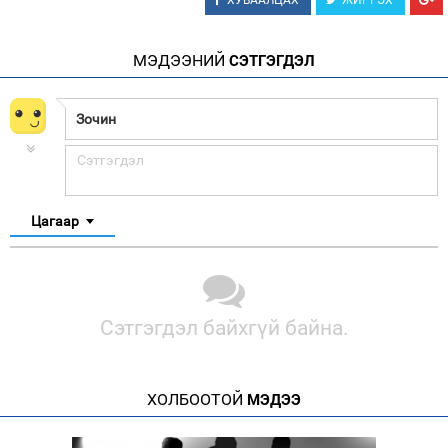
ХУВААЛЦАХ
ЖИРГЭХ
МЭДЭЭНИЙ
СЭТГЭГДЭЛ
Цагаар
Сэтгэгдэл байхгүй байна.
ХОЛБООТОЙ
МЭДЭЭ