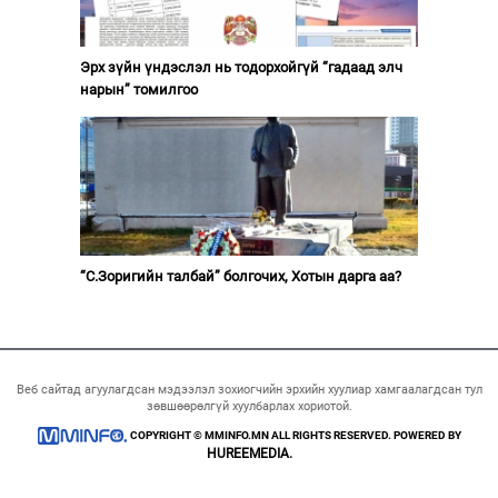
Эрх зүйн үндэслэл нь тодорхойгүй “гадаад элч
нарын” томилгоо
“С.Зоригийн талбай” болгочих, Хотын дарга аа?
Веб сайтад агуулагдсан мэдээлэл зохиогчийн эрхийн хуулиар хамгаалагдсан тул
зөвшөөрөлгүй хуулбарлах хориотой.
COPYRIGHT © MMINFO.MN ALL RIGHTS RESERVED. POWERED BY
HUREEMEDIA.