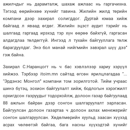
ажилчдыг нь дарамталж, шахаж ажлаас нь гаргачихна.
Тэгээд өөрийнхөө хүнийг тавина. Жилийн жилд төрийн
компани дээр захирал солигддог. Дуртай юмаа хийж
байгаад л яваад өгдөг. Жилийн эцэст аудит тэрийг нь
шалгаад гаргаад ирэхэд тэр хүн өөрөө байхгүй, гаргасан
алдагдлаа төлдөггүй. Ингээд л тухайн байгууллага төлж
барагдуулдаг. Энэ бол манай нийгмийн завхрал шүү дээ”
гэж байна.
Захирал С.Наранцогт нь ч бас хэвлэлээр хариу хэрүүл
хийжээ. Тэрбээр itoim.mn сайтад өгсөн ярилцлагадаа “...
“Эрдэнэс Монгол” компани том зорилготой. Тийм учраас
шинэ бүтэц, зохион байгуулалт хийж, бодлогын хэрэгжилт
орхигдсон газруудыг тодорхойлж, долоон газар байгуулаад
88 ажлын байран дээр сонгон шалгаруулалт зарласан.
Байгуулсан долоон газартаа ч долоон ахлах менежерийг
сонгон шалгаруулсан. Хөдөлмөрийн хуульд заасан хүүхэд
асрах чөлөөтэй байгаа, бага насны хүүхэдтэй хүнийг