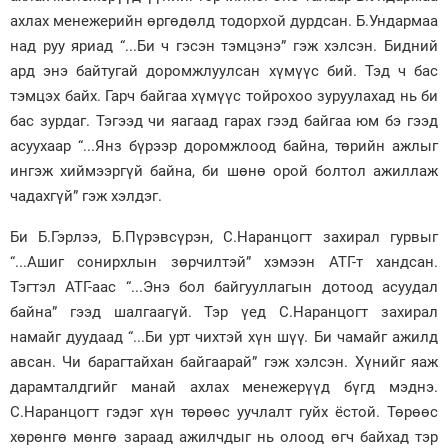
ахлах менежерийн өргөдөлд тодорхой дурдсан. Б.Ундармаа
над руу яриад “...Би ч гэсэн тэмцэнэ” гэж хэлсэн. Бидний
ард энэ байтугай доромжлуулсан хүмүүс бий. Тэд ч бас
тэмцэх байх. Гарч байгаа хүмүүс тойрохоо зуруулахад нь би
бас зурдаг. Тэгээд чи яагаад гарах гээд байгаа юм бэ гээд
асуухаар “...Янз бүрээр доромжлоод байна, төрийн ажлыг
ингэж хиймээргүй байна, би шөнө орой болтол ажиллаж
чадахгүй” гэж хэлдэг.
Би Б.Гэрлээ, Б.Пүрэвсүрэн, С.Наранцогт захирал гурвыг
“...Ашиг сонирхлын зөрчилтэй” хэмээн АТГ-т хандсан.
Тэгтэл АТГ-аас “...Энэ бол байгууллагын дотоод асуудал
байна” гээд шалгаагүй. Тэр үед С.Наранцогт захирал
намайг дуудаад “...Би урт чихтэй хүн шүү. Би чамайг ажилд
авсан. Чи барагтайхан байгаарай” гэж хэлсэн. Хүнийг яаж
дарамталдгийг манай ахлах менежерүүд бүгд мэднэ.
С.Наранцогт гэдэг хүн төрөөс уучлалт гуйх ёстой. Төрөөс
хөрөнгө мөнгө зараад ажилчдыг нь олоод өгч байхад тэр