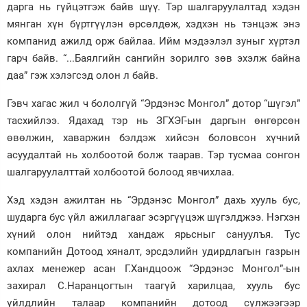
дарга нь гүйцэтгэж байв шүү. Тэр шалгаруулалтад хэдэн
мянган хүн бүртгүүлэн өрсөлдөж, хэдхэн нь тэнцэж энэ
компанид ажилд орж байлаа. Ийм мэдээлэл зуныг хүртэл
гарч байв. “...Баялгийн сангийн зорилго зөв эхэлж байна
даа” гэж хэлэгсэд олон л байв.
Гэвч хагас жил ч бололгүй “Эрдэнэс Монгол” дотор “шүгэл”
тасхийлээ. Ядахад тэр нь ЗГХЭГ-ын даргын өнгөрсөн
өвөлжин, хаваржин бэлдэж хийсэн боловсон хүчний
асуудалтай нь холбоотой болж таарав. Тэр тусмаа сонгон
шалгаруулалттай холбоотой болоод явчихлаа.
Хэд хэдэн ажилтан нь “Эрдэнэс Монгол” дахь хууль бус,
шударга бус үйл ажиллагааг эсэргүүцэж шүгэлджээ. Нэгхэн
хүний олон нийтэд хандаж ярьсныг сануулъя. Тус
компанийн Дотоод хяналт, эрсдэлийн удирдлагын газрын
ахлах менежер асан Г.Хандцоож “Эрдэнэс Монгол”-ын
захирал С.Наранцогтын таагүй харилцаа, хууль бус
үйлдлийн талаар компанийн дотоод сүлжээгээр