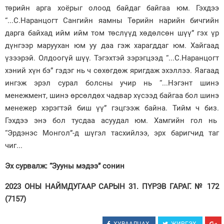
төрийн арга хоёрыг олоод байдаг байгаа юм. Гэхдээ
“...С.Наранцогт Сангийн яамны Төрийн нарийн бичгийн
дарга байхад ийм ийм том төслүүд хөдөлсөн шүү” гэх үр
дүнгээр маруухан юм уу даа гэж харагддаг юм. Хайгаад
үзээрэй. Олдоогүй шүү. Тэгэхтэй зэрэгцээд “...С.Наранцогт
хэний хүн бэ” гэдэг нь ч сөхөгдөж яригдаж эхэллээ. Яагаад
ингэж эрэл сурал болсны учир нь “...Нэгэнт шинэ
менежмент, шинэ өрсөлдөх чадвар хүсээд байгаа бол шинэ
менежер хэрэгтэй биш үү” гэцгээж байна. Тийм ч биз.
Гэхдээ энэ бол тусдаа асуудал юм. Хамгийн гол нь
“Эрдэнэс Монгол”-д шүгэл тасхийлээ, эрх баригчид таг
чиг...
Эх сурвалж: “Зууны мэдээ” сонин
2023 ОНЫ НАЙМДУГААР САРЫН 31. ПҮРЭВ ГАРАГ. № 172
(7157)