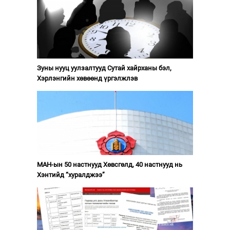
Зуны нууц уулзалтууд Сутай хайрханы бэл,
Хэрлэнгийн хөвөөнд үргэлжлэв
МАН-ын 50 настнууд Хөвсгөлд, 40 настнууд нь
Хэнтийд “хуралджээ”