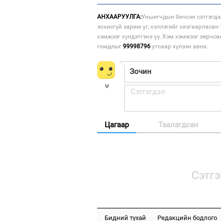
АНХААРУУЛГА:
Уншигчдын бичсэн сэтгэгдэ
зохисгүй зарим үг, хэллэгийг хязгаарласан 
хэмжээг хүндэтгэнэ үү. Хэм хэмжээг зөрчсө
гомдлыг
99998796
утсаар хүлээн авна.
Цагаар
Таалагдсан
Сэтгэ
Бидний тухай
Редакцийн бодлого