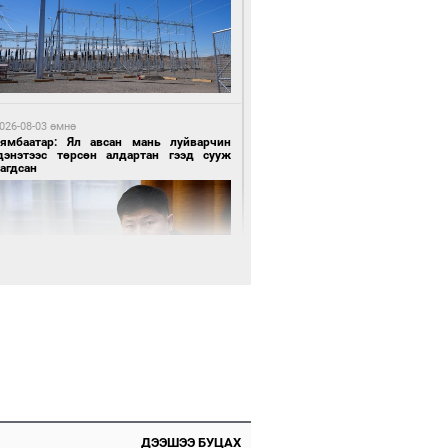
6 цагийн өмнө өмнө
х төрлийн шатахууны импортыг шуурхай
вэрлэхэд гурван яам хамтран ажиллана
026-08-03 өмнө
Нямбаатар: Ял авсан мань луйварчин
дэнэтээс төрсөн алдартан гээд сууж
агдсан
7 цагийн өмнө өмнө
АТ ТӨХК “Боинг” компанитай хамтын
иллагаагаа өргөжүүлнэ
026-08-03 өмнө
өө бүтсэн түүхийг өгүүлэх 7 баримт
7 цагийн өмнө өмнө
ДЭЭШЭЭ БУЦАХ
Амарсайхан: Иргэдийг хохироосон ААН-