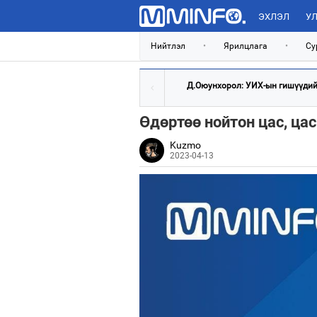
ЭХЛЭЛ
УЛ
Нийтлэл
•
Ярилцлага
•
Су
Д.Оюунхорол: УИХ-ын гишүүдийн
Өдөртөө нойтон цас, ца
Kuzmo
2023-04-13