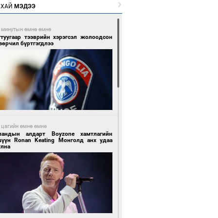
РХАЙ
МЭДЭЭ
 минутын өмнө өмнө
гтуугаар тээврийн хэрэгсэл жолоодсон
зөрчил бүртгэгдлээ
 цагийн өмнө өмнө
ландын алдарт Boyzone хамтлагийн
шүүн Ronan Keating Монголд анх удаа
улна