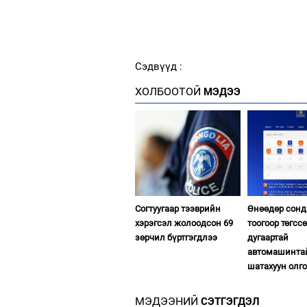
Сэдвүүд :
ХОЛБООТОЙ
МЭДЭЭ
Согтуугаар тээврийн
Өнөөдөр сонд
хэрэгсэл жолоодсон 69
тоогоор төгсс
зөрчил бүртгэгдлээ
дугаартай
автомашинта
шатахуун олг
МЭДЭЭНИЙ
СЭТГЭГДЭЛ