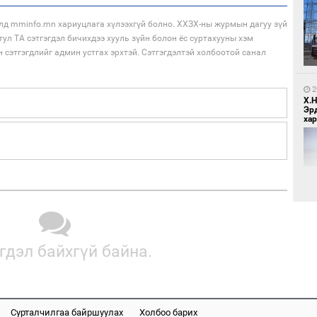
1
лд mminfo.mn хариуцлага хүлээхгүй болно. ХХЗХ-ны журмын дагуу зүй
Бү
тул ТА сэтгэгдэл бичихдээ хууль зүйн болон ёс суртахууны хэм
тээ
н сэтгэгдлийг админ устгах эрхтэй. Сэтгэгдэлтэй холбоотой санал
2
Х.
Эр
хар
1
МИ
аж
2
гдэл байхгүй байна.
Хөш
1
Сурталчилгаа байршуулах
Холбоо барих
С.