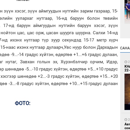
үүн хэсэг, зүүн аймгуудын нутгийн зарим газраар, 15-
өлийн уулархаг нутгаар, 16-нд баруун болон төвийн
, 17-нд баруун аймгуудын нутгийн баруун хэсэг, зүүн
нойтон цас, цас орж, цасан шуурга шуурна. Салхи 14-нд
2
Өн
17-нд ихэнх нутгаар түр зуур секундэд 15-17 метр хүрч
ду
ол
15-наас ихэнх нутгаар дулаарч,Увс нуур болон Дархадын
САНА
өө -9...-14 градус хүйтэн, өдөртөө +1...+6 градус дулаан,
аг нутаг, Завхан голын эх, Хүрэнбэлчир орчим, Идэр,
2
KH
 шөнөдөө -5...-10 градус хүйтэн, өдөртөө +5...+10 градус
22-
эсгээр шөнөдөө +2...-3 градус хүйтэн, өдөртөө +15...+20
өө -3...-8 градус хүйтэн, өдөртөө +10...+15 градус дулаан
2
УИ
ФОТО:
тэн
2
Ав
со