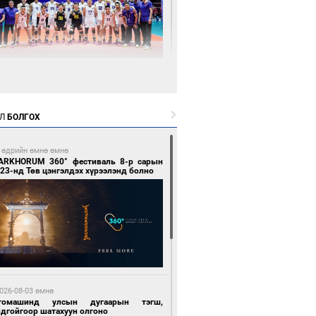
 цагийн өмнө өмнө
өөдөр сондгой тоогоор төгссөн улсын
гаартай автомашинтай иргэдэд шатахуун
гоно
Л
БОЛГОХ
 өдрийн өмнө өмнө
ARKHORUM 360° фестиваль 8-р сарын
23-нд Төв цэнгэлдэх хүрээлэнд болно
 цагийн өмнө өмнө
Х-ын дарга С.Бямбацогт Сутай хайрхны
гэрийг тахих тахилгад оролцлоо
026-08-03 өмнө
томашинд улсын дугаарын тэгш,
ндгойгоор шатахуун олгоно