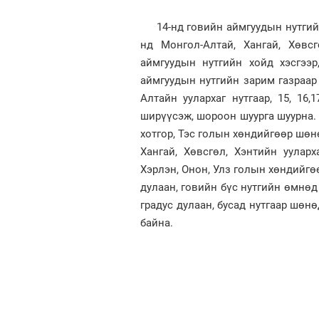
14-нд говийн аймгуудын нутгийн з
нд Монгол-Алтай, Хангай, Хөвсг
аймгуудын нутгийн хойд хэсгээр
аймгуудын нутгийн зарим газраар 
Алтайн уулархаг нутгаар, 15, 16,
ширүүсэж, шороон шуурга шуурна. 
хотгор, Тэс голын хөндийгөөр шөнөд
Хангай, Хөвсгөл, Хэнтийн ууларх
Хэрлэн, Онон, Улз голын хөндийгөөр
дулаан, говийн бүс нутгийн өмнөд х
градус дулаан, бусад нутгаар шөнөд
байна.