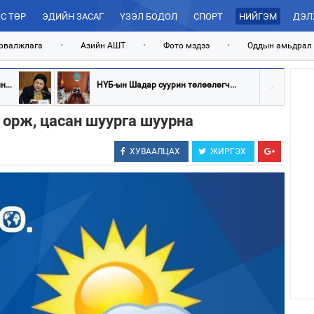
С ТӨР
ЭДИЙН ЗАСАГ
ҮЗЭЛ БОДОЛ
СПОРТ
НИЙГЭМ
ДЭЛ
рвалжлага
•
Азийн АШТ
•
Фото мэдээ
•
Оддын амьдрал
...
НҮБ-ын Шадар суурин төлөөлөгч...
с орж, цасан шуурга шуурна
ХУВААЛЦАХ
ЖИРГЭХ