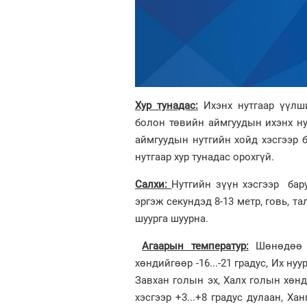
Хур тунадас:
Ихэнх нутгаар үүлш
болон төвийн аймгуудын ихэнх ну
аймгуудын нутгийн хойд хэсгээр б
нутгаар хур тунадас орохгүй.
Салхи:
Нутгийн зүүн хэсгээр бар
эргэж секундэд 8-13 метр, говь, т
шуурга шуурна.
Агаарын температур:
Шөнөдөө У
хөндийгөөр -16...-21 градус, Их ну
Завхан голын эх, Халх голын хөнди
хэсгээр +3...+8 градус дулаан, Х