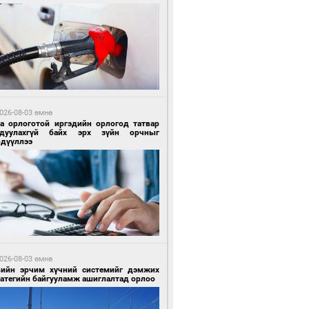
 цагийн өмнө өмнө
ргаан цагаан мэнгэтэй харагчин үхэр
өр
026-08-03 өмнө
га орлоготой иргэдийн орлогод татвар
гдуулахгүй байх эрх зүйн орчныг
рдүүллээ
 цагийн өмнө өмнө
роо орохгүй, өдөртөө 28-30 хэм дулаан
йна
026-08-03 өмнө
вийн эрчим хүчний системийг дэмжих
ратегийн байгууламж ашиглалтад орлоо