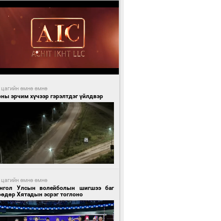
 цагийн өмнө өмнө
ны эрчим хүчээр гэрэлтдэг үйлдвэр
 цагийн өмнө өмнө
нгол Улсын волейболын шигшээ баг
өөдөр Хятадын эсрэг тоглоно