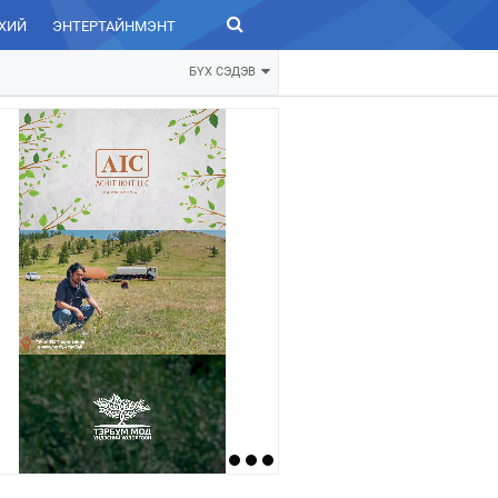
ХИЙ
ЭНТЕРТАЙНМЭНТ
ЗУРХАЙ
БҮХ СЭДЭВ