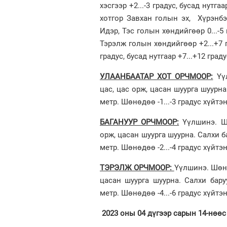
хэсгээр +2...-3 градус, бусад нутга
хотгор Завхан голын эх, Хүрэнбэл
Идэр, Тэс голын хөндийгөөр 0...-5 
Тэрэлж голын хөндийгөөр +2...+7 г
градус, бусад нутгаар +7...+12 град
УЛААНБААТАР ХОТ ОРЧМООР:
Үүл
цас, цас орж, цасан шуурга шуурн
метр. Шөнөдөө -1...-3 градус хүйтэн
БАГАНУУР ОРЧМООР:
Үүлшинэ. Шө
орж, цасан шуурга шуурна. Салхи 
метр. Шөнөдөө -2...-4 градус хүйтэн
ТЭРЭЛЖ ОРЧМООР:
Үүлшинэ. Шөнө
цасан шуурга шуурна. Салхи бар
метр. Шөнөдөө -4...-6 градус хүйтэн
2023 оны 04 дүгээр сарын 14-нөөс