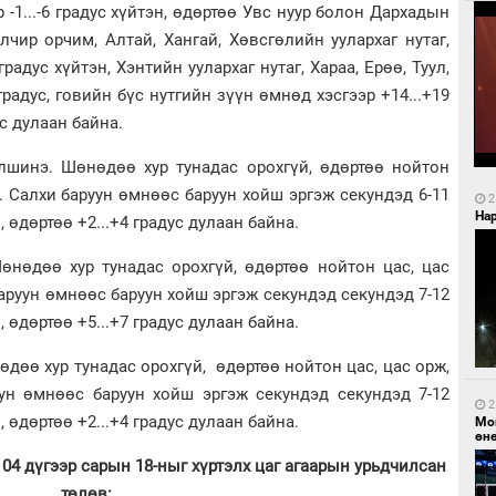
ар -1...-6 градус хүйтэн, өдөртөө Увс нуур болон Дархадын
чир орчим, Алтай, Хангай, Хөвсгөлийн уулархаг нутаг,
градус хүйтэн, Хэнтийн уулархаг нутаг, Хараа, Ерөө, Туул,
радус, говийн бүс нутгийн зүүн өмнөд хэсгээр +14...+19
ус дулаан байна.
шинэ. Шөнөдөө хур тунадас орохгүй, өдөртөө нойтон
а. Салхи баруун өмнөөс баруун хойш эргэж секундэд 6-11
2
Нар
, өдөртөө +2...+4 градус дулаан байна.
нөдөө хур тунадас орохгүй, өдөртөө нойтон цас, цас
баруун өмнөөс баруун хойш эргэж секундэд секундэд 7-12
, өдөртөө +5...+7 градус дулаан байна.
дөө хур тунадас орохгүй, өдөртөө нойтон цас, цас орж,
уун өмнөөс баруун хойш эргэж секундэд секундэд 7-12
2
, өдөртөө +2...+4 градус дулаан байна.
Мо
өн
 04 дүгээр сарын 18-ныг хүртэлх цаг агаарын урьдчилсан
төлөв: