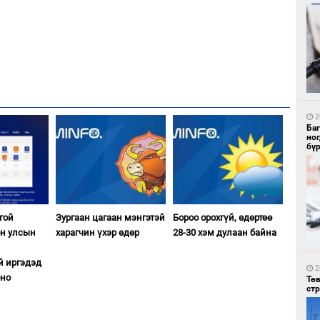
2
Зу
өд
2
Ба
но
бү
2
Бо
гой
Зургаан цагаан мэнгэтэй
Бороо орохгүй, өдөртөө
ба
өн улсын
харагчин үхэр өдөр
28-30 хэм дулаан байна
й иргэдэд
2
оно
Тө
ст