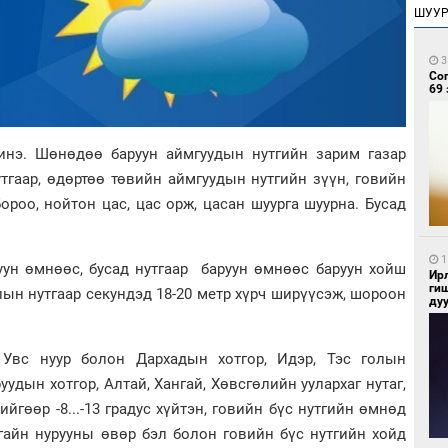
ШУУ
3
Со
69 
инэ. Шөнөдөө баруун аймгуудын нутгийн зарим газар
тгаар, өдөртөө төвийн аймгуудын нутгийн зүүн, говийн
ороо, нойтон цас, цас орж, цасан шуурга шуурна. Бусад
1
уун өмнөөс, бусад нутгаар баруун өмнөөс баруун хойш
Ир
ги
алын нутгаар секундэд 18-20 метр хүрч ширүүсэж, шороон
ду
вс нуур болон Дархадын хотгор, Идэр, Тэс голын
уруудын хотгор, Алтай, Хангай, Хөвсгөлийн уулархаг нутаг,
йгөөр -8...-13 градус хүйтэн, говийн бүс нутгийн өмнөд
ангайн нурууны өвөр бэл болон говийн бүс нутгийн хойд