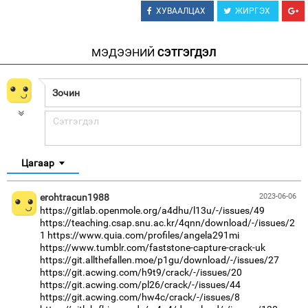
ХУВААЛЦАХ
ЖИРГЭХ
МЭДЭЭНИЙ
СЭТГЭГДЭЛ
Цагаар
erohtracun1988
2023-06-06
https://gitlab.openmole.org/a4dhu/l13u/-/issues/49
https://teaching.csap.snu.ac.kr/4qnn/download/-/issues/2
1
https://www.quia.com/profiles/angela291mi
https://www.tumblr.com/faststone-capture-crack-uk
https://git.allthefallen.moe/p1gu/download/-/issues/27
https://git.acwing.com/h9t9/crack/-/issues/20
https://git.acwing.com/pl26/crack/-/issues/44
https://git.acwing.com/hw4c/crack/-/issues/8