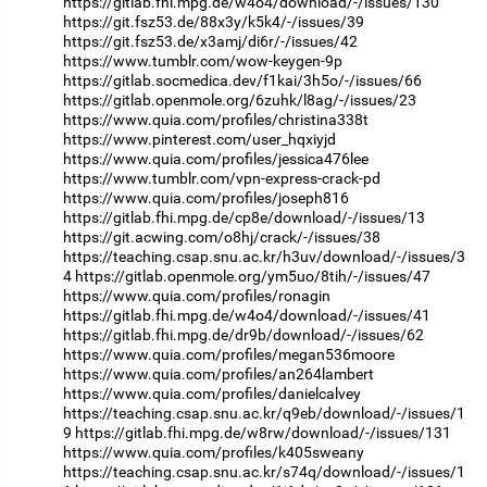
https://gitlab.fhi.mpg.de/w4o4/download/-/issues/130
https://git.fsz53.de/88x3y/k5k4/-/issues/39
https://git.fsz53.de/x3amj/di6r/-/issues/42
https://www.tumblr.com/wow-keygen-9p
https://gitlab.socmedica.dev/f1kai/3h5o/-/issues/66
https://gitlab.openmole.org/6zuhk/l8ag/-/issues/23
https://www.quia.com/profiles/christina338t
https://www.pinterest.com/user_hqxiyjd
https://www.quia.com/profiles/jessica476lee
https://www.tumblr.com/vpn-express-crack-pd
https://www.quia.com/profiles/joseph816
https://gitlab.fhi.mpg.de/cp8e/download/-/issues/13
https://git.acwing.com/o8hj/crack/-/issues/38
https://teaching.csap.snu.ac.kr/h3uv/download/-/issues/3
4
https://gitlab.openmole.org/ym5uo/8tih/-/issues/47
https://www.quia.com/profiles/ronagin
https://gitlab.fhi.mpg.de/w4o4/download/-/issues/41
https://gitlab.fhi.mpg.de/dr9b/download/-/issues/62
https://www.quia.com/profiles/megan536moore
https://www.quia.com/profiles/an264lambert
https://www.quia.com/profiles/danielcalvey
https://teaching.csap.snu.ac.kr/q9eb/download/-/issues/1
9
https://gitlab.fhi.mpg.de/w8rw/download/-/issues/131
https://www.quia.com/profiles/k405sweany
https://teaching.csap.snu.ac.kr/s74q/download/-/issues/1