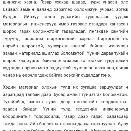
шинжиж харна. Газар ухахад шавар, нурж унасан элс
байвал замын даланд хэрэглэх боломжгүй учраас эргэж
булдаг. Ийнхүү олон удаагийн туршлагаас үүдэж
материалын инженерүүд ямар газраас стандарт хангасан
шороо гарах боломжтойг гадарладаг. Ингэхдээ хамгийн
түрүүнд шорооны ширхэглэлийг харна. Ширхэглэл нь
нарийн шороотой, чулуурхаг элстэй байвал ихэвчлэн
замын материалд ашиглах боломжтой. Үүний дараа тухайн
шороо хаа хүртэл байгаа хязгаарыг тогтоохын тулд дахин
хэд хэдэн арван метр радиустай түүвэрлэн дээж авч, шинж
чанар нь өөрчлөгдөж байгаа эсэхийг судалдаг гэнэ.
Хэдий материал олохын тулд их хугацаа зарцуулдаг ч
зэрэгцээд талбай дээр бусад ажлыг гүйцэтгэх боломжтой.
Тухайлбал, ажлын зураг дээр тэнхлэгийн координатыг
заасан байдаг. Үүний тулд геодезийн инженерүүд
координатыг тодорхойлж, газар дээр гадас, хадаасаар
тэмдэглэнэ. Ийн баг чигээ татсаны дараа хөрс хуулалт буюу