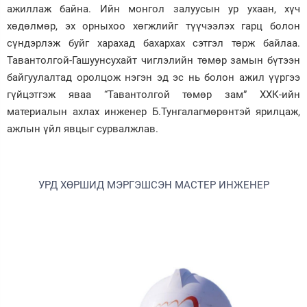
ажиллаж байна. Ийн монгол залуусын ур ухаан, хүч
хөдөлмөр, эх орныхоо хөгжлийг түүчээлэх гарц болон
сүндэрлэж буйг харахад бахархах сэтгэл төрж байлаа.
Тавантолгой-Гашуунсухайт чиглэлийн төмөр замын бүтээн
байгуулалтад оролцож нэгэн эд эс нь болон ажил үүргээ
гүйцэтгэж яваа “Тавантолгой төмөр зам” ХХК-ийн
материалын ахлах инженер Б.Тунгалагмөрөнтэй ярилцаж,
ажлын үйл явцыг сурвалжлав.
УРД ХӨРШИД МЭРГЭШСЭН МАСТЕР ИНЖЕНЕР