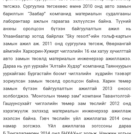
төгсжээ. Сургуулиа төгсөхөөс өмнө 2010 онд авто замын
барилгын “Заабар” компанид материалын судалгааны
лаборантаар ажлын гараагаа эхлүүлсэн байна. Түүний
анхны оролцсон бүтээн байгуулалтын ажил нь
Улаанбаатар хотод байрлах “Sky resort”-ийн гольф-картын
замын ажил аж. 2011 онд сургуулиа төгсөж, Өвөрхангай
аймгийн Хархорин-Хужирт чиглэлийн 16 км хатуу хучилттай
авто замын төсөлд материалын инженерээр ажиллажээ.
Дараа нь уул уурхайн “Алтайн Хүдэр” компанид Таяннуурын
уурхайгаас Бургастайн боомт чиглэлийн хүдрийн тээвэрт
зориулсан замын төсөлд оролцсон байна. Харин төмөр
замын бүтээн байгуулалтын ажилтай 2013 оноос
холбогджээ. “Монголын төмөр зам” компани Тавантолгой-
Гашуунсухайт чиглэлийн төмөр зам төслийг 2012 онд
хэрэгжүүлж эхлэхэд материалын инженерээр ажиллаж
эхэлсэн байна. Гэвч төслийн үйл ажиллагаа 2014 оны
намар зогсжээ. Үйл ажиллагаа зогссоны дараа
Б.Тунгалагмөрөн 2014 онд БНХАУ-ыг зорьж, Нанжин хотын