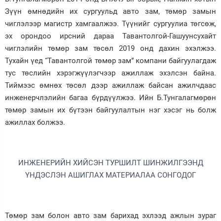
Зүүн өмнөдийн их сургуульд авто зам, төмөр замын
чиглэлээр магистр хамгаалжээ. Түүнийг сургуулиа төгсөж,
эх орондоо ирсний дараа Тавантолгой-Гашуунсухайт
чиглэлийн төмөр зам төсөл 2019 онд дахин эхэлжээ.
Тухайн үед “Тавантолгой төмөр зам” компани байгуулагдаж
тус төслийн хэрэгжүүлэгчээр ажиллаж эхэлсэн байна.
Тиймээс өмнөх төсөл дээр ажиллаж байсан ажилчдаас
инженерчлэлийн багаа бүрдүүлжээ. Ийн Б.Тунгалагмөрөн
төмөр замын их бүтээн байгуулалтын нэг хэсэг нь болж
ажиллах болжээ.
ИНЖЕНЕРИЙН ХИЙСЭН ТУРШИЛТ ШИНЖИЛГЭЭНД
ҮНДЭСЛЭН АШИГЛАХ МАТЕРИАЛАА СОНГОДОГ
Төмөр зам болон авто зам барихад эхлээд ажлын зураг