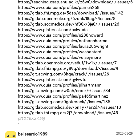
https://teaching.csap.snu.ac.kr/z6w0/download/-/issues/6
https://www.quia.com/profiles/pamch258
https://gitlab.fhi.mpg.de/5dsp/download/-/issues/142
https://gitlab.openmole.org/6zuhk/l8ag/-/issues/8
https://gitlab.socmedica.dev/hf30x/3je0/-/issues/26
https://www.pinterest.com/pxlwuds
https://www.quia.com/profiles/s280howard
https://www.quia.com/profiles/nathansharma
https://www.quia.com/profiles/laura285wright
https://www.quia.com/profiles/wesbasterd
https://www.quia.com/profiles/vuiseymore
https://gitlab.openmole.org/ve6uf/1w1x/-/issues/7
https://gitlab.fhi.mpg.de/y89q/download/-/issues/9
https://git.acwing.com/8hqe/crack/-/issues/26
https://www.pinterest.com/qylvwtu
https://www.quia.com/profiles/jillhartmann
https://git.acwing.com/w0ah/crack/-/issues/34
https://www.quia.com/profiles/pa465martinez
https://git.acwing.com/0goi/crack/-/issues/185
https://gitlab.socmedica.dev/pn1y7/ar2d/-/issues/10
https://gitlab.fhi.mpg.de/2j7l/download/-/issues/45
(212.107.27.55)
·
belisearrio1989
2023-05-29