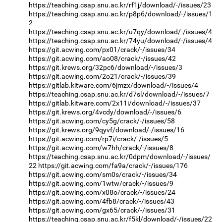
https://teaching.csap.snu.ac.kr/rf1j/download/-/issues/23
https://teaching.csap.snu.ac.kr/p8p6/download/-/issues/1
2
https://teaching.csap.snu.ac.kr/u7qy/download/-/issues/4
https://teaching.csap.snu.ac.kr/74yu/download/-/issues/4
https://git.acwing.com/px01/crack/-/issues/34
https://git.acwing.com/ao08/crack/-/issues/42
https://git.krews.org/32pc6/download/-/issues/3
https://git.acwing.com/2o21/crack/-/issues/39
https://gitlab.kitware.com/6jmzx/download/-/issues/4
https://teaching.csap.snu.ac.kr/d7sl/download/-/issues/7
https://gitlab.kitware.com/2x11i/download/-/issues/37
https://git.krews.org/4vcdy/download/-/issues/6
https://git.acwing.com/cy5g/crack/-/issues/58
https://git.krews.org/9qyvf/download/-/issues/16
https://git.acwing.com/rp7i/crack/-/issues/5
https://git.acwing.com/w7hh/crack/-/issues/8
https://teaching.csap.snu.ac.kr/0dpm/download/-/issues/
22
https://git.acwing.com/fa9a/crack/-/issues/176
https://git.acwing.com/sm0s/crack/-/issues/34
https://git.acwing.com/1wtw/crack/-/issues/9
https://git.acwing.com/x08o/crack/-/issues/24
https://git.acwing.com/4fb8/crack/-/issues/43
https://git.acwing.com/gx65/crack/-/issues/31
https://teaching.csap.snu.ac.kr/f5kl/download/-/issues/22