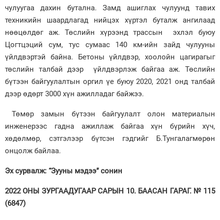
чулуугаа дахин бутална. Замд ашиглах чулуунд тавих
техникийн шаардлагад нийцэх хүртэл буталж ангилаад
нөөцөлдөг аж. Төслийн хүрээнд трассын эхлэл буюу
Цогтцэций сум, тус сумаас 140 км-ийн зайд чулууны
үйлдвэртэй байна. Бетоны үйлдвэр, хоолойн цагирагыг
төслийн талбай дээр үйлдвэрлэж байгаа аж. Төслийн
бүтээн байгуулалтын оргил үе буюу 2020, 2021 онд талбай
дээр өдөрт 3000 хүн ажилладаг байжээ.
Төмөр замын бүтээн байгуулалт олон материалын
инженерээс гадна ажиллаж байгаа хүн бүрийн хүч,
хөдөлмөр, сэтгэлээр бүтсэн гэдгийг Б.Тунгалагмөрөн
онцолж байлаа.
Эх сурвалж: “Зууны мэдээ” сонин
2022 ОНЫ ЗУРГААДУГААР САРЫН 10. БААСАН ГАРАГ. № 115
(6847)