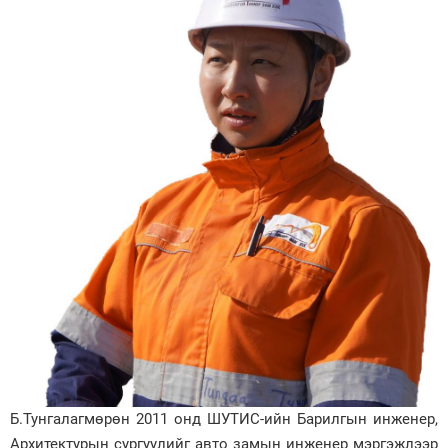
Б.Тунгалагмөрөн 2011 онд ШУТИС-ийн Барилгын инженер,
Архитектурын сургуулийг авто замын инженер мэргэжлээр