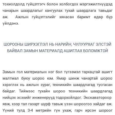
тохиолдолд гүйцэтгэгч болон холбогдох мэргэжилтнүүдэд
чанарын шаардлагыг хангуулах тухай шаардлага тавьдаг
аж. Ажлын гүйцэтгэлийг хянасан баримт өдөр бүр
үйлдэнэ.
ШОРООНЫ ШИРХЭГЛЭЛ НЬ НАРИЙН, ЧУЛУУРХАГ ЭЛСТЭЙ
БАЙВАЛ ЗАМЫН МАТЕРИАЛД АШИГЛАХ БОЛОМЖТОЙ
Замын гол материалын нэг бол түгээмэл тархацтай ашигт
малтмал буюу шороо юм. Ямар шинж чанартай шороо
хэрэглэх нь ажлын зураг, техникийн шаардлагад тусгасан
байдаг. Тиймээс тухайн шороо техникийн шаардлагад
нийцэх эсэхийг инженерүүд тодорхойлдог. Экскаватороор
явж, хээр тал газарт шурф тавьж үзэн шороогоо хайдаг аж.
Үүний тулд 3-4 метрийн гүн ухаж, гарч ирсэн шороог