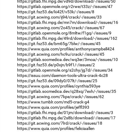
https://gitlab.fhi.mpg.de/vd9d/download/-/issues/50
https://gitlab.openmole.org/r2rwe/t33z/-/issues/47
https://git.fsz53.de/ki42f/v53k/-/issues/8
https://git.acwing.com/ij94/crack/-/issues/33
https://gitlab.fhi.mpg.de/mn7m/download/-/issues/16
https://git.acwing.com/2o45/crack/-/issues/67
https://gitlab.openmole.org/8mltw/f1gq/-/issues/9
https://gitlab.fhi.mpg.de/49rd/download/-/issues/162
https://git.fsz53.de/bm65g/7blw/-/issues/45
https://www.quia.com/profiles/anthonycampbell424
https://git.acwing.com/hc9u/crack/-/issues/45
https://gitlab.socmedica.dev/wq3er/3moa/-/issues/10
https://git.fsz53.de/p0xjn/b9f1/-/issues/2
https://gitlab.openmole.org/s2chy/jg7d/-/issues/34
https://issuu.com/daemon-tools-ultra-crack-4c28
https://git.fsz53.de/09dy0/07lt/-/issues/25
https://www.quia.com/profiles/cynthia593ye
https://gitlab.socmedica.dev/q28xq/7exh/-/issues/35
https://git.acwing.com/7kpe/crack/-/issues/62
https://www.tumblr.com/md5-crack-g4
https://www.quia.com/profiles/jeffl393
https://gitlab.fhi.mpg.de/01jm/download/-/issues/3
https://gitlab.fhi.mpg.de/2s8b/download/-/issues/17
https://git.acwing.com/7lrd/crack/-/issues/18
https://www.quia.com/profiles/feliciaallen