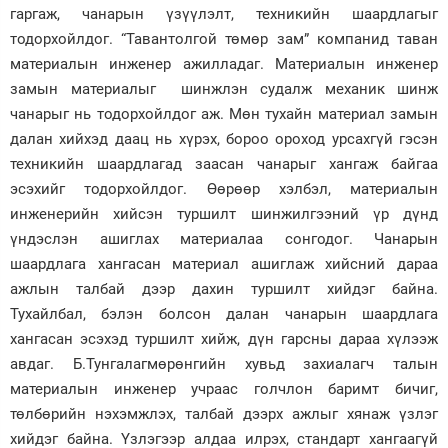
гаргаж, чанарын үзүүлэлт, техникийн шаардлагыг
тодорхойлдог. “Тавантолгой төмөр зам” компанид таван
материалын инженер ажилладаг. Материалын инженер
замын материалыг шинжлэн судалж механик шинж
чанарыг нь тодорхойлдог аж. Мөн тухайн материал замын
далан хийхэд даац нь хүрэх, бороо ороход урсахгүй гэсэн
техникийн шаардлагад заасан чанарыг хангаж байгаа
эсэхийг тодорхойлдог. Өөрөөр хэлбэл, материалын
инженерийн хийсэн туршилт шинжилгээний үр дүнд
үндэслэн ашиглах материалаа сонгодог. Чанарын
шаардлага хангасан материал ашиглаж хийсний дараа
ажлын талбай дээр дахин туршилт хийдэг байна.
Тухайлбал, бэлэн болсон далан чанарын шаардлага
хангасан эсэхэд туршилт хийж, дүн гарсны дараа хүлээж
авдаг. Б.Тунгалагмөрөнгийн хувьд захиалагч талын
материалын инженер учраас голчлон баримт бичиг,
төлбөрийн нэхэмжлэх, талбай дээрх ажлыг хянаж үзлэг
хийдэг байна. Үзлэгээр алдаа илрэх, стандарт хангаагүй