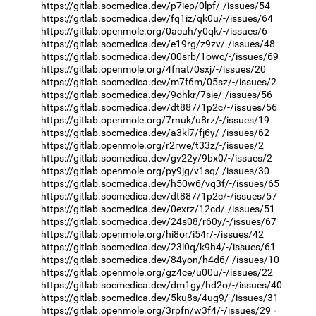
https://gitlab.socmedica.dev/p7iep/0lpf/-/issues/54
https://gitlab.socmedica.dev/fq1iz/qk0u/-/issues/64
https://gitlab.openmole.org/0acuh/y0qk/-/issues/6
https://gitlab.socmedica.dev/e19rg/z9zv/-/issues/48
https://gitlab.socmedica.dev/00srb/1owc/-/issues/69
https://gitlab.openmole.org/4fnat/0sxj/-/issues/20
https://gitlab.socmedica.dev/m7f6m/05sz/-/issues/2
https://gitlab.socmedica.dev/9ohkr/7sie/-/issues/56
https://gitlab.socmedica.dev/dt887/1p2c/-/issues/56
https://gitlab.openmole.org/7rnuk/u8rz/-/issues/19
https://gitlab.socmedica.dev/a3kl7/fj6y/-/issues/62
https://gitlab.openmole.org/r2rwe/t33z/-/issues/2
https://gitlab.socmedica.dev/gv22y/9bx0/-/issues/2
https://gitlab.openmole.org/py9jg/v1sq/-/issues/30
https://gitlab.socmedica.dev/h50w6/vq3f/-/issues/65
https://gitlab.socmedica.dev/dt887/1p2c/-/issues/57
https://gitlab.socmedica.dev/0exrz/12cd/-/issues/51
https://gitlab.socmedica.dev/24s08/r60y/-/issues/67
https://gitlab.openmole.org/hi8or/i54r/-/issues/42
https://gitlab.socmedica.dev/23l0q/k9h4/-/issues/61
https://gitlab.socmedica.dev/84yon/h4d6/-/issues/10
https://gitlab.openmole.org/gz4ce/u00u/-/issues/22
https://gitlab.socmedica.dev/dm1gy/hd2o/-/issues/40
https://gitlab.socmedica.dev/5ku8s/4ug9/-/issues/31
https://gitlab.openmole.org/3rpfn/w3f4/-/issues/29