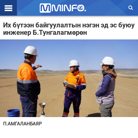
Эхлэл
Их бүтээн байгуулалтын нэгэн эд эс буюу
инженер Б.Тунгалагмөрөн
Цаг агаар
Валют ханш
Улс төр
Эдийн засаг
Үзэл бодол
Спорт
Нийгэм
Дэлхий
П.АМГАЛАНБАЯР
Энтертайнмэнт