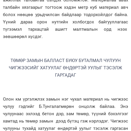
ажиллах талбайгаа бэлдэх боломжтой. Материалаа авах
талбайн хязгаарыг тогтоож хэдэн метр куб материал авч
болох нөөцөө урьдчилсан байдлаар тодорхойлдог байна.
Үүний дараа орон нутгийн холбогдох байгууллагаас
түгээмэл тархацтай ашигт малтмалын орд нээх
зөвшөөрөл хүсдэг.
ТӨМӨР ЗАМЫН БАЛЛАСТ БУЮУ БУТАЛМАЛ ЧУЛУУН
ЧИГЖЭЭСИЙГ ХАТУУЛАГ ӨНДӨРТЭЙ УУЛЫГ ТЭСЭЛЖ
ГАРГАДАГ
Олон км үргэлжлэх замын нэг чухал материал нь чигжээс
чулуу гэдгийг Б.Тунгалагмөрөн онцолж байлаа. Энэ
чулуунаас эхлээд бетон дэр, зам төмөр, түүний бэхэлгээг
хамтад нь төмөр замын дээд бүтэц гэж нэрлэдэг. Чигжээс
чулууны тухайд хатуулаг өндөртэй уулыг тэсэлж гаргасан