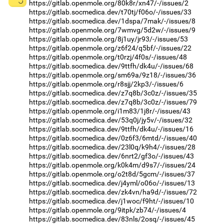
https://gitlab.openmole.org/80k8r/xn47/-/issues/2
https://gitlab.socmedica.dev/t70tj/f06o/-/issues/33
https://gitlab.socmedica.dev/1dspa/7mak/-/issues/8
https://gitlab.openmole.org/7wmvg/5d2w/-/issues/9
https://gitlab.openmole.org/8j1uy/jr93/-/issues/53
https://gitlab.openmole.org/z6f24/q5bf/-/issues/22
https://gitlab.openmole.org/t0rzj/4f0s/-/issues/48
https://gitlab.socmedica.dev/9ttfh/dk4u/-/issues/68
https://gitlab.openmole.org/sm69a/9z18/-/issues/36
https://gitlab.openmole.org/r8sjj/2kp3/-/issues/6
https://gitlab.socmedica.dev/z7q8b/3c0z/-/issues/35
https://gitlab.socmedica.dev/z7q8b/3c0z/-/issues/79
https://gitlab.openmole.org/i1m83/1j8r/-/issues/43
https://gitlab.socmedica.dev/53q0j/jy5v/-/issues/32
https://gitlab.socmedica.dev/9ttfh/dk4u/-/issues/16
https://gitlab.socmedica.dev/0z6f3/6mtd/-/issues/40
https://gitlab.socmedica.dev/23l0q/k9h4/-/issues/28
https://gitlab.socmedica.dev/6nrt2/gf3o/-/issues/43
https://gitlab.openmole.org/k0k4m/d9s7/-/issues/24
https://gitlab.openmole.org/o2t8d/5gcm/-/issues/37
https://gitlab.socmedica.dev/j4yml/o06o/-/issues/13
https://gitlab.socmedica.dev/zk4vn/ha9d/-/issues/72
https://gitlab.socmedica.dev/j1woc/f9ht/-/issues/10
https://gitlab.openmole.org/9itpk/zb74/-/issues/4
https://gitlab.socmedica.dev/83nls/2osq/-/issues/45