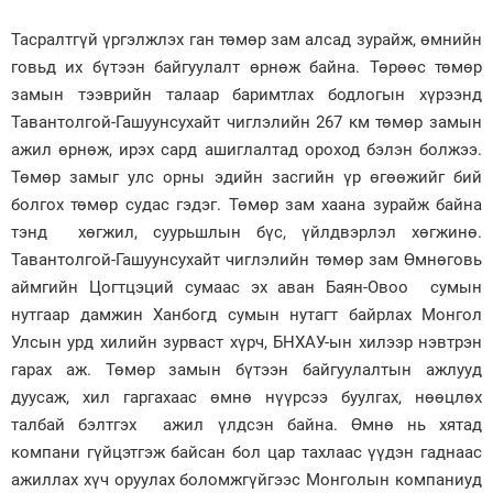
Зурхай
Тасралтгүй үргэлжлэх ган төмөр зам алсад зурайж, өмнийн
говьд их бүтээн байгуулалт өрнөж байна. Төрөөс төмөр
замын тээврийн талаар баримтлах бодлогын хүрээнд
Тавантолгой-Гашуунсухайт чиглэлийн 267 км төмөр замын
ажил өрнөж, ирэх сард ашиглалтад ороход бэлэн болжээ.
Төмөр замыг улс орны эдийн засгийн үр өгөөжийг бий
болгох төмөр судас гэдэг. Төмөр зам хаана зурайж байна
тэнд хөгжил, суурьшлын бүс, үйлдвэрлэл хөгжинө.
Тавантолгой-Гашуунсухайт чиглэлийн төмөр зам Өмнөговь
аймгийн Цогтцэций сумаас эх аван Баян-Овоо сумын
нутгаар дамжин Ханбогд сумын нутагт байрлах Монгол
Улсын урд хилийн зурваст хүрч, БНХАУ-ын хилээр нэвтрэн
гарах аж. Төмөр замын бүтээн байгуулалтын ажлууд
дуусаж, хил гаргахаас өмнө нүүрсээ буулгах, нөөцлөх
талбай бэлтгэх ажил үлдсэн байна. Өмнө нь хятад
компани гүйцэтгэж байсан бол цар тахлаас үүдэн гаднаас
ажиллах хүч оруулах боломжгүйгээс Монголын компаниуд