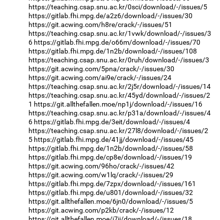
https://teaching.csap.snu.ac.kr/0sci/download/-/issues/5
https://gitlab.fhi.mpg.de/a2z6/download/-/issues/30
https://git.acwing.com/h8re/crack/-/issues/51
https://teaching.csap.snu.ac.kr/1vwk/download/-/issues/3
6
https://gitlab.fhi.mpg.de/o66m/download/-/issues/70
https://gitlab.fhi.mpg.de/1n2b/download/-/issues/108
https://teaching.csap.snu.ac.kr/0ruh/download/-/issues/3
https://git.acwing.com/5pna/crack/-/issues/30
https://git.acwing.com/ai9e/crack/-/issues/24
https://teaching.csap.snu.ac.kr/2j5r/download/-/issues/14
https://teaching.csap.snu.ac.kr/45yd/download/-/issues/2
1
https://git.allthefallen.moe/np1j/download/-/issues/16
https://teaching.csap.snu.ac.kr/p31a/download/-/issues/4
6
https://gitlab.fhi.mpg.de/3eit/download/-/issues/4
https://teaching.csap.snu.ac.kr/27l8/download/-/issues/2
5
https://gitlab.fhi.mpg.de/41jj/download/-/issues/45
https://gitlab.fhi.mpg.de/1n2b/download/-/issues/58
https://gitlab.fhi.mpg.de/cp8e/download/-/issues/19
https://git.acwing.com/96ho/crack/-/issues/42
https://git.acwing.com/w1lq/crack/-/issues/29
https://gitlab.fhi.mpg.de/7zpx/download/-/issues/161
https://gitlab.fhi.mpg.de/u801/download/-/issues/32
https://git.allthefallen.moe/6jn0/download/-/issues/5
https://git.acwing.com/p2kb/crack/-/issues/12
https://git.allthefallen.moe/j7ji/download/-/issues/18