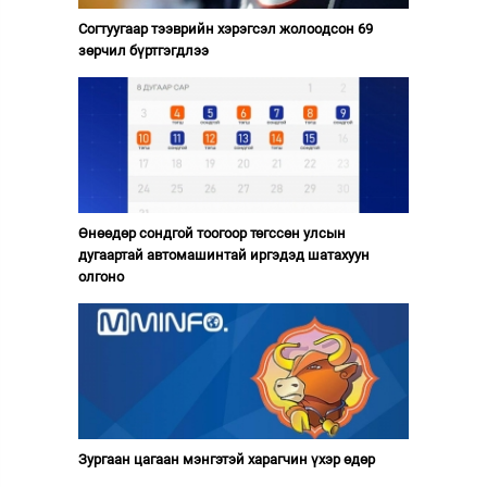
Согтуугаар тээврийн хэрэгсэл жолоодсон 69
зөрчил бүртгэгдлээ
Өнөөдөр сондгой тоогоор төгссөн улсын
дугаартай автомашинтай иргэдэд шатахуун
олгоно
Зургаан цагаан мэнгэтэй харагчин үхэр өдөр