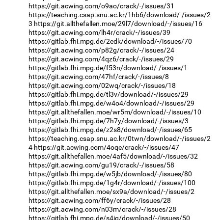
https://git.acwing.com/o9ao/crack/-/issues/31
https://teaching.csap.snu.ac.kr/1hb6/download/-/issues/2
3
https://git.allthefallen.moe/29l7/download/-/issues/16
https://git.acwing.com/lh4r/crack/-/issues/39
https://gitlab.fhi.mpg.de/2edk/download/-/issues/70
https://git.acwing.com/p82g/crack/-/issues/24
https://git.acwing.com/4qz6/crack/-/issues/29
https://gitlab.fhi.mpg.de/f53n/download/-/issues/1
https://git.acwing.com/47hf/crack/-/issues/8
https://git.acwing.com/02wq/crack/-/issues/18
https://gitlab.fhi.mpg.de/tl3v/download/-/issues/29
https://gitlab.fhi.mpg.de/w4o4/download/-/issues/29
https://git.allthefallen.moe/wr5m/download/-/issues/10
https://gitlab.fhi.mpg.de/7h7y/download/-/issues/3
https://gitlab.fhi.mpg.de/z2s8/download/-/issues/65
https://teaching.csap.snu.ac.kr/0twn/download/-/issues/2
4
https://git.acwing.com/4oqe/crack/-/issues/47
https://git.allthefallen.moe/4af5/download/-/issues/32
https://git.acwing.com/gu19/crack/-/issues/58
https://gitlab.fhi.mpg.de/w5jb/download/-/issues/80
https://gitlab.fhi.mpg.de/1g4r/download/-/issues/100
https://git.allthefallen.moe/sx9a/download/-/issues/2
https://git.acwing.com/ff6y/crack/-/issues/28
https://git.acwing.com/n03m/crack/-/issues/28
https://gitlab.fhi.mpg.de/s4iq/download/-/issues/50