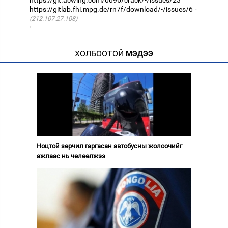
https://gitlab.fhi.mpg.de/rn7f/download/-/issues/6
(212.107.27.108)
·
ХОЛБООТОЙ
МЭДЭЭ
Ноцтой зөрчил гаргасан автобусны жолоочийг
ажлаас нь чөлөөлжээ