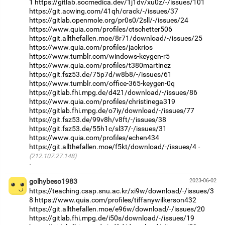
1
https://gitlab.socmedica.dev/1j1dv/xu0z/-/issues/101
https://git.acwing.com/41qh/crack/-/issues/37
https://gitlab.openmole.org/pr0s0/2sll/-/issues/24
https://www.quia.com/profiles/ctschetter506
https://git.allthefallen.moe/8r71/download/-/issues/25
https://www.quia.com/profiles/jackrios
https://www.tumblr.com/windows-keygen-r5
https://www.quia.com/profiles/t380martinez
https://git.fsz53.de/75p7d/w8b8/-/issues/61
https://www.tumblr.com/office-365-keygen-0q
https://gitlab.fhi.mpg.de/d421/download/-/issues/86
https://www.quia.com/profiles/christinega319
https://gitlab.fhi.mpg.de/o7iy/download/-/issues/77
https://git.fsz53.de/99v8h/v8ft/-/issues/38
https://git.fsz53.de/55h1c/sl37/-/issues/31
https://www.quia.com/profiles/echen434
https://git.allthefallen.moe/f5kt/download/-/issues/4
(212.107.27.148)
·
golhybeso1983
2023-06-02
https://teaching.csap.snu.ac.kr/xi9w/download/-/issues/3
8
https://www.quia.com/profiles/tiffanywilkerson432
https://git.allthefallen.moe/e96w/download/-/issues/20
https://gitlab.fhi.mpg.de/i50s/download/-/issues/19