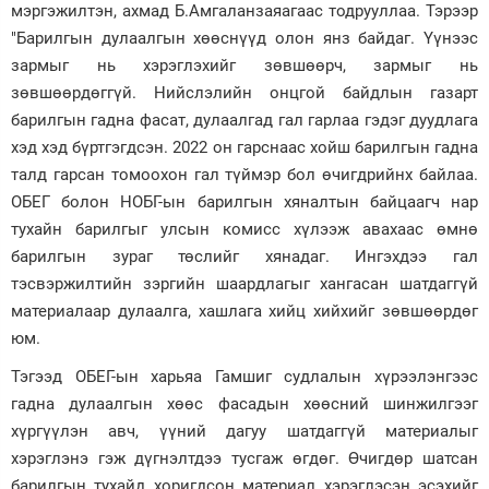
мэргэжилтэн, ахмад Б.Амгаланзаяагаас тодрууллаа. Тэрээр
"Барилгын дулаалгын хөөснүүд олон янз байдаг. Үүнээс
зармыг нь хэрэглэхийг зөвшөөрч, зармыг нь
зөвшөөрдөггүй. Нийслэлийн онцгой байдлын газарт
барилгын гадна фасат, дулаалгад гал гарлаа гэдэг дуудлага
хэд хэд бүртгэгдсэн. 2022 он гарснаас хойш барилгын гадна
талд гарсан томоохон гал түймэр бол өчигдрийнх байлаа.
ОБЕГ болон НОБГ-ын барилгын хяналтын байцаагч нар
тухайн барилгыг улсын комисс хүлээж авахаас өмнө
барилгын зураг төслийг хянадаг. Ингэхдээ гал
тэсвэржилтийн зэргийн шаардлагыг хангасан шатдаггүй
материалаар дулаалга, хашлага хийц хийхийг зөвшөөрдөг
юм.
Тэгээд ОБЕГ-ын харьяа Гамшиг судлалын хүрээлэнгээс
гадна дулаалгын хөөс фасадын хөөсний шинжилгээг
хүргүүлэн авч, үүний дагуу шатдаггүй материалыг
хэрэглэнэ гэж дүгнэлтдээ тусгаж өгдөг. Өчигдөр шатсан
барилгын тухайд хоригдсон материал хэрэглэсэн эсэхийг