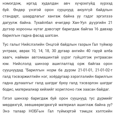
нэмэгдэж, иргэд худалдан авч хүчрэхгүйд хүрээд
Зурхай
буй. Өндөр үнэтэй орон сууцнууд аюулгүй байдлын
стандарт, шаардлагыг хангаж байна уу гэдэг эргэлзээ
дагуулж байна. Тухайлбал өчигдөр Хан-Уул дүүргийн 21
дүгээр хорооны нутаг дэвсгэрт баригдаж байгаа 16 давхар
барилгын гадна фасад шатсан.
Тус галыг Нийслэлийн Онцгой байдлын газрын Гал түймэр
унтраах, аврах 10, 14, 18, 30 дугаар ангийн 40 гаруй алба
хаагч, найман автомашинтай үүрэг гүйцэтгэж унтраасан
юм. Нийслэлд шинээр ашиглалтад орж байгаа орон
сууцнуудад “Барилгын норм ба дүрэм 21-01-01, 21-01-02-т
галд тэсвэржилтийн нэг, хоёрдугаар зэрэглэлийн барилгын
гадна дулаалгыг галд шатдаг буюу галд тэсвэрлэн шатдаг
бодис, материалиар хийхийг хориглоно гэж заасан байдаг.
Гэтэл шинээр баригдаж буй орон сууцнууд тус дүрмийг
мөрдөхгүй, зөвшөөрөгдөхгүй материал ашиглаж байна уу?
Энэ талаар НОБГ-ын Гал түймэртэй тэмцэх хэлтсийн