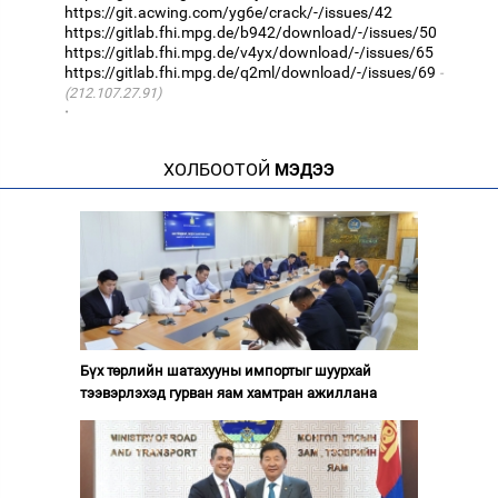
https://git.acwing.com/yg6e/crack/-/issues/42
https://gitlab.fhi.mpg.de/b942/download/-/issues/50
https://gitlab.fhi.mpg.de/v4yx/download/-/issues/65
https://gitlab.fhi.mpg.de/q2ml/download/-/issues/69
(212.107.27.91)
·
ХОЛБООТОЙ
МЭДЭЭ
Бүх төрлийн шатахууны импортыг шуурхай
тээвэрлэхэд гурван яам хамтран ажиллана