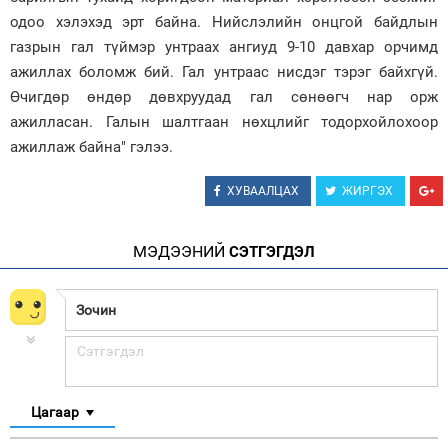
одоо хэлэхэд эрт байна. Нийслэлийн онцгой байдлын
газрын гал түймэр унтраах ангиуд 9-10 давхар орчимд
ажиллах боломж бий. Гал унтраас нисдэг тэрэг байхгүй.
Өчигдөр өндөр дөвхруудад гал сөнөөгч нар орж
ажилласан. Галын шалтгаан нөхцлийг тодорхойлохоор
ажиллаж байна" гэлээ.
ХУВААЛЦАХ
ЖИРГЭХ
МЭДЭЭНИЙ
СЭТГЭГДЭЛ
Цагаар