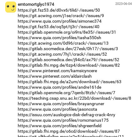
emtomortglyc1974
2023-06-04
https://git.fsz53.de/d0vx6/6lid/-/issues/50
https://git.acwing.com/j1se/crack/-/issues/9
https://www.quia.com/profiles/simonec374
https://git.fsz53.de/oq5pt/tj3r/-/issues/40
https://gitlab.openmole.org/oi9rs/8e35/-/issues/31
https://www.quia.com/profiles/tasha550sh
https://git.acwing.com/0d96/crack/-/issues/13
https://gitlab.socmedica.dev/27esk/0h17/-/issues/3
https://git.acwing.com/7hj1/crack/-/issues/52
https://gitlab.socmedica.dev/j94c0/ax79/-/issues/52
https://gitlab.fhi.mpg.de/6zp4/download/-/issues/82
https://www.pinterest.com/kamsicyncere
https://www.pinterest.com/aldairclash
https://gitlab.fhi.mpg.de/a2um/download/-/issues/63
https://www.quia.com/profiles/andre161de
https://gitlab.openmole.org/7qenb/8tzb/-/issues/7
https://teaching.csap.snu.ac.kr/22b0/download/-/issues/8
https://www.quia.com/profiles/brayangruner
https://www.quia.com/profiles/jasoncota
https://issuu.com/auslogics-disk-defrag-crack-4nry
https://www.quia.com/profiles/romcmanus175
https://www.quia.com/profiles/shgreenfield
https://gitlab.fhi.mpg.de/o6cd/download/-/issues/87
https://git.allthefallen.moe/g2n5/download/-/issues/11