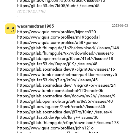
https://git.acwing.com/ap7x/crack/-/issues/10
https://git.fsz53.de/7kt05/6udn/-/issues/45
(212.107.27.118)
·
wacamindtran1985
2023-06-03
https://www.quia.com/profiles/kijones320
https://www.quia.com/profiles/m195goodall
https://www.quia.com/profiles/a587gomez
https://gitlab.fhi.mpg.de/1n2b/download/-/issues/146
https://gitlab.fhi.mpg.de/9x7v/download/-/issues/6
https://gitlab.openmole.org/f0zoe/41ef/-/issues/18
https://git.fsz53.de/l0upm/ji19/-/issues/48
https://gitlab.socmedica.dev/97clg/nt0s/-/issues/16
https://www.tumblr.com/hetman-partition-recoveryv5
https://git.fsz53.de/q7iag/kt0s/-/issues/45
https://gitlab.socmedica.dev/19ieg/x97o/-/issues/24
https://www.tumblr.com/alcohol-120-crack-0b
https://gitlab.socmedica.dev/6ocws/nv2h/-/issues/9
https://gitlab.openmole.org/oi9rs/8e35/-/issues/40
https://git.acwing.com/2nvb/crack/-/issues/45
https://gitlab.socmedica.dev/j87rx/f04n/-/issues/4
https://git.fsz53.de/9jmoh/l6ny/-/issues/30
https://gitlab.fhi.mpg.de/e0qn/download/-/issues/178
https://www.quia.com/profiles/john121o