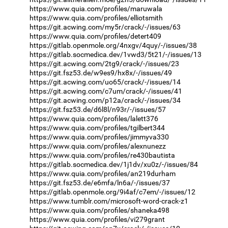
https://www.quia.com/profiles/maruwala
https://www.quia.com/profiles/elliotsmith
https://git.acwing.com/my5r/crack/-/issues/63
https://www.quia.com/profiles/detert409
https://gitlab.openmole.org/4nxgv/4quy/-/issues/38
https://gitlab.socmedica.dev/1vwd3/5t21/-/issues/13
https://git.acwing.com/2tg9/crack/-/issues/23
https://git.fsz53.de/w9es9/hx8x/-/issues/49
https://git.acwing.com/uo65/crack/-/issues/14
https://git.acwing.com/c7um/crack/-/issues/41
https://git.acwing.com/p12a/crack/-/issues/34
https://git.fsz53.de/d6l8l/n93r/-/issues/57
https://www.quia.com/profiles/lalett376
https://www.quia.com/profiles/tgilbert344
https://www.quia.com/profiles/jimmyva330
https://www.quia.com/profiles/alexnunezz
https://www.quia.com/profiles/re430bautista
https://gitlab.socmedica.dev/1j1dv/xu0z/-/issues/84
https://www.quia.com/profiles/an219durham
https://git.fsz53.de/e6mfa/ln6a/-/issues/37
https://gitlab.openmole.org/9i4af/c7em/-/issues/12
https://www.tumblr.com/microsoft-word-crack-z1
https://www.quia.com/profiles/shaneka498
https://www.quia.com/profiles/vi279grant