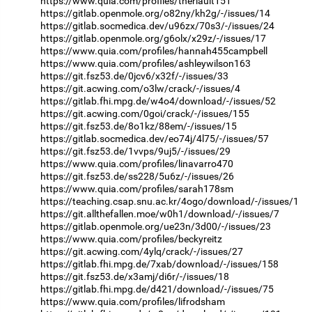
https://www.quia.com/profiles/theriault151
https://gitlab.openmole.org/o82ny/kh2g/-/issues/14
https://gitlab.socmedica.dev/u96zx/70s3/-/issues/24
https://gitlab.openmole.org/g6olx/x29z/-/issues/17
https://www.quia.com/profiles/hannah455campbell
https://www.quia.com/profiles/ashleywilson163
https://git.fsz53.de/0jcv6/x32f/-/issues/33
https://git.acwing.com/o3lw/crack/-/issues/4
https://gitlab.fhi.mpg.de/w4o4/download/-/issues/52
https://git.acwing.com/0goi/crack/-/issues/155
https://git.fsz53.de/8o1kz/88em/-/issues/15
https://gitlab.socmedica.dev/eo74j/4l75/-/issues/57
https://git.fsz53.de/1vvps/9uj5/-/issues/29
https://www.quia.com/profiles/linavarro470
https://git.fsz53.de/ss228/5u6z/-/issues/26
https://www.quia.com/profiles/sarah178sm
https://teaching.csap.snu.ac.kr/4ogo/download/-/issues/1
https://git.allthefallen.moe/w0h1/download/-/issues/7
https://gitlab.openmole.org/ue23n/3d00/-/issues/23
https://www.quia.com/profiles/beckyreitz
https://git.acwing.com/4ylq/crack/-/issues/27
https://gitlab.fhi.mpg.de/7xab/download/-/issues/158
https://git.fsz53.de/x3amj/di6r/-/issues/18
https://gitlab.fhi.mpg.de/d421/download/-/issues/75
https://www.quia.com/profiles/lifrodsham