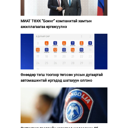
МИАТ ТӨХК “Боинг” компанитай хамтын
ажиллагаагаа өргөжүүлнэ
Өнөөдөр тэгш тоогоор төгссөн улсын дугаартай
автомашинтай иргэдэд шатахуун олгоно