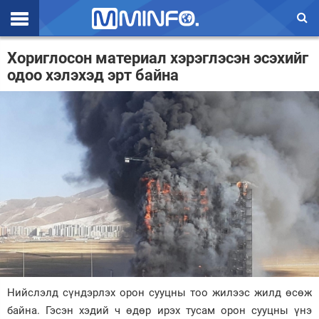
Эхлэл
Хориглосон материал хэрэглэсэн эсэхийг
одоо хэлэхэд эрт байна
Цаг агаар
Валют ханш
Улс төр
Эдийн засаг
Үзэл бодол
Спорт
Нийгэм
Дэлхий
Нийслэлд сүндэрлэх орон сууцны тоо жилээс жилд өсөж
байна. Гэсэн хэдий ч өдөр ирэх тусам орон сууцны үнэ
Энтертайнмэнт