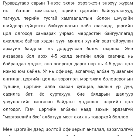
Гуравдугаар сарын 1-нээс эхлэн хэрэгжсэн энэхүү журам
нь батлан хамгаалах, төрийн цэргийн байгууллагууд,
тагнуул, төрийн тусгай хамгаалалтын болон шүүхийн
шийдвэр гүйцэтгэх байгууллагын алба хаагчдад цэргийн
цол олгоход хамаарах учраас мөрдэстэй байгууллагад
ажиллаж байгаа хэдэн зуун мянган хүнийг хавтгайруулан
эрхзүйн байдлыг нь дордуулсан болж таарлаа. Энэ
янзаараа бол ирэх 4-5 жилд энгийн алба хаагчид нь
байрандаа үлдэж, энэ хооронд дарга нар нь 4-5 удаа цол
нэмэх юм байна. Уг нь офицер, ахлагчид албан тушаалын
ангилал, цэргийн цолны зэрэглэл, мэргэжил боловсролын
түвшин, цэргийн алба хаасан хугацаа, ажлын үр дүн,
сахилга бат, ёс суртахуун, бие бялдрын шалгуур
үзүүлэлтийг хангасан байдлыг үндэслэн цэргийн цол
олгодог. Гэвч цэргийн албаны наад захын эрдэмгүй
“мэргэжлийн бус” албатууд мест ахих нь тодорхой боллоо.
Мөн цэргийн дээд цолтой офицерыг ангилал, зэрэглэлгүй