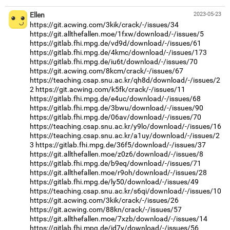
Ellen
2023-05-23
https://git.acwing.com/3kik/crack/-/issues/34
https://git.allthefallen.moe/1fxw/download/-/issues/5
https://gitlab.fhi.mpg.de/vd9d/download/-/issues/61
https://gitlab.fhi.mpg.de/4kmc/download/-/issues/173
https://gitlab.fhi.mpg.de/iu6t/download/-/issues/70
https://git.acwing.com/8kcm/crack/-/issues/67
https://teaching.csap.snu.ac.kr/qh8d/download/-/issues/2
2
https://git.acwing.com/k5fk/crack/-/issues/11
https://gitlab.fhi.mpg.de/e4uc/download/-/issues/68
https://gitlab.fhi.mpg.de/3bwu/download/-/issues/90
https://gitlab.fhi.mpg.de/06av/download/-/issues/70
https://teaching.csap.snu.ac.kr/y9lo/download/-/issues/16
https://teaching.csap.snu.ac.kr/a1uy/download/-/issues/2
3
https://gitlab.fhi.mpg.de/36f5/download/-/issues/37
https://git.allthefallen.moe/z0z6/download/-/issues/8
https://gitlab.fhi.mpg.de/b9eq/download/-/issues/71
https://git.allthefallen.moe/r9oh/download/-/issues/28
https://gitlab.fhi.mpg.de/ly50/download/-/issues/49
https://teaching.csap.snu.ac.kr/s6qi/download/-/issues/10
https://git.acwing.com/3kik/crack/-/issues/26
https://git.acwing.com/88kn/crack/-/issues/57
https://git.allthefallen.moe/7xzb/download/-/issues/14
https://gitlab.fhi.mpg.de/id7y/download/-/issues/56