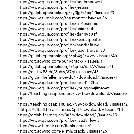
https://www.quia.com/profiles/noahmadwolf
https://www.quia.com/profiles/jesussh
https://gitlab.openmole.org/py9jg/v1sq/-/issues/29
https://www.tumblr.com/fps-monitor-keygen-86
https://www.quia.com/profiles/c146simms
https://www.quia.com/profiles/asingrath
https://www.quia.com/profiles/danny601f
https://www.quia.com/profiles/kencarpenter
https://www.quia.com/profiles/sandrafitiao
https://www.quia.com/profiles/jacontreras183
https://gitlab.openmole.org/3nh4g/7wze/-/issues/45
https://git.acwing.com/o8hj/crack/-/issues/3
https://gitlab.openmole.org/v1qma/6ai7/-/issues/1
https://git.fsz53.de/3uhiy/87qf/-/issues/48
https://git.allthefallen.moe/dx7r/download/-/issues/11
https://www.quia.com/profiles/jared122ha
https://www.quia.com/profiles/youngonejimenez
https://teaching.csap.snu.ac.kr/w1sw/download/-/issues/
18
https://teaching.csap.snu.ac.kr/9vbk/download/-/issues/2
3
https://git.allthefallen.moe/5prf/download/-/issues/18
https://gitlab.fhi.mpg.de/3u6c/download/-/issues/19
https://www.quia.com/profiles/lisa291lewis
https://www.tumblr.com/itools-crack-c1
https://git.acwing.com/e1mh/crack/-/issues/25