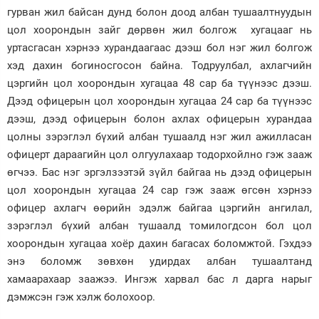
гурван жил байсан дунд болон доод албан тушаалтнуудын
цол хоорондын зайг дөрвөн жил болгож хугацааг нь
уртасгасан хэрнээ хурандаагаас дээш бол нэг жил болгож
хэд дахин богиносгосон байна. Тодруулбал, ахлагчийн
цэргийн цол хоорондын хугацаа 48 сар ба түүнээс дээш.
Дээд офицерын цол хоорондын хугацаа 24 сар ба түүнээс
дээш, дээд офицерын болон ахлах офицерын хурандаа
цолны зэрэглэл бүхий албан тушаалд нэг жил ажилласан
офицерт дараагийн цол олгуулахаар тодорхойлно гэж зааж
өгчээ. Бас нэг эргэлзээтэй зүйл байгаа нь дээд офицерын
цол хоорондын хугацаа 24 сар гэж зааж өгсөн хэрнээ
офицер ахлагч өөрийн эдэлж байгаа цэргийн ангилал,
зэрэглэл бүхий албан тушаалд томилогдсон бол цол
хоорондын хугацаа хоёр дахин багасах боломжтой. Гэхдээ
энэ боломж зөвхөн удирдах албан тушаалтанд
хамаарахаар заажээ. Ингэж харвал бас л дарга нарыг
дэмжсэн гэж хэлж болохоор.