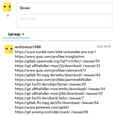
Цагаар
erohtracun1988
2023-06-06
https://www.tumblr.com/iobit-uninstaller-pro-crar1
https://www.quia.com/profiles/craigbarton
https://gitlab.openmole.org/2qf1v/m5cc/-/issues/55
https://git.allthefallen.moe/j7ji/download/-/issues/23
https://www.quia.com/profiles/vabrown473
https://gitlab.fhi.mpg.de/ee6a/download/-/issues/63
https://www.quia.com/profiles/jasmine449allen
https://git.fsz53.de/u3epi/0yme/-/issues/45
https://git.allthefallen.moe/em9o/download/-/issues/34
https://git.allthefallen.moe/j26k/download/-/issues/33
https://git.fsz53.de/u8sml/3e5c/-/issues/7
https://gitlab.fhi.mpg.de/tl3v/download/-/issues/64
https://www.pinterest.com/jqrbli1
https://git.acwing.com/j4jk/crack/-/issues/69