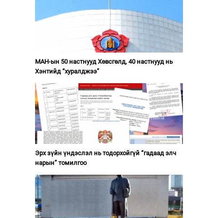
МАН-ын 50 настнууд Хөвсгөлд, 40 настнууд нь
Хэнтийд “хуралджээ”
Эрх зүйн үндэслэл нь тодорхойгүй “гадаад элч
нарын” томилгоо