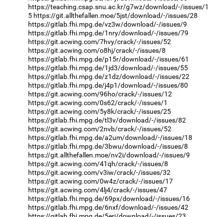
https://teaching.csap.snu.ac.kr/g7wz/download/-/issues/1
5
https://git.allthefallen.moe/5jst/download/-/issues/28
https://gitlab.fhi.mpg.de/vz3w/download/-/issues/9
https://gitlab.fhi.mpg.de/1nry/download/-/issues/79
https://git.acwing.com/7hvy/crack/-/issues/52
https://git.acwing.com/o8hj/crack/-/issues/8
https://gitlab.fhi.mpg.de/p15r/download/-/issues/61
https://gitlab.fhi.mpg.de/1jd3/download/-/issues/55
https://gitlab.fhi.mpg.de/z1dz/download/-/issues/22
https://gitlab.fhi.mpg.de/j4p1/download/-/issues/80
https://git.acwing.com/96ho/crack/-/issues/12
https://git.acwing.com/0s62/crack/-/issues/1
https://git.acwing.com/5y8k/crack/-/issues/25
https://gitlab.fhi.mpg.de/tl3v/download/-/issues/82
https://git.acwing.com/2nvb/crack/-/issues/52
https://gitlab.fhi.mpg.de/a2um/download/-/issues/18
https://gitlab.fhi.mpg.de/3bwu/download/-/issues/8
https://git.allthefallen.moe/nv2i/download/-/issues/9
https://git.acwing.com/41qh/crack/-/issues/8
https://git.acwing.com/v3iw/crack/-/issues/32
https://git.acwing.com/0w4z/crack/-/issues/17
https://git.acwing.com/4lj4/crack/-/issues/47
https://gitlab.fhi.mpg.de/69px/download/-/issues/16
https://gitlab.fhi.mpg.de/6nxf/download/-/issues/42
https://gitlab.fhi.mpg.de/5erj/download/-/issues/23