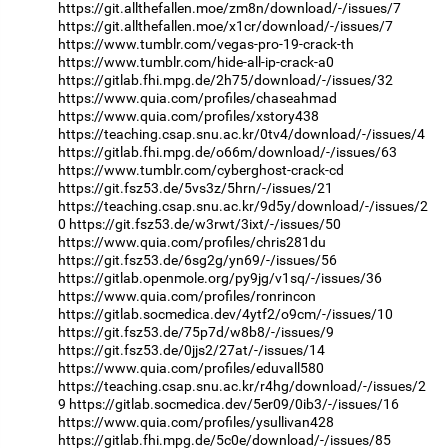
https://git.allthefallen.moe/zm8n/download/-/issues/7
https://git.allthefallen.moe/x1cr/download/-/issues/7
https://www.tumblr.com/vegas-pro-19-crack-th
https://www.tumblr.com/hide-all-ip-crack-a0
https://gitlab.fhi.mpg.de/2h75/download/-/issues/32
https://www.quia.com/profiles/chaseahmad
https://www.quia.com/profiles/xstory438
https://teaching.csap.snu.ac.kr/0tv4/download/-/issues/4
https://gitlab.fhi.mpg.de/o66m/download/-/issues/63
https://www.tumblr.com/cyberghost-crack-cd
https://git.fsz53.de/5vs3z/5hrn/-/issues/21
https://teaching.csap.snu.ac.kr/9d5y/download/-/issues/2
0
https://git.fsz53.de/w3rwt/3ixt/-/issues/50
https://www.quia.com/profiles/chris281du
https://git.fsz53.de/6sg2g/yn69/-/issues/56
https://gitlab.openmole.org/py9jg/v1sq/-/issues/36
https://www.quia.com/profiles/ronrincon
https://gitlab.socmedica.dev/4ytf2/o9cm/-/issues/10
https://git.fsz53.de/75p7d/w8b8/-/issues/9
https://git.fsz53.de/0jjs2/27at/-/issues/14
https://www.quia.com/profiles/eduvall580
https://teaching.csap.snu.ac.kr/r4hg/download/-/issues/2
9
https://gitlab.socmedica.dev/5er09/0ib3/-/issues/16
https://www.quia.com/profiles/ysullivan428
https://gitlab.fhi.mpg.de/5c0e/download/-/issues/85