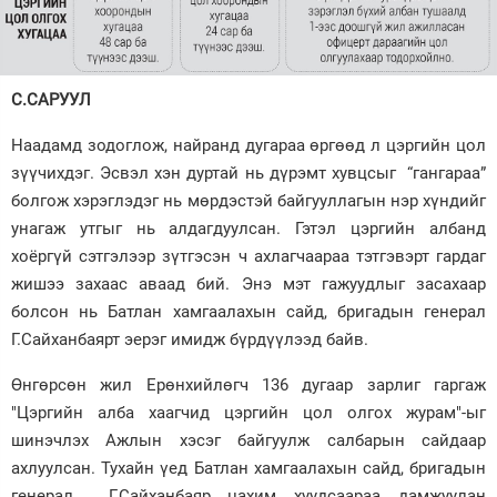
Зурхай
С.САРУУЛ
Наадамд зодоглож, найранд дугараа өргөөд л цэргийн цол
зүүчихдэг. Эсвэл хэн дуртай нь дүрэмт хувцсыг “гангараа”
болгож хэрэглэдэг нь мөрдэстэй байгууллагын нэр хүндийг
унагаж утгыг нь алдагдуулсан. Гэтэл цэргийн албанд
хоёргүй сэтгэлээр зүтгэсэн ч ахлагчаараа тэтгэвэрт гардаг
жишээ захаас аваад бий. Энэ мэт гажуудлыг засахаар
болсон нь Батлан хамгаалахын сайд, бригадын генерал
Г.Сайханбаярт эерэг имидж бүрдүүлээд байв.
Өнгөрсөн жил Ерөнхийлөгч 136 дугаар зарлиг гаргаж
"Цэргийн алба хаагчид цэргийн цол олгох журам"-ыг
шинэчлэх Ажлын хэсэг байгуулж салбарын сайдаар
ахлуулсан. Тухайн үед Батлан хамгаалахын сайд, бригадын
генерал Г.Сайханбаяр цахим хуудсаараа дамжуулан