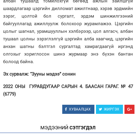
албан тушаалд томилохгүй бөгөөд ажлын зайлшгүй
шаардлагаар цэргийн дилломат ажилтнаар, хэрэв эрдмийн
зэрэг, цолтой бол сургалт, эрдэм шинжилгээний
байгууллагад ажиллуулж болохоор журамлажээ. Цэргийн
цолыг шагнал, урамшууллын хэлбэрээр, цол алгасч, албан
тушаал цолны зэрэглэлгүй цэргийн алба хаагчид, цэргийн
анхан шатны бэлтгэл сургалтад хамрагдаагүй иргэнд
олгохыг хориглосон шинэ журмаар энэ бүхэн бантан
болоод байна.
Эх сурвалж: “Зууны мэдээ” сонин
2022 ОНЫ ГУРАВДУГААР САРЫН 4. БААСАН ГАРАГ. № 47
(6779)
ХУВААЛЦАХ
ЖИРГЭХ
МЭДЭЭНИЙ
СЭТГЭГДЭЛ