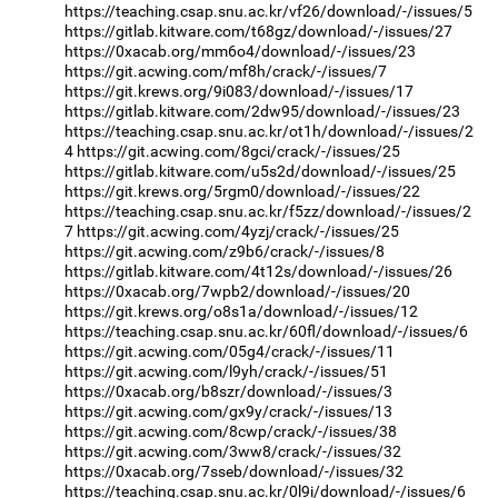
https://teaching.csap.snu.ac.kr/vf26/download/-/issues/5
https://gitlab.kitware.com/t68gz/download/-/issues/27
https://0xacab.org/mm6o4/download/-/issues/23
https://git.acwing.com/mf8h/crack/-/issues/7
https://git.krews.org/9i083/download/-/issues/17
https://gitlab.kitware.com/2dw95/download/-/issues/23
https://teaching.csap.snu.ac.kr/ot1h/download/-/issues/2
4
https://git.acwing.com/8gci/crack/-/issues/25
https://gitlab.kitware.com/u5s2d/download/-/issues/25
https://git.krews.org/5rgm0/download/-/issues/22
https://teaching.csap.snu.ac.kr/f5zz/download/-/issues/2
7
https://git.acwing.com/4yzj/crack/-/issues/25
https://git.acwing.com/z9b6/crack/-/issues/8
https://gitlab.kitware.com/4t12s/download/-/issues/26
https://0xacab.org/7wpb2/download/-/issues/20
https://git.krews.org/o8s1a/download/-/issues/12
https://teaching.csap.snu.ac.kr/60fl/download/-/issues/6
https://git.acwing.com/05g4/crack/-/issues/11
https://git.acwing.com/l9yh/crack/-/issues/51
https://0xacab.org/b8szr/download/-/issues/3
https://git.acwing.com/gx9y/crack/-/issues/13
https://git.acwing.com/8cwp/crack/-/issues/38
https://git.acwing.com/3ww8/crack/-/issues/32
https://0xacab.org/7sseb/download/-/issues/32
https://teaching.csap.snu.ac.kr/0l9i/download/-/issues/6