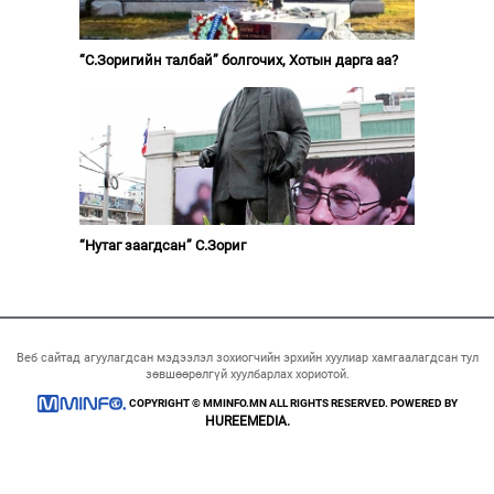
“С.Зоригийн талбай” болгочих, Хотын дарга аа?
“Нутаг заагдсан” С.Зориг
Веб сайтад агуулагдсан мэдээлэл зохиогчийн эрхийн хуулиар хамгаалагдсан тул
зөвшөөрөлгүй хуулбарлах хориотой.
COPYRIGHT © MMINFO.MN ALL RIGHTS RESERVED. POWERED BY
HUREEMEDIA.