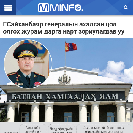
Эхлэл
Г.Сайханбаяр генералын ахалсан цол
олгох журам дарга нарт зориулагдав уу
Цаг агаар
Валют ханш
Улс төр
Эдийн засаг
Үзэл бодол
Спорт
Нийгэм
Дэлхий
Энтертайнмэнт