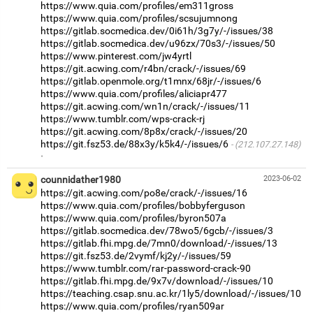
https://www.quia.com/profiles/em311gross
https://www.quia.com/profiles/scsujumnong
https://gitlab.socmedica.dev/0i61h/3g7y/-/issues/38
https://gitlab.socmedica.dev/u96zx/70s3/-/issues/50
https://www.pinterest.com/jw4yrtl
https://git.acwing.com/r4bn/crack/-/issues/69
https://gitlab.openmole.org/t1mnx/68jr/-/issues/6
https://www.quia.com/profiles/aliciapr477
https://git.acwing.com/wn1n/crack/-/issues/11
https://www.tumblr.com/wps-crack-rj
https://git.acwing.com/8p8x/crack/-/issues/20
https://git.fsz53.de/88x3y/k5k4/-/issues/6
(212.107.27.148)
·
counnidather1980
2023-06-02
https://git.acwing.com/po8e/crack/-/issues/16
https://www.quia.com/profiles/bobbyferguson
https://www.quia.com/profiles/byron507a
https://gitlab.socmedica.dev/78wo5/6gcb/-/issues/3
https://gitlab.fhi.mpg.de/7mn0/download/-/issues/13
https://git.fsz53.de/2vymf/kj2y/-/issues/59
https://www.tumblr.com/rar-password-crack-90
https://gitlab.fhi.mpg.de/9x7v/download/-/issues/10
https://teaching.csap.snu.ac.kr/1ly5/download/-/issues/10
https://www.quia.com/profiles/ryan509ar