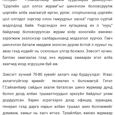
“Цэргийн цол олгох журам”-ыг шинэчлэн боловсруулж
цэргийн алба хаагаагүй иргэн, урлаг, спортынхонд цэргийн
цол олгодог зэргээр олон гажуудлыг засна” гэдгээ сүртэй
мэдэгдээд байв. Үндсэндээ энэ хугацаанд их л “нууц”
байдлаар боловсруулсан журам хоёр хоногийн өмнөөс
хэрэгжиж эхэлснээр салбарынханд мэдээлэл хүрчээ. Гэвч
шинэчлэн баталж мөрдөж эхэлсэн дүрэм ёстой л нуухыг нь
авах гээд нүдийг нь сохлохын үлгэр болжээ. Зэвсэгт хүчин,
Батлан хамгаалах гээд энэ журамд хамаарах эгэл алба
хаагчид ихэд эгдүүцэж буй аж.
Зэвсэгт хүчний 70-80 хувийг ахлагч нар бүрдүүлдэг. Угаас
ахлагчгүйгээр армийг төсөөлөх ч боломжгүй. Гэтэл
Г.Сайханбаяр сайдын ахалж баталсан шинэ журмаар дунд
болон доод албан тушаалтнуудын эрхзүйн байдлыг улам
дордуулсан. Харин эсрэгээрээ дээд офицер, хурандаа,
генерал гээд дарга нарын албан тушаал ахих боломжийг
дэмжиж, замыг нь засч өгчээ. Тухайлбал, өмнөх журмаар