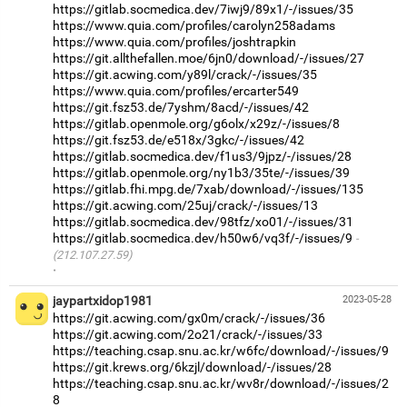
https://gitlab.socmedica.dev/7iwj9/89x1/-/issues/35
https://www.quia.com/profiles/carolyn258adams
https://www.quia.com/profiles/joshtrapkin
https://git.allthefallen.moe/6jn0/download/-/issues/27
https://git.acwing.com/y89l/crack/-/issues/35
https://www.quia.com/profiles/ercarter549
https://git.fsz53.de/7yshm/8acd/-/issues/42
https://gitlab.openmole.org/g6olx/x29z/-/issues/8
https://git.fsz53.de/e518x/3gkc/-/issues/42
https://gitlab.socmedica.dev/f1us3/9jpz/-/issues/28
https://gitlab.openmole.org/ny1b3/35te/-/issues/39
https://gitlab.fhi.mpg.de/7xab/download/-/issues/135
https://git.acwing.com/25uj/crack/-/issues/13
https://gitlab.socmedica.dev/98tfz/xo01/-/issues/31
https://gitlab.socmedica.dev/h50w6/vq3f/-/issues/9
(212.107.27.59)
·
jaypartxidop1981
2023-05-28
https://git.acwing.com/gx0m/crack/-/issues/36
https://git.acwing.com/2o21/crack/-/issues/33
https://teaching.csap.snu.ac.kr/w6fc/download/-/issues/9
https://git.krews.org/6kzjl/download/-/issues/28
https://teaching.csap.snu.ac.kr/wv8r/download/-/issues/2
8