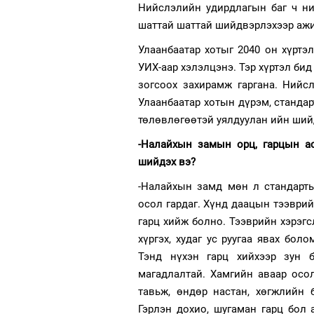
Нийслэлийн удирдлагын баг ч ни
шаттай шаттай шийдвэрлэхээр аж
Улаанбаатар хотыг 2040 он хүртэ
УИХ-аар хэлэлцэнэ. Тэр хүртэл би
зогсоох захирамж гаргана. Нийс
Улаанбаатар хотын дүрэм, стандар
төлөвлөгөөтэй уялдуулан ийн ший
-Налайхын замын орц, гарцын ас
шийдэх вэ?
-Налайхын замд мөн л стандарт
осол гардаг. Хүнд даацын тээврий
гарц хийж болно. Тээврийн хэрэгс
хүргэх, худаг ус руугаа явах бол
Тэнд нүхэн гарц хийхээр зун б
магадлалтай. Хамгийн аваар осо
тавьж, өндөр настан, хөгжлийн 
Гэрлэн дохио, шугаман гарц бол 