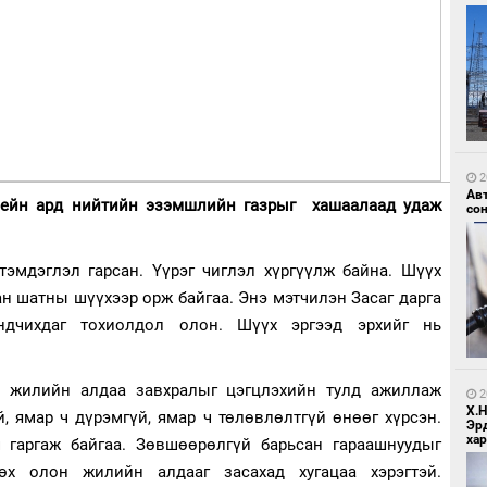
1
УИ
тэн
2
Ав
зейн ард нийтийн эзэмшлийн газрыг хашаалаад удаж
со
тэмдэглэл гарсан. Үүрэг чиглэл хүргүүлж байна. Шүүх
ан шатны шүүхээр орж байгаа. Энэ мэтчилэн Засаг дарга
1
Зу
ндчихдаг тохиолдол олон. Шүүх эргээд эрхийг нь
өд
 жилийн алдаа завхралыг цэгцлэхийн тулд ажиллаж
2
Х.
й, ямар ч дүрэмгүй, ямар ч төлөвлөлтгүй өнөөг хүрсэн.
Эр
хар
 гаргаж байгаа. Зөвшөөрөлгүй барьсан гараашнуудыг
өх олон жилийн алдааг засахад хугацаа хэрэгтэй.