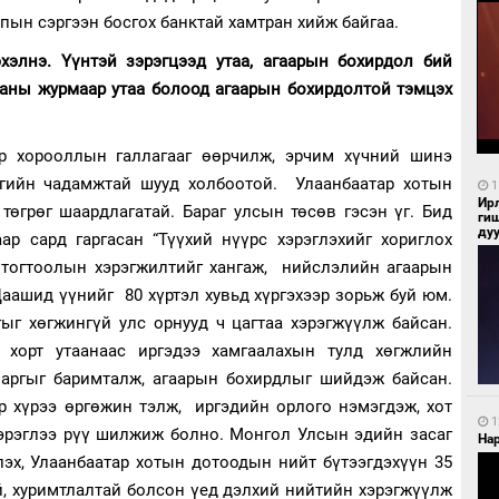
ын сэргээн босгох банктай хамтран хийж байгаа.
эхэлнэ. Үүнтэй зэрэгцээд утаа, агаарын бохирдол бий
ааны журмаар утаа болоод агаарын бохирдолтой тэмцэх
эр хорооллын галлагааг өөрчилж, эрчим хүчний шинэ
сгийн чадамжтай шууд холбоотой. Улаанбаатар хотын
1
Ир
 төгрөг шаардлагатай. Бараг улсын төсөв гэсэн үг. Бид
ги
ду
ар сард гаргасан “Түүхий нүүрс хэрэглэхийг хориглох
р тогтоолын хэрэгжилтийг хангаж, нийслэлийн агаарын
Цаашид үүнийг 80 хүртэл хувьд хүргэхээр зорьж буй юм.
ыг хөгжингүй улс орнууд ч цагтаа хэрэгжүүлж байсан.
 хорт утаанаас иргэдээ хамгаалахын тулд хөгжлийн
 аргыг баримталж, агаарын бохирдлыг шийдэж байсан.
 хүрээ өргөжин тэлж, иргэдийн орлого нэмэгдэж, хот
1
хэрэглээ рүү шилжиж болно. Монгол Улсын эдийн засаг
Нар
лэх, Улаанбаатар хотын дотоодын нийт бүтээгдэхүүн 35
эй, хуримтлалтай болсон үед дэлхий нийтийн хэрэгжүүлж