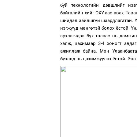
буй технологийн дэвшлийг нэв
байгалийн хийг ОХУ-аас авах, Тав
шийдэл зайлшгүй шаардлагатай. Үү
нэгжүүд мөнгөтэй болох ёстой. Үн
эрхлэгчдээ бүх талаас нь дэмжи
халж, цахимаар 3-4 хоногт авда
ажиллаж байна. Мөн Улаанбаата
бүхэлд нь цахимжуулах ёстой. Энэ