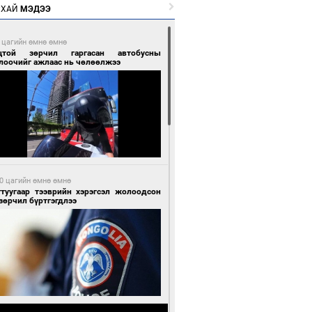
РХАЙ
МЭДЭЭ
 цагийн өмнө өмнө
цтой зөрчил гаргасан автобусны
лоочийг ажлаас нь чөлөөлжээ
0 цагийн өмнө өмнө
гтуугаар тээврийн хэрэгсэл жолоодсон
зөрчил бүртгэгдлээ