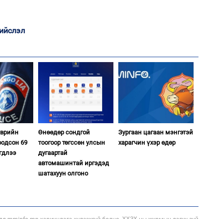
2
“Ну
ийслэл
1
Өн
ду
ол
1
Со
95 
эврийн
Өнөөдөр сондгой
Зургаан цагаан мэнгэтэй
оодсон 69
тоогоор төгссөн улсын
харагчин үхэр өдөр
гдлээ
дугаартай
автомашинтай иргэдэд
шатахуун олгоно
1
С.
во
та
2
"Х
ЕБС
лд mminfo.mn хариуцлага хүлээхгүй болно. ХХЗХ-ны журмын дагуу зүй