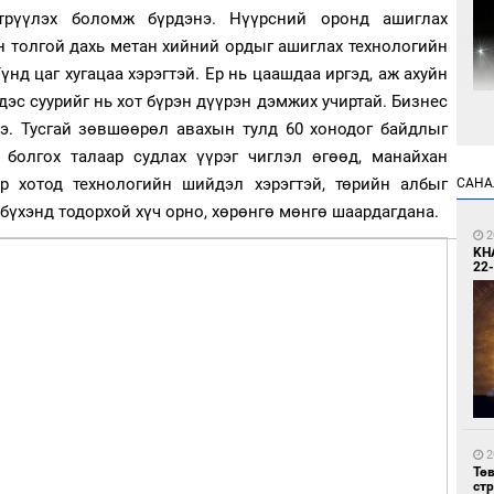
трүүлэх боломж бүрдэнэ. Нүүрсний оронд ашиглах
ан толгой дахь метан хийний ордыг ашиглах технологийн
нд цаг хугацаа хэрэгтэй. Ер нь цаашдаа иргэд, аж ахуйн
дэс суурийг нь хот бүрэн дүүрэн дэмжих учиртай. Бизнес
нэ. Тусгай зөвшөөрөл авахын тулд 60 хонодог байдлыг
1
Мо
г болгох талаар судлах үүрэг чиглэл өгөөд, манайхан
өн
р хотод технологийн шийдэл хэрэгтэй, төрийн албыг
САНА
 бүхэнд тодорхой хүч орно, хөрөнгө мөнгө шаардагдана.
2
KH
22-
1
Өн
ду
ол
2
Тө
ст