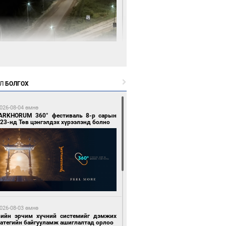
2 цагийн өмнө өмнө
нгол Улсын волейболын шигшээ баг
өөдөр Хятадын эсрэг тоглоно
Л
БОЛГОХ
026-08-04 өмнө
ARKHORUM 360° фестиваль 8-р сарын
23-нд Төв цэнгэлдэх хүрээлэнд болно
2 цагийн өмнө өмнө
өөдөр сондгой тоогоор төгссөн улсын
гаартай автомашинтай иргэдэд шатахуун
гоно
026-08-03 өмнө
вийн эрчим хүчний системийг дэмжих
ратегийн байгууламж ашиглалтад орлоо