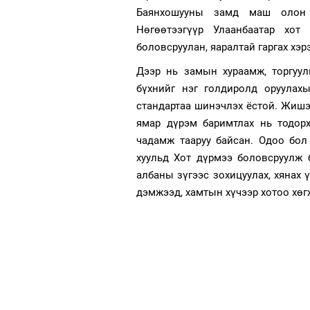
Баянхошууны замд маш олон т
Нөгөөтээгүүр Улаанбаатар хот
боловсруулан, яаралтай гаргах хэр
Дээр нь замын хураамж, торгуул
бүхнийг нэг голдиролд оруулах
стандартаа шинэчлэх ёстой. Жишээ
ямар дүрэм баримтлах нь тодорх
чадамж тааруу байсан. Одоо бол
хуульд Хот дүрмээ боловсруулж б
албаны зүгээс зохицуулах, хянах 
дэмжээд, хамтын хүчээр хотоо хөг