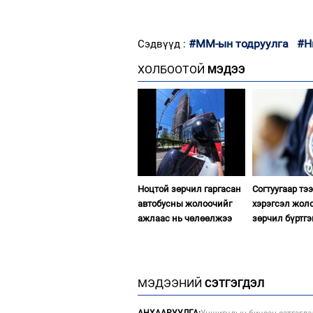
#ММ-ын тодруулга
#Н
Сэдвүүд :
ХОЛБООТОЙ
МЭДЭЭ
Ноцтой зөрчил гаргасан
Согтуугаар тэ
автобусны жолоочийг
хэрэгсэл жол
ажлаас нь чөлөөлжээ
зөрчил бүртгэ
МЭДЭЭНИЙ
СЭТГЭГДЭЛ
АНХААРУУЛГА:
Уншигчдын бичсэн сэтгэгдэ