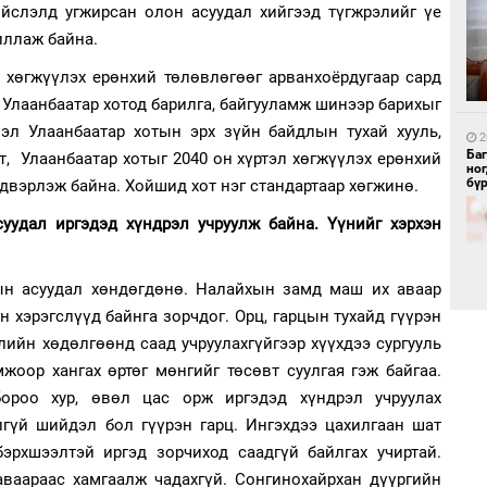
йслэлд угжирсан олон асуудал хийгээд түгжрэлийг үе
1
иллаж байна.
Бо
ба
л хөгжүүлэх ерөнхий төлөвлөгөөг арванхоёрдугаар сард
д Улаанбаатар хотод барилга, байгууламж шинээр барихыг
лэл Улаанбаатар хотын эрх зүйн байдлын тухай хууль,
2
Ба
т, Улаанбаатар хотыг 2040 он хүртэл хөгжүүлэх ерөнхий
но
бү
двэрлэж байна. Хойшид хот нэг стандартаар хөгжинө.
уудал иргэдэд хүндрэл учруулж байна. Үүнийг хэрхэн
1
Бү
тээ
ын асуудал хөндөгдөнө. Налайхын замд маш их аваар
н хэрэгслүүд байнга зорчдог. Орц, гарцын тухайд гүүрэн
лийн хөдөлгөөнд саад учруулахгүйгээр хүүхдээ сургууль
омжоор хангах өртөг мөнгийг төсөвт суулгая гэж байгаа.
2
Б.
ороо хур, өвөл цас орж иргэдэд хүндрэл учруулах
би
лгүй шийдэл бол гүүрэн гарц. Ингэхдээ цахилгаан шат
бэрхшээлтэй иргэд зорчиход саадгүй байлгах учиртай.
1
аваараас хамгаалж чадахгүй. Сонгинохайрхан дүүргийн
МИ