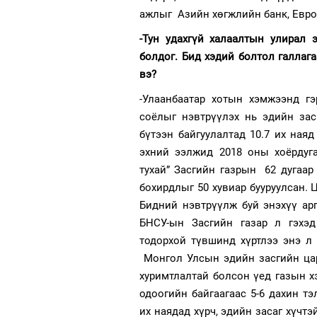
ажлыг Азийн хөгжлийн банк, Европ
-Тун удахгүй халаалтын улирал 
болдог. Бид хэдий болтол галлаг
вэ?
-Улаанбаатар хотын хэмжээнд г
соёлыг нэвтрүүлэх нь эдийн за
бүтээн байгуулалтад 10.7 их наяд
эхний ээлжид 2018 оны хоёрдуга
тухай” Засгийн газрын 62 дугаа
бохирдлыг 50 хувиар бууруулсан. 
Бидний нэвтрүүлж буй энэхүү арг
БНСУ-ын Засгийн газар л гэхэд
тодорхой түвшинд хүртлээ энэ л
Монгол Улсын эдийн засгийн цар
хуримтлалтай болсон үед газын 
одоогийн байгаагаас 5-6 дахин тэ
их наядад хүрч, эдийн засаг хүчт