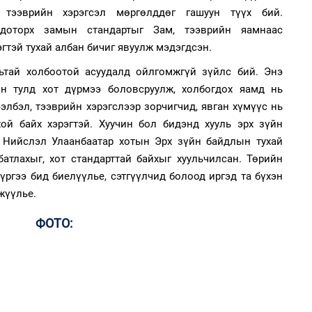
аж
ээврийн хэрэгсэл мөргөлддөг гашуун түүх бий.
 доторх замын стандартыг Зам, тээврийн яамнаас
эгтэй тухай албан бичиг явуулж мэдэгдсэн.
2
ьтай холбоотой асуудалд ойлгомжгүй зүйлс бий. Энэ
Хөш
ын тулд хот дүрмээ боловсруулж, холбогдох яамд нь
лбэл, тээврийн хэрэгслээр зорчигчид, явган хүмүүс нь
ой байх хэрэгтэй. Хуучин бол бидэнд хууль эрх зүйн
1
С.
 Нийслэл Улаанбаатар хотын Эрх зүйн байдлын тухай
ий
атлахыг, хот стандарттай байхыг хуульчилсан. Төрийн
үүргээ бид биелүүлье, сэтгүүлчид болоод иргэд та бүхэн
жүүлье.
2
Хө
та
ФОТО:
1
Н.
ас
та