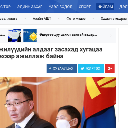
С ТӨР
ЭДИЙН ЗАСАГ
ҮЗЭЛ БОДОЛ
СПОРТ
НИЙГЭМ
ДЭЛ
рвалжлага
•
Азийн АШТ
•
Фото мэдээ
•
Оддын амьдрал
...
Өдөртөө дуу цахилгаантай аадар...
жилүүдийн алдааг засахад хугацаа
лэхээр ажиллаж байна
ХУВААЛЦАХ
ЖИРГЭХ