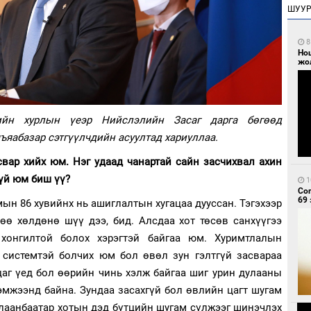
ШУУ
8
Но
жо
лийн хурлын үеэр Нийслэлийн Засаг дарга бөгөөд
ъяабазар сэтгүүлчдийн асуултад хариуллаа.
вар хийх юм. Нэг удаад чанартай сайн засчихвал ахин
гүй юм биш үү?
1
Со
69 
ын 86 хувийнх нь ашиглалтын хугацаа дууссан. Тэгэхээр
өө хөлдөнө шүү дээ, бид. Алсдаа хот төсөв санхүүгээ
хонгилтой болох хэрэгтэй байгаа юм. Хуримтлалын
н системтэй болчих юм бол өвөл зун гэлтгүй засвараа
цаг үед бол өөрийн чинь хэлж байгаа шиг урин дулааны
хэмжээнд байна. Зундаа засахгүй бол өвлийн цагт шугам
 Улаанбаатар хотын дэд бүтцийн шугам сүлжээг шинэчлэх