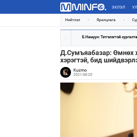
ЭХЛЭЛ
УЛ
Нийтлэл
•
Ярилцлага
•
Су
Б.Намуун: Тэтгэлэгтэй сургалтад
Д.Сумъяабазар: Өмнөх 
хэрэгтэй, бид шийдвэр
Kuzmo
2021-08-20