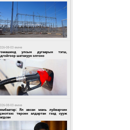
2 цагийн өмнө өмнө
Х-ын дарга С.Бямбацогт Сутай хайрхны
гэрийг тахих тахилгад оролцлоо
026-08-03 өмнө
томашинд улсын дугаарын тэгш,
ндгойгоор шатахуун олгоно
2 цагийн өмнө өмнө
ргаан цагаан мэнгэтэй харагчин үхэр
өр
026-08-03 өмнө
Нямбаатар: Ял авсан мань луйварчин
дэнэтээс төрсөн алдартан гээд сууж
агдсан