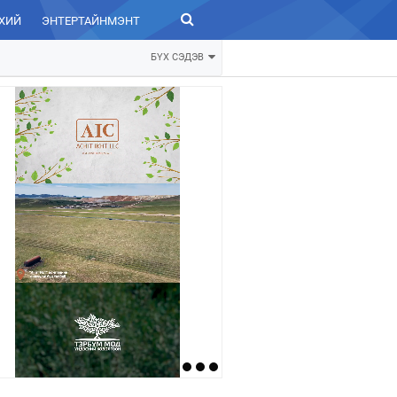
ХИЙ
ЭНТЕРТАЙНМЭНТ
ЗУРХАЙ
БҮХ СЭДЭВ