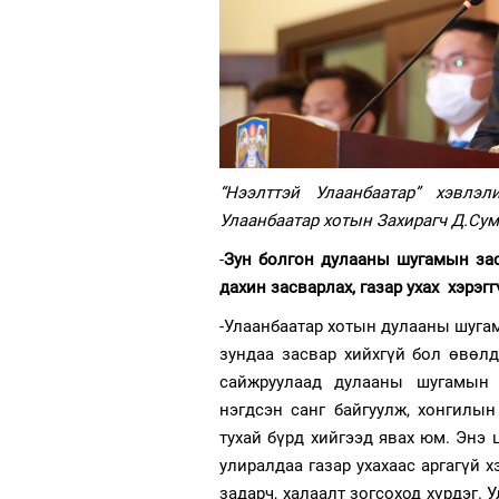
“Нээлттэй Улаанбаатар” хэвлэ
Улаанбаатар хотын Захирагч Д.Сум
-
Зун болгон дулааны шугамын зас
дахин засварлах, газар ухах хэрэг
-Улаанбаатар хотын дулааны шугам
зундаа засвар хийхгүй бол өвөлд
сайжруулаад дулааны шугамын 
нэгдсэн санг байгуулж, хонгилы
тухай бүрд хийгээд явах юм. Энэ 
улиралдаа газар ухахаас аргагүй 
задарч, халаалт зогсоход хүрдэг.