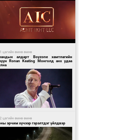
1 цагийн өмнө өмнө
ландын алдарт Boyzone хамтлагийн
шүүн Ronan Keating Монголд анх удаа
улна
2 цагийн өмнө өмнө
ны эрчим хүчээр гэрэлтдэг үйлдвэр