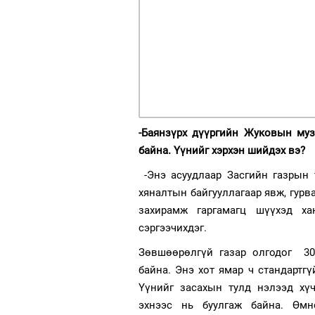
-Баянзүрх дүүргийн Жуковын му
байна. Үүнийг хэрхэн шийдэх вэ?
-Энэ асуудлаар Засгийн газрын 
хяналтын байгууллагаар явж, гурв
захирамж гаргамагц шүүхэд ха
сэргээчихдэг.
Зөвшөөрөлгүй газар олгодог 30
байна. Энэ хот ямар ч стандартгү
Үүнийг засахын тулд нэлээд хүч
эхнээс нь буулгаж байна. Өмн