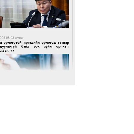
2 цагийн өмнө өмнө
роо орохгүй, өдөртөө 28-30 хэм дулаан
йна
026-08-03 өмнө
га орлоготой иргэдийн орлогод татвар
гдуулахгүй байх эрх зүйн орчныг
рдүүллээ
 өдрийн өмнө өмнө
х төрлийн шатахууны импортыг шуурхай
вэрлэхэд гурван яам хамтран ажиллана
 өдрийн өмнө өмнө
Энх-Амгалан: Би Монгол Улсын иргэн
ш
 өдрийн өмнө өмнө
АТ ТӨХК “Боинг” компанитай хамтын