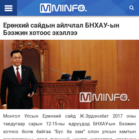
Эхлэл
Ерөнхий сайдын айлчлал БНХАУ-ын
Бээжин хотоос эхэллээ
Цаг агаар
Валют ханш
Улс төр
Эдийн засаг
Үзэл бодол
Спорт
Нийгэм
Монгол Улсын Ерөнхий сайд Ж.Эрдэнэбат 2017 оны
Дэлхий
тавдугаар сарын 12-15-ны өдрүүдэд БНХАУ-ын Бээжин
хотноо болж байгаа “Бүс ба зам” олон улсын хамтын
Энтертайнмэнт