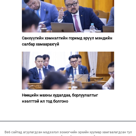
Санхүүгийн хэмнэлтийн горимд эрүүл мэндийн
салбар хамаарахгүй
Нөөцийн махны худалдаа, борлуулалтыг
нээлттэй ил тод болгоно
Веб сайтад агуулагдсан мэдээлэл зохиогчийн эрхийн хуулиар хамгаалагдсан тул