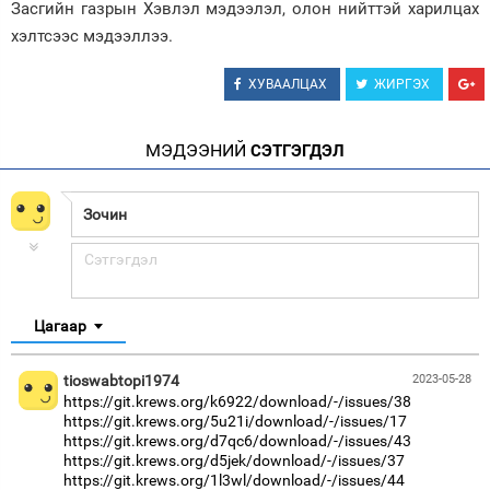
Засгийн газрын Хэвлэл мэдээлэл, олон нийттэй харилцах
хэлтсээс мэдээллээ.
ХУВААЛЦАХ
ЖИРГЭХ
МЭДЭЭНИЙ
СЭТГЭГДЭЛ
Цагаар
tioswabtopi1974
2023-05-28
https://git.krews.org/k6922/download/-/issues/38
https://git.krews.org/5u21i/download/-/issues/17
https://git.krews.org/d7qc6/download/-/issues/43
https://git.krews.org/d5jek/download/-/issues/37
https://git.krews.org/1l3wl/download/-/issues/44