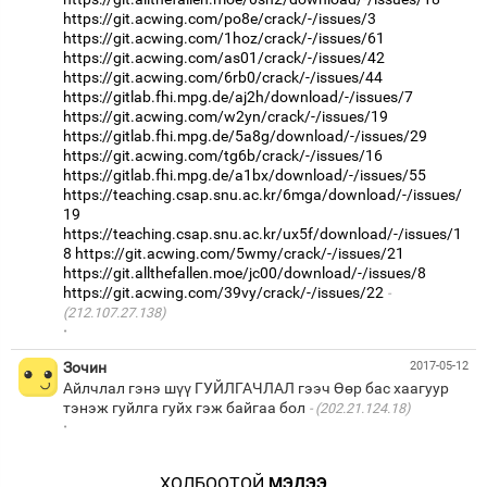
https://git.acwing.com/po8e/crack/-/issues/3
https://git.acwing.com/1hoz/crack/-/issues/61
https://git.acwing.com/as01/crack/-/issues/42
https://git.acwing.com/6rb0/crack/-/issues/44
https://gitlab.fhi.mpg.de/aj2h/download/-/issues/7
https://git.acwing.com/w2yn/crack/-/issues/19
https://gitlab.fhi.mpg.de/5a8g/download/-/issues/29
https://git.acwing.com/tg6b/crack/-/issues/16
https://gitlab.fhi.mpg.de/a1bx/download/-/issues/55
https://teaching.csap.snu.ac.kr/6mga/download/-/issues/
19
https://teaching.csap.snu.ac.kr/ux5f/download/-/issues/1
8
https://git.acwing.com/5wmy/crack/-/issues/21
https://git.allthefallen.moe/jc00/download/-/issues/8
https://git.acwing.com/39vy/crack/-/issues/22
(212.107.27.138)
·
Зочин
2017-05-12
Айлчлал гэнэ шүү ГУЙЛГАЧЛАЛ гээч Өөр бас хаагуур
тэнэж гуйлга гуйх гэж байгаа бол
(202.21.124.18)
·
ХОЛБООТОЙ
МЭДЭЭ