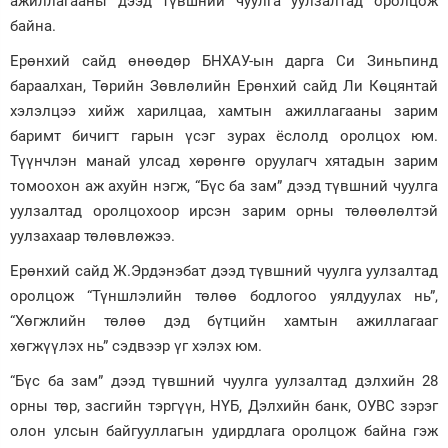
ажиллагааны дээд түвшний чуулга уулзалтад оролцож
байна.
Зурхай
Ерөнхий сайд өнөөдөр БНХАУ-ын дарга Си Зиньпинд
бараалхан, Төрийн Зөвлөлийн Ерөнхий сайд Ли Көцянтай
хэлэлцээ хийж харилцаа, хамтын ажиллагааны зарим
баримт бичигт гарын үсэг зурах ёслолд оролцох юм.
Түүнчлэн манай улсад хөрөнгө оруулагч хятадын зарим
томоохон аж ахуйн нэгж, “Бүс ба зам” дээд түвшний чуулга
уулзалтад оролцохоор ирсэн зарим орны төлөөлөлтэй
уулзахаар төлөвлөжээ.
Ерөнхий сайд Ж.Эрдэнэбат дээд түвшний чуулга уулзалтад
оролцож “Түншлэлийн төлөө бодлогоо уялдуулах нь”,
“Хөгжлийн төлөө дэд бүтцийн хамтын ажиллагааг
хөгжүүлэх нь” сэдвээр үг хэлэх юм.
“Бүс ба зам” дээд түвшний чуулга уулзалтад дэлхийн 28
орны төр, засгийн тэргүүн, НҮБ, Дэлхийн банк, ОУВС зэрэг
олон улсын байгууллагын удирдлага оролцож байна гэж