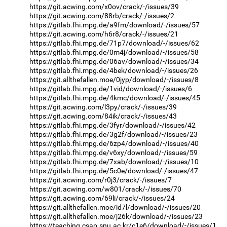
https://git.acwing.com/x0ov/crack/-/issues/39
https://git.acwing.com/88rb/crack/-/issues/2
https://gitlab.fhi.mpg.de/a9fm/download/-/issues/57
https://git.acwing.com/h6r8/crack/-/issues/21
https://gitlab.fhi.mpg.de/71p7/download/-/issues/62
https://gitlab.fhi.mpg.de/0m4j/download/-/issues/58
https://gitlab.fhi.mpg.de/06av/download/-/issues/34
https://gitlab.fhi.mpg.de/4bek/download/-/issues/26
https://git.allthefallen.moe/0jyp/download/-/issues/8
https://gitlab.fhi.mpg.de/1vid/download/-/issues/6
https://gitlab.fhi.mpg.de/4kmc/download/-/issues/45
https://git.acwing.com/l3py/crack/-/issues/39
https://git.acwing.com/84ik/crack/-/issues/43
https://gitlab.fhi.mpg.de/3fyr/download/-/issues/42
https://gitlab.fhi.mpg.de/3g2f/download/-/issues/23
https://gitlab.fhi.mpg.de/6zp4/download/-/issues/40
https://gitlab.fhi.mpg.de/v6xy/download/-/issues/59
https://gitlab.fhi.mpg.de/7xab/download/-/issues/10
https://gitlab.fhi.mpg.de/5c0e/download/-/issues/47
https://git.acwing.com/r0j3/crack/-/issues/7
https://git.acwing.com/w801/crack/-/issues/70
https://git.acwing.com/69li/crack/-/issues/24
https://git.allthefallen.moe/id7l/download/-/issues/20
https://git.allthefallen.moe/j26k/download/-/issues/23
https://teaching.csap.snu.ac.kr/c1e6/download/-/issues/1