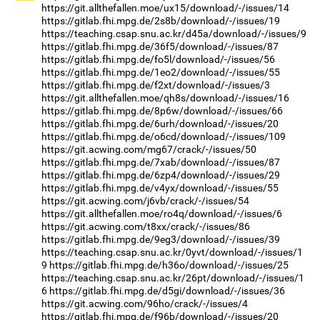
https://git.allthefallen.moe/ux15/download/-/issues/14
https://gitlab.fhi.mpg.de/2s8b/download/-/issues/19
https://teaching.csap.snu.ac.kr/d45a/download/-/issues/9
https://gitlab.fhi.mpg.de/36f5/download/-/issues/87
https://gitlab.fhi.mpg.de/fo5l/download/-/issues/56
https://gitlab.fhi.mpg.de/1eo2/download/-/issues/55
https://gitlab.fhi.mpg.de/f2xt/download/-/issues/3
https://git.allthefallen.moe/qh8s/download/-/issues/16
https://gitlab.fhi.mpg.de/8p6w/download/-/issues/66
https://gitlab.fhi.mpg.de/6urh/download/-/issues/20
https://gitlab.fhi.mpg.de/o6cd/download/-/issues/109
https://git.acwing.com/mg67/crack/-/issues/50
https://gitlab.fhi.mpg.de/7xab/download/-/issues/87
https://gitlab.fhi.mpg.de/6zp4/download/-/issues/29
https://gitlab.fhi.mpg.de/v4yx/download/-/issues/55
https://git.acwing.com/j6vb/crack/-/issues/54
https://git.allthefallen.moe/ro4q/download/-/issues/6
https://git.acwing.com/t8xx/crack/-/issues/86
https://gitlab.fhi.mpg.de/9eg3/download/-/issues/39
https://teaching.csap.snu.ac.kr/0yvt/download/-/issues/1
9
https://gitlab.fhi.mpg.de/h36o/download/-/issues/25
https://teaching.csap.snu.ac.kr/26pt/download/-/issues/1
6
https://gitlab.fhi.mpg.de/d5gi/download/-/issues/36
https://git.acwing.com/96ho/crack/-/issues/4
https://gitlab.fhi.mpg.de/f96b/download/-/issues/20