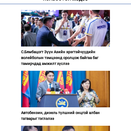
С.Бямбацогт Зүүн Азийн эрэгтэйчүүдийн
волейболын тэмцээнд оролцож байгаа баг
тамирчдад амжилт хүслээ
Автобензин, дизель түлшний онцгой албан
татварыг тэглэлээ