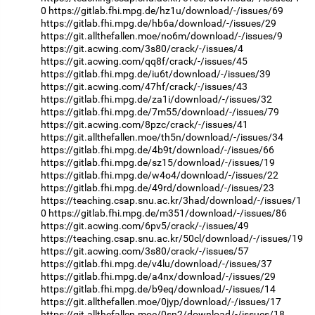
0
https://gitlab.fhi.mpg.de/hz1u/download/-/issues/69
https://gitlab.fhi.mpg.de/hb6a/download/-/issues/29
https://git.allthefallen.moe/no6m/download/-/issues/9
https://git.acwing.com/3s80/crack/-/issues/4
https://git.acwing.com/qq8f/crack/-/issues/45
https://gitlab.fhi.mpg.de/iu6t/download/-/issues/39
https://git.acwing.com/47hf/crack/-/issues/43
https://gitlab.fhi.mpg.de/za1i/download/-/issues/32
https://gitlab.fhi.mpg.de/7m55/download/-/issues/79
https://git.acwing.com/8pzc/crack/-/issues/41
https://git.allthefallen.moe/th5n/download/-/issues/34
https://gitlab.fhi.mpg.de/4b9t/download/-/issues/66
https://gitlab.fhi.mpg.de/sz15/download/-/issues/19
https://gitlab.fhi.mpg.de/w4o4/download/-/issues/22
https://gitlab.fhi.mpg.de/49rd/download/-/issues/23
https://teaching.csap.snu.ac.kr/3had/download/-/issues/1
0
https://gitlab.fhi.mpg.de/m351/download/-/issues/86
https://git.acwing.com/6pv5/crack/-/issues/49
https://teaching.csap.snu.ac.kr/50cl/download/-/issues/19
https://git.acwing.com/3s80/crack/-/issues/57
https://gitlab.fhi.mpg.de/v4lu/download/-/issues/37
https://gitlab.fhi.mpg.de/a4nx/download/-/issues/29
https://gitlab.fhi.mpg.de/b9eq/download/-/issues/14
https://git.allthefallen.moe/0jyp/download/-/issues/17
https://git.allthefallen.moe/0sn2/download/-/issues/18