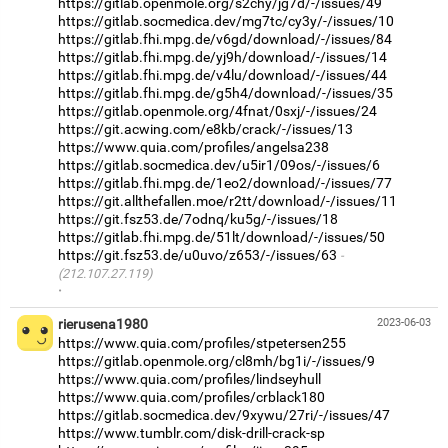
https://gitlab.openmole.org/s2chy/jg7d/-/issues/49
https://gitlab.socmedica.dev/mg7tc/cy3y/-/issues/10
https://gitlab.fhi.mpg.de/v6gd/download/-/issues/84
https://gitlab.fhi.mpg.de/yj9h/download/-/issues/14
https://gitlab.fhi.mpg.de/v4lu/download/-/issues/44
https://gitlab.fhi.mpg.de/g5h4/download/-/issues/35
https://gitlab.openmole.org/4fnat/0sxj/-/issues/24
https://git.acwing.com/e8kb/crack/-/issues/13
https://www.quia.com/profiles/angelsa238
https://gitlab.socmedica.dev/u5ir1/09os/-/issues/6
https://gitlab.fhi.mpg.de/1eo2/download/-/issues/77
https://git.allthefallen.moe/r2tt/download/-/issues/11
https://git.fsz53.de/7odnq/ku5g/-/issues/18
https://gitlab.fhi.mpg.de/51lt/download/-/issues/50
https://git.fsz53.de/u0uvo/z653/-/issues/63
(212.107.27.119)
·
rierusena1980
2023-06-03
https://www.quia.com/profiles/stpetersen255
https://gitlab.openmole.org/cl8mh/bg1i/-/issues/9
https://www.quia.com/profiles/lindseyhull
https://www.quia.com/profiles/crblack180
https://gitlab.socmedica.dev/9xywu/27ri/-/issues/47
https://www.tumblr.com/disk-drill-crack-sp