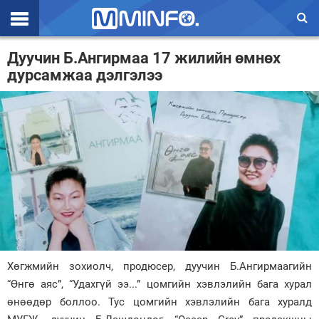
Эхлэл
Дуучин Б.Ангирмаа 17 жилийн өмнөх
дурсамжаа дэлгэлээ
Цаг агаар
Валют ханш
Улс төр
Эдийн засаг
Үзэл бодол
Спорт
Нийгэм
Хөгжмийн зохиолч, продюсер, дуучин Б.Ангирмаагийн
Дэлхий
“Өнгө аяс”, “Удахгүй ээ...” цомгийн хэвлэлийн бага хурал
өнөөдөр боллоо. Тус цомгийн хэвлэлийн бага хуралд
Энтертайнмэнт