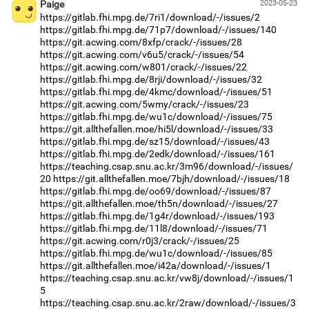
Paige
2023-05-23
https://gitlab.fhi.mpg.de/7ri1/download/-/issues/2
https://gitlab.fhi.mpg.de/71p7/download/-/issues/140
https://git.acwing.com/8xfp/crack/-/issues/28
https://git.acwing.com/v6u5/crack/-/issues/54
https://git.acwing.com/w801/crack/-/issues/22
https://gitlab.fhi.mpg.de/8rji/download/-/issues/32
https://gitlab.fhi.mpg.de/4kmc/download/-/issues/51
https://git.acwing.com/5wmy/crack/-/issues/23
https://gitlab.fhi.mpg.de/wu1c/download/-/issues/75
https://git.allthefallen.moe/hi5l/download/-/issues/33
https://gitlab.fhi.mpg.de/sz15/download/-/issues/43
https://gitlab.fhi.mpg.de/2edk/download/-/issues/161
https://teaching.csap.snu.ac.kr/3m96/download/-/issues/
20
https://git.allthefallen.moe/7bjh/download/-/issues/18
https://gitlab.fhi.mpg.de/oo69/download/-/issues/87
https://git.allthefallen.moe/th5n/download/-/issues/27
https://gitlab.fhi.mpg.de/1g4r/download/-/issues/193
https://gitlab.fhi.mpg.de/11l8/download/-/issues/71
https://git.acwing.com/r0j3/crack/-/issues/25
https://gitlab.fhi.mpg.de/wu1c/download/-/issues/85
https://git.allthefallen.moe/i42a/download/-/issues/1
https://teaching.csap.snu.ac.kr/vw8j/download/-/issues/1
5
https://teaching.csap.snu.ac.kr/2raw/download/-/issues/3