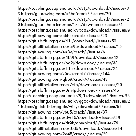
1
https://teaching.csap.snu.ac.kr/o9ty/download/-/issues/3
3
https://git.acwing.com/u6he/crack/-/issues/20
https://teaching.csap.snu.ac.kr/o9ty/download/-/issues/2
0
https://git.allthefallen.moe/1zxt/download/-/issues/4
https://teaching.csap.snu.ac.kr/5g82/download/-/issues/9
https://git.acwing.com/s6hx/crack/-/issues/29
https://gitlab.fhi.mpg.de/41jj/download/-/issues/50
https://git.allthefallen.moe/cr9c/download/-/issues/15
https://git.acwing.com/aa3v/crack/-/issues/6
https://gitlab.fhi.mpg.de/4b9t/download/-/issues/42
https://gitlab.fhi.mpg.de/od2j/download/-/issues/33
https://gitlab.fhi.mpg.de/11l8/download/-/issues/24
https://git.acwing.com/x0ov/crack/-/issues/144
https://git.acwing.com/qb59/crack/-/issues/49
https://git.allthefallen.moe/7xfh/download/-/issues/20
https://gitlab.fhi.mpg.de/0m4j/download/-/issues/45
https://teaching.csap.snu.ac.kr/9jl1/download/-/issues/35
https://teaching.csap.snu.ac.kr/qg5d/download/-/issues/2
1
https://gitlab.fhi.mpg.de/v6xy/download/-/issues/65
https://git.acwing.com/v6u5/crack/-/issues/37
https://gitlab.fhi.mpg.de/dw86/download/-/issues/39
https://gitlab.fhi.mpg.de/dr9b/download/-/issues/79
https://git.allthefallen.moe/t0db/download/-/issues/14
https://git.acwing.com/2o45/crack/-/issues/20