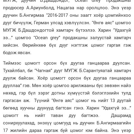
МУГЖ, дуучин Б.Дашдондог, “Ocean Grey” продакшны
продюсер А.Ариунболд, Нацагаа нар оролцлоо. Энэ үеэр
Зурхай
дуучин Б.Ангирмаа “2016-2017 оны заагт хоёр цомгийнхоо
дууг бичүүлж, Герман улсад хэвлүүлсэн. “Өнгө аяс” цомгоо
МУГЖ Б.Дашдондогтой хамтарч бүтээлээ. Харин “Удахгүй
ээ...” цомгоо “Ocean grey” продакшны залуустай хамтарч
хийсэн. Өөрийнхөө бүх дууг нэгтгэж цомог гаргая гэж
бодож явсан.
Тиймээс цомогт орсон бүх дуугаа ганцаараа дуулсан.
Тухайлбал, би “Чагная” дууг МУГЖ Б.Сарантуяатай хамтарч
дуулж байсан. Хоёр цомогт орсон бүх дуугаа ганцаараа
дууллаа” гэв. Мөн хоёр цомгоо арилжааны бус зөвхөн найз
нөхөд, гэр бүл зэрэг дотны хүмүүстэй бэлэглэхийн тулд
гаргасан аж. Түүний “Өнгө аяс” цомог нь нийт 13 дуутай
бөгөөд хуучны дуунууд багтсан гэнэ. Харин “Удахгүй ээ...”
цомогт нь нийт таван дуу багтжээ. Дашрамд
сонирхуулахад, энэхүү цомгууд нь дуучин Б.Ангирмаагийн
17 жилийн дараа гаргаж буй цомог юм байна. Энэ үеэр