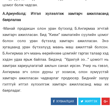
цомог болж чадсан.
А.Ариунболд:
Итгэл хүлээлгэж хамтарч ажилласанд
баярлалаа
-Манай продакшн олон уран бүтээлд Б.Ангирмаа эгчтэй
хамтарч ажилласан. Бид “Киви” хамлагийн сүүлийн цомог
болон соло уран бүтээлд хамтарч ажилласан. Энэ
хугацаанд уран бүтээлүүд маань маш ажилттай болсон.
Б.Ангирмаа эгч маань өөрийнхөө цомгийг гаргах талаар хэд
хэдэн удаа ярьж байлаа. Бидэнд “Удахгүй ээ...” цомогт нь
хамтрах хариуцлагатай ажлын санал ирсэн. Учир нь гэвэл,
Ангирмаа эгч олон дууны үг зохиож, олон хүмүүстэй
хамтарч ажилласан чадварлаг продюсер. Биднийг залуу
гэлтгүй итгэл хүлээлгэж хамтарч ажилласанд маш их
баярладаг.
ХУВААЛЦАХ
ЖИРГЭХ