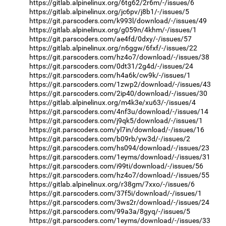
https://gitlab.alpinelinux.org/6tg62/2r6m/-/issues/6
https://gitlab.alpinelinux.org/jc6pv/j8b1/-/issues/5
https://git.parscoders.com/k993l/download/-/issues/49
https://gitlab.alpinelinux.org/g059n/4khm/-/issues/1
https://git.parscoders.com/ae4fd/0dxy/-/issues/57
https://gitlab.alpinelinux.org/n6ggw/6fxf/-/issues/22
https://git.parscoders.com/hz4o7/download/-/issues/38
https://git.parscoders.com/0dt31/2g4d/-/issues/24
https://git.parscoders.com/h4a6k/cw9k/-/issues/1
https://git.parscoders.com/1zwp2/download/-/issues/43
https://git.parscoders.com/2ip40/download/-/issues/30
https://gitlab.alpinelinux.org/m4k3e/xu63/-/issues/4
https://git.parscoders.com/4nf3u/download/-/issues/14
https://git.parscoders.com/j9qk5/download/-/issues/1
https://git.parscoders.com/yl7in/download/-/issues/16
https://git.parscoders.com/b09rb/yw3d/-/issues/2
https://git.parscoders.com/hs094/download/-/issues/23
https://git.parscoders.com/1eyms/download/-/issues/31
https://git.parscoders.com/i99ti/download/-/issues/56
https://git.parscoders.com/hz4o7/download/-/issues/55
https://gitlab.alpinelinux.org/r38gm/7xxo/-/issues/6
https://git.parscoders.com/37f5i/download/-/issues/1
https://git.parscoders.com/3ws2r/download/-/issues/24
https://git.parscoders.com/99a3a/8gyq/-/issues/5
https://git.parscoders.com/1eyms/download/-/issues/33