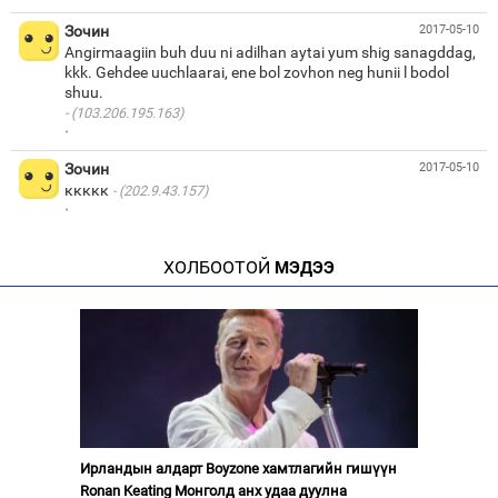
Зочин
2017-05-10
Angirmaagiin buh duu ni adilhan aytai yum shig sanagddag,
kkk. Gehdee uuchlaarai, ene bol zovhon neg hunii l bodol
(103.206.195.163)
·
Зочин
2017-05-10
ккккк
(202.9.43.157)
·
ХОЛБООТОЙ
МЭДЭЭ
Ирландын алдарт Boyzone хамтлагийн гишүүн
Ronan Keating Монголд анх удаа дуулна