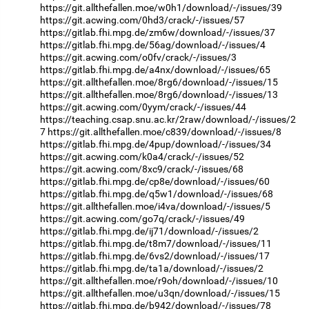
https://git.allthefallen.moe/w0h1/download/-/issues/39
https://git.acwing.com/0hd3/crack/-/issues/57
https://gitlab.fhi.mpg.de/zm6w/download/-/issues/37
https://gitlab.fhi.mpg.de/56ag/download/-/issues/4
https://git.acwing.com/o0fv/crack/-/issues/3
https://gitlab.fhi.mpg.de/a4nx/download/-/issues/65
https://git.allthefallen.moe/8rg6/download/-/issues/15
https://git.allthefallen.moe/8rg6/download/-/issues/13
https://git.acwing.com/0yym/crack/-/issues/44
https://teaching.csap.snu.ac.kr/2raw/download/-/issues/2
7
https://git.allthefallen.moe/c839/download/-/issues/8
https://gitlab.fhi.mpg.de/4pup/download/-/issues/34
https://git.acwing.com/k0a4/crack/-/issues/52
https://git.acwing.com/8xc9/crack/-/issues/68
https://gitlab.fhi.mpg.de/cp8e/download/-/issues/60
https://gitlab.fhi.mpg.de/q5w1/download/-/issues/68
https://git.allthefallen.moe/i4va/download/-/issues/5
https://git.acwing.com/go7q/crack/-/issues/49
https://gitlab.fhi.mpg.de/ij71/download/-/issues/2
https://gitlab.fhi.mpg.de/t8m7/download/-/issues/11
https://gitlab.fhi.mpg.de/6vs2/download/-/issues/17
https://gitlab.fhi.mpg.de/ta1a/download/-/issues/2
https://git.allthefallen.moe/r9oh/download/-/issues/10
https://git.allthefallen.moe/u3qn/download/-/issues/15
https://gitlab.fhi.mpg.de/b942/download/-/issues/78