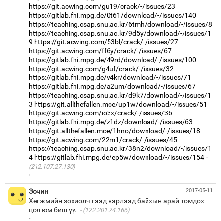
https://git.acwing.com/gu19/crack/-/issues/23
https://gitlab.fhi.mpg.de/0t61/download/-/issues/140
https://teaching.csap.snu.ac.kr/6tmh/download/-/issues/8
https://teaching.csap.snu.ac.kr/9d5y/download/-/issues/1
9
https://git.acwing.com/53bl/crack/-/issues/27
https://git.acwing.com/ff6y/crack/-/issues/67
https://gitlab.fhi.mpg.de/49rd/download/-/issues/100
https://git.acwing.com/g4uf/crack/-/issues/32
https://gitlab.fhi.mpg.de/v4kr/download/-/issues/71
https://gitlab.fhi.mpg.de/a2um/download/-/issues/67
https://teaching.csap.snu.ac.kr/d9k7/download/-/issues/1
3
https://git.allthefallen.moe/up1w/download/-/issues/51
https://git.acwing.com/io3x/crack/-/issues/36
https://gitlab.fhi.mpg.de/z1dz/download/-/issues/63
https://git.allthefallen.moe/1hno/download/-/issues/18
https://git.acwing.com/22m1/crack/-/issues/45
https://teaching.csap.snu.ac.kr/38n2/download/-/issues/1
4
https://gitlab.fhi.mpg.de/ep5w/download/-/issues/154
(212.107.27.130)
·
Зочин
2017-05-11
Хөгжмийн зохиолч гээд нэрлээд байхын арай томдох
цол юм биш үү.
(122.201.24.166)
·