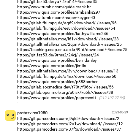
https://git.fsz53.de/yu7l4/oi14/-/issues/35
https://www.tumblr.com/guide-crack-hr
https://www.quia.com/profiles/ambanks297
https://www.tumblr.com/reaper-keygen-i0
https://gitlab.fhi.mpg.de/aq69/download/-/issues/96
https://gitlab.fhi.mpg.de/ee8r/download/-/issues/54
https://www.quia.com/profiles/kathywilliams246
https://git.allthefallen.moe/l61v/download/-/issues/28
https://git.allthefallen.moe/2qom/download/-/issues/25
https://teaching.csap.snu.ac.kr/i9fd/download/-/issues/25
https://git.fsz53.de/9rms2/24cj/-/issues/24
https://www.quia.com/profiles/belindariley
https://www.quia.com/profiles/jimills
https://git.allthefallen.moe/3vjv/download/-/issues/13
https://gitlab.fhi.mpg.de/a4nx/download/-/issues/60
https://www.quia.com/profiles/p388barber
https://gitlab.socmedica.dev/t70tj/f06o/-/issues/56
https://gitlab.openmole.org/u0isk/kc6h/-/issues/38
https://www.quia.com/profiles/paprescott
(212.107.27.86)
·
protazvires1980
2023-05-29
https://git.parscoders.com/j9qk5/download/-/issues/2
https://git.parscoders.com/l2u1w/download/-/issues/12
https://git.parscoders.com/37f5i/download/-/issues/37