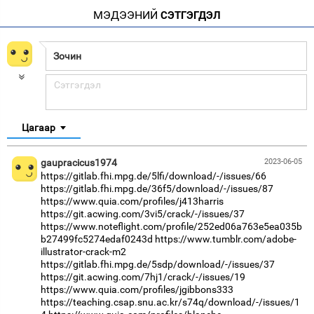
МЭДЭЭНИЙ
СЭТГЭГДЭЛ
Цагаар
gaupracicus1974
2023-06-05
https://gitlab.fhi.mpg.de/5lfi/download/-/issues/66
https://gitlab.fhi.mpg.de/36f5/download/-/issues/87
https://www.quia.com/profiles/j413harris
https://git.acwing.com/3vi5/crack/-/issues/37
https://www.noteflight.com/profile/252ed06a763e5ea035b
b27499fc5274edaf0243d
https://www.tumblr.com/adobe-
illustrator-crack-m2
https://gitlab.fhi.mpg.de/5sdp/download/-/issues/37
https://git.acwing.com/7hj1/crack/-/issues/19
https://www.quia.com/profiles/jgibbons333
https://teaching.csap.snu.ac.kr/s74q/download/-/issues/1