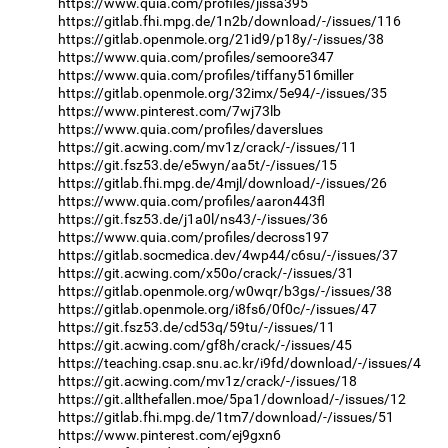
https://www.quia.com/profiles/jissa395
https://gitlab.fhi.mpg.de/1n2b/download/-/issues/116
https://gitlab.openmole.org/21id9/p18y/-/issues/38
https://www.quia.com/profiles/semoore347
https://www.quia.com/profiles/tiffany516miller
https://gitlab.openmole.org/32imx/5e94/-/issues/35
https://www.pinterest.com/7wj73lb
https://www.quia.com/profiles/daverslues
https://git.acwing.com/mv1z/crack/-/issues/11
https://git.fsz53.de/e5wyn/aa5t/-/issues/15
https://gitlab.fhi.mpg.de/4mjl/download/-/issues/26
https://www.quia.com/profiles/aaron443fl
https://git.fsz53.de/j1a0l/ns43/-/issues/36
https://www.quia.com/profiles/decross197
https://gitlab.socmedica.dev/4wp44/c6su/-/issues/37
https://git.acwing.com/x50o/crack/-/issues/31
https://gitlab.openmole.org/w0wqr/b3gs/-/issues/38
https://gitlab.openmole.org/i8fs6/0f0c/-/issues/47
https://git.fsz53.de/cd53q/59tu/-/issues/11
https://git.acwing.com/gf8h/crack/-/issues/45
https://teaching.csap.snu.ac.kr/i9fd/download/-/issues/4
https://git.acwing.com/mv1z/crack/-/issues/18
https://git.allthefallen.moe/5pa1/download/-/issues/12
https://gitlab.fhi.mpg.de/1tm7/download/-/issues/51
https://www.pinterest.com/ej9gxn6