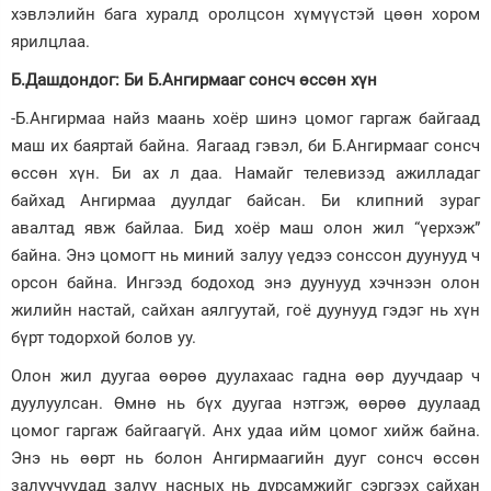
хэвлэлийн бага хуралд оролцсон хүмүүстэй цөөн хором
ярилцлаа.
Б.Дашдондог: Би Б.Ангирмааг сонсч өссөн хүн
-Б.Ангирмаа найз маань хоёр шинэ цомог гаргаж байгаад
маш их баяртай байна. Яагаад гэвэл, би Б.Ангирмааг сонсч
өссөн хүн. Би ах л даа. Намайг телевизэд ажилладаг
байхад Ангирмаа дуулдаг байсан. Би клипний зураг
авалтад явж байлаа. Бид хоёр маш олон жил “үерхэж”
байна. Энэ цомогт нь миний залуу үедээ сонссон дуунууд ч
орсон байна. Ингээд бодоход энэ дуунууд хэчнээн олон
жилийн настай, сайхан аялгуутай, гоё дуунууд гэдэг нь хүн
бүрт тодорхой болов уу.
Олон жил дуугаа өөрөө дуулахаас гадна өөр дуучдаар ч
дуулуулсан. Өмнө нь бүх дуугаа нэтгэж, өөрөө дуулаад
цомог гаргаж байгаагүй. Анх удаа ийм цомог хийж байна.
Энэ нь өөрт нь болон Ангирмаагийн дууг сонсч өссөн
залуучуудад залуу насных нь дурсамжийг сэргээх сайхан