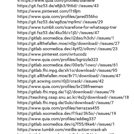
4
https://www.quia.com/profiles/blanehe
https://git.fsz53.de/e8jb3/9t6d/-/issues/43
https://www.pinterest.com/l1tlljm
https://www.quia.com/profiles/jared556ho
https://git.fsz53.de/eg8ze/mp9m/-/issues/29
https://www.tumblr.com/icarefone-for-whatsapp-trer
https://git.fsz53.de/4ku56/c1j0/-/issues/47
https://gitlab.socmedica.dev/i2dso/h3ch/-/issues/1
https://git.allthefallen.moe/n0jy/download/-/issues/27
https://gitlab.socmedica.dev/4ytf2/o9cm/-/issues/23
https://www.pinterest.com/ivrtucodz
https://www.quia.com/profiles/bgrizzle323
https://gitlab.socmedica.dev/00srb/1owc/-/issues/61
https://gitlab.fhi.mpg.de/xh1o/download/-/issues/95
https://git.allthefallen.moe/8r71/download/-/issues/47
https://git.acwing.com/r0j3/crack/-/issues/42
https://www.quia.com/profiles/br258freeman
https://gitlab.fhi.mpg.de/1ij2/download/-/issues/79
https://teaching.csap.snu.ac.kr/4s2j/download/-/issues/18
https://gitlab.fhi.mpg.de/0ulo/download/-/issues/7
https://www.quia.com/profiles/terrazas455
https://gitlab.socmedica.dev/f1kai/3h5o/-/issues/19
https://www.quia.com/profiles/eddieg337
https://gitlab.socmedica.dev/q7f55/8ke4/-/issues/1
https://www.tumblr.com/mirillis-action-crack-ah