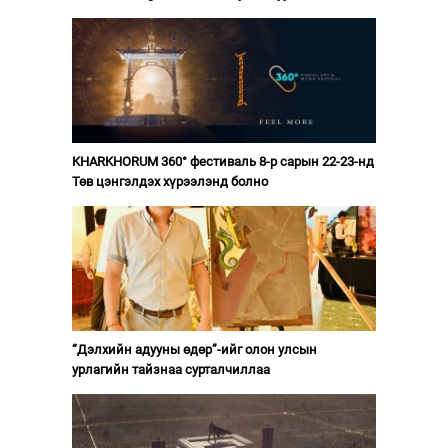
KHARKHORUM 360° фестиваль 8-р сарын 22-23-нд
Төв цэнгэлдэх хүрээлэнд болно
“Дэлхийн адууны өдөр”-ийг олон улсын
урлагийн тайзнаа сурталчиллаа