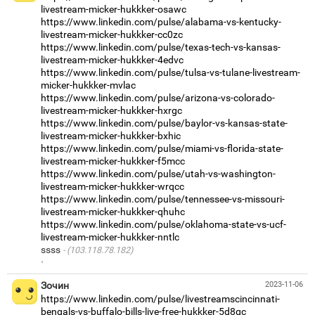
livestream-micker-hukkker-osawc
https://www.linkedin.com/pulse/alabama-vs-kentucky-
livestream-micker-hukkker-cc0zc
https://www.linkedin.com/pulse/texas-tech-vs-kansas-
livestream-micker-hukkker-4edvc
https://www.linkedin.com/pulse/tulsa-vs-tulane-livestream-
micker-hukkker-mvlac
https://www.linkedin.com/pulse/arizona-vs-colorado-
livestream-micker-hukkker-hxrgc
https://www.linkedin.com/pulse/baylor-vs-kansas-state-
livestream-micker-hukkker-bxhic
https://www.linkedin.com/pulse/miami-vs-florida-state-
livestream-micker-hukkker-f5mcc
https://www.linkedin.com/pulse/utah-vs-washington-
livestream-micker-hukkker-wrqcc
https://www.linkedin.com/pulse/tennessee-vs-missouri-
livestream-micker-hukkker-qhuhc
https://www.linkedin.com/pulse/oklahoma-state-vs-ucf-
livestream-micker-hukkker-nntlc
ssss
(103.118.78.182)
·
Зочин
2023-11-06
https://www.linkedin.com/pulse/livestreamscincinnati-
bengals-vs-buffalo-bills-live-free-hukkker-5d8qc