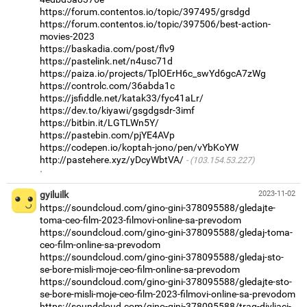
https://forum.contentos.io/topic/397495/grsdgd
https://forum.contentos.io/topic/397506/best-action-
movies-2023
https://baskadia.com/post/flv9
https://pastelink.net/n4usc71d
https://paiza.io/projects/TplOErH6c_swYd6gcA7zWg
https://controlc.com/36abda1c
https://jsfiddle.net/katak33/fyc41aLr/
https://dev.to/kiyawi/gsgdgsdr-3imf
https://bitbin.it/LGTLWn5Y/
https://pastebin.com/pjYE4AVp
https://codepen.io/koptah-jono/pen/vYbKoYW
http://pastehere.xyz/yDcyWbtVA/
(103.154.53.227)
·
gyiluilk
2023-11-02
https://soundcloud.com/gino-gini-378095588/gledajte-
toma-ceo-film-2023-filmovi-online-sa-prevodom
https://soundcloud.com/gino-gini-378095588/gledaj-toma-
ceo-film-online-sa-prevodom
https://soundcloud.com/gino-gini-378095588/gledaj-sto-
se-bore-misli-moje-ceo-film-online-sa-prevodom
https://soundcloud.com/gino-gini-378095588/gledajte-sto-
se-bore-misli-moje-ceo-film-2023-filmovi-online-sa-prevodom
https://soundcloud.com/gino-gini-378095588/trag-divljaci-