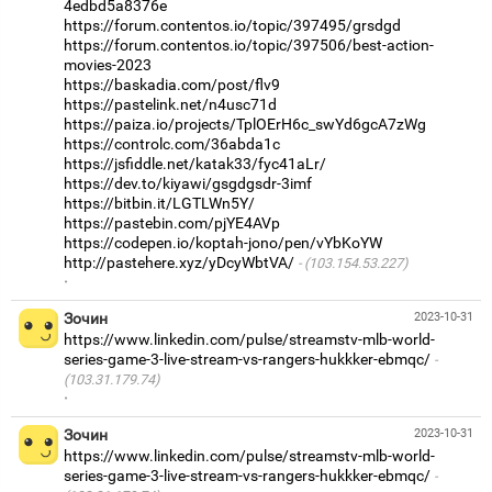
4edbd5a8376e
https://forum.contentos.io/topic/397495/grsdgd
https://forum.contentos.io/topic/397506/best-action-
movies-2023
https://baskadia.com/post/flv9
https://pastelink.net/n4usc71d
https://paiza.io/projects/TplOErH6c_swYd6gcA7zWg
https://controlc.com/36abda1c
https://jsfiddle.net/katak33/fyc41aLr/
https://dev.to/kiyawi/gsgdgsdr-3imf
https://bitbin.it/LGTLWn5Y/
https://pastebin.com/pjYE4AVp
https://codepen.io/koptah-jono/pen/vYbKoYW
http://pastehere.xyz/yDcyWbtVA/
(103.154.53.227)
·
Зочин
2023-10-31
https://www.linkedin.com/pulse/streamstv-mlb-world-
series-game-3-live-stream-vs-rangers-hukkker-ebmqc/
(103.31.179.74)
·
Зочин
2023-10-31
https://www.linkedin.com/pulse/streamstv-mlb-world-
series-game-3-live-stream-vs-rangers-hukkker-ebmqc/