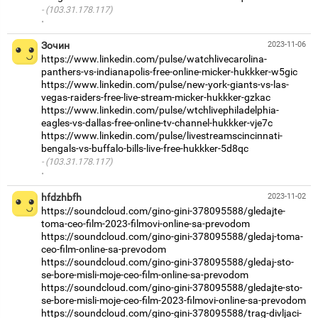
(103.31.178.117)
·
Зочин
2023-11-06
https://www.linkedin.com/pulse/watchlivecarolina-
panthers-vs-indianapolis-free-online-micker-hukkker-w5gic
https://www.linkedin.com/pulse/new-york-giants-vs-las-
vegas-raiders-free-live-stream-micker-hukkker-gzkac
https://www.linkedin.com/pulse/wtchlivephiladelphia-
eagles-vs-dallas-free-online-tv-channel-hukkker-vje7c
https://www.linkedin.com/pulse/livestreamscincinnati-
bengals-vs-buffalo-bills-live-free-hukkker-5d8qc
(103.31.178.117)
·
hfdzhbfh
2023-11-02
https://soundcloud.com/gino-gini-378095588/gledajte-
toma-ceo-film-2023-filmovi-online-sa-prevodom
https://soundcloud.com/gino-gini-378095588/gledaj-toma-
ceo-film-online-sa-prevodom
https://soundcloud.com/gino-gini-378095588/gledaj-sto-
se-bore-misli-moje-ceo-film-online-sa-prevodom
https://soundcloud.com/gino-gini-378095588/gledajte-sto-
se-bore-misli-moje-ceo-film-2023-filmovi-online-sa-prevodom
https://soundcloud.com/gino-gini-378095588/trag-divljaci-