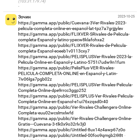
(103.31.179.74)
·
Зочин
2023-10-25
https://gamma.app/public/Cuevana-3Ver-Rivales-2023-
pelicula-completa-online-en-espanol-lat-tpz7a7grjjjylev
https://gamma.app/public/FLIXVER-SRivales-de-Pelicula-
completa-Espanol-y-latino-ypecw8klafohxa2
https://gamma.app/public/FLIXVER-Rivales-de-Pelicula-
completa-Espanol-eoeeb1v0113cxy7
https://gamma.app/public/PELISPLUSVer-Rivales-2023-la-
Pelicula-Online-en-Espanol-y-Latino-5751i7udw9n1fum
https://gamma.app/public/PelisPlus-VER-Rivales-
PELICULA-COMPLETA-ONLINE-en-Espanol-y-Latin-
7iv06lga7pgb02z
https://gamma.app/public/PELISPLUSVer-Rivales-Pelicula-
Completa-Online-dpe9rrcc3ggp252
https://gamma.app/public/PELISPLUS-Ver-Rivales-Pelicula-
Completa-Online-en-Espanol-e1ui76xzqsd0r40
https://gamma.app/public/Ver-Rivales-Challengers-Online-
Completa-euu02wcslmxlwfd
https://gamma.app/public/Ver-Rivales-Challengers-Online-
Gratis---Cuevana-3-tlk0x9o32rlv3j0
https://gamma.app/public/Untitled-8ux14z4awp67z0o
https://gamma.app/public/Untitled-00foo9qmgb2i98t