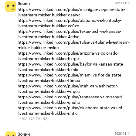
Зочин
2023-11-11
https://www.linkedin.com/pulse/michigan-vs-penn-state-
livestream-micker-hukkker-osawc
https://www.linkedin.com/pulse/alabama-vs-kentucky-
livestream-micker-hukkker-cc0zc
https://www.linkedin.com/pulse/texas-tech-vs-kansas-
livestream-micker-hukkker-4edvc
https://www.linkedin.com/pulse/tulsa-vs-tulane-livestream-
micker-hukkker-mvlac
https://www.linkedin.com/pulse/arizona-vs-colorado-
livestream-micker-hukkker-hxrgc
https://www.linkedin.com/pulse/baylor-vs-kansas-state-
livestream-micker-hukkker-bxhic
https://www.linkedin.com/pulse/miami-vs-florida-state-
livestream-micker-hukkker-f5mcc
https://www.linkedin.com/pulse/utah-vs-washington-
livestream-micker-hukkker-wrqcc
https://www.linkedin.com/pulse/tennessee-vs-missouri-
livestream-micker-hukkker-qhuhc
https://www.linkedin.com/pulse/oklahoma-state-vs-ucf-
livestream-micker-hukkker-nntlc
(103.118.78.182)
·
Зочин
2023-11-11