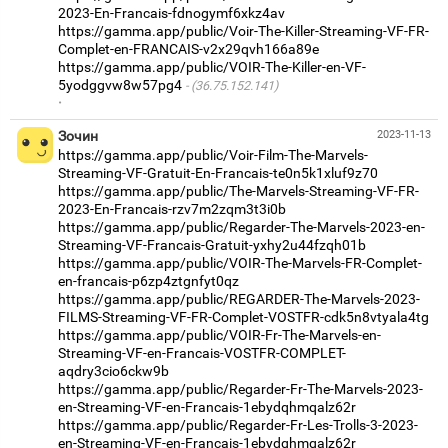
2023-En-Francais-fdnogymf6xkz4av
https://gamma.app/public/Voir-The-Killer-Streaming-VF-FR-
Complet-en-FRANCAIS-v2x29qvh166a89e
https://gamma.app/public/VOIR-The-Killer-en-VF-
5yodggvw8w57pg4
(36.75.152.141)
·
Зочин
2023-11-13
https://gamma.app/public/Voir-Film-The-Marvels-
Streaming-VF-Gratuit-En-Francais-te0n5k1xluf9z70
https://gamma.app/public/The-Marvels-Streaming-VF-FR-
2023-En-Francais-rzv7m2zqm3t3i0b
https://gamma.app/public/Regarder-The-Marvels-2023-en-
Streaming-VF-Francais-Gratuit-yxhy2u44fzqh01b
https://gamma.app/public/VOIR-The-Marvels-FR-Complet-
en-francais-p6zp4ztgnfyt0qz
https://gamma.app/public/REGARDER-The-Marvels-2023-
FILMS-Streaming-VF-FR-Complet-VOSTFR-cdk5n8vtyala4tg
https://gamma.app/public/VOIR-Fr-The-Marvels-en-
Streaming-VF-en-Francais-VOSTFR-COMPLET-
aqdry3cio6ckw9b
https://gamma.app/public/Regarder-Fr-The-Marvels-2023-
en-Streaming-VF-en-Francais-1ebydqhmqalz62r
https://gamma.app/public/Regarder-Fr-Les-Trolls-3-2023-
en-Streaming-VF-en-Francais-1ebydqhmqalz62r