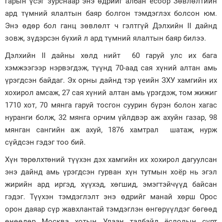
гарын үсэг зурснаар энэ өдрийг албан ёсоор Зөвлөлтийн
ард түмний ялалтын баяр болгон тэмдэглэх болсон юм.
Зурхай
Энэ өдөр бол ганц зөвлөлт ч гэлтгүй Дэлхийн II дайнд
зовж, зүдэрсэн бүхий л ард түмний ялалтын баяр билээ.
Дэлхийн II дайны хөлд нийт 60 гаруй улс их бага
хэмжээгээр нэрвэгдэж, түүнд 70-аад сая хүний алтан амь
үрэгдсэн байдаг. Эх орны дайнд тэр үеийн ЗХУ хамгийн их
хохирол амсаж, 27 сая хүний алтан амь үрэгдэж, том жижиг
1710 хот, 70 мянга гаруй тосгон суурин бүрэн болон хагас
нуранги болж, 32 мянга орчим үйлдвэр аж ахуйн газар, 98
мянган сангийн аж ахуй, 1876 хамтрал шатаж, нурж
сүйдсэн гэдэг тоо бий.
Хүн төрөлхтөний түүхэн дэх хамгийн их хохирол дагуулсан
энэ дайнд амь үрэгдсэн гурван хүн тутмын хоёр нь эгэл
жирийн ард иргэд, хүүхэд, хөгшид, эмэгтэйчүүд байсан
гэдэг. Түүхэн тэмдэглэлт энэ өдрийг манай хөрш Орос
орон даяар сүр жавхлантай тэмдэглэн өнгөрүүлдэг бөгөөд
өнөөдөр Москва хотын Улаан талбайд ёслолын сүрт