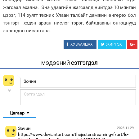
жагсаал эхэлнэ. Энэ удаагийн жагсаалд нийтдээ 10 мянган
цэрэг, 114 хуягт техник Улаан талбайг дамжин өнгөрөх бол
тэнгэрт хэдэн арван нислэг тэрэг, байлдааны онгоцнууд
зөрөлдөн нисэх гэнэ.
ХУВААЛЦАХ
ЖИРГЭХ
МЭДЭЭНИЙ
СЭТГЭГДЭЛ
Цагаар
Зочин
2023-11-29
https://www.deviantart.com/thejesterstreamingvf/art/le-