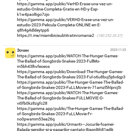
https://gamma.app/public/VerHD-Erase-una-vez-un-
estudio-Online-Completa-Gratis-en-HD-y-Esp-
k1w4paol6go7zjo
https://gamma.app/public/VERHD-Erase-una-vez-un-
estudio-2023-Pelicula-Completa-ONLINE-en-E-
q8h4g4dldeytpp6
https://t.me/miamibicisubtitratinromania2
(180.252.20.37)
·
Зочин
2023-11-23
https://gamma.app/public/WATCH-The-Hunger-Games-
The-Ballad-of-Songbirds-Snakes-2023-FullMo-
m5bh43lhvfeoeos
https://gamma.app/public/Download-The-Hunger-Games-
The-Ballad-of-Songbirds-Snakes-2023-Ful-o6u8buj5jdvdqp3
https://gamma.app/public/The-Hunger-Games-The-Ballad-
of-Songbirds-Snakes-2023-FuLLMovie-in-71amzl5hlprcj5i
https://gamma.app/public/WATCH-The-Hunger-Games-
The-Ballad-of-Songbirds-Snakes-FULLMOVIE-O-
vi0fb0kz8zgfc28
https://gamma.app/public/The-Hunger-Games-The-Ballad-
of-Songbirds-Snakes-2023-FuLLMovie-Fr-
no0pwsmm53ea26q
https://gamma.app/public/Urmariti---Jocurile-foamei-
Balada-serpilor-si-a-pasarilor-cantato-8jsgnl6h81edljj