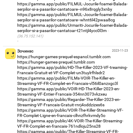
https://gamma.app/public/FILMUL-Jocurile-foamei-Balada-
serpilor-si-a-pasarilor-cantatoare--n96x8rqgly3xnby
https://gamma.app/public/FILMUL-Jocurile-foamei-Balada-
serpilor-si-a-pasarilor-cantatoare--whnt6l42pwaa8cg
https://gamma.app/public/Urmariti-Jocurile-foamei-Balada-
serpilor-si-a-pasarilor-cantatoar-t21ntjl4ycc0l3m
(36.75.152.141)
·
Зочинsc
2023-11-23
https://hunger-games-prequel-espanol.tumblr.com
https://hunger-games-prequel.tumblr.com
https://gamma.app/public/HD-The-Killer-2023-VF-treaming-
Francais-Gratuit-et-VF-Complet-un3tuylrfhlsdr2
https://gamma.app/public/FILMs-VOIR-The-Killer-en-
Streaming-VF-FR-Complet-en-Francais-vl56il0anzxgc3l
https://gamma.app/public/VOIR-HD-The-Killer-2023-en-
Streaming-VF-Entier-Francais-354nn3073vkzxeu
https://gamma.app/public/Regarder-The-Killer-2023-en-
Streaming-VF-Francais-Gratuit-rnrj4oddzizes6s
https://gamma.app/public/VOIR-The-Killer-Streaming-VF-
FR-Complet-Ligne-en-francais-clhnzfhrkvmdy5o
https://gamma.app/public/4K-VOIR-The-Killer-Streaming-
VF-FR-Complet-en-francais-761ndloju25ns28
https://gamma.app/public/The-Killer-Streaming-VF-FR-