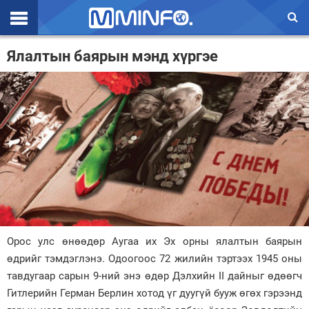
Эхлэл
Ялалтын баярын мэнд хүргэе
Цаг агаар
Валют ханш
Улс төр
Эдийн засаг
Үзэл бодол
Спорт
Орос улс өнөөдөр Аугаа их Эх орны ялалтын баярын
Нийгэм
өдрийг тэмдэглэнэ. Одоогоос 72 жилийн тэртээх 1945 оны
Дэлхий
тавдугаар сарын 9-ний энэ өдөр Дэлхийн II дайныг өдөөгч
Гитлерийн Герман Берлин хотод үг дуугүй бууж өгөх гэрээнд
Энтертайнмэнт