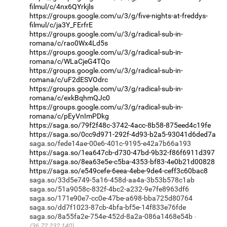
filmul/c/4nx6QYrkjls
https://groups.google.com/u/3/g/five-nights-at-freddys-
filmul/c/ja3Y_FErfrE
https://groups.google.com/u/3/g/radical-sub-in-
romana/c/rao0Wx4Ld5s
https://groups.google.com/u/3/g/radical-sub-in-
romana/c/WLaCjeG4TQo
https://groups.google.com/u/3/g/radical-sub-in-
romana/c/uF2dESVOdrc
https://groups.google.com/u/3/g/radical-sub-in-
romana/c/exkBqhmQJc0
https://groups.google.com/u/3/g/radical-sub-in-
romana/c/pEyVnImPDkg
https://saga.so/79f2f48c-3742-4acc-8b58-875eed4c19fe
https://saga.so/0cc9d971-292f-4d93-b2a5-93041d6ded7a
https://saga.so/1ea647cb-d730-47bd-9b32-f86f6911d397
https://saga.so/8ea63e5e-c5ba-4353-bf83-4e0b21d00828
https://saga.so/e549cefe-6eea-4ebe-9de4-ceff3c60bac8
saga.so/33d5e749-5a16-458d-aa4a-3b53b578c1ab
saga.so/51a9058c-832f-4bc2-a232-9e7fe8963df6
saga.so/171e90e7-cc0e-47be-a698-bba725d80764
saga.so/dd7f1023-87cb-4bfa-bf5e-14f833e76fde
saga.so/8a55fa2e-754e-452d-8a2a-086a1468e54b
(36.72.232.140)