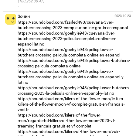
(180.252.30.47)
·
Зочин
2023-10-23
https://soundcloud.com/fzsifed490/cuevana-3ver-
butchers-crossing-2023-completa-online-gratis-en-espanol
https://soundcloud.com/goehyle943/cuevana-3ver-
butchers-crossing-2023-pelicula-completa-online-en-
espanol-latino
https://soundcloud.com/goehyle943/pelisplus-ver-
butchers-crossing-pelicula-completa-online-en-espanol
https://soundcloud.com/goehyle943/pelisplusver-butchers-
crossing-pelicula-completa-online
https://soundcloud.com/goehyle943/pelisplus-ver-
butchers-crossing-pelicula-completa-online-en-espanol-y-
latino
https://soundcloud.com/goehyle943/pelisplusver-butchers-
crossing-2023-la-pelicula-online-en-espanol-y-latino
https://soundcloud.com/kilers-of-the-flower-mon/le-film-
killers-of-the-flower-moon-vf-complet-gratuit-en-francais-
vostfr
https://soundcloud.com/kilers-of-the-flower-
mon/regarderhd-killers-of-the-flower-moon-2023-vf-
treaming-francais-gratuit-et-vf-complet
https://soundcloud.com/kilers-of-the-flower-mon/voir-