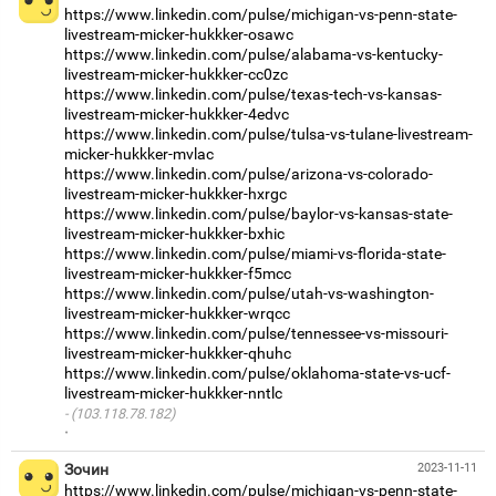
https://www.linkedin.com/pulse/michigan-vs-penn-state-
livestream-micker-hukkker-osawc
https://www.linkedin.com/pulse/alabama-vs-kentucky-
livestream-micker-hukkker-cc0zc
https://www.linkedin.com/pulse/texas-tech-vs-kansas-
livestream-micker-hukkker-4edvc
https://www.linkedin.com/pulse/tulsa-vs-tulane-livestream-
micker-hukkker-mvlac
https://www.linkedin.com/pulse/arizona-vs-colorado-
livestream-micker-hukkker-hxrgc
https://www.linkedin.com/pulse/baylor-vs-kansas-state-
livestream-micker-hukkker-bxhic
https://www.linkedin.com/pulse/miami-vs-florida-state-
livestream-micker-hukkker-f5mcc
https://www.linkedin.com/pulse/utah-vs-washington-
livestream-micker-hukkker-wrqcc
https://www.linkedin.com/pulse/tennessee-vs-missouri-
livestream-micker-hukkker-qhuhc
https://www.linkedin.com/pulse/oklahoma-state-vs-ucf-
livestream-micker-hukkker-nntlc
(103.118.78.182)
·
Зочин
2023-11-11
https://www.linkedin.com/pulse/michigan-vs-penn-state-