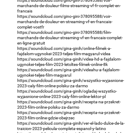
https://soundcloud.com/gino-gini-378095588/voir-
marchands-de-douleur-films-streaming-vf-fr-complet-en-
francais
https://soundcloud.com/gino-gini-378095588/voir-
marchands-de-douleur-en-streaming-vf-en-francais-
complet-vostfr
https://soundcloud.com/gino-gini-378095588/film-
marchands-de-douleur-streaming-vf-en-francais-complet-
en-ligne-gratuit
https://soundcloud.com/gina-ginih/online-filmek-a-
fajdalom-ugynokei-2023-teljes-film-magyarul-videa
https://soundcloud.com/gina-ginih/videa-hd-a-fajdalom-
ugynokei-teljes-film-2023-letoltes-filmek-online-8k
https://soundcloud.com/gina-ginih/videahu-a-fajdalom-
ugynokei-teljes-film-magyarul
https://soundcloud.com/gina-ginih/wszystko-wyjasnione-
2023-caly-film-online-polsku-za-darmo
https://soundcloud.com/gina-ginih/ogladaj-wszystko-
wyjasnione-online-2023-caly-film-online-lektor-pl
https://soundcloud.com/gina-ginih/recepta-na-przekret-
2023-film-online-polsku-za-darmo
https://soundcloud.com/gina-ginih/recepta-na-przekret-
2023-film-online-gdzie-obejrzec
https://soundcloud.com/gina-ginih/ver-el-lado-dulce-de-la-
traicion-2023-pelicula-completa-espanol-y-latino