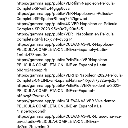
https://gamma.app/public/VER-film-Napoleon-Pelicula-
Completa-SP-eil1z44gigp8cva
https://gamma.app/public/VER-Napoleon-en-Pelicula-
Completa-SP-Spains-9hnxq7k57ignwod
https://gamma.app/public/4K-VER-Napoleon-en-Pelicula-
Completa-SP-2023-95xc0o7yl90u5k5
https://gamma.app/public/VER---Napoleon-en-Pelicula-
Completa-SP-b1cxjd74vdvpg14
https://gamma.app/public/CUEVANA3-VER-Napoleon-
PELICULA-COMPLETA-ONLINE-en-Espanol-y-Latin-
1n6ptzl78nsru0v
https://gamma.app/public/PelisPlus-VERNapoleon-
PELICULA-COMPLETA-ONLINE-en-Espanol-y-Latin-
b0dro24sosqpirb
https://gamma.app/public/VERHD-Napoleon-2023-Pelicula-
Completa-ONLINE-en-Espanol-latino-4K-ju0r7ys2uwjc2p4
https://gamma.app/public/PelisPlusVERVive-dentro-2023-
PELICULA-COMPLETA-ONLINE-en-Espanol--
pf6bvq8f7wexdx8
https://gamma.app/public/CUEVANA3-VER-Vive-dentro-
PELICULA-COMPLETA-ONLINE-en-Espanol-y-La-
41nbe4oyio5ridh
https://gamma.app/public/CUEVANA3-VER-Erase-una-vez-
un-estudio-PELICULA-COMPLETA-ONLINE-en-
dy7cqt7bbzmlng0