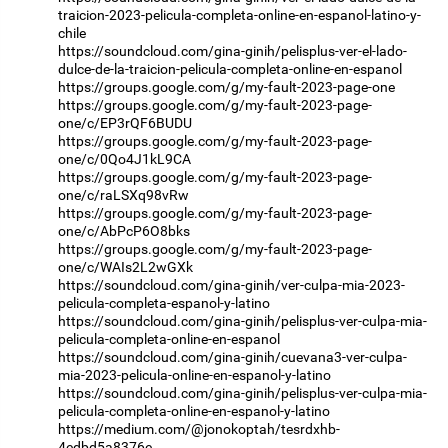
traicion-2023-pelicula-completa-online-en-espanol-latino-y-
chile
https://soundcloud.com/gina-ginih/pelisplus-ver-el-lado-
dulce-de-la-traicion-pelicula-completa-online-en-espanol
https://groups.google.com/g/my-fault-2023-page-one
https://groups.google.com/g/my-fault-2023-page-
one/c/EP3rQF6BUDU
https://groups.google.com/g/my-fault-2023-page-
one/c/0Qo4J1kL9CA
https://groups.google.com/g/my-fault-2023-page-
one/c/raLSXq98vRw
https://groups.google.com/g/my-fault-2023-page-
one/c/AbPcP6O8bks
https://groups.google.com/g/my-fault-2023-page-
one/c/WAIs2L2wGXk
https://soundcloud.com/gina-ginih/ver-culpa-mia-2023-
pelicula-completa-espanol-y-latino
https://soundcloud.com/gina-ginih/pelisplus-ver-culpa-mia-
pelicula-completa-online-en-espanol
https://soundcloud.com/gina-ginih/cuevana3-ver-culpa-
mia-2023-pelicula-online-en-espanol-y-latino
https://soundcloud.com/gina-ginih/pelisplus-ver-culpa-mia-
pelicula-completa-online-en-espanol-y-latino
https://medium.com/@jonokoptah/tesrdxhb-
4edbd5a8376e