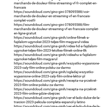
marchands-de-douleur-films-streaming-vf-fr-complet-en-
francais
https://soundcloud.com/gino-gini-378095588/voir-
marchands-de-douleur-en-streaming-vf-en-francais-
complet-vostfr
https://soundcloud.com/gino-gini-378095588/film-
marchands-de-douleur-streaming-vf-en-francais-complet-
en-ligne-gratuit
https://soundcloud.com/gina-ginih/online-filmek-a-
fajdalom-ugynokei-2023-teljes-film-magyarul-videa
https://soundcloud.com/gina-ginih/videa-hd-a-fajdalom-
ugynokei-teljes-film-2023-letoltes-filmek-online-8k
https://soundcloud.com/gina-ginih/videahu-a-fajdalom-
ugynokei-teljes-film-magyarul
https://soundcloud.com/gina-ginih/wszystko-wyjasnione-
2023-caly-film-online-polsku-za-darmo
https://soundcloud.com/gina-ginih/ogladaj-wszystko-
wyjasnione-online-2023-caly-film-online-lektor-pl
https://soundcloud.com/gina-ginih/recepta-na-przekret-
2023-film-online-polsku-za-darmo
https://soundcloud.com/gina-ginih/recepta-na-przekret-
2023-film-online-gdzie-obejrzec
https://soundcloud.com/gina-ginih/ver-el-lado-dulce-de-la-
traicion-2023-pelicula-completa-espanol-y-latino
https://soundcloud.com/gina-ginih/ver-el-lado-dulce-de-la-