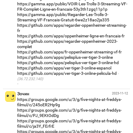
https://gamma.app/public/VOIR-Les-Trolls-3-Streaming-VF-
FR-Complet-Ligne-en-francais-53y3th1zgq11p1p
https://gamma.app/public/Regarder-Les-Trolls-3-
Streaming-VF-Francais-Gratuit-6we2z18ao2js335
https://github.com/apps/regarder-oppenheimer-streaming-
fr
https://github.com/apps/oppenheimer-ligne-en-francais-fr
https://github.com/apps/regarder-oppenheimer-2023-
complet
https://github.com/apps/fr-oppenheimer-streaming-vf-fr
https://github.com/apps/pelisplus-ver-tiger-3-online
https://github.com/apps/pelisplus-ver-tiger-3-online-hd
https://github.com/apps/ver-tiger-3-online-espanol
https://github.com/apps/ver-tiger-3-online-pelicula-hd
(36.72.232.140)
·
Зочин
2023-11-12
https://groups.google.com/u/3/g/five-nights-at-freddys-
filmul/c/245oER2Hp9g
https://groups.google.com/u/3/g/five-nights-at-freddys-
filmul/c/PJ_9EKtOdDg
https://groups.google.com/u/3/g/five-nights-at-freddys-
filmul/c/ja3Y_FErfrE
https://groups.google.com/u/3/g/five-nights-at-freddys-