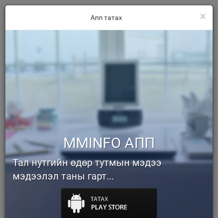
×
Апп татах
MMINFO АПП
Тал нутгийн өдөр тутмын мэдээ
мэдээлэл таны гарт...