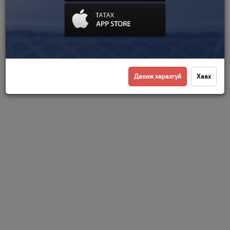
Дахиж харахгүй
Хаах