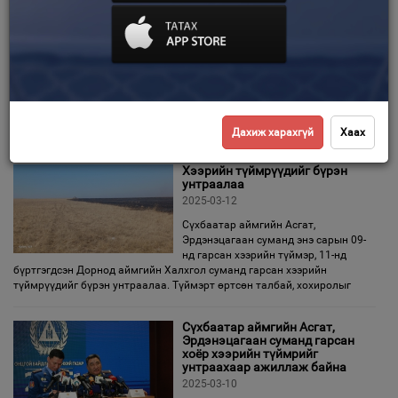
Хоолны төлбөрөө төлөөгүй
цонхоор зугтсан залууг
шалгаж байна
Зурхай
2025-03-12
Цахим орчинд “Үйлчилгээний
газарт хоолны мөнгөө ч төлөхгүй
ийм хүмүүсээс болгоомжлоорой”
гэх гарчигтай видео мэдээлэл нийтлэгдсэн. Уг хэрэг нь энэ оны
гуравдугаар сарын 11-ний өдөр Баянгол дүүргийн
Дахиж харахгүй
Хаах
Хээрийн түймрүүдийг бүрэн
унтраалаа
2025-03-12
Сүхбаатар аймгийн Асгат,
Эрдэнэцагаан суманд энэ сарын 09-
нд гарсан хээрийн түймэр, 11-нд
бүртгэгдсэн Дорнод аймгийн Халхгол суманд гарсан хээрийн
түймрүүдийг бүрэн унтраалаа. Түймэрт өртсөн талбай, хохиролыг
Сүхбаатар аймгийн Асгат,
Эрдэнэцагаан суманд гарсан
хоёр хээрийн түймрийг
унтраахаар ажиллаж байна
2025-03-10