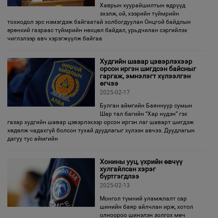
Хаврын хуурайшилтын өдрүүд
эхэлж, ой, хээрийн түймрийн
тохиодол эрс нэмэгдэж байгаатай холбогдуулан Онцгой байдлын
ерөнхий газраас түймрийн нөхцөл байдал, урьдчилан сэргийлэх
чиглэлээр авч хэрэгжүүлж байгаа
Худгийн шавар цэвэрлэхээр
орсон иргэн шигдсэн байсныг
гаргаж, эмнэлэгт хүлээлгэн
өгчээ
2025-02-17
Булган аймгийн Баяннуур сумын
Шар тал багийн “Хар нүдэн” гэх
газар худгийн шавар цэвэрлэхээр орсон иргэн лаг шаварт шигдэж
хөдөлж чадахгүй болсон тухай дуудлагыг хүлээн авчээ. Дуудлагын
дагуу тус аймгийн
Хонины ууц, үхрийн өвчүү
хулгайлсан хэрэг
бүртгэгдлээ
2025-02-13
Монгол түмний уламжлалт сар
шинийн баяр айлчлан ирж, хотол
олноороо шинэлэн золгох мөч