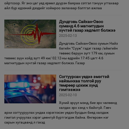
ойртсоор. Яг энэ цаг үед ерөөл дүүрэн баяраа сэтгэл тэнүүн угтахаар
айл бүр идээний дээдийг хоймроо залахаар бэлтгэл ажлаа
Дундговь Сайхан-Овоо
суманд 4.6 магнитудын
хүчтэй газар хөдлөлт болжээ
2025-02-13
Дундговь Сайхан-Овоо сумын Найз
багийн “Сүүж” гэдэг газар /аймгийн
төвөөс баруун зүгт 179 км, сумын
төвөөс зүүн хойд зүгт 49 км/ 02.12-ны өдрийн 17:45 цагт 4.6
магнитудын хүчтэй газар хөдлөлт болжээ. Газар
Согтуурсан үедээ эмэгтэй
найзынхаа толгой руу
төмрөөр цохиж хүнд
гэмтээжээ
2025-02-10
Хүний эрүүл мэнд, бие эрх чөлөөнд
халдах эрх хэнд ч байхгүй. Гэвч
архи согтууруулах ундаа хэрэглэсэн үедээ бусдын биед халдаж
гэмтэл учруулах хэрэг цөөнгүй бүртгэгдэж байна. Өнгөрсөн нэг
сарын хугацаанд л гэхэд