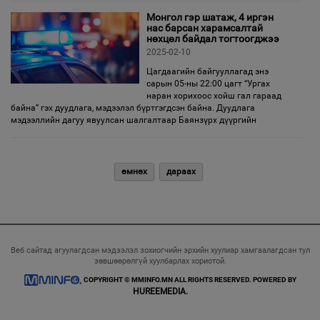
Монгол гэр шатаж, 4 иргэн
нас барсан харамсалтай
нөхцөл байдал тогтоогджээ
2025-02-10
Цагдаагийн байгууллагад энэ
сарын 05-ны 22:00 цагт “Ургах
наран хорихоос хойш гал гараад
байна” гэх дуудлага, мэдээлэл бүртгэгдсэн байна. Дуудлага
мэдээллийн дагуу явуулсан шалгалтаар Баянзүрх дүүргийн
өмнөх
дараах
Веб сайтад агуулагдсан мэдээлэл зохиогчийн эрхийн хуулиар хамгаалагдсан тул
зөвшөөрөлгүй хуулбарлах хориотой.
COPYRIGHT © MMINFO.MN ALL RIGHTS RESERVED. POWERED BY
HUREEMEDIA.