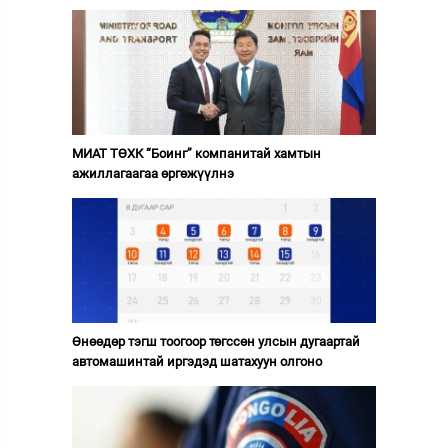
МИАТ ТӨХК “Боинг” компанитай хамтын
ажиллагаагаа өргөжүүлнэ
Өнөөдөр тэгш тоогоор төгссөн улсын дугаартай
автомашинтай иргэдэд шатахуун олгоно