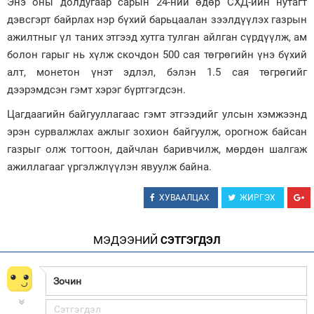
Энэ оны долдугаар сарын 24-ний өдөр СХД-ийн нутагт
дэвсгэрт байрлах нэр бүхий барьцаалан зээлдүүлэх газрын
Зурхай
ажилтныг үл таних этгээд хутга тулган айлган сүрдүүлж, ам
болон гарыг нь хүлж скочдон 500 сая төгрөгийн үнэ бүхий
алт, монетон үнэт эдлэл, бэлэн 1.5 сая төгрөгийг
дээрэмдсэн гэмт хэрэг бүртгэгдсэн.
Цагдаагийн байгууллагаас гэмт этгээдийг улсын хэмжээнд
эрэн сурвалжлах ажлыг зохион байгуулж, орогнож байсан
газрыг олж тогтоон, дайчлан баривчилж, мөрдөн шалгаж
ажиллагааг үргэлжлүүлэн явуулж байна.
ХУВААЛЦАХ
ЖИРГЭХ
МЭДЭЭНИЙ
СЭТГЭГДЭЛ