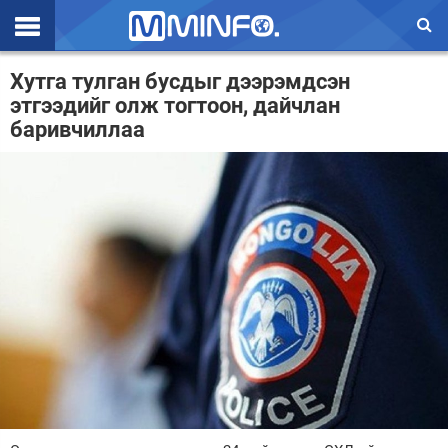
Эхлэл
Хутга тулган бусдыг дээрэмдсэн
этгээдийг олж тогтоон, дайчлан
Цаг агаар
баривчиллаа
Валют ханш
Улс төр
Эдийн засаг
Үзэл бодол
Спорт
Нийгэм
Дэлхий
Энтертайнмэнт