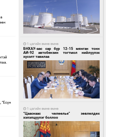
аа
өөн
1 цагийн өмнө өмнө
БНХАУ-аас сар бүр 12-15 мянган тонн
АИ-92 автобензин тогтмол нийлүүлэх
хүсэлт тавилаа
нтэй
лаа.
 “Есүн
1 цагийн өмнө өмнө
“Цааснаас чөлөөлье” зөвлөлдөх
хэлэлцүүлэг боллоо