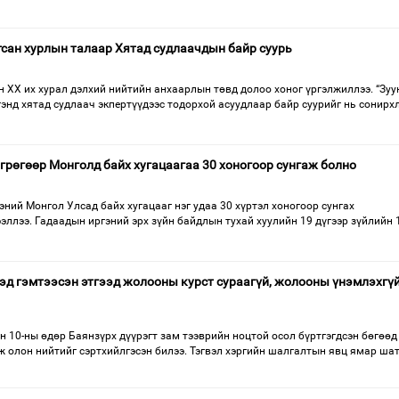
сан хурлын талаар Хятад судлаачдын байр суурь
XX их хурал дэлхий нийтийн анхаарлын төвд долоо хоног үргэлжиллээ. “Зу
гэнд хятад судлаач экпертүүдээс тодорхой асуудлаар байр суурийг нь сонир
өгрөгөөр Монголд байх хугацаагаа 30 хоногоор сунгаж болно
эний Монгол Улсад байх хугацааг нэг удаа 30 хүртэл хоногоор сунгах
ллээ. Гадаадын иргэний эрх зүйн байдлын тухай хуулийн 19 дүгээр зүйлийн 1
хэд гэмтээсэн этгээд жолооны курст сураагүй, жолооны үнэмлэхгү
 10-ны өдөр Баянзүрх дүүрэгт зам тээврийн ноцтой осол бүртгэгдсэн бөгөөд 
ж олон нийтийг сэртхийлгэсэн билээ. Тэгвэл хэргийн шалгалтын явц ямар ша