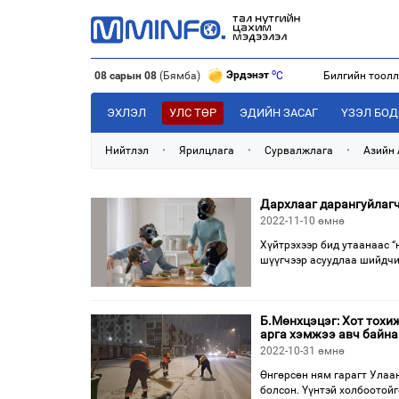
o
Эрдэнэт
C
08 сарын 08
(Бямба)
Билгийн тоол
o
Улаанбаатар
C
o
Дархан
C
ЭХЛЭЛ
УЛС ТӨР
ЭДИЙН ЗАСАГ
ҮЗЭЛ БО
Нийтлэл
•
Ярилцлага
•
Сурвалжлага
•
Азийн
Дархлааг дарангуйлагч
2022-11-10 өмнө
Хүйтрэхээр бид утаанаас “н
шүүгчээр асуудлаа шийдчих
Б.Мөнхцэцэг: Хот тохи
арга хэмжээ авч байна
2022-10-31 өмнө
Өнгөрсөн ням гарагт Улаан
болсон. Үүнтэй холбоотойг