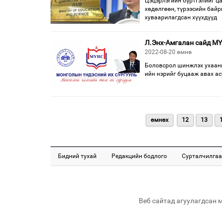
Цэцэрлэгийн бүртгэлийг ц
хөдөлгөөн, түрээсийн байр
хуваарилагдсан хүүхдүүд
Л.Энх-Амгалан сайд МҮ
2022-08-20 өмнө
Боловсрол шинжлэх ухааны
ийн нэрийг буцааж авах а
өмнөх
12
13
Бидний тухай
Редакцийн бодлого
Сурталчилгаа
Веб сайтад агуулагдсан 