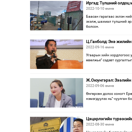
Иргэд: Түлшний олдоц 
2022-10-10 өмнө
Баасан гарагаас эхлэн ний
эхэлж, шахмал түлшний эр
болсон.
Ц.Ганболд: Энэ жилийн
2022-09-16 өмнө
Угаарын хийн хордлогоос у
өвөлжье” сэдэвт сургалтыг
Ж.Оюунгэрэл: Зээлийн 
2022-09-06 өмнө
Өнгөрсөн долоо хоногт Ер
нэмэгдүүлэх нь” чуулган б
Цэцэрлэгийн түрээсийн
2022-08-30 өмнө