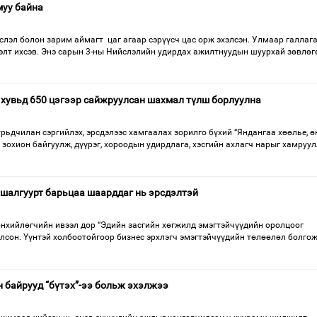
муу байна
слэл болон зарим аймагт цаг агаар сэрүүсч цас орж эхэлсэн. Улмаар галлаг
элт ихсэв. Энэ сарын 3-ны Нийслэлийн удирдах ажилтнуудын шуурхай зөвлөг
 хувьд 650 цэгээр сайжруулсан шахмал түлш борлуулна
рьдчилан сэргийлэх, эрсдэлээс хамгаалах зорилго бүхий “Яндангаа хөөлье, ө
 зохион байгуулж, дүүрэг, хороодын удирдлага, хэсгийн ахлагч нарыг хамруул
шалгуурт барьцаа шаарддаг нь эрсдэлтэй
өнхийлөгчийн ивээл дор “Эдийн засгийн хөгжилд эмэгтэйчүүдийн оролцоог
олсон. Үүнтэй холбоотойгоор бизнес эрхлэгч эмэгтэйчүүдийн төлөөлөл болгож,
 байрууд “бүтэх”-ээ больж эхэлжээ