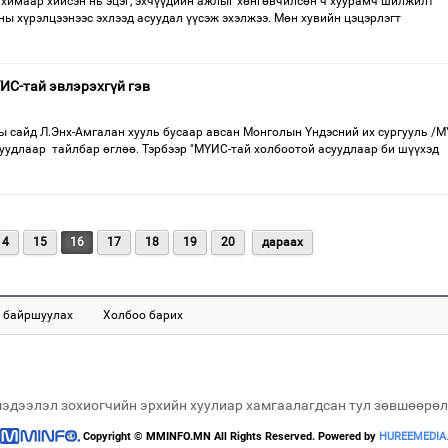
ахимаар хийсэн нь эцэг, эхчүүдийн ажлыг хөнгөвчилсөн ч хуурамч шилжилт
ны хүрэлцээнээс эхлээд асуудал үүсэж эхэлжээ. Мөн хувийн цэцэрлэгт
ИС-тай эвлэрэхгүй гэв
 сайд Л.Энх-Амгалан хууль бусаар авсан Монголын Үндэсний их сургууль /М
суудлаар тайлбар өглөө. Тэрбээр "МҮИС-тай холбоотой асуудлаар би шүүхэд
14
15
16
17
18
19
20
дараах
 байршуулах
Холбоо барих
мэдээлэл зохиогчийн эрхийн хуулиар хамгаалагдсан тул зөвшөөрөл
Copyright © MMINFO.MN All Rights Reserved. Powered by
HUREEMEDIA