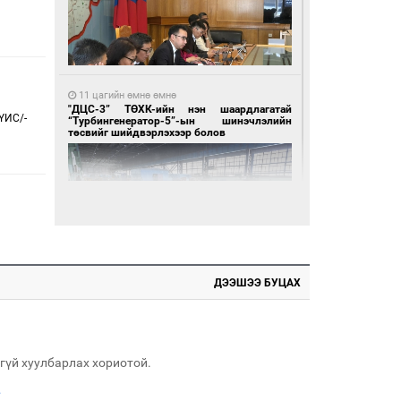
11 цагийн өмнө өмнө
"ДЦС-3” ТӨХК-ийн нэн шаардлагатай
ҮИС/-
“Турбингенератор-5”-ын шинэчлэлийн
төсвийг шийдвэрлэхээр болов
ДЭЭШЭЭ БУЦАХ
12 цагийн өмнө өмнө
Воллейбол эрэгтэйчүүдийн шигшээ баг А
хэсгийг тэргүүллээ
гүй хуулбарлах хориотой.
.