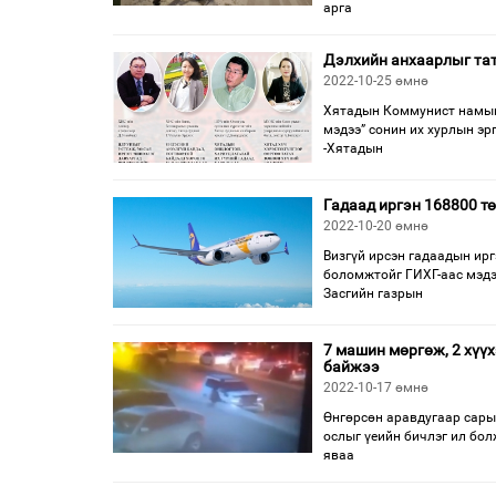
арга
Дэлхийн анхаарлыг тат
2022-10-25 өмнө
Хятадын Коммунист намын 
мэдээ” сонин их хурлын эр
-Хятадын
Гадаад иргэн 168800 т
2022-10-20 өмнө
Визгүй ирсэн гадаадын ирг
боломжтойг ГИХГ-аас мэдээ
Засгийн газрын
7 машин мөргөж, 2 хүү
байжээ
2022-10-17 өмнө
Өнгөрсөн аравдугаар сарын
ослыг үеийн бичлэг ил бол
яваа