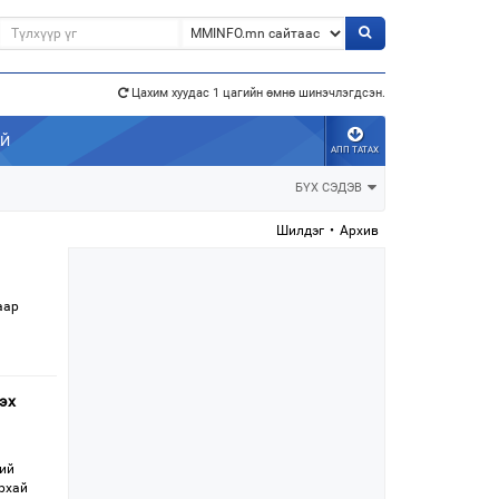
Цахим хуудас 1 цагийн өмнө шинэчлэгдсэн.
э”
АЙ
АПП ТАТАХ
БҮХ СЭДЭВ
Шилдэг
•
Архив
аар
эх
бий
урхай