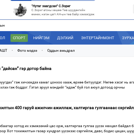
“Нутаг заагдсан” С.Зориг
С.Зориг агсны хөшөө Төв шуудангийн
өмнөх, нэгэн цагт АН-ын төв байр хэмээгдэж
лын
МАН-ын 50 настнууд Хөвсгөлд, 40 настнууд нь Хэнтийд “хуралджэ
Энэ зуны туршид монголчууд эдийн засгийн
хямралыг утгаар нь эдэлсээр
ДОЛ
СПОРТ
НИЙГЭМ
ДЭЛХИЙ
ЭНТЕРТАЙНМЭНТ
ЗУРХ
Эрх зүйн үндэслэл нь тодорхойгүй “гадаад элч нарын” томилгоо
Сүүлийн үед Улаанбаатар болон аймгуудаас
 АШТ
•
Фото мэдээ
•
Оддын амьдрал
дэлхийн хотуудад биет төлөөлөгч
“С.Зоригийн талбай” болгочих, Хотын дарга аа?
 “дайсан” гэр дотор байна
Төв шуудангийн урдах талбайд өнөөдрийг
хүртэл 27 жил байрласан С.Зориг
уугдах” гэж хичээхдээ хамаг цонхоо хааж, өрхөө битүүлдэг. Нөгөө хэсэг нь аг
лээ гэж боддог. Гэтэл эрүүл мэндийг “идэж” буй гол аюул дотоод орчны
жилтын 400 гаруй ажилчин ажиллаж, халтиргаа гулгаанаас сэргийл
баатар хотод их хэмжээний цас орж, халтиргаа гулгаа үүсэх нөхцөл байдал 
оор Хот тохижилтын газар хүндрэл үүсэхээс сэргийлж, давс, бодис цацан, шу