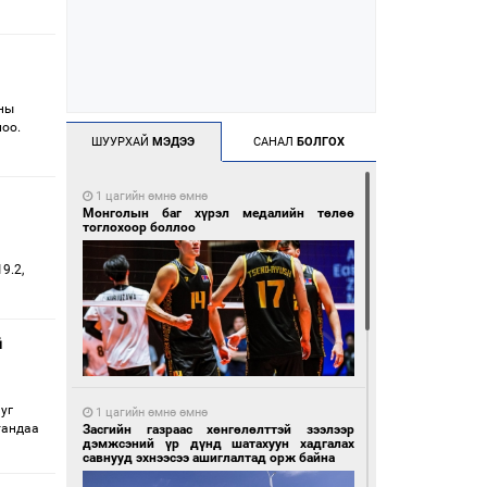
уны
хлоо.
ШУУРХАЙ
МЭДЭЭ
САНАЛ
БОЛГОХ
1 цагийн өмнө өмнө
Монголын баг хүрэл медалийн төлөө
тоглохоор боллоо
9.2,
й
уг
1 цагийн өмнө өмнө
тандаа
Засгийн газраас хөнгөлөлттэй зээлээр
дэмжсэний үр дүнд шатахуун хадгалах
савнууд эхнээсээ ашиглалтад орж байна