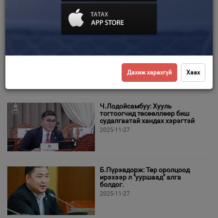
цахим хуусдаараа нэгэн бичлэг нийтэлжээ. Тодруулбал, "Эрүүл
Мэндийн Яамны тендерийн ажлыг хийж гүйцэтгээд, үлдэгдэл мөнгөө
Зурхай
авч чаддаггүй ээ. Хариуцсан
NBA-ын өнгөрсөн долоо
хоногийн шилдэг тоглогчдын
бичлэг (2025-26)
2025-12-03
Дахиж харахгүй
Хаах
Ч.Лодойсамбуу: Хууль
тогтоогчид төсөөллөөр биш
судалгаатай хандах хэрэгтэй
2025-11-27
Б.Пүрэвдорж: Төр оролцоод
ирэхээр л "ууршаад" алга
болдог.
2025-11-27