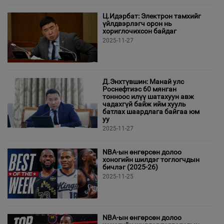
Ц.Идэрбат: Электрон тамхийг
үйлдвэрлэгч орон нь
хориглочихсон байдаг
2025-11-27
Д.Энхтүвшин: Манай улс
Роснефтиэс 60 мянган
тонноос илүү шатахуун авж
чадахгүй байж ийм хууль
батлах шаардлага байгаа юм
уу
2025-11-27
NBA-ын өнгөрсөн долоо
хоногийн шилдэг тоглогчдын
бичлэг (2025-26)
2025-11-25
NBA-ын өнгөрсөн долоо