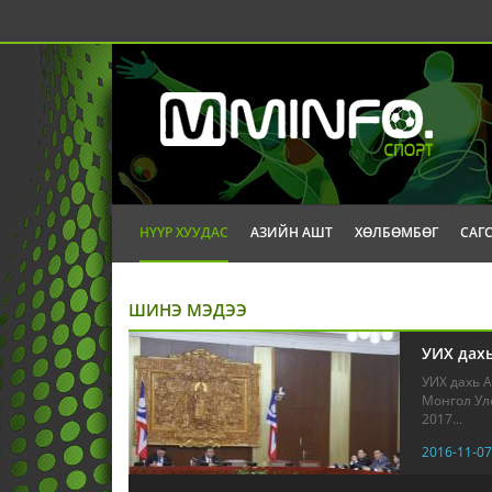
НҮҮР ХУУДАС
АЗИЙН АШТ
ХӨЛБӨМБӨГ
САГ
ШИНЭ МЭДЭЭ
УИХ дахь
УИХ дахь А
Монгол Ул
2017...
2016-11-07