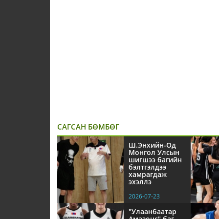
САГСАН БӨМБӨГ
Ш.Энхийн-Од
Монгол Улсын
шигшээ багийн
бэлтгэлдээ
хамрагдаж
эхэллэ
2026-07-23
"Улаанбаатар
Амазонс" баг