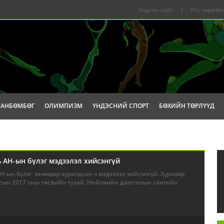
|
Үндсэн сайт
Улс төрийн
САНБӨМБӨГ
ОЛИМПИЗМ
ҮНДЭСНИЙ СПОРТ
БӨХИЙН ТӨРЛҮҮД
 АН-ын бүлэг мэдээлэл хийсэнгүй
Н-ын бүлэг өнөөдөр хуралдсан ч мэдээлэл хийсэнгүй. Хурлаар
сын 2017 оны төсвийн тухай, Нийгмийн даатгалын сангийн