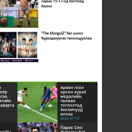
сарын 15-17-нд Хэнтийд
болно
"The MongolZ" баг шинэ
бүрэлдэхүүнээ танилцууллаа
н
Арван гоол
оёр
орсон хүрэл
агаа
медалийн
өгийн
төлөөх
аварга
тоглолтод
Англичууд
яллаа
2026-07-19
Парис Сен-
өгийн
Жермен баг