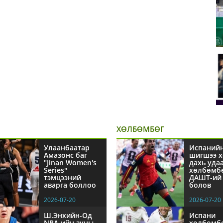
ХӨЛБӨМБӨГ
Улаанбаатар
Испаний
Амазонс баг
шигшээ х
"Jinan Women's
дахь уда
Series"
хөлбөмб
тэмцээний
ДАШТ-ий 
аварга боллоо
болов
2026-07-20
2026-07-20
Ш.Энхийн-Од
Испани
NBА-ийн зуны
хөлбөмб