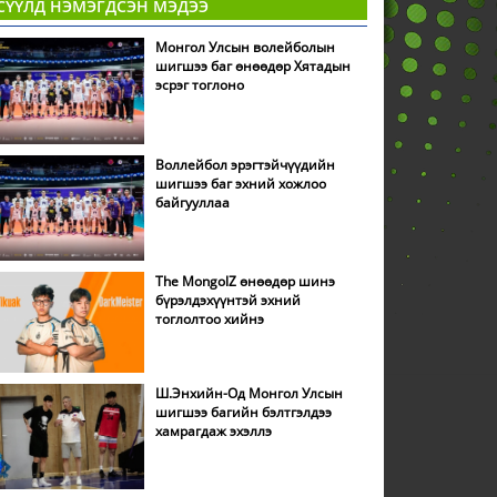
СҮҮЛД НЭМЭГДСЭН МЭДЭЭ
Монгол Улсын волейболын
шигшээ баг өнөөдөр Хятадын
эсрэг тоглоно
Воллейбол эрэгтэйчүүдийн
шигшээ баг эхний хожлоо
байгууллаа
The MongolZ өнөөдөр шинэ
бүрэлдэхүүнтэй эхний
тоглолтоо хийнэ
Ш.Энхийн-Од Монгол Улсын
шигшээ багийн бэлтгэлдээ
хамрагдаж эхэллэ