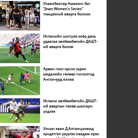
Улаанбаатар Амазонс баг
"Jinan Women's Series"
тэмцээний аварга боллоо
Испанийн шигшээ хоёр дахь
удаагаа хөлбөмбөгийн ДАШТ-
ий аварга болов
Арван гоол орсон хүрэл
медалийн төлөөх тоглолтод
Англичууд яллаа
Испани хөлбөмбөгийн ДАШТ-
ий аваргын төлөө шалгарч
үлдлээ
Улсын заан Д.Алтанцоожид
хүндэтгэл үзүүлэх наадам ирэх