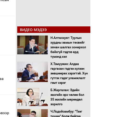
ВИДЕО МЭДЭЭ
Н.Алтанхуяг: Туулын
хурдны замын төсвийг
хянан шалгах сонирхол
байхгүй гэдгээ ард
түмэнд хэл
Х.Тэмүүжин: Алдаа
гаргасан гэдгээ хүлээн
зөвшөөрөх хэрэгтэй. Хүн
гүтгэх гэдэг уламжлалт
аа
гэмт хэрэг
Б.Жаргалан: Эдийн
засгийн эрх чөлөө бол
35 жилийн мөрөөдөл
зорилго
Ч.Лодойсамбуу: "Тээг
эвээр
тушаа" болж байгаа