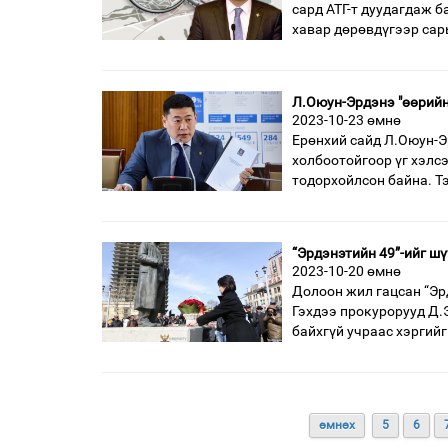
сард АТГ-т дуудагдаж б
хавар дөрөвдүгээр сар
Л.Оюун-Эрдэнэ "өөрийн
2023-10-23 өмнө
Ерөнхий сайд Л.Оюун-Э
холбоотойгоор үг хэлс
тодорхойлсон байна. Т
“Эрдэнэтийн 49”-ийг шү
2023-10-20 өмнө
Долоон жил гацсан “Эр
Гэхдээ прокурорууд Д.
байхгүй учраас хэргийг
өмнөх
5
6