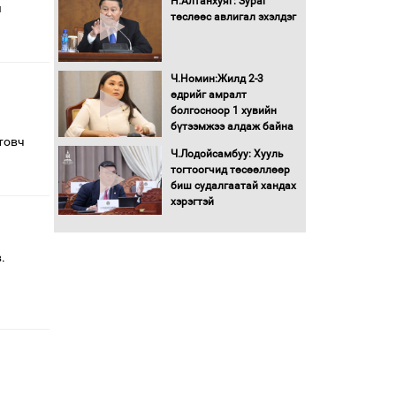
Н.Алтанхуяг: Зураг
ы
төслөөс авлигал эхэлдэг
Ч.Номин:Жилд 2-3
өдрийг амралт
болгосноор 1 хувийн
бүтээмжээ алдаж байна
товч
Ч.Лодойсамбуу: Хууль
тогтоогчид төсөөллөөр
биш судалгаатай хандах
хэрэгтэй
.