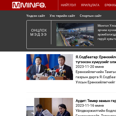
НИЙТЛЭЛ
ЯРИЛЦЛАГА
ЕРӨНХ
Үндсэн сайт
Улс төрийн сайт
Спортын сайт
Монгол Улсы
ОНЦЛОХ
эрчим хүчни
МЭДЭЭ
эрэмбэлэгдд
гаруй хувьт
Я.Содбаатар: Ерөнхийл
түгээсэн хүмүүсийг ол
2023-11-20 өмнө
Ерөнхийлөгчийн Тамгын
газрын дарга Я.Содбаа
Улсын Ерөнхийлөгчийг
Аудит: Төмөр замын гэ
2023-11-16 өмнө
Үйлдвэржилтийн бодло
Гашуунсухайт, Таванто