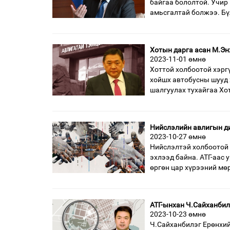
байгаа бололтой. Учир
амьсгалтай болжээ. Б
Хотын дарга асан М.Эн
2023-11-01 өмнө
Хоттой холбоотой хэргү
хойшх автобусны шууд 
шалгуулах тухайгаа Хо
Нийслэлийн авлигын ди
2023-10-27 өмнө
Нийслэлтэй холбоотой 
эхлээд байна. АТГ-аас
өргөн цар хүрээний мө
АТГ-ынхан Ч.Сайханбил
2023-10-23 өмнө
Ч.Сайханбилэг Ерөнхий