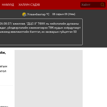
НАМУУД
ХАЛУУН СЭДЭВ
o
08 сарын 09 (Ням)
Улаанбаатар
C
26.08.07/ ажиллав. “ДЦС-3” ТӨХК нь нийслэлийн дулааны
гадаг, үйлдвэрлэлийн хэмжээгээрээ ТӨК-иудын хоёрдугаарт
мжээнд өвөлжилтийн бэлтгэл, их засварын гүйцэтгэл 50
ийж,
амгын
нгол
улсан