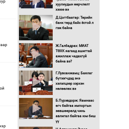
уур
хуулиудын өөрчлөлт
хэзээ вэ
Д.Цогтбаатар: Төрийн
банк төрд байх ёстой л
гэж байна
гаар
Ж.Галбадрах: МИАТ
ТӨХК яагаад ашигтай
ажиллаж чадахгүй
байна вэ?
Г.Лувсанжамц: Баялаг
бүтээгчдэд энэ
хэлэлцээр хэрхэн
той
нөлөөлөх вэ
Б.Пүрэвдорж: Яамнаас
өгч байгаа импортын
зөвшөөрөлд чинь
авлигал байгаа юм биш
үү
ээр