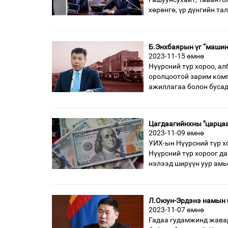
хөрөнгө, үр дүнгийн та
Б.Энхбаярын үг “машин
2023-11-15 өмнө
Нүүрсний түр хороо, а
оролцоотой зарим комп
ажиллагаа болон бусад
Цагдаагийнхны "царцаа
2023-11-09 өмнө
УИХ-ын Нүүрсний түр х
Нүүрсний түр хороог д
нэлээд ширүүн уур амь
Л.Оюун-Эрдэнэ намын б
2023-11-07 өмнө
Гадаа гудамжинд жавар