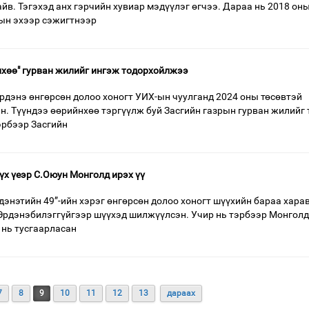
айв. Тэгэхэд анх гэрчийн хувиар мэдүүлэг өгчээ. Дараа нь 2018 он
ын эхээр сэжигтнээр
хөө" гурван жилийг ингэж тодорхойлжээ
рдэнэ өнгөрсөн долоо хоногт УИХ-ын чуулганд 2024 оны төсөвтэй
эн. Түүндээ өөрийнхөө тэргүүлж буй Засгийн газрын гурван жилийг 
эрбээр Засгийн
үх үеэр С.Оюун Монголд ирэх үү
дэнэтийн 49”-ийн хэрэг өнгөрсөн долоо хоногт шүүхийн бараа харав
Эрдэнэбилэггүйгээр шүүхэд шилжүүлсэн. Учир нь тэрбээр Монголд
 нь тусгаарласан
7
8
9
10
11
12
13
дараах