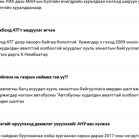
 нь УИХ дахь МАН-ын бүлгийн өчигдрийн хуралдаан нэлээд ширүүн 
үлгийн хуралдаанаар
хболд АТГ-т мэдүүлэг өгчээ
үд АТГ дээр овоорч байгаа бололтой. Уржигдар л гэхэд 2009 оноос
худалдан авалттай холбоотой асуудлыг хууль хяналтын байгуулла
тын дарга Х.Нямбаатар
йлэнх нь газрын наймаа гэв үү?!
авлигны багц асуудал хууль хяналтын байгууллага мөрдөн шалгаж
 уржигдар ногоон автобусны “Автобусны худалдан авалттай холбоо
рдөн шалгах
эгийг ирүүлэхэд дэмжлэг үзүүлэхийг АНУ-аас хүсжээ
 сайдаас бууснаасаа хойш зургаахан сарын дараа 2017 оны нэгдүг