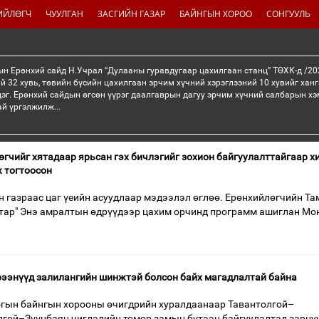
ИЙЛӨГЧ
ЧУУЛГАН
ЗАСГИЙН ГАЗАР
БАЙНГЫН ХОРОО
СОНГУУЛЬ
н Ерөнхий сайд Н.Учрал “Дулааны гуравдугаар цахилгаан станц” ТӨХК-д /20
й 32 хувь, төвийн бүсийн цахилгаан эрчим хүчний хэрэглээний 10 хувийг хан
эг. Ерөнхий сайдын өгсөн үүрэг даалгаврын дагуу эрчим хүчний салбарын хэ
ай үргэлжилж...
өгчийг хятадаар ярьсан гэх бичлэгийг зохион байгуулалттайгаар х
ж тогтоосон
 газраас цаг үеийн асуудлаар мэдээлэл өглөө. Ерөнхийлөгчийн Т
тар" Энэ амралтын өдрүүдээр цахим орчинд программ ашиглан Мо
рээнүүд залилангийн шинжтэй болсон байх магадлалтай байна
гын байнгын хорооны өчигдрийн хуралдаанаар Тавантолгой–
лгой–Зүүнбаян чиглэлийн төмөр замын бүтээн байгуулалтад зарцу