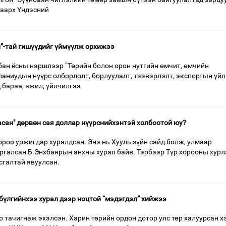
лаарх Үндэсний
”-тай гишүүдийг үймүүлж орхижээ
лбан ёсны нэршлээр “Төрийн болон орон нутгийн өмчит, өмчийн
аниудын нүүрс олборлолт, борлуулалт, тээвэрлэлт, экспортын үйл
 бараа, ажил, үйлчилгээ
сан" дөрвөн сая доллар нүүрснийхэнтэй холбоотой юу?
ороо уржигдар хуралдсан. Энэ нь Хууль зүйн сайд болж, улмаар
аргалсан Б.Энхбаярын анхны хурал байв. Тэрбээр Түр хорооны хурл
сгалтай явуулсан.
үлгийнхээ хурал дээр ноцтой “мэдэгдэл” хийжээ
 тачигнаж эхэлсэн. Харин төрийн ордон дотор улс төр халуурсан х