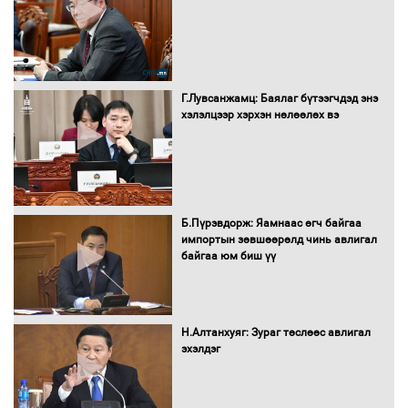
борлуулалтыг нээлттэй ил тод
болгоно
Г.Лувсанжамц: Баялаг бүтээгчдэд энэ
Монгол Улс “COP17”-д “Тал хээрийн
хэлэлцээр хэрхэн нөлөөлөх вэ
төлөвлөгөө”-гөө танилцуулна
16 төрлийн эмийг нэг эх үүсвэрээс
худалдан авах журмыг баталлаа
Б.Пүрэвдорж: Яамнаас өгч байгаа
импортын зөвшөөрөлд чинь авлигал
байгаа юм биш үү
Бүх шатанд хэмнэлтийн горимд
шилжиж, найр наадам, зөвлөгөөн,
Н.Алтанхуяг: Зураг төслөөс авлигал
гадаад томилолтыг хориглолоо
эхэлдэг