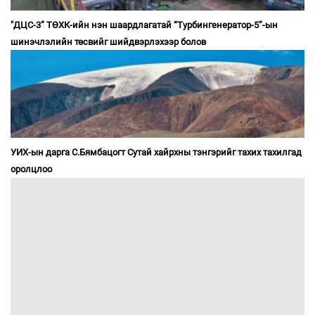
"ДЦС-3” ТӨХК-ийн нэн шаардлагатай “Турбингенератор-5”-ын
шинэчлэлийн төсвийг шийдвэрлэхээр болов
УИХ-ын дарга С.Бямбацогт Сутай хайрхны тэнгэрийг тахих тахилгад
оролцлоо