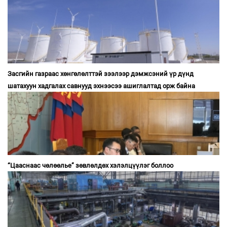
Засгийн газраас хөнгөлөлттэй зээлээр дэмжсэний үр дүнд
шатахуун хадгалах савнууд эхнээсээ ашиглалтад орж байна
“Цааснаас чөлөөлье” зөвлөлдөх хэлэлцүүлэг боллоо