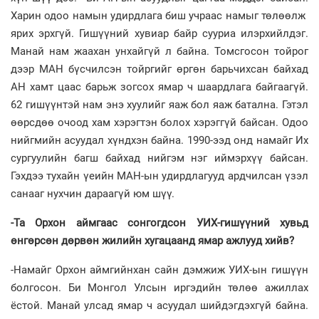
Харин одоо намын удирдлага биш учраас намыг төлөөлж
ярих эрхгүй. Гишүүний хувиар байр сууриа илэрхийлдэг.
Манай нам жаахан унхайгүй л байна. Томсгосон тойрог
дээр МАН бүсчилсэн тойргийг өргөн барьчихсан байхад
АН хамт цаас барьж зогсох ямар ч шаардлага байгаагүй.
62 гишүүнтэй нам энэ хуулийг яаж бол яаж батална. Гэтэл
өөрсдөө очоод хам хэрэгтэн болох хэрэггүй байсан. Одоо
нийгмийн асуудал хүндхэн байна. 1990-ээд онд намайг Их
сургуулийн багш байхад нийгэм нэг иймэрхүү байсан.
Гэхдээ тухайн үеийн МАН-ын удирдлагууд ардчилсан үзэл
санааг нухчин дараагүй юм шүү.
-Та Орхон аймгаас сонгогдсон УИХ-гишүүний хувьд
өнгөрсөн дөрвөн жилийн хугацаанд ямар ажлууд хийв?
-Намайг Орхон аймгийнхан сайн дэмжиж УИХ-ын гишүүн
болгосон. Би Монгол Улсын иргэдийн төлөө ажиллах
ёстой. Манай улсад ямар ч асуудал шийдэгдэхгүй байна.