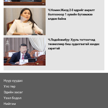
Сайд нар төсвөө хэрхэн зарцуулах вэ?
Ч.Номин:Жилд 2-3 өдрийг амралт
болгосноор 1 хувийн бүтээмжээ
алдаж байна
Засгийн газрын ээлжит хуралдаан
болж байна
Ч.Лодойсамбуу: Хууль тогтоогчид
төсөөллөөр биш судалгаатай хандах
хэрэгтэй
Автомашинд улсын дугаарын тэгш,
сондгойгоор шатахуун олгоно
Нүүр хуудас
Улс төр
Бага орлоготой иргэдийн орлогод
Эдийн засаг
татвар ногдуулахгүй байх эрх зүйн
Үзэл бодол
орчныг бүрдүүллээ
Нийгэм