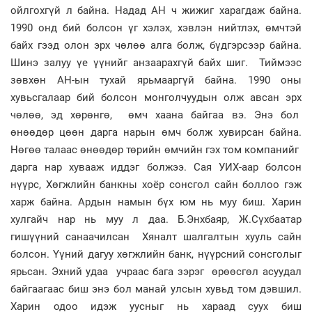
ойлгохгүй л байна. Надад АН ч жижиг харагдаж байна.
1990 онд бий болсон үг хэлэх, хэвлэн нийтлэх, өмчтэй
байх гээд олон эрх чөлөө алга болж, бүдгэрсээр байна.
Шинэ залуу үе үүнийг анзаарахгүй байх шиг. Тиймээс
зөвхөн АН-ын тухай ярьмааргүй байна. 1990 оны
хувьсгалаар бий болсон монголчуудын олж авсан эрх
чөлөө, эд хөрөнгө, өмч хаана байгаа вэ. Энэ бол
өнөөдөр цөөн дарга нарын өмч болж хувирсан байна.
Нөгөө талаас өнөөдөр төрийн өмчийн гэх том компанийг
дарга нар хувааж иддэг болжээ. Сая УИХ-аар болсон
нүүрс, Хөгжлийн банкны хоёр сонсгол сайн боллоо гэж
харж байна. Ардын намын бүх юм нь муу биш. Харин
хулгайч нар нь муу л даа. Б.Энхбаяр, Ж.Сүхбаатар
гишүүний санаачилсан Хяналт шалгалтын хууль сайн
болсон. Үүний дагуу хөгжлийн банк, нүүрсний сонсголыг
ярьсан. Эхний удаа учраас бага зэрэг өрөөсгөл асуудал
байгаагаас биш энэ бол манай улсын хувьд том дэвшил.
Харин одоо идэж уусныг нь хараад суух биш