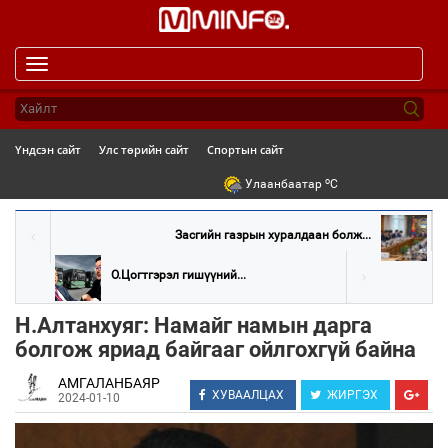
Toggle
navigation
Үндсэн сайт
Улс төрийн сайт
Спортын сайт
o
Улаанбаатар
C
Засгийн газрын хуралдаан болж...
О.Цогтгэрэл гишүүний...
Н.Алтанхуяг: Намайг намын дарга
болгож яриад байгааг ойлгохгүй байна
АМГАЛАНБАЯР
ХУВААЛЦАХ
ЖИРГЭХ
2024-01-10