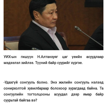
УИХ-ын гишүүн Н.Алтанхуяг цаг үеийн асуудлаар
мэдээлэл хийлээ. Түүний байр суурийг хүргэе.
-Удахгүй сонгууль болно. Энэ жилийн сонгууль нэлээд
сонирхолтой хувилбараар болохоор зурагдаад байна. Та
сонгуулийн тогтолцооны асуудал дээр ямар байр
суурьтай байгаа вэ?