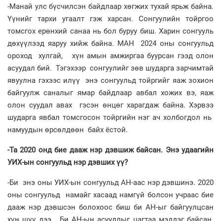
-Манай улс бүсчилсэн байдлаар хөгжих тухай ярьж байна.
Үүнийг тархи угаалт гэж харсан. Сонгуулийн тойргоо
томсгох ерөнхий санаа нь бол буруу биш. Харин сонгууль
дөхүүлээд яаруу хийж байна. МАН 2024 оны сонгуульд
ороход хулгай, хүн амын амжиргаа буурсан гээд олон
асуудал бий. Тэгэхээр сонгуулийг зөв шударга зарчимтай
явуулна гэхээс илүү энэ сонгуульд тойргийг яаж зохион
байгуулж саналыг ямар байдлаар авбал хожих вэ, яаж
олон суудал авах гэсэн өнцөг харагдаж байна. Хэрвээ
шударга явбал томсгосон тойргийн нэг ач холбогдол нь
намуудын өрсөлдөөн байх ёстой.
-Та 2020 онд бие дааж нэр дэвшиж байсан. Энэ удаагийн
УИХ-ын сонгуульд нэр дэвших үү?
-Би энэ оны УИХ-ын сонгуульд АН-аас нэр дэвшинэ. 2020
оны сонгуульд намайг хасаад намгүй болсон учраас бие
дааж нэр дэвшсэн болохоос биш би АН-ыг байгуулцсан
хүн шүү дээ. Би АН-ын асуудлыг цагтаа мэддэг байсан.