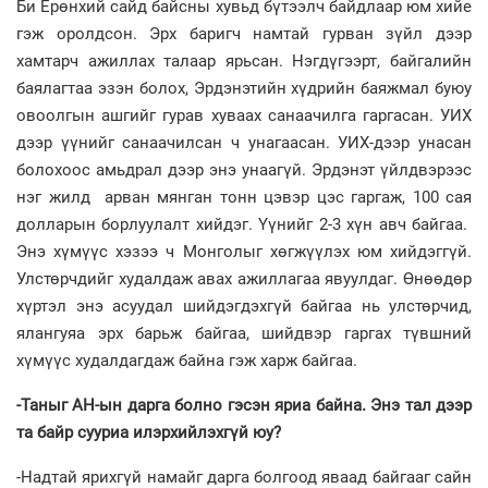
Би Ерөнхий сайд байсны хувьд бүтээлч байдлаар юм хийе
гэж оролдсон. Эрх баригч намтай гурван зүйл дээр
хамтарч ажиллах талаар ярьсан. Нэгдүгээрт, байгалийн
баялагтаа эзэн болох, Эрдэнэтийн хүдрийн баяжмал буюу
овоолгын ашгийг гурав хуваах санаачилга гаргасан. УИХ
дээр үүнийг санаачилсан ч унагаасан. УИХ-дээр унасан
болохоос амьдрал дээр энэ унаагүй. Эрдэнэт үйлдвэрээс
нэг жилд арван мянган тонн цэвэр цэс гаргаж, 100 сая
долларын борлуулалт хийдэг. Үүнийг 2-3 хүн авч байгаа.
Энэ хүмүүс хэзээ ч Монголыг хөгжүүлэх юм хийдэггүй.
Улстөрчдийг худалдаж авах ажиллагаа явуулдаг. Өнөөдөр
хүртэл энэ асуудал шийдэгдэхгүй байгаа нь улстөрчид,
ялангуяа эрх барьж байгаа, шийдвэр гаргах түвшний
хүмүүс худалдагдаж байна гэж харж байгаа.
-Таныг АН-ын дарга болно гэсэн яриа байна. Энэ тал дээр
та байр сууриа илэрхийлэхгүй юу?
-Надтай ярихгүй намайг дарга болгоод яваад байгааг сайн