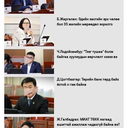
С.Бямбацогт Зүүн Азийн
Б.Жаргалан: Эдийн засгийн эрх чөлөө
эрэгтэйчүүдийн волейболын тэмцээнд
бол 35 жилийн мөрөөдөл зорилго
оролцож байгаа баг тамирчдад
амжилт хүслээ
Ч.Лодойсамбуу: "Тээг тушаа" болж
байгаа хуулиудын өөрчлөлт хэзээ вэ
Автобензин, дизель түлшний онцгой
албан татварыг тэглэлээ
Д.Цогтбаатар: Төрийн банк төрд байх
ёстой л гэж байна
Санхүүгийн хэмнэлтийн горимд эрүүл
мэндийн салбар хамаарахгүй
Ж.Галбадрах: МИАТ ТӨХК яагаад
ашигтай ажиллаж чадахгүй байна вэ?
Нөөцийн махны худалдаа,