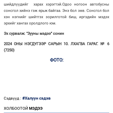
шийдлүүдийг харах хэрэгтэй.Одоо ногоон автобусны
сонсгол хийнэ гэж ярьж байгаа. Энэ бол зөв. Сонсгол бол
хэн нэгнийг шийтгэх зорилготой биш, иргэдийн мэдэх
эрхийг хангах оролдлого юм.
Эх сурвалж: “Зууны мэдээ” сонин
2024 ОНЫ НЭГДҮГЭЭР САРЫН 10. ЛХАГВА ГАРАГ. № 6
(7250)
ФОТО:
#Халуун сэдэв
Сэдвүүд :
ХОЛБООТОЙ
МЭДЭЭ