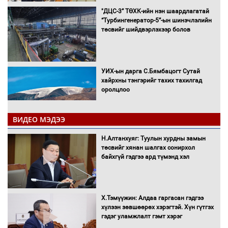
"ДЦС-3” ТӨХК-ийн нэн шаардлагатай
“Турбингенератор-5”-ын шинэчлэлийн
төсвийг шийдвэрлэхээр болов
УИХ-ын дарга С.Бямбацогт Сутай
хайрхны тэнгэрийг тахих тахилгад
оролцлоо
ВИДЕО МЭДЭЭ
С.Амарсайхан: Иргэдийг хохироосон
Н.Алтанхуяг: Туулын хурдны замын
ААН-ийн нуугтмал хөрөнгийг
төсвийг хянан шалгах сонирхол
битүүмжлэнэ
байхгүй гэдгээ ард түмэнд хэл
Х.Тэмүүжин: Алдаа гаргасан гэдгээ
Н.Номтойбаяр: Аймгуудад тулгамдаж
хүлээн зөвшөөрөх хэрэгтэй. Хүн гүтгэх
буй асуудлуудыг Засгийн газрын
гэдэг уламжлалт гэмт хэрэг
хуралдаанд танилцуулж,
шийдвэрлүүлнэ