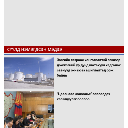
СҮҮЛД НЭМЭГДСЭН МЭДЭЭ
Засгийн газраас хөнгөлөлттэй зээлээр
дэмжсэний үр дүнд шатахуун хадгалах
савнууд эхнээсээ ашиглалтад орж
байна
“Цааснаас чөлөөлье” зөвлөлдөх
хэлэлцүүлэг боллоо