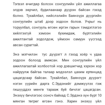
Тэгвэл өчиг­дөр болсон сонгуулийн үйл ажиллагаа
элдэв зөрчил, бу­дилаа­наар дүүрэн байсан гэхэд
бол­но. Тухайлбал, нийслэлийн Баянзүрх дүүргийн
сонгуулийн штаб дээр зодоон болов. Учрыг нь
торуулбал, сонгууль өгсөн иргэн гарын тэмдэглэгээ
хийлгэхгүй хэмээн бухимдаж, бүртгэлийн
ажилтантай зодолдож, үймээн самуун үүсгээд
авсан сурагтай.
Энэ мэтчилэн тус дүүрэгт л гэхэд хоёр ч удаа
зодоон болоод амжсан. Мөн сонгуулийн үйл
ажиллагаатай холбоотой нэр дэвшигчид хэрхэн хор
найруулж байгаа талаар мэдээлэл цахим ертөнцөд
цацагдсаар байсан. Тухайлбал, Баянзүрх дүүрэгт
нэгэн үүрийн дарга С.Эрдэнийг дэмжүүлэх гэж
гишүүддээ мөнгө тарааж буй бичлэг цацагдсан.
Энэхүү бичлэгээс сонсч байхад С.Эрдэнэ хүн бүрт 10
мянган төгрөг өгсөн гэнэ. Харин энэхүү үйл