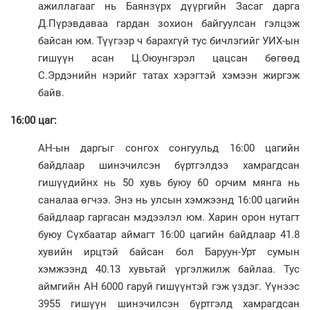
ажиллагааг нь Баянзүрх дүүргийн Засаг дарга
Д.Пүрэв­даваа гардан зохион байгуулсан гэлцэж
байсан юм. Түүгээр ч барахгүй тус бичлэгийг УИХ-ын
гишүүн асан Ц.Оюунгэрэл цацсан бөгөөд
С.Эрдэнийн нэрийг татах хэрэгтэй хэмээн жиргэж
байв.
16:00 цаг:
АН-ын даргыг сонгох сонгуульд 16:00 цагийн
байдлаар шинэчилсэн бүртгэлдээ хамрагд­сан
гишүүдийнх нь 50 хувь буюу 60 орчим мянга нь
саналаа өгчээ. Энэ нь улсын хэмжээнд 16:00 цагийн
байдлаар гаргасан мэдээлэл юм. Харин орон нутагт
буюу Сүхбаатар аймагт 16:00 цагийн байдлаар 41.8
хувийн ирцтэй байсан бол Баруун-Урт сумын
хэмжээнд 40.13 хувьтай үргэлжилж байлаа. Тус
аймгийн АН 6000 гаруй гишүүнтэй гэж үздэг. Үүнээс
3955 гишүүн шинэчилсэн бүртгэлд хамрагдсан