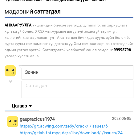
МЭДЭЭНИЙ
СЭТГЭГДЭЛ
АНХААРУУЛГА:
Уншигчдын бичсэн сэтгэгдэлд mminfo.mn хариуцлага
хүлээхгүй болно. ХХЗХ-ны журмын дагуу зүй зохисгүй зарим үг,
хэллэгийг хязгаарласан тул ТА сэтгэгдэл бичихдээ хууль зүйн болон ёс
суртахууны хэм хэмжээг хүндэтгэнэ үү. Хэм хэмжээг зөрчсөн сэтгэгдлийг
админ устгах эрхтэй. Сэтгэгдэлтэй холбоотой санал гомдлыг
99998796
утсаар хүлээн авна.
Цагаар
gaupracicus1974
2023-06-05
https://git.acwing.com/ze6y/crack/-/issues/6
https://gitlab.fhi.mpg.de/a1bx/download/-/issues/24