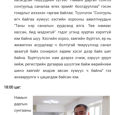
хасагд­сан гишүүдийн зүгээс “Намын даргыг сонгох
сонгуульд сана­лаа өгөх эрхийг боогдууллаа” гэсэн
гомдлыг ихээхэн гаргаж байлаа. Түүнчлэн “Сонгууль
өгч байгаа хүмүүс хэсгийн хорооны ажилтнуудын
"Таны нэр саналын хуудсанд алга. Төв намаас
хассан, бид мэдэхгүй" гэдэг үгэнд хууртах хэрэггүй
юм байна шүү. Хэсгийн хороо, хаягийн бүртгэл, ер нь
жижигхэн асуудлаар ч болтугай төөрүүлээд санал
авахгүй байх сонирхол зарим хэсэг дээр байх шиг
байна. Бүртгүүлсэн нам дээрээ очиж, хэрүүл уруул
хийж, регистрийн дугаараа шүүлгэж байж өөрийнхөө
шинэ хаягийг мэдэж авсан хүмүүс ч байна” гэх
анхааруулга ч цацагдаж байсан юм.
18:00 цаг:
Намын
даргын
сунгааны