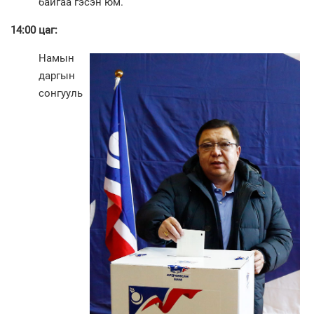
байгаа гэсэн юм.
14:00 цаг:
Намын
даргын
сонгууль