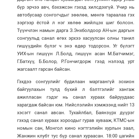
бүр эрчээ авч, бэхэжсэн гэхэд хилсдэхгүй. Учир нь
автобусаар сонгогчдыг зөөлөө, мөнгө тараалаа гэх
зэргээр ёстой л нэг хөлөө жийлцэх шиг болсон.
Түүнчлэн намын дарга З.Энхболдоор АН-ын даргын
сонгуульд санал өгөх эрхээ хасуулсан олны танил
гишүүдийн бүлэг ч энэ өдөр тодорсон. Уг бүлэгт
УИХ-ын гишүүн Л.Болд, гишүүн асан М.Батчимэг,
Г.Батхүү, Б.Болор, Р.Гончиг­дорж гээд нэлээд урт
жагсаалт гарсан байсан.
Гэхдээ сонгуулийг будилаан маргаангүй зохион
байгуулахын тулд бүхий л бэлтгэлийг хангаж
ажилласан гэдэг нь санал хураах байруудаас
харагдаж байсан юм. Нийслэлийн хэмжээнд нийт 13
хэсэгт санал авсан. Тухайлбал, Баянзүрх дүүрэг
гэхэд санал хураах хороодыг гурав хувааж, КТМС-ын
номын сан, Монгол кино нэгтгэлийн хурлын заал,
Жанжин клубт тус бүр санал хураасан. 18:00 цагийн