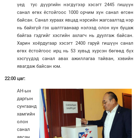
үед тус дүүргийн нэгдүгээр хэсэгт 2445 гишүүн
санал өгөх ёстойгоос 1000 орчим хүн санал өгсөн
байсан. Санал хураах явцад нэрсийн жагсаалтад нэр
нь байхгүй гэх шалтгаанаар нэлээд олон хүн буцаж
байгаа гэдгийг хэсгийн ахлагч нь дуулгаж байсан.
Харин хоёрдугаар хэсэгт 2400 гаруй гишүүн санал
өгөх ёстойгоос ирц нь 53 хувьд хүрсэн бөгөөд бүх
хэсгүүдэд санал авах ажиллагаа тайван, хэвийн
явагдаж байсан юм.
22:00 цаг:
АН-ын
даргын
сунгаанд
хамгийн
олон
санал
авсан