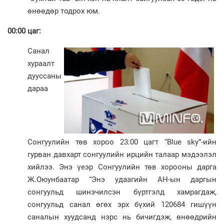
өнөөдөр тодрох юм.
00:00 цаг:
Санал
хураалт
дууссаны
дараа
Сонгуулийн төв хороо 23:00 цагт “Blue sky”-ийн
гурван давхарт сонгуулийн ирцийн талаар мэдээлэл
хийлээ. Энэ үеэр Сонгуулийн төв хорооны дарга
Ж.Оюунбаатар “Энэ удаагийн АН-ын даргын
сонгуульд шинэчилсэн бүртгэлд хамрагдаж,
сонгуульд санал өгөх эрх бүхий 120684 гишүүн
саналын хуудсанд нэрс нь бичигдэж, өнөөдрийн