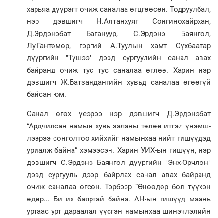
харьяа дүүрэгт очиж саналаа өгцгөөсөн. Тодруулбал,
нэр дэвшигч Н.Алтанхуяг Сонгинохайрхан,
Д.Эрдэнэбат Багануур, С.Эрдэнэ Баянгол,
Лу.Гантөмөр, гэргий А.Туулын хамт Сүхбаатар
дүүргийн "Түшээ" дээд сургуулийн санал авах
байранд очиж тус тус саналаа өглөө. Харин нэр
дэвшигч Ж.Батзандангийн хувьд саналаа өгөөгүй
байсан юм.
Санал өгөх үеэрээ нэр дэвшигч Д.Эрдэнэбат
“Ардчилсан намын хувь заяаны төлөө итгэл үнэмш­
лээрээ сонголтоо хийхийг намын­хаа нийт гишүүдэд
уриалж байна” хэмээсэн. Харин УИХ-ын гишүүн, нэр
дэвшигч С.Эрдэнэ Баянгол дүүргийн "Энх-Орчлон"
дээд сургууль дээр байрлах санал авах байранд
очиж саналаа өгсөн. Тэрбээр “Өнөөдөр бол түүхэн
өдөр... Би их баяртай байна. АН-ын гишүүд маань
уртаас урт дараалал үүсгэн намынхаа шинэчлэлийн