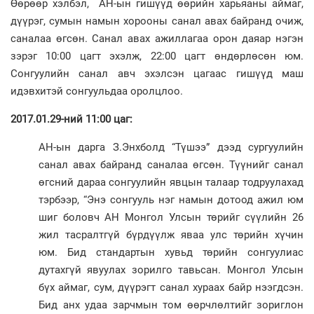
Өөрөөр хэлбэл, АН-ын гишүүд өөрийн харьяаны аймаг,
дүүрэг, сумын намын хорооны санал авах байранд очиж,
саналаа өгсөн. Санал авах ажиллагаа орон даяар нэгэн
зэрэг 10:00 цагт эхэлж, 22:00 цагт өндөрлөсөн юм.
Сонгуулийн санал авч эхэлсэн цагаас гишүүд маш
идэвхитэй сонгуульдаа оролцлоо.
2017.01.29-ний 11:00 цаг:
АН-ын дарга З.Энхболд “Түшээ” дээд сургуулийн
санал авах байранд саналаа өгсөн. Түүнийг санал
өгсний дараа сонгуулийн явцын талаар тодруулахад
тэрбээр, “Энэ сонгууль нэг намын дотоод ажил юм
шиг боловч АН Монгол Улсын төрийг сүүлийн 26
жил тасралтгүй бүрдүүлж яваа улс төрийн хүчин
юм. Бид стандартын хувьд төрийн сонгуулиас
дутахгүй явуулах зорилго тавьсан. Монгол Улсын
бүх аймаг, сум, дүүрэгт санал хураах байр нээгдсэн.
Бид анх удаа зарчмын том өөрчлөлтийг зориглон