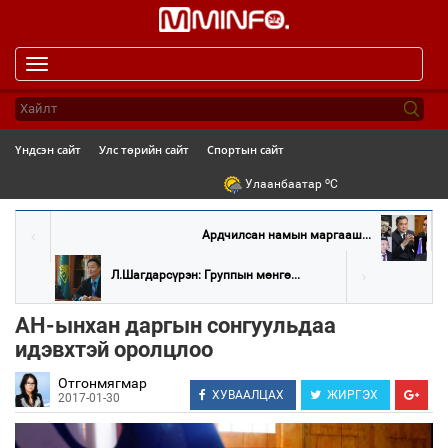
Toggle
navigation
Үндсэн сайт
Улс төрийн сайт
Спортын сайт
o
Улаанбаатар
C
Ардчилсан намын маргааш...
Л.Шагдарсүрэн: Группын мөнгө...
АН-ынхан даргын сонгуульдаа
идэвхтэй оролцлоо
Отгонмягмар
ХУВААЛЦАХ
ЖИРГЭХ
2017-01-30