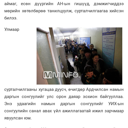
аймаг, есөн дүүргийн АН-ын гишүүд, дэмжигчиддээ
мөрийн хөтөлбөрөө танилцуулж, сурталчилгаагаа хийсэн
билээ.
Улмаар
сурталчилгааны хугацаа дуусч, өчигдөр Ардчилсан намын
даргын сонгуулийг улс орон даяар зохион байгууллаа.
Энэ удаагийн намын даргын сонгуулийг УИХ-ын
сонгуулийн санал авах үйл ажиллагаатай ижил зарчмаар
явуулсан юм.