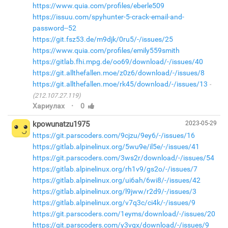
https://www.quia.com/profiles/eberle509
https://issuu.com/spyhunter-5-crack-email-and-
password--52
https://git.fsz53.de/m9djk/0ru5/-/issues/25
https://www.quia.com/profiles/emily559smith
https://gitlab.fhi.mpg.de/oo69/download/-/issues/40
https://git.allthefallen.moe/z0z6/download/-/issues/8
https://git.allthefallen.moe/rk45/download/-/issues/13
(212.107.27.119)
·
Хариулах
0
kpowunatzu1975
2023-05-29
https://git.parscoders.com/9cjzu/9ey6/-/issues/16
https://gitlab.alpinelinux.org/5wu9e/il5e/-/issues/41
https://git.parscoders.com/3ws2r/download/-/issues/54
https://gitlab.alpinelinux.org/rh1v9/gs2o/-/issues/7
https://gitlab.alpinelinux.org/ui6ah/6wi8/-/issues/42
https://gitlab.alpinelinux.org/l9jww/r2d9/-/issues/3
https://gitlab.alpinelinux.org/v7q3c/ci4k/-/issues/9
https://git.parscoders.com/1eyms/download/-/issues/20
https://git.parscoders.com/y3vgx/download/-/issues/9