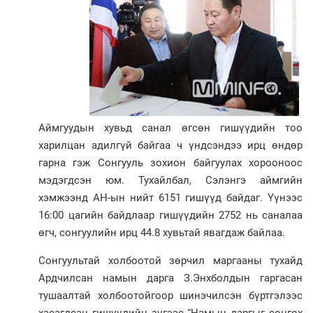
Аймгуудын хувьд санал өгсөн гишүүдийн тоо
харилцан адилгүй байгаа ч үндсэндээ ирц өндөр
гарна гэж Сонгууль зохион байгуулах хорооноос
мэдэгдсэн юм. Тухайлбал, Сэлэнгэ аймгийн
хэмжээнд АН-ын нийт 6151 гишүүд байдаг. Үүнээс
16:00 цагийн байдлаар гишүүдийн 2752 нь саналаа
өгч, сонгуулийн ирц 44.8 хувьтай явагдаж байлаа.
Сонгуультай холбоотой зөр­чил маргааны тухайд
Ардчил­сан намын дарга З.Энх­болдын гаргасан
тушаалтай хол­боо­той­гоор шинэчилсэн бүртгэлээс