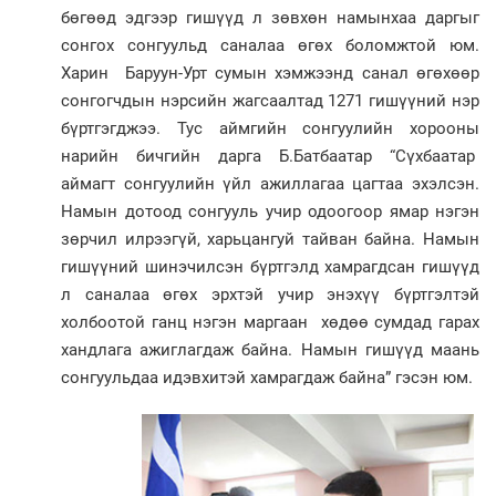
бөгөөд эдгээр гишүүд л зөвхөн намынхаа даргыг
сонгох сонгуульд саналаа өгөх боломжтой юм.
Харин Баруун-Урт сумын хэмжээнд санал өгөхөөр
сонгогчдын нэрсийн жагсаалтад 1271 гишүүний нэр
бүртгэгджээ. Тус аймгийн сонгуулийн хороо­ны
нарийн бичгийн дарга Б.Бат­баатар “Сүхбаатар
аймагт сон­гуу­лийн үйл ажиллагаа цагтаа эхэл­сэн.
Намын дотоод сонгууль учир одоогоор ямар нэгэн
зөр­чил илрээгүй, харьцангуй тай­ван байна. Намын
гишүүний шинэ­чил­сэн бүртгэлд хамрагдсан гишүүд
л саналаа өгөх эрхтэй учир энэхүү бүртгэлтэй
холбоотой ганц нэгэн мар­гаан хөдөө сумдад гарах
ханд­лага ажиглагдаж байна. Намын гишүүд маань
сонгуульдаа идэвхи­тэй хамрагдаж байна” гэсэн юм.