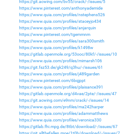
https://git.acwing.com/bv55/crack/-/issues/5
https://www.pinterest.com/anthonyademide
https://www.quia.com/profiles/nstephens526
https://www.quia.com/profiles/staceyjo434
https://www.quia.com/profiles/anjarquin
https://www.pinterest.com/tgemmnm
https://www.quia.com/profiles/sara300smith
https://www.quia.com/profiles/k1498w
https://gitlab.openmole.org/53ooc/80kf/-/issues/10
https://www.quia.com/profiles/mimarsh106
https://git.fsz53.de/gk249/q3hu/-/issues/61
https://www.quia.com/profiles/j489garden
https://www.pinterest.com/6bqjppt
https://www.quia.com/profiles/plaisance391
https://gitlab.openmole.org/d4vae/2pte/-/issues/47
https://git.acwing.com/e9nm/crack/-/issues/14
https://www.quia.com/profiles/ma242harper
https://www.quia.com/profiles/adammatthews
https://www.quia.com/profiles/veronica330
https://gitlab.fhi.mpg.de/8tbt/download/-/issues/67
https://git.allthefallen.moe/1t0h/download/-/issues/7