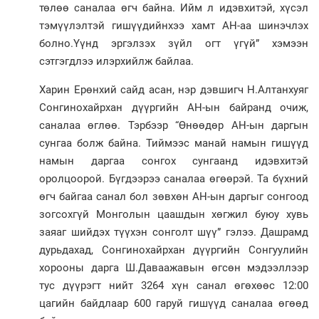
төлөө саналаа өгч байна. Ийм л идэвхитэй, хүсэл
тэмүүлэлтэй гишүүдийнхээ хамт АН-аа шинэчлэх
болно.Үүнд эргэлзэх зүйл огт үгүй” хэмээн
сэтгэгдлээ илэрхийлж байлаа.
Харин Ерөнхий сайд асан, нэр дэвшигч Н.Алтанхуяг
Сонгинохайрхан дүүргийн АН-ын байранд очиж,
саналаа өглөө. Тэрбээр “Өнөөдөр АН-ын даргын
сунгаа болж байна. Тиймээс манай намын гишүүд
намын даргаа сонгох сунгаанд идэвхитэй
оролцоорой. Бүгдээрээ саналаа өгөөрэй. Та бүхний
өгч байгаа санал бол зөвхөн АН-ын даргыг сонгоод
зогсохгүй Монголын цаашдын хөгжил буюу хувь
заяаг шийдэх түүхэн сонголт шүү” гэлээ. Дашрамд
дурьдахад, Сонгинохайрхан дүүргийн Сонгуулийн
хорооны дарга Ш.Даваажавын өгсөн мэдээллээр
тус дүүрэгт нийт 3264 хүн санал өгөхөөс 12:00
цагийн байдлаар 600 гаруй гишүүд саналаа өгөөд