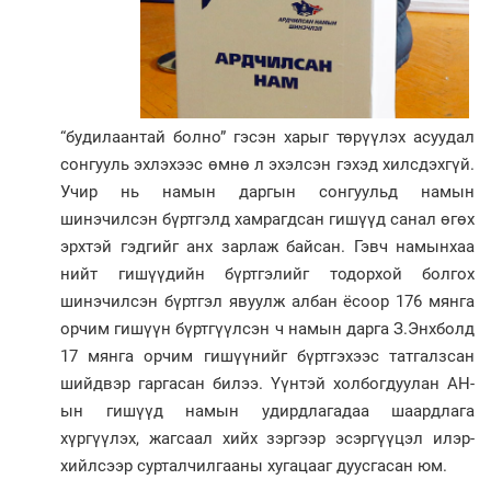
“будилаантай болно” гэсэн харыг төрүүлэх асуудал
сонгууль эх­лэ­хээс өмнө л эхэлсэн гэхэд хилсдэх­гүй.
Учир нь намын даргын сон­гуульд намын
шинэчилсэн бүрт­гэлд хамрагдсан гишүүд санал өгөх
эрхтэй гэдгийг анх зар­лаж байсан. Гэвч намынхаа
нийт гишүүдийн бүртгэлийг тодор­хой болгох
шинэчилсэн бүртгэл явуулж албан ёсоор 176 мянга
орчим гишүүн бүртгүүлсэн ч намын дарга З.Энхболд
17 мянга орчим гишүүнийг бүртгэхээс татгалзсан
шийдвэр гаргасан билээ. Үүнтэй холбогдуулан АН-
ын гишүүд намын удирдлагадаа шаардлага
хүргүүлэх, жагсаал хийх зэргээр эсэргүүцэл илэр­
хийл­сээр сурталчилгааны хуга­цааг дуусгасан юм.