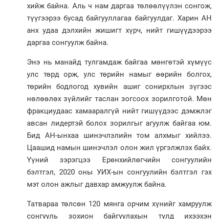
хийж байна. Аль ч нам даргаа төлөөлүүлэн сонгож,
түүгээрээ бусад байгууллагаа байгуулдаг. Харин АН
анх удаа дэлхийн жишигт хүрч, нийт гишүүдээрээ
даргаа сонгуулж байна.
Энэ нь манайд тулгамдаж байгаа мөнгөтэй хүмүүс
улс төрд орж, улс төрийн намыг өөрийн болгох,
төрийн бодлогод хувийн ашиг сонирхлын зүгээс
нөлөөлөх зүйлийг таслан зогсоох зорилготой. Мөн
фракциудаас хамааралгүй нийт гишүүдээс дэмжлэг
авсан лидертэй болох зорилгыг агуулж байгаа юм.
Бид АН-ынхаа шинэчлэлийн том алхмыг хийлээ.
Цаашид намын шинэчлэл олон жил үргэлжлэх байх.
Үүний зэрэгцээ Ерөнхийлөгчийн сонгуулийн
бэлтгэл, 2020 оны УИХ-ын сонгуулийн бэлтгэл гэх
мэт олон ажлыг давхар амжуулж байна.
Татвараа төлсөн 120 мянга орчим хүнийг хамруулж
сонгууль зохион байгуулахын тулд ихээхэн