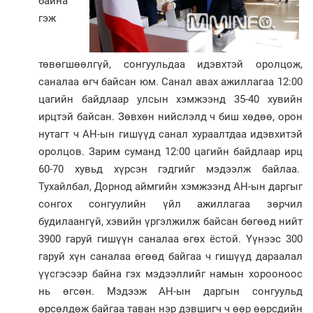
байна
гэж
төвөгшөөлгүй, сонгуульдаа идэвхтэй оролцож,
саналаа өгч байсан юм. Санал авах ажиллагаа 12:00
цагийн байдлаар улсын хэмжээнд 35-40 хувийн
ирцтэй байсан. Зөвхөн нийслэлд ч биш хөдөө, орон
нутагт ч АН-ын гишүүд санал хураалтдаа идэвхитэй
оролцов. Зарим суманд 12:00 цагийн байдлаар ирц
60-70 хувьд хүрсэн гэдгийг мэдээлж байлаа.
Тухайлбал, Дорнод аймгийн хэмжээнд АН-ын даргыг
сонгох сонгуулийн үйл ажиллагаа зөрчил
будилаангүй, хэвийн үргэлжилж байсан бөгөөд нийт
3900 гаруй гишүүн саналаа өгөх ёстой. Үүнээс 300
гаруй хүн саналаа өгөөд байгаа ч гишүүд дараалал
үүсгэсээр байна гэх мэдээллийг намын хорооноос
нь өгсөн. Мэдээж АН-ын даргын сонгуульд
өрсөлдөж байгаа таван нэр дэвшигч ч өөр өөрсдийн