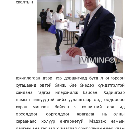
хаал­тын
ажиллагаан дээр нэр дэв­шиг­чид бүгд л өнгөрсөн
хугацаанд эвтэй байж, бие биедээ хүндэтгэлтэй
хандана гэдгээ илэрхийлж байсан. Хэдийгээр
намын гишүүдтэй хийх уулзалтаар өөд өөдөөсөө
харан мишээж байсан ч хөшигний ард ид
өрсөлдөөн, сөргөлдөөн явагдсан нь олны
хараанаас холуур өнгөрөөгүй. Мэдээж намын
даргын энэ талцал хуваагдал сонгуулийн өдөр улам