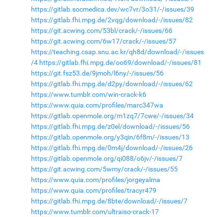
https://gitlab.socmedica.dev/wc7vr/3o31/-/issues/39
https://gitlab.fhi.mpg.de/2vqg/download/-/issues/82
https://git.acwing.com/53bl/crack/-/issues/66
https://git.acwing.com/6w17/crack/-/issues/57
https://teaching.csap.snu.ac.kr/qh8d/download/-/issues
/4
https://gitlab.fhi.mpg.de/oo69/download/-/issues/81
https://git.fsz53.de/9jmoh/l6ny/-/issues/56
https://gitlab.fhi.mpg.de/d2py/download/-/issues/62
https://www.tumblr.com/win-crack-k6
https://www.quia.com/profiles/marc347wa
https://gitlab.openmole.org/m1zq7/7cwe/-/issues/34
https://gitlab.fhi.mpg.de/z0el/download/-/issues/56
https://gitlab.openmole.org/y3qin/6f8m/-/issues/13
https://gitlab.fhi.mpg.de/0m4j/download/-/issues/26
https://gitlab.openmole.org/qi088/o6jv/-/issues/7
https://git.acwing.com/5wmy/crack/-/issues/55
https://www.quia.com/profiles/jorgeyalma
https://www.quia.com/profiles/tracyr479
https://gitlab.fhi.mpg.de/8bte/download/-/issues/7
https://www.tumblr.com/ultraiso-crack-17