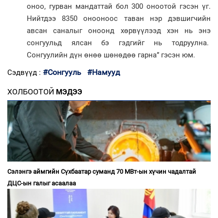
оноо, гурван мандаттай бол 300 оноотой гэсэн үг.
Нийтдээ 8350 онооноос таван нэр дэвшигчийн
авсан саналыг оноонд хөрвүүлээд хэн нь энэ
сонгуульд ялсан бэ гэдгийг нь тодруулна.
Сонгуулийн дүн өнөө шөнөдөө гарна” гэсэн юм.
#Сонгууль
#Намууд
Сэдвүүд :
ХОЛБООТОЙ
МЭДЭЭ
Сэлэнгэ аймгийн Сүхбаатар суманд 70 МВт-ын хүчин чадалтай
ДЦС-ын галыг асаалаа