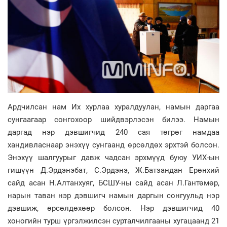
Ардчилсан нам Их хурлаа хуралдуулан, намын даргаа
сунгаагаар сонгохоор шийд­вэр­лэсэн билээ. Намын
даргад нэр дэвшигчид 240 сая төгрөг намдаа
хандивласнаар энэхүү сунгаанд өрсөлдөх эрхтэй болсон.
Энэхүү шалгуурыг давж чадсан эрхмүүд буюу УИХ-ын
гишүүн Д.Эрдэнэбат, С.Эрдэнэ, Ж.Батзандан Ерөнхий
сайд асан Н.Алтанхуяг, БСШУ-ны сайд асан Л.Гантөмөр,
нарын таван нэр дэвшигч намын даргын сонгуульд нэр
дэвшиж, өрсөлдөхөөр болсон. Нэр дэвшигчид 40
хоногийн турш үргэлжилсэн сурталчилгааны хугацаанд 21