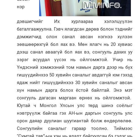
нэр
дэвшигчийг Их хурлаараа хэлэлцүүлэн
баталгаажуулна. Гэвч ялагдсан дөрөв болон тэднийг
дэмжигчид олон санал авсан нэгнээ хүлээн
зөвшөөрөхгүй бол яах вэ. Мөн ялагч нь 20 хувиас
дээш санал аваагүй бол яах вэ, сонгууль дахих уу
зэрэг асуудал үүсэх нь ойлгомжтой. Учир нь
Үндэсний хэмжээний том намын дарга дээр нь бүх
гишүүдийнхээ 50 хувийн саналыг авдаггүй юм гэхэд
ядаж нийт гишүүдийнхээ 30 хувийн саналыг авсан
хүн намын дарга болох ёстой байлтай. Энэ мэт
сонгууль дагасан маргаан өрнөх нь ойлгомжтой.
Юутай ч Монгол Улсын улс төрд шинэ соёлыг
нэвтрүүлж байгаа гэх АН-ын даргын сонгууль улс
орон даяар дуулиан шуугиантай болж өндөрлөлөө.
Сонгуулийн саналыг гараар тоолно. Тиймээс
“Сумтай тав”-ын хэн нь ялалт байгуулсан бэ гэдэг нь