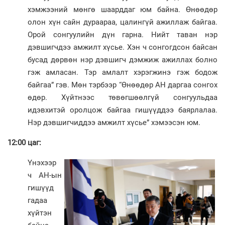
хэмжээний мөнгө шаарддаг юм байна. Өнөөдөр
олон хүн сайн дураараа, цалингүй ажиллаж байгаа.
Орой сонгуулийн дүн гарна. Нийт таван нэр
дэвшигчдээ амжилт хүсье. Хэн ч сонгогдсон байсан
бусад дөрвөн нэр дэвшигч дэмжиж ажиллах болно
гэж амласан. Тэр амлалт хэрэгжинэ гэж бодож
байгаа” гэв. Мөн тэрбээр “Өнөөдөр АН даргаа сонгох
өдөр. Хүйтнээс төвөгшөөлгүй сонгуульдаа
идэвхитэй оролцож байгаа гишүүддээ баярлалаа.
Нэр дэвшигчиддээ амжилт хүсье” хэмээсэн юм.
12:00 цаг:
Үнэхээр
ч АН-ын
гишүүд
гадаа
хүйтэн