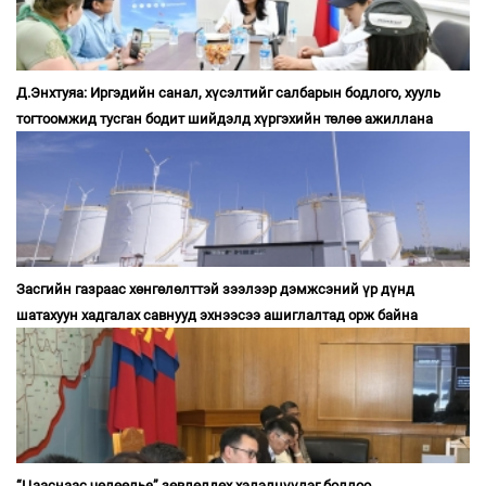
Д.Энхтуяа: Иргэдийн санал, хүсэлтийг салбарын бодлого, хууль
тогтоомжид тусган бодит шийдэлд хүргэхийн төлөө ажиллана
Засгийн газраас хөнгөлөлттэй зээлээр дэмжсэний үр дүнд
шатахуун хадгалах савнууд эхнээсээ ашиглалтад орж байна
“Цааснаас чөлөөлье” зөвлөлдөх хэлэлцүүлэг боллоо