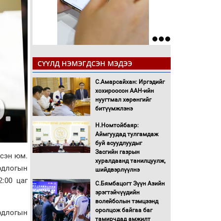
СҮҮЛД НЭМЭГДСЭН МЭДЭЭ
С.Амарсайхан: Иргэдийг
хохироосон ААН-ийн
нуугтмал хөрөнгийг
битүүмжлэнэ
Н.Номтойбаяр:
Аймгуудад тулгамдаж
буй асуудлуудыг
Засгийн газрын
лсэн юм.
хуралдаанд танилцуулж,
бодлогын
шийдвэрлүүлнэ
:00 цаг
С.Бямбацогт Зүүн Азийн
эрэгтэйчүүдийн
волейболын тэмцээнд
оролцож байгаа баг
одлогын
тамирчдад амжилт