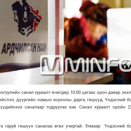
гуулийн санал хураалт өчигдөр 10:00 цагаас орон даяар эхэ
нийслэл, дүүргийн намын хорооны дарга, гишүүд, Үндэсний 
үүдийнхээ саналаар тодруулах юм. Санал хураалт оройн 22
а гаруй гишүүн саналаа өгөх учиртай. Улмаар Үндэсний б