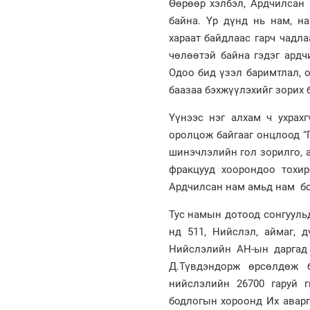
Өөрөөр хэлбэл, Ардчилсан
байна. Үр дүнд нь нам, н
хараат байдлаас гарч чадл
чөлөөтэй байна гэдэг ардч
Одоо бид үзэл баримтлал, 
баазаа бэхжүүлэхийг зорих
Үүнээс нэг алхам ч ухрах
оролцож байгааг онцлоод “
шинэчлэлийн гол зорилго, 
фракцууд хоорондоо тохи
Ардчилсан нам амьд нам бо
Тус намын дотоод сонгууль
нд 511, Нийслэл, аймаг, 
Нийслэлийн АН-ын даргад 
Д.Түвдэндорж өрсөлдөж 
нийслэлийн 26700 гаруй 
бодлогын хороонд Их аварг