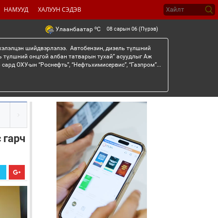
НАМУУД
ХАЛУУН СЭДЭВ
o
08 сарын 06 (Пүрэв)
Улаанбаатар
C
 хэлэлцэн шийдвэрлэлээ. Автобензин, дизель түлшний
ь түлшний онцгой албан татварын тухай” асуудлыг Аж
сард ОХУ-ын “Роснефть”, “Нефтьхимисервис”, “Газпром”...
 гарч
Х