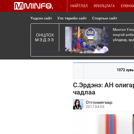
НИЙТЛЭЛ
ЯРИЛЦЛАГА
ЕРӨНХ
Үндсэн сайт
Улс төрийн сайт
Спортын сайт
Монгол Улсы
ОНЦЛОХ
онцгой алба
МЭДЭЭ
үйлдвэр, эр
1072 хувь
С.Эрдэнэ: АН олига
чадлаа
Отгонмягмар
2017-04-03