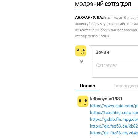
МЭДЭЭНИЙ
СЭТГЭГДЭЛ
АНХААРУУЛГА:
Уншигчдын бичсэн с
зохисгүй зарим үг, хэллэгийг хязга
хүндэтгэнэ үү. Хэм хэмжээг зөрчсө
утсаар хүлээн авна.
Цагаар
Таалагдса
lethacysus1989
https://www.quia.com/p
https://teaching.csap.s
https://gitlab.fhi.mpg.
https://git.fsz53.de/kk
https://git.fsz53.de/vd4