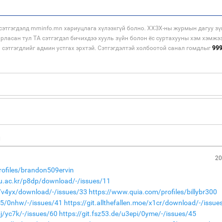
этгэгдэлд mminfo.mn хариуцлага хүлээхгүй болно. ХХЗХ-ны журмын дагуу зү
арласан тул ТА сэтгэгдэл бичихдээ хууль зүйн болон ёс суртахууны хэм хэмжэ
н сэтгэгдлийг админ устгах эрхтэй. Сэтгэгдэлтэй холбоотой санал гомдлыг
99
н
20
rofiles/brandon509ervin
nu.ac.kr/p8dp/download/-/issues/11
de/v4yx/download/-/issues/33
https://www.quia.com/profiles/billybr300
825/0nhw/-/issues/41
https://git.allthefallen.moe/x1cr/download/-/issue
pj/yc7k/-/issues/60
https://git.fsz53.de/u3epi/0yme/-/issues/45