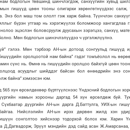
 нам бодлогын төвшинд шинчлэгдэж, санхүүгийн хувьд шил
амын гишүүд цөөн тооны олигархи хөрөнгөтнүүдээс салж, 
аа. Энэ бол маш том ололт гэж харж байна. Түүнчлэн санхүү
иллыг бүрэн утгаар нь хэрэгжүүлэх боломжоор хангагдлаа г
онолоо эцэслэн боловсруулж дуусахын зэрэгцээ, санхүү, мат
 болно. Мөн бодлогын шинэчлэлүүдээ ч үргэлжлүүлнэ.
гүй” гэлээ. Мөн тэрбээр АН-ын дотоод сонгуульд гишүүд и
Гишүүдийн оролцоотой нам байна” гэдэг томъёолол нь өөрө
амин сүнс нь. Өмнө нь гишүүдийн оролцоо байхгүй цөөн тоо
ролцоод асуудлыг шийддэг байсан бол өнөөдрийн энэ сон
лж байна” хэмээсэн юм.
д 565 хүн өрсөлдөхөөр бүртгүүлснээс Үндэсний бодлогын хор
дүүргийн намын хорооны даргад 54 хүн өрсөлдөж буй. Тух
Сүхбаатар дүүргийн АН-ын дарга Д.Баттулга, УИХ-ын гишү
байгаа. Нийслэлийн АН-ын ирэх дөрвөн жилд хэн уди
гишүүн сонголтоо хийснээр тодорхой болох юм. Харин Ү
а Д.Дагвадорж, Эрүүл мэндийн дэд сайд асан Ж.Амарсанаа,