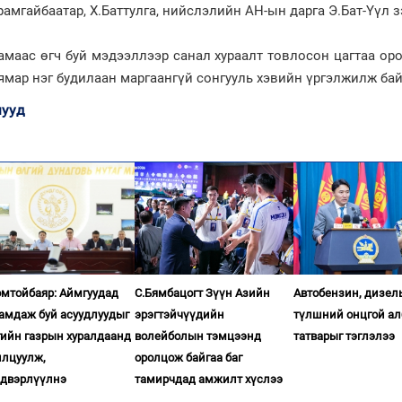
рамгайбаатар, Х.Баттулга, нийслэлийн АН-ын дарга Э.Бат-Үүл з
амаас өгч буй мэдээллээр санал хураалт товлосон цагтаа ор
 ямар нэг будилаан маргаангүй сонгууль хэвийн үргэлжилж бай
ууд
омтойбаяр: Аймгуудад
С.Бямбацогт Зүүн Азийн
Автобензин, дизел
гамдаж буй асуудлуудыг
эрэгтэйчүүдийн
түлшний онцгой ал
гийн газрын хуралдаанд
волейболын тэмцээнд
татварыг тэглэлээ
илцуулж,
оролцож байгаа баг
двэрлүүлнэ
тамирчдад амжилт хүслээ