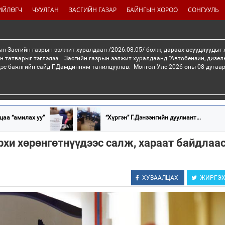
ИЙЛӨГЧ
ЧУУЛГАН
ЗАСГИЙН ГАЗАР
БАЙНГЫН ХОРОО
СОНГУУЛЬ
н Засгийн газрын ээлжит хуралдаан /2026.08.05/ болж, дараах асуудлуудыг
н татварыг тэглэлээ Засгийн газрын ээлжит хуралдаанд “Автобензин, дизел
дэс баялгийн сайд Г.Дамдинням танилцуулав. Монгол Улс 2026 оны 08 дугаар 
цаа “амилах уу”
“Хүргэн” Г.Дэнзэнгийн дуулиант...
рхи хөрөнгөтнүүдээс салж, хараат байдлаас
ХУВААЛЦАХ
ЖИРГЭ