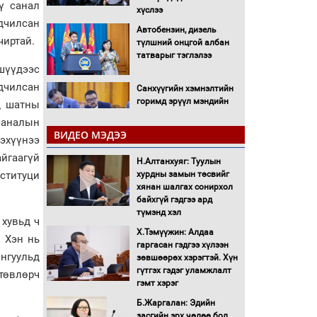
ү санал
хүслээ
дчилсан
Автобензин, дизель
чиртай.
түлшний онцгой албан
татварыг тэглэлээ
ишүүдээс
рдчилсан
Санхүүгийн хэмнэлтийн
горимд эрүүл мэндийн
д шатны
салбар хамаарахгүй
саналын
ВИДЕО МЭДЭЭ
эхүүнээ
Нөөцийн махны
йгаагүй
худалдаа, борлуулалтыг
Н.Алтанхуяг: Туулын
нээлттэй ил тод болгоно
ституци
хурдны замын төсвийг
хянан шалгах сонирхол
байхгүй гэдгээ ард
Монгол Улс “COP17”-д
түмэнд хэл
“Тал хээрийн
 хувьд ч
төлөвлөгөө”-гөө
Х.Тэмүүжин: Алдаа
. Хэн нь
танилцуулна
гаргасан гэдгээ хүлээн
онгуульд
зөвшөөрөх хэрэгтэй. Хүн
16 төрлийн эмийг нэг эх
гүтгэх гэдэг уламжлалт
төвлөрч
үүсвэрээс худалдан авах
гэмт хэрэг
журмыг баталлаа
Б.Жаргалан: Эдийн
засгийн эрх чөлөө бол