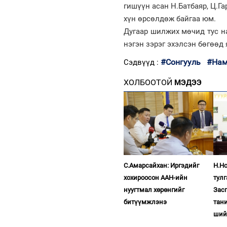
гишүүн асан Н.Батбаяр, Ц.Га
хүн өрсөлдөж байгаа юм.
Дугаар шилжих мөчид тус н
нэгэн зэрэг эхэлсэн бөгөөд
#Сонгууль
#Нам
Сэдвүүд :
ХОЛБООТОЙ
МЭДЭЭ
С.Амарсайхан: Иргэдийг
Н.Н
хохироосон ААН-ийн
тул
нуугтмал хөрөнгийг
Зас
битүүмжлэнэ
тан
ший