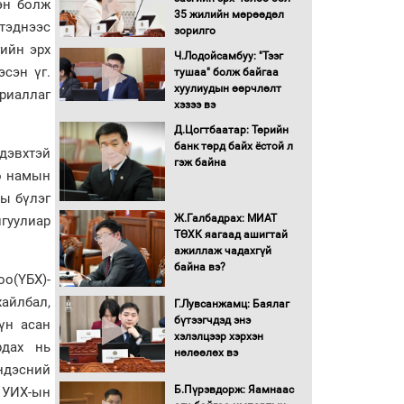
эн болж
Бүх шатанд хэмнэлтийн
35 жилийн мөрөөдөл
горимд шилжиж, найр
тэднээс
зорилго
наадам, зөвлөгөөн,
гийн эрх
гадаад томилолтыг
Ч.Лодойсамбуу: "Тээг
эсэн үг.
хориглолоо
тушаа" болж байгаа
хуулиудын өөрчлөлт
ериаллаг
Сайд нар төсвөө хэрхэн
хэзээ вэ
зарцуулах вэ?
Д.Цогтбаатар: Төрийн
банк төрд байх ёстой л
дэвхтэй
гэж байна
Засгийн газрын ээлжит
ө намын
хуралдаан болж байна
ны бүлэг
Ж.Галбадрах: МИАТ
гуулиар
ТӨХК яагаад ашигтай
Автомашинд улсын
ажиллаж чадахгүй
дугаарын тэгш,
байна вэ?
оо(ҮБХ)-
сондгойгоор шатахуун
олгоно
айлбал,
Г.Лувсанжамц: Баялаг
бүтээгчдэд энэ
үн асан
Бага орлоготой
хэлэлцээр хэрхэн
иргэдийн орлогод
рдах нь
нөлөөлөх вэ
татвар ногдуулахгүй
ндэсний
байх эрх зүйн орчныг
Б.Пүрэвдорж: Яамнаас
бүрдүүллээ
 УИХ-ын