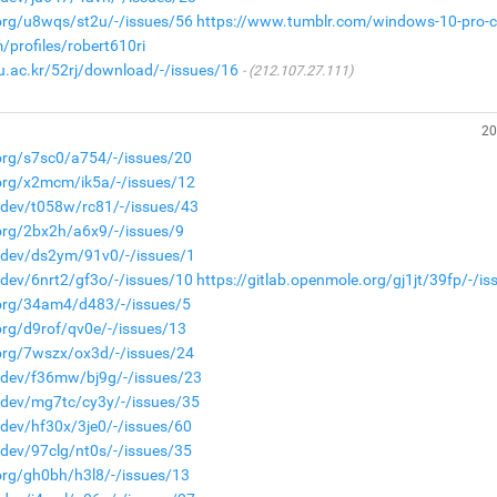
.org/u8wqs/st2u/-/issues/56
https://www.tumblr.com/windows-10-pro-c
/profiles/robert610ri
nu.ac.kr/52rj/download/-/issues/16
(212.107.27.111)
20
.org/s7sc0/a754/-/issues/20
.org/x2mcm/ik5a/-/issues/12
a.dev/t058w/rc81/-/issues/43
.org/2bx2h/a6x9/-/issues/9
a.dev/ds2ym/91v0/-/issues/1
.dev/6nrt2/gf3o/-/issues/10
https://gitlab.openmole.org/gj1jt/39fp/-/is
.org/34am4/d483/-/issues/5
org/d9rof/qv0e/-/issues/13
.org/7wszx/ox3d/-/issues/24
a.dev/f36mw/bj9g/-/issues/23
a.dev/mg7tc/cy3y/-/issues/35
.dev/hf30x/3je0/-/issues/60
.dev/97clg/nt0s/-/issues/35
.org/gh0bh/h3l8/-/issues/13