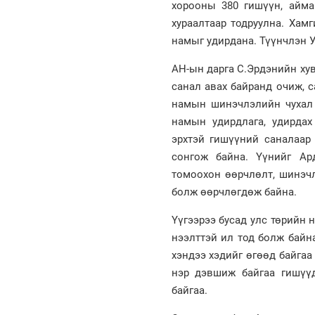
хорооны 380 гишүүн, айма
хураалтаар тодруулна. Хам
намыг удирдана. Түүнчлэн 
АН-ын дарга С.Эрдэнийн ху
санал авах байранд очиж, 
намын шинэчлэлийн чухал 
намын удирдлага, удирда
эрхтэй гишүүний саналаар 
сонгож байна. Үүнийг Ар
томоохон өөрчлөлт, шинэчл
болж өөрчлөгдөж байна.
Үүгээрээ бусад улс төрийн 
нээлттэй ил тод болж байн
хэндээ хэдийг өгөөд байга
нэр дэвшиж байгаа гишүү
байгаа.