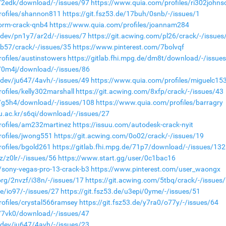
de/2edk/download/-/issues/97
https://www.quia.com/profiles/ri302johns
rofiles/shannon811
https://git.fsz53.de/17buh/0snb/-/issues/1
torm-crack-qnb4
https://www.quia.com/profiles/joannam284
a.dev/pn1y7/ar2d/-/issues/7
https://git.acwing.com/pl26/crack/-/issues
1b57/crack/-/issues/35
https://www.pinterest.com/7bolvqf
ofiles/austinstowers
https://gitlab.fhi.mpg.de/dm8t/download/-/issue
de/0m4j/download/-/issues/86
a.dev/ju647/4avh/-/issues/49
https://www.quia.com/profiles/miguelc15
ofiles/kelly302marshall
https://git.acwing.com/8xfp/crack/-/issues/43
de/g5h4/download/-/issues/108
https://www.quia.com/profiles/barragry
nu.ac.kr/s6qi/download/-/issues/27
rofiles/am232martinez
https://issuu.com/autodesk-crack-nyit
rofiles/jwong551
https://git.acwing.com/0o02/crack/-/issues/19
ofiles/bgold261
https://gitlab.fhi.mpg.de/71p7/download/-/issues/132
z/z0lr/-/issues/56
https://www.start.gg/user/0c1bac16
/sony-vegas-pro-13-crack-b3
https://www.pinterest.com/user_waongx
org/2nvzf/i38n/-/issues/17
https://git.acwing.com/5tbq/crack/-/issues
ze/io97/-/issues/27
https://git.fsz53.de/u3epi/0yme/-/issues/51
ofiles/crystal566ramsey
https://git.fsz53.de/y7ra0/o77y/-/issues/64
de/7vk0/download/-/issues/47
a.dev/ju647/4avh/-/issues/23