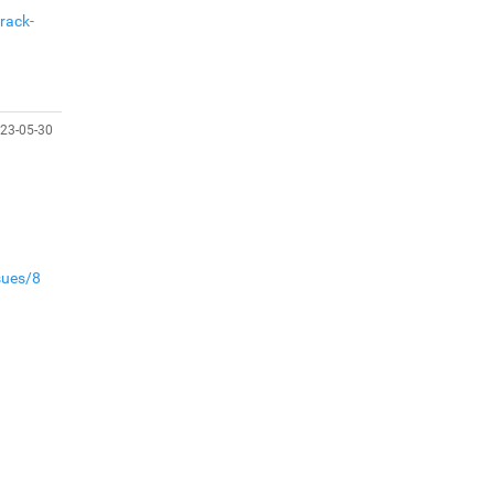
Н.Учралын мэдэгдлүүд
rack-
Төв аймагт өвлийн
бэлтгэл ажил 80 хувьтай
үргэлжилж байна
23-05-30
“Хөдөө аж ахуй,
хөдөөгийн хөгжил
төслийн 2 дахь шат”
төслийн хүрээнд 4
банктай дамжуулан
зээлдүүлэх гэрээ
sues/8
байгууллаа