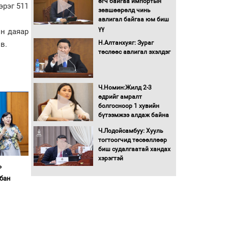
өгч байгаа импортын
эрэг 511
Хөшөө бүтсэн түүхийг
зөвшөөрөлд чинь
өгүүлэх 7 баримт
авлигал байгаа юм биш
үү
он даяар
Хөвсгөл нуурын лусыг
Н.Алтанхуяг: Зураг
в.
тахих төрийн тахилгын
төслөөс авлигал эхэлдэг
ёслол боллоо
“Хар жагсаалт”-ын
Ч.Номин:Жилд 2-3
асуудлыг цэгцлэх
өдрийг амралт
чиглэлээр
болгосноор 1 хувийн
Монголбанкны
бүтээмжээ алдаж байна
удирдлагад 30 хоногийн
Ч.Лодойсамбуу: Хууль
хугацаатай үүрэг өглөө
тогтоогчид төсөөллөөр
Ерөнхий сайд Н.Учрал
биш судалгаатай хандах
олимпиадын хүрээнд
хэрэгтэй
гарсан зардлыг
ь
шийдвэрлэж өгөхөөр
бан
болов
Энэ намар 1-6 дугаар
ангийн хүүхдүүдэд
сургуулийн автобус
үйлчилнэ