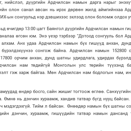
г, нийслэл, дүүргийн Ардчилсан намын дарга нарыг энэхү
гийн олон санал авсан нь ирэх дөрвөн жилд аймгийнхаа Ар
УИХ-ын сонгуульд нэр дэвшихээс эхлээд олон боломж олдох у
вьд өчигдөр 13:00 цагт Баянгол дүүргийн Ардчилсан намын г
саналаа өгсөн юм. Энэ үеэр тэрбээр “Дотоод сонгууль бол А
алхам. Анх удаа Ардчилсан намын бүх гишүүд анхан, дун
х бүрэлдэхүүнээ сонгож байна. Ардчилсан намын 152800 
17800 орчим анхан, дунд шатны удирдлага, удирдах бүрэлд
дчилсан нам төдийгүй Монголын улс төрийн түүхэнд ба
элт гэж харж байгаа. Мөн Ардчилсан нам бодлогын нам, ин
намуудад өндөр босго, сайн жишиг тогтоож өглөө. Санхүүгийн
а. Өмнө нь дэнчин хураамж, хандив татвар бүгд нууц байсан
а ч мэдэгдэхгүй. Тийм л байсан. Өнөөдөр намын бүх шатны с
дийн дэнчин, хураамж, гишүүдийн татвар намын дансанд 