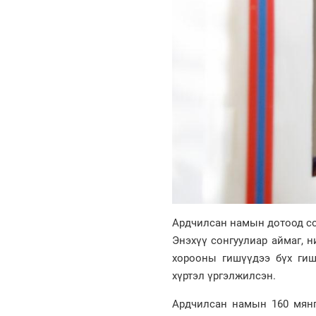
Ардчилсан намын дотоод сон
Энэхүү сонгуулиар аймаг, 
хорооны гишүүдээ бүх гиш
хүртэл үргэлжилсэн.
Ардчилсан намын 160 мянг