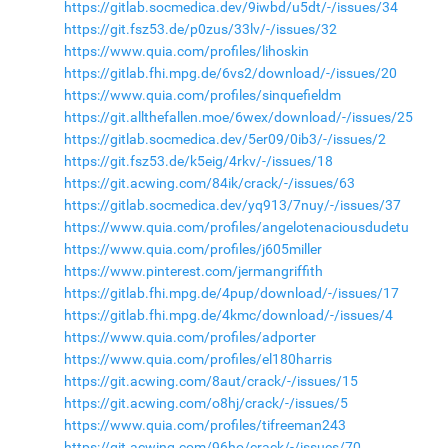
https://gitlab.socmedica.dev/9iwbd/u5dt/-/issues/34
https://git.fsz53.de/p0zus/33lv/-/issues/32
https://www.quia.com/profiles/lihoskin
https://gitlab.fhi.mpg.de/6vs2/download/-/issues/20
https://www.quia.com/profiles/sinquefieldm
https://git.allthefallen.moe/6wex/download/-/issues/25
https://gitlab.socmedica.dev/5er09/0ib3/-/issues/2
https://git.fsz53.de/k5eig/4rkv/-/issues/18
https://git.acwing.com/84ik/crack/-/issues/63
https://gitlab.socmedica.dev/yq913/7nuy/-/issues/37
https://www.quia.com/profiles/angelotenaciousdudetu
https://www.quia.com/profiles/j605miller
https://www.pinterest.com/jermangriffith
https://gitlab.fhi.mpg.de/4pup/download/-/issues/17
https://gitlab.fhi.mpg.de/4kmc/download/-/issues/4
https://www.quia.com/profiles/adporter
https://www.quia.com/profiles/el180harris
https://git.acwing.com/8aut/crack/-/issues/15
https://git.acwing.com/o8hj/crack/-/issues/5
https://www.quia.com/profiles/tifreeman243
https://git.acwing.com/96ho/crack/-/issues/70