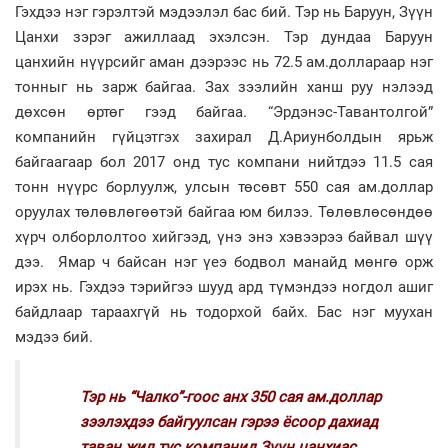
Гэхдээ нэг гэрэлтэй мэдээлэл бас бий. Тэр нь Баруун, Зүүн
Цанхи зэрэг ажиллаад эхэлсэн. Тэр дундаа Баруун
цанхийн нүүрсийг аман дээрээс нь 72.5 ам.доллараар нэг
тонныг нь зарж байгаа. Зах зээлийн ханш руу нэлээд
дөхсөн өртөг гээд байгаа. “Эрдэнэс-Тавантолгой”
компанийн гүйцэтгэх захирал Д.Ариунболдын ярьж
байгаагаар бол 2017 онд тус компани нийтдээ 11.5 сая
тонн нүүрс борлуулж, улсын төсөвт 550 сая ам.доллар
оруулах төлөвлөгөөтэй байгаа юм билээ. Төлөвлөсөндөө
хүрч олборлолтоо хийгээд, үнэ энэ хэвээрээ байвал шүү
дээ. Ямар ч байсан нэг үеэ бодвол манайд мөнгө орж
ирэх нь. Гэхдээ тэрийгээ шууд ард түмэндээ ногдол ашиг
байдлаар тараахгүй нь тодорхой байх. Бас нэг муухан
мэдээ бий.
Тэр нь “Чалко”-гоос анх 350 сая ам.доллар
зээлэхдээ байгуулсан гэрээ ёсоор дахиад
таван жил тус компанид Зүүн цанхиас