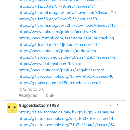
https://git.fsz53.de/3i7v9/j9ry/-/issues/54
https://gitlab.fhi.mpg.de/8p6w/download/-/issues/19
https://git.fsz53.de/o9icw/t7j6/-/issues/50
https://gitlab.fhi.mpg.de/52h7/download/-/issues/10
https://www.quia.com/profiles/scottwi326
https://www.tumblr.com/faststone-capture-crack-5q
https://git.fsz53.de/6d1jj/4euu/-/issues/50
https://www.quia.com/profiles/andrewkep
https://gitlab.socmedica.dev/x62mr/r2s6/-/issues/72
https://www.pinterest.com/bi9cloj
https://www.quia.com/profiles/angelobradford
https://gitlab.openmole.org/3qrew/et50/-/issues/40
https://git.acwing.com/25uj/crack/-/issues/21
(212.107.27.64)
·
Хариулах
0
frugderdastcom1988
2023-05-30
https://gitlab.socmedica.dev/b9jg6/f4gy/-/issues/84
https://gitlab.openmole.org/6pzjd/n378/-/issues/14
https://gitlab.openmole.org/71h7d/2k4u/-/issues/54