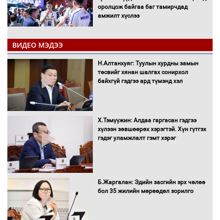
оролцож байгаа баг тамирчдад
амжилт хүслээ
ВИДЕО МЭДЭЭ
Автобензин, дизель түлшний онцгой
Н.Алтанхуяг: Туулын хурдны замын
албан татварыг тэглэлээ
төсвийг хянан шалгах сонирхол
байхгүй гэдгээ ард түмэнд хэл
Х.Тэмүүжин: Алдаа гаргасан гэдгээ
Санхүүгийн хэмнэлтийн горимд эрүүл
хүлээн зөвшөөрөх хэрэгтэй. Хүн гүтгэх
мэндийн салбар хамаарахгүй
гэдэг уламжлалт гэмт хэрэг
Нөөцийн махны худалдаа,
Б.Жаргалан: Эдийн засгийн эрх чөлөө
борлуулалтыг нээлттэй ил тод
бол 35 жилийн мөрөөдөл зорилго
болгоно