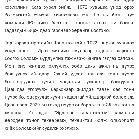
хэвлэлийн бага хурал хийж, 1072 хувьцаа үнэд орох
боломжтой хэмээн мэдээлсэн юм. Ер нь бол тус
компани IPO хийх бэлтгэл хангаж эхлэх юм байна.
Гадаадын бирж дээр гарснаар хөрөнгө босгоно.
Тэр хэрээр иргэдийн Тавантолгойн 1072 ширхэг хувьцаа
үнэд орно. Ирэх жилийн сүүлчээр гаднаас хөрөнгө
босгох боломж бүрдүүлнэ гэж үзэж байгаа гэдгээ хэлсэн.
Мөн энэ жилдээ эхлүүлэх хоёр дахь ажил нь нүүрс
баяжуулах үйлдвэр. Эхний удаад нэг сая тонн нүүрс
боловсруулах хүчин чадалтай үйлдвэр байгуулна.
Цаашдаа угсруулж барьснаар жилдээ таван сая тонн
нүүрс боловсруулах хүчин чадалтай үйлдвэртэй болох аж.
Цаашлаад 2020 он гэхэд нүүрс олборлолтыг 35 сая тоннд
хүргэнэ. Ингэхдээ “Эрдэнэс тавантолгой” компани
өөрсдөө тоног төхөөрөмж, техниктэй болж, олборлолт
хийх боломжийг судалж эхэлжээ.