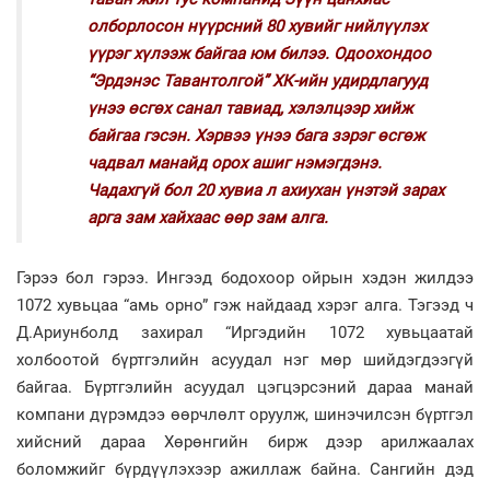
олборлосон нүүрсний 80 хувийг нийлүүлэх
үүрэг хүлээж байгаа юм билээ. Одоохондоо
“Эрдэнэс Тавантолгой” ХК-ийн удирдлагууд
үнээ өсгөх санал тавиад, хэлэлцээр хийж
байгаа гэсэн. Хэрвээ үнээ бага зэрэг өсгөж
чадвал манайд орох ашиг нэмэгдэнэ.
Чадахгүй бол 20 хувиа л ахиухан үнэтэй зарах
арга зам хайхаас өөр зам алга.
Гэрээ бол гэрээ. Ингээд бодохоор ойрын хэдэн жилдээ
1072 хувьцаа “амь орно” гэж найдаад хэрэг алга. Тэгээд ч
Д.Ариунболд захирал “Иргэдийн 1072 хувьцаатай
холбоотой бүртгэлийн асуудал нэг мөр шийдэгдээгүй
байгаа. Бүртгэлийн асуудал цэгцэрсэний дараа манай
компани дүрэмдээ өөрчлөлт оруулж, шинэчилсэн бүртгэл
хийсний дараа Хөрөнгийн бирж дээр арилжаалах
боломжийг бүрдүүлэхээр ажиллаж байна. Сангийн дэд