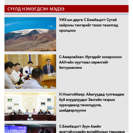
СҮҮЛД НЭМЭГДСЭН МЭДЭЭ
УИХ-ын дарга С.Бямбацогт Сутай
хайрхны тэнгэрийг тахих тахилгад
оролцлоо
С.Амарсайхан: Иргэдийг хохироосон
ААН-ийн нуугтмал хөрөнгийг
битүүмжлэнэ
Н.Номтойбаяр: Аймгуудад тулгамдаж
буй асуудлуудыг Засгийн газрын
хуралдаанд танилцуулж,
шийдвэрлүүлнэ
С.Бямбацогт Зүүн Азийн
эрэгтэйчүүдийн волейболын тэмцээнд