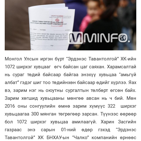
Монгол Улсын иргэн бүрт “Эрдэнэс Тавантолгой” ХК-ийн
1072 ширхэг хувцааг өгч байсан цаг саяхан. Харамсалтай
нь сураг төдий байсаар байгаа энэхүү хувьцаа “амьгүй
албат” гэдэг шиг тоо төдийнхөн байсаар өдийг хүрлээ. Яах
вэ, зарим нэг нь оюутны сургалтын төлбөрт өгсөн байх.
Зарим хөгшид хувьцааны мөнгөө авсан нь ч бий. Мөн
2016 оны сонгуулийн өмнө зарим хүмүүс 322 ширхэг
хувьцаагаа 300 мянган төгрөгөөр зарсан. Түү­нээс өөрөөр
бол 1072 ширхэг ху­вьцаа амилаагүй. Харин Зас­гийн
газраас энэ сарын 01-ний өдөр гэхэд “Эрдэнэс
Тавантолгой” ХК БНХАУ-ын “Чалко” компанийн өрнөөс