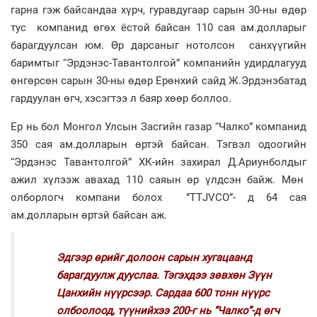
гарна гэж байсандаа хүрч, гуравдугаар сарын 30-ны өдөр
тус компанид өгөх ёстой байсан 110 сая ам.долларыг
барагдуулсан юм. Өр дарсаныг нотолсон санхүүгийн
баримтыг “Эрдэнэс-Тавантолгой” компа­нийн удирдлагууд
өнгөрсөн сарын 30-ны өдөр Ерөнхий сайд Ж.Эрдэнэбатад
гардуулан өгч, хэсэгтээ л баяр хөөр боллоо.
Ер нь бол Монгол Улсын Засгийн газар “Чалко” компанид
350 сая ам.долларын өртэй байсан. Тэгвэл одоогийн
“Эрдэнэс Тавантолгой” ХК-ийн захирал Д.Ариунболдыг
ажил хүлээж авахад 110 саяын өр үлдсэн байж. Мөн
олборлогч компани болох ”ТТJVCO”- д 64 сая
ам.долларын өртэй байсан аж.
Эдгээр өрийг долоон сарын хугацаанд
барагдуулж дууслаа. Тэгэхдээ зөвхөн Зүүн
Цанхийн нүүрсээр. Сардаа 600 тонн нүүрс
олбоолоод, түүнийхээ 200-г нь “Чалко”-д өгч