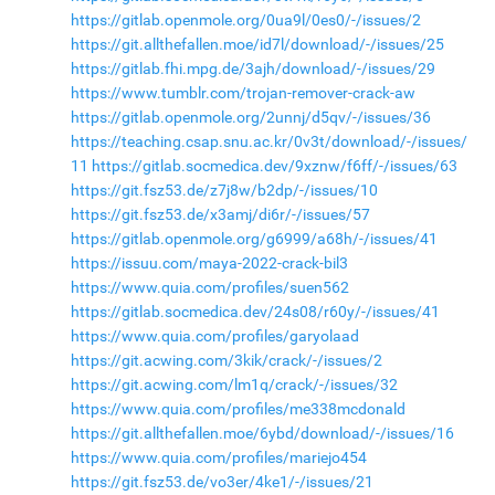
https://gitlab.openmole.org/0ua9l/0es0/-/issues/2
https://git.allthefallen.moe/id7l/download/-/issues/25
https://gitlab.fhi.mpg.de/3ajh/download/-/issues/29
https://www.tumblr.com/trojan-remover-crack-aw
https://gitlab.openmole.org/2unnj/d5qv/-/issues/36
https://teaching.csap.snu.ac.kr/0v3t/download/-/issues/
11
https://gitlab.socmedica.dev/9xznw/f6ff/-/issues/63
https://git.fsz53.de/z7j8w/b2dp/-/issues/10
https://git.fsz53.de/x3amj/di6r/-/issues/57
https://gitlab.openmole.org/g6999/a68h/-/issues/41
https://issuu.com/maya-2022-crack-bil3
https://www.quia.com/profiles/suen562
https://gitlab.socmedica.dev/24s08/r60y/-/issues/41
https://www.quia.com/profiles/garyolaad
https://git.acwing.com/3kik/crack/-/issues/2
https://git.acwing.com/lm1q/crack/-/issues/32
https://www.quia.com/profiles/me338mcdonald
https://git.allthefallen.moe/6ybd/download/-/issues/16
https://www.quia.com/profiles/mariejo454
https://git.fsz53.de/vo3er/4ke1/-/issues/21