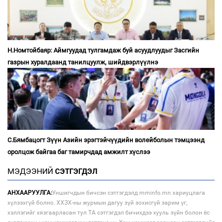
Н.Номтойбаяр: Аймгуудад тулгамдаж буй асуудлуудыг Засгийн
газрын хуралдаанд танилцуулж, шийдвэрлүүлнэ
С.Бямбацогт Зүүн Азийн эрэгтэйчүүдийн волейболын тэмцээнд
оролцож байгаа баг тамирчдад амжилт хүслээ
МЭДЭЭНИЙ
СЭТГЭГДЭЛ
АНХААРУУЛГА:
Уншигчдын бичсэн сэтгэгдэлд mminfo.mn хариуцлага
хүлээхгүй болно. ХХЗХ-ны журмын дагуу зүй зохисгүй зарим үг,
хэллэгийг хязгаарласан тул ТА сэтгэгдэл бичихдээ хууль зүйн болон ёс