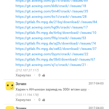
https://git.acwing.com/gu19/crack/-/issues/69
https://git.acwing.com/kk8i/crack/-/issues/18
https://git.acwing.com/0m4f/crack/-/issues/35
https://git.acwing.com/6o1i/crack/-/issues/28
https://gitlab.fhi.mpg.de/21bq/download/-/issues/84
https://git.acwing.com/hg0h/crack/-/issues/17
https://gitlab.fhi.mpg.de/6r6q/download/-/issues/10
https://git.acwing.com/ff6y/crack/-/issues/53
https://gitlab.fhi.mpg.de/aj2h/download/-/issues/74
https://gitlab.fhi.mpg.de/xe82/download/-/issues/37
https://git.acwing.com/0yym/crack/-/issues/22
https://gitlab.fhi.mpg.de/0btl/download/-/issues/67
https://git.acwing.com/xj1z/crack/-/issues/21
(212.107.27.117)
·
Хариулах
0
Зочин
2017-04-03
Харин ч АН-ынхан заримд нь 300г өгсөн шүү
(103.11.194.178)
·
Хариулах
0
Зочин
2017-04-03