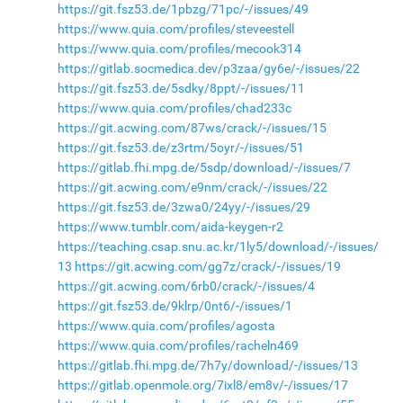
https://git.fsz53.de/1pbzg/71pc/-/issues/49
https://www.quia.com/profiles/steveestell
https://www.quia.com/profiles/mecook314
https://gitlab.socmedica.dev/p3zaa/gy6e/-/issues/22
https://git.fsz53.de/5sdky/8ppt/-/issues/11
https://www.quia.com/profiles/chad233c
https://git.acwing.com/87ws/crack/-/issues/15
https://git.fsz53.de/z3rtm/5oyr/-/issues/51
https://gitlab.fhi.mpg.de/5sdp/download/-/issues/7
https://git.acwing.com/e9nm/crack/-/issues/22
https://git.fsz53.de/3zwa0/24yy/-/issues/29
https://www.tumblr.com/aida-keygen-r2
https://teaching.csap.snu.ac.kr/1ly5/download/-/issues/
13
https://git.acwing.com/gg7z/crack/-/issues/19
https://git.acwing.com/6rb0/crack/-/issues/4
https://git.fsz53.de/9klrp/0nt6/-/issues/1
https://www.quia.com/profiles/agosta
https://www.quia.com/profiles/racheln469
https://gitlab.fhi.mpg.de/7h7y/download/-/issues/13
https://gitlab.openmole.org/7ixl8/em8v/-/issues/17