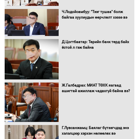
Монгол Улс “COP17”-д “Тал хээрийн
Ч.Лодойсамбуу: "Тээг тушаа" болж
төлөвлөгөө”-гөө танилцуулна
байгаа хуулиудын өөрчлөлт хэзээ вэ
Д.Цогтбаатар: Төрийн банк төрд байх
ёстой л гэж байна
16 төрлийн эмийг нэг эх үүсвэрээс
худалдан авах журмыг баталлаа
Бүх шатанд хэмнэлтийн горимд
Ж.Галбадрах: МИАТ ТӨХК яагаад
шилжиж, найр наадам, зөвлөгөөн,
ашигтай ажиллаж чадахгүй байна вэ?
гадаад томилолтыг хориглолоо
Сайд нар төсвөө хэрхэн зарцуулах вэ?
Г.Лувсанжамц: Баялаг бүтээгчдэд энэ
хэлэлцээр хэрхэн нөлөөлөх вэ