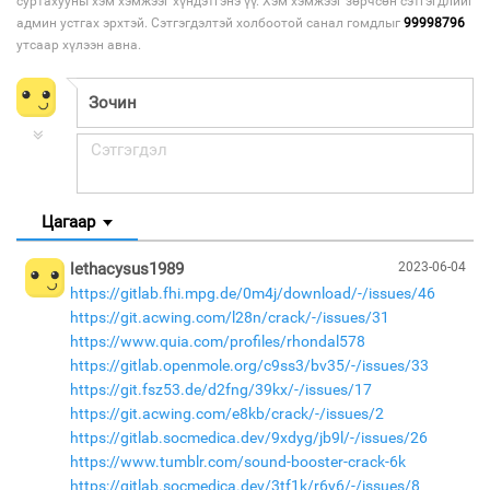
суртахууны хэм хэмжээг хүндэтгэнэ үү. Хэм хэмжээг зөрчсөн сэтгэгдлийг
админ устгах эрхтэй. Сэтгэгдэлтэй холбоотой санал гомдлыг
99998796
утсаар хүлээн авна.
Цагаар
lethacysus1989
2023-06-04
https://gitlab.fhi.mpg.de/0m4j/download/-/issues/46
https://git.acwing.com/l28n/crack/-/issues/31
https://www.quia.com/profiles/rhondal578
https://gitlab.openmole.org/c9ss3/bv35/-/issues/33
https://git.fsz53.de/d2fng/39kx/-/issues/17
https://git.acwing.com/e8kb/crack/-/issues/2
https://gitlab.socmedica.dev/9xdyg/jb9l/-/issues/26
https://www.tumblr.com/sound-booster-crack-6k
https://gitlab.socmedica.dev/3tf1k/r6y6/-/issues/8