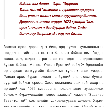
байсан юм билээ. Одоо “Эрдэнэс
Тавантолгой” компани нүүрсээрээ өр дарах
биш, улсын төсөвт мөнгө оруулахаар боллоо.
Дээрээс нь өнөөх алдарт 1072 хувьцаа “амь
орох” нөхцөл ч бас бүрдэж байна. Тийм
болохоор баярлахгүй гээд яах билээ.
Зөвхөн өрөө дарсанд ч биш, ард түмэн хувьцааныхаа
ногдол ашгийг авах нь гэж баярлаж байгаа юм. Гэхдээ
хэзээ, яаж, хэдэн төгрөг авах вэ гэдэг нь одоохондоо
бүрхэг байна. Монгол Улсын Ерөнхий сайд Ж.Эрдэнэбат
өр дарсан санхүүгийн баримтыг хүлээж авах үеэрээ
“Авсан өрөө бүрэн төлсөн та бүхний энэ эхлэл булган
сүүлтэй байхыг ерөөе. Одоо компаниа ашигтай, дээр нь
иргэдийнхээ 1072 хувьцаанд ногдол ашиг хуваарилах
боломж бүрдүүлэхийн төлөө ажилла” хэмээн “Эрдэнэс
Тавантолгой” компанийн удирдлагуудад хэлсэн. Харин
тус компанийн зүгээс өнгөрсөн сарын 31-ний өдөр