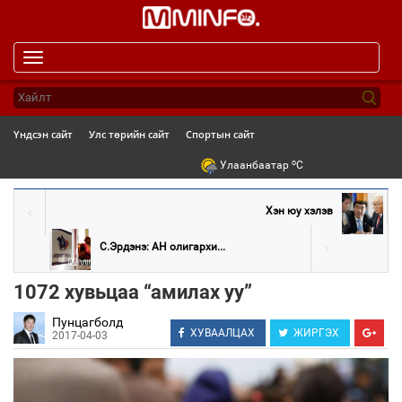
Toggle
navigation
Үндсэн сайт
Улс төрийн сайт
Спортын сайт
o
Улаанбаатар
C
Хэн юу хэлэв
С.Эрдэнэ: АН олигархи...
1072 хувьцаа “амилах уу”
Пунцагболд
ХУВААЛЦАХ
ЖИРГЭХ
2017-04-03