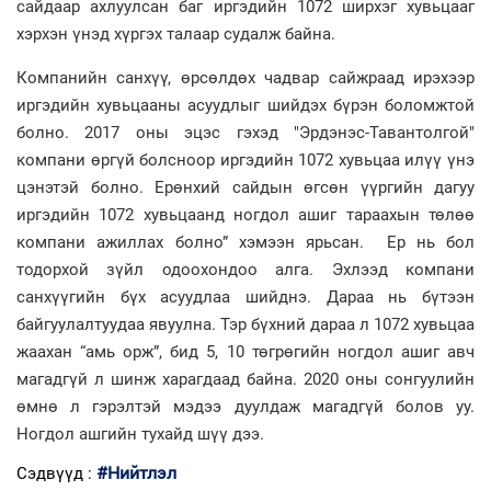
сайдаар ахлуулсан баг иргэдийн 1072 ширхэг хувьцааг
хэрхэн үнэд хүргэх талаар судалж байна.
Компанийн санхүү, өрсөлдөх чадвар сайжраад ирэхээр
иргэдийн хувьцааны асуудлыг шийдэх бүрэн боломжтой
болно. 2017 оны эцэс гэхэд "Эрдэнэс-Тавантолгой"
компани өргүй болсноор иргэдийн 1072 хувьцаа илүү үнэ
цэнэтэй болно. Ерөнхий сайдын өгсөн үүргийн дагуу
иргэдийн 1072 хувьцаанд ногдол ашиг тараахын төлөө
компани ажиллах болно” хэмээн ярьсан. Ер нь бол
тодорхой зүйл одоохондоо алга. Эхлээд компани
санхүүгийн бүх асуудлаа шийднэ. Дараа нь бүтээн
байгуулалтуудаа явуулна. Тэр бүхний дараа л 1072 хувьцаа
жаахан “амь орж”, бид 5, 10 төгрөгийн ногдол ашиг авч
магадгүй л шинж харагдаад байна. 2020 оны сонгуулийн
өмнө л гэрэлтэй мэдээ дуулдаж магадгүй болов уу.
Ногдол ашгийн тухайд шүү дээ.
#Нийтлэл
Сэдвүүд :