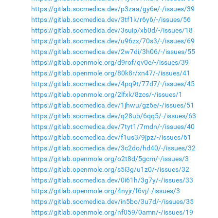
https://gitlab.socmedica.dev/p3zaa/gy6e/-/issues/39
https://gitlab.socmedica.dev/3tf1k/r6y6/-/issues/56
https://gitlab.socmedica.dev/3suip/xb0d/-/issues/18
https://gitlab.socmedica.dev/u96zx/70s3/-/issues/69
https://gitlab.socmedica.dev/2w7di/3h06/-/issues/55
https://gitlab.openmole.org/d9rof/qv0e/-/issues/39
https://gitlab.openmole.org/80k8r/xn47/-/issues/41
https://gitlab.socmedica.dev/4pq9t/77d7/-/issues/45
https://gitlab.openmole.org/2lfxk/8zcs/-/issues/1
https://gitlab.socmedica.dev/1jhwu/gz6e/-/issues/51
https://gitlab.socmedica.dev/q28ub/6qq5/-/issues/63
https://gitlab.socmedica.dev/7tyt1/7mdn/-/issues/40
https://gitlab.socmedica.dev/f1us3/9jpz/-/issues/61
https://gitlab.socmedica.dev/3c2do/hd40/-/issues/32
https://gitlab.openmole.org/o2t8d/5gcm/-/issues/3
https://gitlab.openmole.org/s5i3g/u1z0/-/issues/32
https://gitlab.socmedica.dev/0i61h/3g7y/-/issues/33
https://gitlab.openmole.org/4nyjr/f6vj/-/issues/3
https://gitlab.socmedica.dev/in5bo/3u7d/-/issues/35
https://gitlab.openmole.org/nf059/0amn/-/issues/19