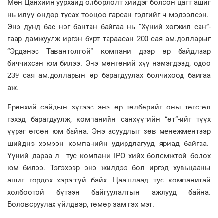
Мөн Цанхийн уурхайд олборлолт хийдэг болсон цагт ашиг
нь илүү өндөр тусах тооцоо гарсан гэдгийг ч мэдээлсэн.
Энэ дунд бас нэг бантан байгаа нь “Хүний хөгжил сан”-
гаар дамжуулж иргэн бүрт тараасан 200 сая ам.долларыг
“Эрдэнэс Тавантолгой” компани дээр өр байдлаар
биччихсэн юм билээ. Энэ мөнгөний хүү нэмэгдээд, одоо
239 сая ам.долларын өр барагдуулах болчихоод байгаа
аж.
Ерөнхий сайдын зүгээс энэ өр төлбөрийг оны төгсгөл
гэхэд барагдуулж, компанийн санхүүгийн “өт”-ийг түүх
үүрэг өгсөн юм байна. Энэ асуудлыг зөв менежментээр
шийднэ хэмээн компанийн удирдлагууд яриад байгаа.
Үүний дараа л тус компани IPO хийх боломжтой болох
юм билээ. Тэгэхээр энэ жилдээ бол иргэд хувьцааны
ашиг гордох хэрэггүй байх. Цаашлаад тус компанитай
холбоотой бүтээн байгуулалтын ажлууд байна.
Боловсруулах үйлдвэр, төмөр зам гэх мэт.