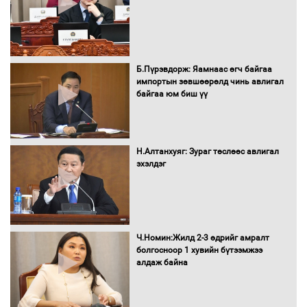
Засгийн газрын ээлжит хуралдаан
болж байна
Б.Пүрэвдорж: Яамнаас өгч байгаа
импортын зөвшөөрөлд чинь авлигал
байгаа юм биш үү
Автомашинд улсын дугаарын тэгш,
сондгойгоор шатахуун олгоно
Н.Алтанхуяг: Зураг төслөөс авлигал
эхэлдэг
Бага орлоготой иргэдийн орлогод
татвар ногдуулахгүй байх эрх зүйн
орчныг бүрдүүллээ
Ч.Номин:Жилд 2-3 өдрийг амралт
болгосноор 1 хувийн бүтээмжээ
алдаж байна
Хөшөө бүтсэн түүхийг өгүүлэх 7