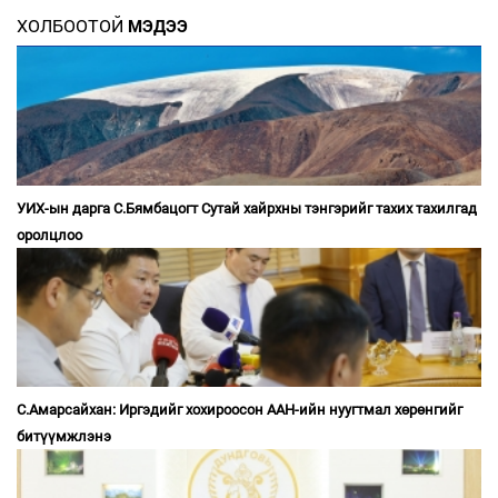
ХОЛБООТОЙ
МЭДЭЭ
УИХ-ын дарга С.Бямбацогт Сутай хайрхны тэнгэрийг тахих тахилгад
оролцлоо
С.Амарсайхан: Иргэдийг хохироосон ААН-ийн нуугтмал хөрөнгийг
битүүмжлэнэ