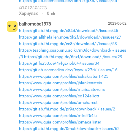
https://gitlab.socmedica.dev/6nrt2/gf3o/-/issues/55
(212.107.27.111)
·
Хариулах
0
baihomobe1978
2023-06-02
https://gitlab.fhi.mpg.de/x84d/download/-/issues/46
https://git.allthefallen.moe/5k2f/download/-/issues/27
https://gitlab.fhi.mpg.de/ee8r/download/-/issues/53
https://teaching.csap.snu.ac.kr/m0dq/download/-/issues
/9
https://gitlab.fhi.mpg.de/6nxf/download/-/issues/29
https://git.fsz53.de/4vfgz/i6b6/-/issues/34
https://gitlab.socmedica.dev/9xywu/27ri/-/issues/16
https://www.quia.com/profiles/schakrabarti425
https://www.quia.com/profiles/jblankenstein
https://www.quia.com/profiles/marisastevens
https://www.quia.com/profiles/co124elliott
https://www.quia.com/profiles/amcharest
https://gitlab.fhi.mpg.de/pr9a/download/-/issues/2
https://www.quia.com/profiles/mike264lu
https://www.quia.com/profiles/jomacallister
https://gitlab.fhi.mpg.de/0mub/download/-/issues/62