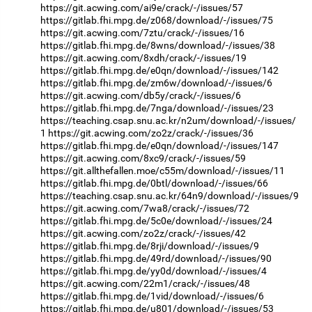
https://git.acwing.com/ai9e/crack/-/issues/57
https://gitlab.fhi.mpg.de/z068/download/-/issues/75
https://git.acwing.com/7ztu/crack/-/issues/16
https://gitlab.fhi.mpg.de/8wns/download/-/issues/38
https://git.acwing.com/8xdh/crack/-/issues/19
https://gitlab.fhi.mpg.de/e0qn/download/-/issues/142
https://gitlab.fhi.mpg.de/zm6w/download/-/issues/6
https://git.acwing.com/db5y/crack/-/issues/6
https://gitlab.fhi.mpg.de/7nga/download/-/issues/23
https://teaching.csap.snu.ac.kr/n2um/download/-/issues/
1
https://git.acwing.com/zo2z/crack/-/issues/36
https://gitlab.fhi.mpg.de/e0qn/download/-/issues/147
https://git.acwing.com/8xc9/crack/-/issues/59
https://git.allthefallen.moe/c55m/download/-/issues/11
https://gitlab.fhi.mpg.de/0btl/download/-/issues/66
https://teaching.csap.snu.ac.kr/64n9/download/-/issues/9
https://git.acwing.com/7wa8/crack/-/issues/72
https://gitlab.fhi.mpg.de/5c0e/download/-/issues/24
https://git.acwing.com/zo2z/crack/-/issues/42
https://gitlab.fhi.mpg.de/8rji/download/-/issues/9
https://gitlab.fhi.mpg.de/49rd/download/-/issues/90
https://gitlab.fhi.mpg.de/yy0d/download/-/issues/4
https://git.acwing.com/22m1/crack/-/issues/48
https://gitlab.fhi.mpg.de/1vid/download/-/issues/6
https://gitlab.fhi.mpg.de/u801/download/-/issues/53