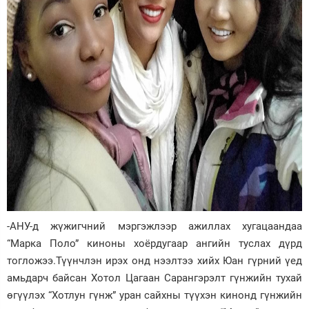
-АНУ-д жүжигчний мэргэжлээр ажиллах хугацаандаа
“Марка Поло” киноны хоёрдугаар ангийн туслах дүрд
тогложээ.Түүнчлэн ирэх онд нээлтээ хийх Юан гүрний үед
амьдарч байсан Хотол Цагаан Сарангэрэлт гүнжийн тухай
өгүүлэх “Хотлун гүнж” уран сайхны түүхэн кинонд гүнжийн