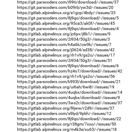
https://git.parscoders.com/i99ti/download/-/issues/37
https://git.parscoders.com/b09rb/yw3d/-/issues/20
https://gitlab.alpinelinux.org/e1gcp/4bdy/-/issues/33
https://git.parscoders.com/8j9qo/download/-/issues/5
https://gitlab.alpinelinux.org/95ca3/ak0f/-/issues/45
https://git.parscoders.com/8j9qo/download/-/issues/4
https://gitlab.alpinelinux.org/jc6pv/j8b1/-/issues/9
https://git.parscoders.com/2i934/50g3/-/issues/3
https://git.parscoders.com/h4a6k/cw9k/-/issues/7
https://gitlab.alpinelinux.org/j0624/sd38/-/issues/42
https://gitlab.alpinelinux.org/rh1v9/gs2o/-/issues/17
https://git.parscoders.com/2i934/50g3/-/issues/31
https://git.parscoders.com/8j9qo/download/-/issues/6
https://git.parscoders.com/hz4o7/download/-/issues/42
https://gitlab.alpinelinux.org/rh1v9/gs2o/-/issues/56
https://git.parscoders.com/k993l/download/-/issues/21
https://gitlab.alpinelinux.org/ui6ah/6wi8/-/issues/19
https://git.parscoders.com/4uqbx/download/-/issues/14
https://git.parscoders.com/4uqbx/download/-/issues/9
https://git.parscoders.com/3ws2r/download/-/issues/37
https://gitlab.alpinelinux.org/l9jww/r2d9/-/issues/37
https://git.parscoders.com/s9lyd/9pkh/-/issues/12
https://git.parscoders.com/8j9qo/download/-/issues/22
https://gitlab.alpinelinux.org/r38gm/7xxo/-/issues/50
https://gitlab.alpinelinux.org/m4k3e/xu63/-/issues/18