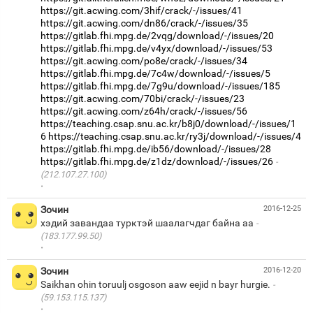
https://git.acwing.com/3hif/crack/-/issues/41
https://git.acwing.com/dn86/crack/-/issues/35
https://gitlab.fhi.mpg.de/2vqg/download/-/issues/20
https://gitlab.fhi.mpg.de/v4yx/download/-/issues/53
https://git.acwing.com/po8e/crack/-/issues/34
https://gitlab.fhi.mpg.de/7c4w/download/-/issues/5
https://gitlab.fhi.mpg.de/7g9u/download/-/issues/185
https://git.acwing.com/70bi/crack/-/issues/23
https://git.acwing.com/z64h/crack/-/issues/56
https://teaching.csap.snu.ac.kr/b8j0/download/-/issues/1
6
https://teaching.csap.snu.ac.kr/ry3j/download/-/issues/4
https://gitlab.fhi.mpg.de/ib56/download/-/issues/28
https://gitlab.fhi.mpg.de/z1dz/download/-/issues/26
(212.107.27.100)
·
Зочин
2016-12-25
хэдий завандаа турктэй шаалагчдаг байна аа
(183.177.99.50)
·
Зочин
2016-12-20
Saikhan ohin toruulj osgoson aaw eejid n bayr hurgie.
(59.153.115.137)
·