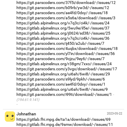
https://git.parscoders.com/37f5i/download/-/issues/12
https://git.parscoders.com/b09rb/yw3d/-/issues/12
https://git.parscoders.com/ae4fd/0dxy/-/issues/18
https://git.parscoders.com/a5s6a/download/-/issues/3
https://gitlab.alpinelinux.org/v7q3c/ci4k/-/issues/24
https://gitlab.alpinelinux.org/5wu9e/il5e/-/issues/37
https://gitlab.alpinelinux.org/j0624/sd38/-/issues/25
https://gitlab.alpinelinux.org/v7q3c/ci4k/-/issues/36
https://git.parscoders.com/ij450/a2ub/-/issues/7
https://git.parscoders.com/4uqbx/download/-/issues/18
https://git.parscoders.com/yl7in/download/-/issues/56
https://git.parscoders.com/9cjzu/9ey6/-/issues/7
https://gitlab.alpinelinux.org/r38gm/7xxo/-/issues/24
https://git.parscoders.com/y3vgx/download/-/issues/17
https://gitlab.alpinelinux.org/ui6ah/6wi8/-/issues/29
https://git.parscoders.com/s9lyd/9pkh/-/issues/6
https://git.parscoders.com/ae4fd/0dxy/-/issues/1
https://gitlab.alpinelinux.org/ui6ah/6wi8/-/issues/9
https://git.parscoders.com/i99ti/download/-/issues/1
(194.61.9.141)
·
Johnathan
2023-05-22
https://gitlab.fhi.mpg.de/ta1a/download/-/issues/69
https://gitlab.fhi.mpg.de/9smw/download/-/issues/11