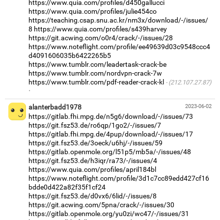
https://www.quia.com/profiles/d450gallucci
https://www.quia.com/profiles/julie454co
https://teaching.csap.snu.ac.kr/nm3x/download/-/issues/
8
https://www.quia.com/profiles/s439harvey
https://git.acwing.com/o0r4/crack/-/issues/28
https://www.noteflight.com/profile/ee49639d03c9548ccc4
d4091606035b6422265b5
https://www.tumblr.com/leadertask-crack-be
https://www.tumblr.com/nordvpn-crack-7w
https://www.tumblr.com/pdf-reader-crack-kl
(212.107.27.87)
·
alanterbadd1978
2023-06-02
https://gitlab.fhi.mpg.de/n5g6/download/-/issues/73
https://git.fsz53.de/ro6qp/1go2/-/issues/7
https://gitlab.fhi.mpg.de/4pup/download/-/issues/17
https://git.fsz53.de/3oeck/u6hj/-/issues/59
https://gitlab.openmole.org/l51p5/mb5a/-/issues/48
https://git.fsz53.de/h3iqr/ra73/-/issues/4
https://www.quia.com/profiles/april184bl
https://www.noteflight.com/profile/3d1c7cc89edd427cf16
bdde0d422a82f35f1cf24
https://git.fsz53.de/d0vx6/6lid/-/issues/8
https://git.acwing.com/5pna/crack/-/issues/30
https://gitlab.openmole.org/yu0zi/wc47/-/issues/31