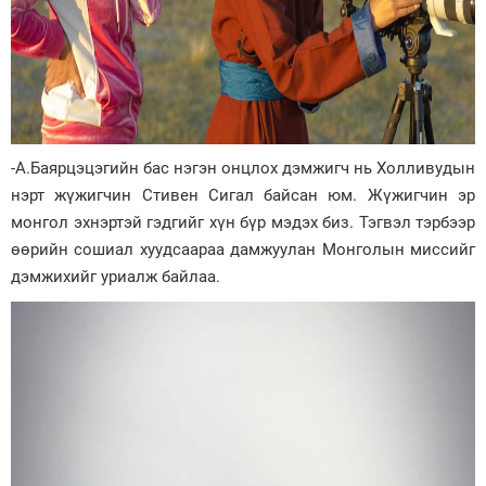
-А.Баярцэцэгийн бас нэгэн онцлох дэмжигч нь Холливудын
нэрт жүжигчин Стивен Сигал байсан юм. Жүжигчин эр
монгол эхнэртэй гэдгийг хүн бүр мэдэх биз. Тэгвэл тэрбээр
өөрийн сошиал хуудсаараа дамжуулан Монголын миссийг
дэмжихийг уриалж байлаа.