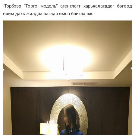
-Тэрбээр “Торго модель” агентлагт харьяалагддаг бөгөөд
найм дахь жилдээ загвар өмсч байгаа аж.