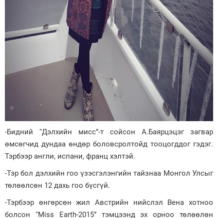
-Бидний “Дэлхийн мисс”-т сойсон А.Баярцэцэг загвар
өмсөгчид дундаа өндөр боловсролтойд тооцогддог гэдэг.
Тэрбээр англи, испани, франц хэлтэй.
-Тэр бол дэлхийн гоо үзэсгэлэнгийн тайзнаа Монгол Улсыг
төлөөлсөн 12 дахь гоо бүсгүй.
-Тэрбээр өнгөрсөн жил Австрийн нийслэл Вена хотноо
болсон “Miss Earth-2015” тэмцээнд эх орноо төлөөлөн