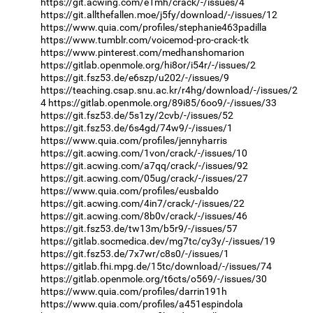
https://git.acwing.com/e1mh/crack/-/issues/4
https://git.allthefallen.moe/j5fy/download/-/issues/12
https://www.quia.com/profiles/stephanie463padilla
https://www.tumblr.com/voicemod-pro-crack-tk
https://www.pinterest.com/medhanshomarion
https://gitlab.openmole.org/hi8or/i54r/-/issues/2
https://git.fsz53.de/e6szp/u202/-/issues/9
https://teaching.csap.snu.ac.kr/r4hg/download/-/issues/2
4
https://gitlab.openmole.org/89i85/6oo9/-/issues/33
https://git.fsz53.de/5s1zy/2cvb/-/issues/52
https://git.fsz53.de/6s4gd/74w9/-/issues/1
https://www.quia.com/profiles/jennyharris
https://git.acwing.com/1von/crack/-/issues/10
https://git.acwing.com/a7qq/crack/-/issues/92
https://git.acwing.com/05ug/crack/-/issues/27
https://www.quia.com/profiles/eusbaldo
https://git.acwing.com/4in7/crack/-/issues/22
https://git.acwing.com/8b0v/crack/-/issues/46
https://git.fsz53.de/tw13m/b5r9/-/issues/57
https://gitlab.socmedica.dev/mg7tc/cy3y/-/issues/19
https://git.fsz53.de/7x7wr/c8s0/-/issues/1
https://gitlab.fhi.mpg.de/15tc/download/-/issues/74
https://gitlab.openmole.org/t6cts/o569/-/issues/30
https://www.quia.com/profiles/darrin191h
https://www.quia.com/profiles/a451espindola