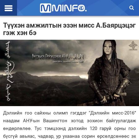
Эхлэл
Түүхэн амжилтын эзэн мисс А.Баярцэцэг
гэж хэн бэ
Цаг агаар
Валют ханш
Улс төр
Эдийн засаг
Үзэл бодол
Спорт
Нийгэм
Дэлхийн гоо сайхны олимп гэгддэг “Дэлхийн мисс-2016”
наадам АНУ-ын Вашингтон хотод зохион байгуулагдаж
Дэлхий
өндөрлөлөө. Тус тэмцээнд дэлхийн 120 гаруй орны гоо
бүсгүй авьяас, чадвар, ур ухаанаа сорин өрсөлдсөнөөс эх
Энтертайнмэнт