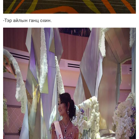
-Тэр айлын ганц охин.