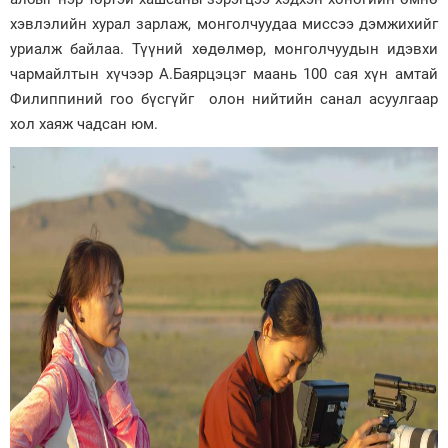
хэвлэлийн хурал зарлаж, монголчуудаа миссээ дэмжихийг
уриалж байлаа. Түүний хөдөлмөр, монголчуудын идэвхи
чармайлтын хүчээр А.Баярцэцэг маань 100 сая хүн амтай
Филиппиний гоо бүсгүйг олон нийтийн санал асуулгаар
хол хаяж чадсан юм.