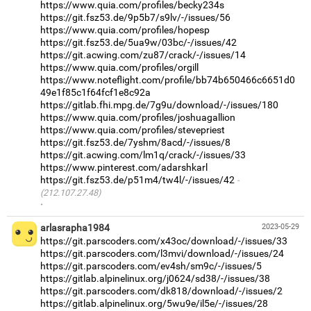
https://www.quia.com/profiles/becky234s
https://git.fsz53.de/9p5b7/s9lv/-/issues/56
https://www.quia.com/profiles/hopesp
https://git.fsz53.de/5ua9w/03bc/-/issues/42
https://git.acwing.com/zu87/crack/-/issues/14
https://www.quia.com/profiles/orgill
https://www.noteflight.com/profile/bb74b650466c6651d0
49e1f85c1f64fcf1e8c92a
https://gitlab.fhi.mpg.de/7g9u/download/-/issues/180
https://www.quia.com/profiles/joshuagallion
https://www.quia.com/profiles/stevepriest
https://git.fsz53.de/7yshm/8acd/-/issues/8
https://git.acwing.com/lm1q/crack/-/issues/33
https://www.pinterest.com/adarshkarl
https://git.fsz53.de/p51m4/tw4l/-/issues/42
(212.107.27.48)
·
arlasrapha1984
2023-05-29
https://git.parscoders.com/x43oc/download/-/issues/33
https://git.parscoders.com/l3mvi/download/-/issues/24
https://git.parscoders.com/ev4sh/sm9c/-/issues/5
https://gitlab.alpinelinux.org/j0624/sd38/-/issues/38
https://git.parscoders.com/dk818/download/-/issues/2
https://gitlab.alpinelinux.org/5wu9e/il5e/-/issues/28