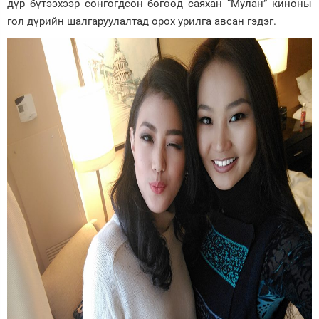
дүр бүтээхээр сонгогдсон бөгөөд саяхан “Мулан” киноны
гол дүрийн шалгаруулалтад орох урилга авсан гэдэг.