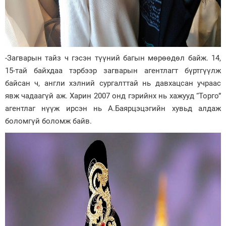
-Загварын тайз ч гэсэн түүний багын мөрөөдөл байж. 14,
15-тай байхдаа тэрбээр загварын агентлагт бүртгүүлж
байсан ч, англи хэлний сургалттай нь давхацсан учраас
явж чадаагүй аж. Харин 2007 онд гэрийнх нь хажууд “Торго”
агентлаг нүүж ирсэн нь А.Баярцэцэгийн хувьд алдаж
боломгүй боломж байв.