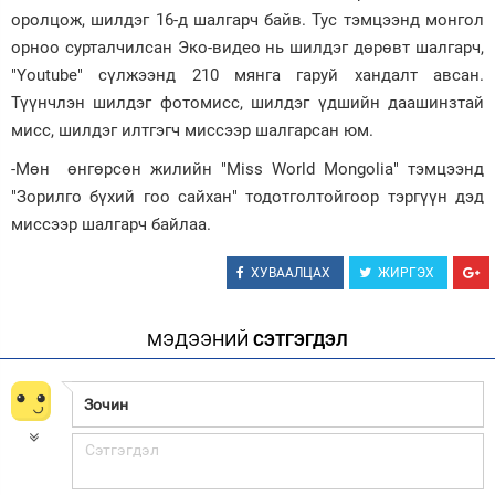
оролцож, шилдэг 16-д шалгарч байв. Тус тэмцээнд монгол
орноо сурталчилсан Эко-видео нь шилдэг дөрөвт шалгарч,
"Youtube" сүлжээнд 210 мянга гаруй хандалт авсан.
Түүнчлэн шилдэг фотомисс, шилдэг үдшийн даашинзтай
мисс, шилдэг илтгэгч миссээр шалгарсан юм.
-Мөн өнгөрсөн жилийн "Miss World Mongolia" тэмцээнд
"Зорилго бүхий гоо сайхан" тодотголтойгоор тэргүүн дэд
миссээр шалгарч байлаа.
ХУВААЛЦАХ
ЖИРГЭХ
МЭДЭЭНИЙ
СЭТГЭГДЭЛ