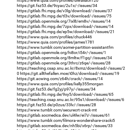
https://www.quia.com/profiles/diwallach120
https://git.fsz53.de/9cyac/2u1x/-/issues/34
https://gitlab.fhi.mpg.de/v3lg/download/-/issues/37
https://gitlab.fhi.mpg.de/tl3v/download/-/issues/75
https://gitlab.openmole.org/7ixl8/em8v/-/issues/14
https://gitlab.fhi.mpg.de/7zpx/download/-/issues/14
https://gitlab.fhi.mpg.de/ep5w/download/-/issues/21
https://www.quia.com/profiles/chuck446
https://www.quia.com/profiles/james1781
https://www.tumblr.com/aomei-partition-assistantfm
https://gitlab.openmole.org/hi8or/i54r/-/issues/1
https://gitlab.openmole.org/8mltw/f1gq/-/issues/34
https://gitlab.openmole.org/3thrc/z6qe/-/issues/28
https://teaching.csap.snu.ac.kr/8xmz/download/-/issues/2
0
https://git.allthefallen.moe/i0hz/download/-/issues/19
https://git.acwing.com/z64h/crack/-/issues/14
https://www.quia.com/profiles/kelly355morgan
https://git.fsz53.de/fg2yj/p97y/-/issues/34
https://gitlab.fhi.mpg.de/9xy5/download/-/issues/65
https://teaching.csap.snu.ac.kr/95s1/download/-/issues/6
https://git.fsz53.de/p0zus/33lv/-/issues/28
https://www.tumblr.com/securecrt-crack-mt
https://gitlab.socmedica.dev/ul4lw/ei7i/-/issues/61
https://www.tumblr.com/filmora-wondershare-cracki5
https://gitlab.socmedica.dev/nh5bi/x6rp/-/issues/33