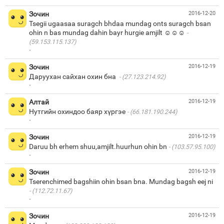
Зочин
2016-12-20
Tsegii ugaasaa suragch bhdaa mundag onts suragch bsan
ohin n bas mundag dahin bayr hurgie amjilt ☺☺☺
(59.153.115.137)
·
Зочин
2016-12-19
Даруухан сайхан охин бна
(27.123.214.92)
·
Алтай
2016-12-19
Нутгийн охиндоо баяр хүргэе
(66.181.190.244)
·
Зочин
2016-12-19
Daruu bh erhem shuu,amjilt.huurhun ohin bn
(103.57.95.100)
·
Зочин
2016-12-19
Tserenchimed bagshiin ohin bsan bna. Mundag bagsh eej ni
(112.72.11.67)
·
Зочин
2016-12-19