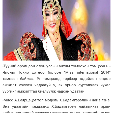
-Түүний оролцсон олон улсын анхны томоохон тэмцээн нь
Японы Токио хотноо болсон “Miss international 2014”
тэмцээн байжээ. Уг тэмцээнд тэрбээр төдийлөн өндөр
амжилт үзүүлж чадаагүй ч, эх орноо сурталчлах чухал
үүргийг амжилттай биелүүлж чадсан удаатай.
-Мисс А.Баярцэцэг топ модель Х.Бадамгэрэлийн найз гэнэ.
Энэ удаагийн тэмцээнд Х.Бадамгэрэл найзынхаа арын
албыг нэр төртэй хашсаны зэрэгцээ хэдхэн хоногийн өмнө