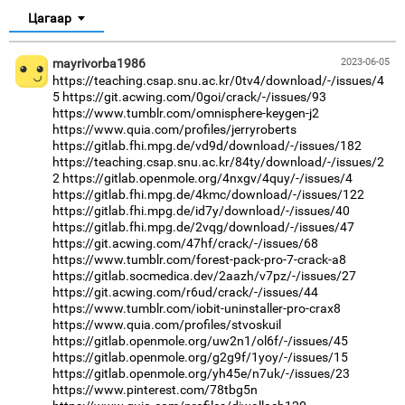
Цагаар
mayrivorba1986
2023-06-05
https://teaching.csap.snu.ac.kr/0tv4/download/-/issues/4
5
https://git.acwing.com/0goi/crack/-/issues/93
https://www.tumblr.com/omnisphere-keygen-j2
https://www.quia.com/profiles/jerryroberts
https://gitlab.fhi.mpg.de/vd9d/download/-/issues/182
https://teaching.csap.snu.ac.kr/84ty/download/-/issues/2
2
https://gitlab.openmole.org/4nxgv/4quy/-/issues/4
https://gitlab.fhi.mpg.de/4kmc/download/-/issues/122
https://gitlab.fhi.mpg.de/id7y/download/-/issues/40
https://gitlab.fhi.mpg.de/2vqg/download/-/issues/47
https://git.acwing.com/47hf/crack/-/issues/68
https://www.tumblr.com/forest-pack-pro-7-crack-a8
https://gitlab.socmedica.dev/2aazh/v7pz/-/issues/27
https://git.acwing.com/r6ud/crack/-/issues/44
https://www.tumblr.com/iobit-uninstaller-pro-crax8
https://www.quia.com/profiles/stvoskuil
https://gitlab.openmole.org/uw2n1/ol6f/-/issues/45
https://gitlab.openmole.org/g2g9f/1yoy/-/issues/15
https://gitlab.openmole.org/yh45e/n7uk/-/issues/23
https://www.pinterest.com/78tbg5n