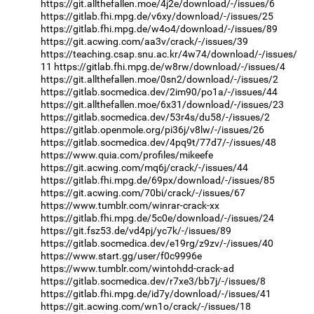
https://git.allthefallen.moe/4j2e/download/-/issues/6
https://gitlab.fhi.mpg.de/v6xy/download/-/issues/25
https://gitlab.fhi.mpg.de/w4o4/download/-/issues/89
https://git.acwing.com/aa3v/crack/-/issues/39
https://teaching.csap.snu.ac.kr/4w74/download/-/issues/
11
https://gitlab.fhi.mpg.de/w8rw/download/-/issues/4
https://git.allthefallen.moe/0sn2/download/-/issues/2
https://gitlab.socmedica.dev/2im90/po1a/-/issues/44
https://git.allthefallen.moe/6x31/download/-/issues/23
https://gitlab.socmedica.dev/53r4s/du58/-/issues/2
https://gitlab.openmole.org/pi36j/v8lw/-/issues/26
https://gitlab.socmedica.dev/4pq9t/77d7/-/issues/48
https://www.quia.com/profiles/mikeefe
https://git.acwing.com/mq6j/crack/-/issues/44
https://gitlab.fhi.mpg.de/69px/download/-/issues/85
https://git.acwing.com/70bi/crack/-/issues/67
https://www.tumblr.com/winrar-crack-xx
https://gitlab.fhi.mpg.de/5c0e/download/-/issues/24
https://git.fsz53.de/vd4pj/yc7k/-/issues/89
https://gitlab.socmedica.dev/e19rg/z9zv/-/issues/40
https://www.start.gg/user/f0c9996e
https://www.tumblr.com/wintohdd-crack-ad
https://gitlab.socmedica.dev/r7xe3/bb7j/-/issues/8
https://gitlab.fhi.mpg.de/id7y/download/-/issues/41
https://git.acwing.com/wn1o/crack/-/issues/18