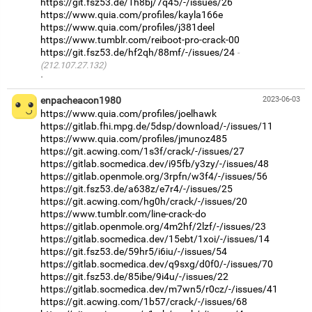
https://git.fsz53.de/1h8bj/7q45/-/issues/26
https://www.quia.com/profiles/kayla166e
https://www.quia.com/profiles/j381deel
https://www.tumblr.com/reiboot-pro-crack-00
https://git.fsz53.de/hf2qh/88mf/-/issues/24
(212.107.27.132)
·
enpacheacon1980
2023-06-03
https://www.quia.com/profiles/joelhawk
https://gitlab.fhi.mpg.de/5dsp/download/-/issues/11
https://www.quia.com/profiles/jmunoz485
https://git.acwing.com/1s3f/crack/-/issues/27
https://gitlab.socmedica.dev/i95fb/y3zy/-/issues/48
https://gitlab.openmole.org/3rpfn/w3f4/-/issues/56
https://git.fsz53.de/a638z/e7r4/-/issues/25
https://git.acwing.com/hg0h/crack/-/issues/20
https://www.tumblr.com/line-crack-do
https://gitlab.openmole.org/4m2hf/2lzf/-/issues/23
https://gitlab.socmedica.dev/15ebt/1xoi/-/issues/14
https://git.fsz53.de/59hr5/i6iu/-/issues/54
https://gitlab.socmedica.dev/q9sxg/d0f0/-/issues/70
https://git.fsz53.de/85ibe/9i4u/-/issues/22
https://gitlab.socmedica.dev/m7wn5/r0cz/-/issues/41
https://git.acwing.com/1b57/crack/-/issues/68