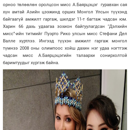
орноо төлөөлөн оролцсон мисс А.Баярцэцэг гуравхан сая
Зурхай
хүн амтай Азийн цээжинд орших Монгол Улсын түүхэнд
байгаагүй амжилт гаргаж, шилдэг 11-т багтаж чадсан юм.
Харин 66 дахь удаагаа зохион байгуулагдсан “Дэлхийн
мисс”-ийн титмийг Пуэрто Рико улсын мисс Стефани Дел
Валле хүртлээ. Ингээд түүхэн амжилт гаргаж монгол
түмнээ 2008 оны олимпоос хойш дахин нэг удаа нэгтгэж
чадсан мисс А.Баярцэцэгийн талаархи сонирхолтой
баримтуудыг хүргэж байна.