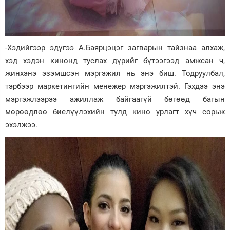
-Хэдийгээр эдүгээ А.Баярцэцэг загварын тайзнаа алхаж,
хэд хэдэн кинонд туслах дүрийг бүтээгээд амжсан ч,
жинхэнэ эзэмшсэн мэргэжил нь энэ биш. Тодруулбал,
тэрбээр маркетингийн менежер мэргэжилтэй. Гэхдээ энэ
мэргэжлээрээ ажиллаж байгаагүй бөгөөд багын
мөрөөдлөө биелүүлэхийн тулд кино урлагт хүч сорьж
эхэлжээ.