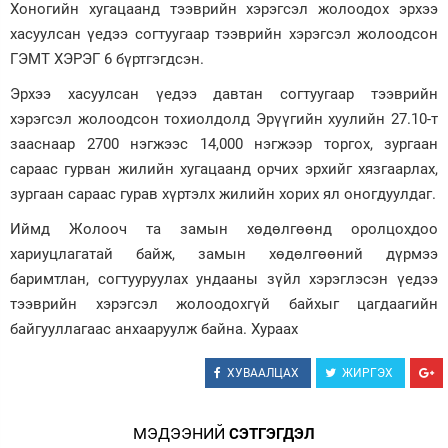
Хоногийн хугацаанд тээврийн хэрэгсэл жолоодох эрхээ
Зурхай
хасуулсан үедээ согтуугаар тээврийн хэрэгсэл жолоодсон
ГЭМТ ХЭРЭГ 6 бүртгэгдсэн.
Эрхээ хасуулсан үедээ давтан согтуугаар тээврийн
хэрэгсэл жолоодсон тохиолдолд Эрүүгийн хуулийн 27.10-т
зааснаар 2700 нэгжээс 14,000 нэгжээр торгох, зургаан
сараас гурван жилийн хугацаанд орчих эрхийг хязгаарлах,
зургаан сараас гурав хүртэлх жилийн хорих ял оногдуулдаг.
Иймд Жолооч та замын хөдөлгөөнд оролцохдоо
хариуцлагатай байж, замын хөдөлгөөний дүрмээ
баримтлан, согтууруулах ундааны зүйл хэрэглэсэн үедээ
тээврийн хэрэгсэл жолоодохгүй байхыг цагдаагийн
байгууллагаас анхааруулж байна. Хураах
ХУВААЛЦАХ
ЖИРГЭХ
МЭДЭЭНИЙ
СЭТГЭГДЭЛ