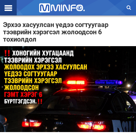
Эхлэл
Эрхээ хасуулсан үедээ согтуугаар
тээврийн хэрэгсэл жолоодсон 6
Цаг агаар
тохиолдол
Валют ханш
Улс төр
Эдийн засаг
Үзэл бодол
Спорт
Нийгэм
Дэлхий
Энтертайнмэнт