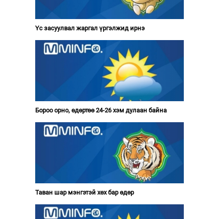
Үс засуулвал жаргал үргэлжид ирнэ
Бороо орно, өдөртөө 24-26 хэм дулаан байна
Таван шар мэнгэтэй хөх бар өдөр