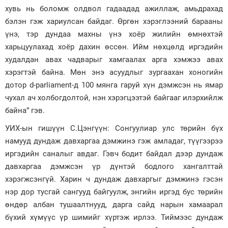
хувь нь боломж олдвол гадаадад ажиллаж, амьдрахад
бэлэн гэж хариулсан байдаг. Өргөн хэрэглээний барааны
үнэ, тэр дундаа махны үнэ хоёр жилийн өмнөхтэй
харьцуулахад хоёр дахин өссөн. Ийм нөхцөлд иргэдийн
худалдан авах чадварыг хамгаалах арга хэмжээ авах
хэрэгтэй байна. Мөн энэ асуудлыг зургаахан хоногийн
дотор d-parliament-д 100 мянга гаруй хүн дэмжсэн нь ямар
чухал ач холбогдолтой, нэн хэрэгцээтэй байгааг илэрхийлж
байна” гэв.
УИХ-ын гишүүн С.Цэнгүүн: Сонгуулиар улс төрийн бүх
намууд дундаж давхаргаа дэмжинэ гэж амладаг, түүгээрээ
иргэдийн саналыг авдаг. Гэвч бодит байдал дээр дундаж
давхаргаа дэмжсэн үр дүнтэй бодлого хангалттай
хэрэгжсэнгүй. Харин ч дундаж давхаргыг дэмжинэ гэсэн
нэр дор тусгай сангууд байгуулж, энгийн иргэд бус төрийн
өндөр албан тушаалтнууд, дарга сайд нарын хамаарал
бүхий хүмүүс үр шимийг хүртэж ирлээ. Тиймээс дундаж