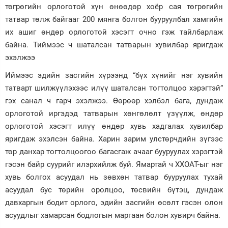
төгрөгийн орлоготой хүн өнөөдөр хоёр сая төгрөгийн
татвар төлж байгааг 200 мянга болгон бууруулбал хамгийн
их ашиг өндөр орлоготой хэсэгт очно гэж тайлбарлаж
байна. Тиймээс ч шаталсан татварын хувилбар яригдаж
эхэлжээ
Иймээс эдийн засгийн хүрээнд “бүх хүнийг нэг хувийн
татварт шилжүүлэхээс илүү шаталсан тогтолцоо хэрэгтэй”
гэх санал ч гарч эхэлжээ. Өөрөөр хэлбэл бага, дундаж
орлоготой иргэдэд татварын хөнгөлөлт үзүүлж, өндөр
орлоготой хэсэгт илүү өндөр хувь хадгалах хувилбар
яригдаж эхэлсэн байна. Харин зарим улстөрчдийн зүгээс
төр данхар тогтолцоогоо багасгаж ачааг бууруулах хэрэгтэй
гэсэн байр суурийг илэрхийлж буй. Ямартай ч ХХОАТ-ыг нэг
хувь болгох асуудал нь зөвхөн татвар бууруулах тухай
асуудал бус төрийн оролцоо, төсвийн бүтэц, дундаж
давхаргын бодит орлого, эдийн засгийн өсөлт гэсэн олон
асуудлыг хамарсан бодлогын маргаан болон хувирч байна.