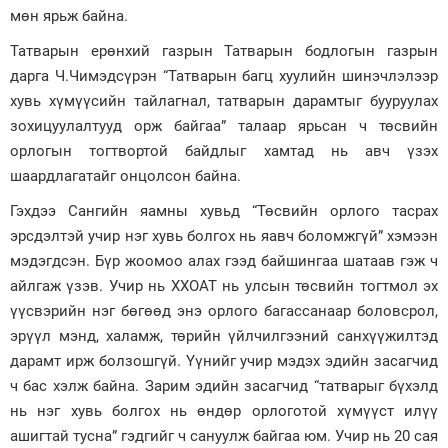
мөн ярьж байна.
Татварын ерөнхий газрын Татварын бодлогын газрын
дарга Ч.Чимэдсүрэн “Татварын багц хуулийн шинэчлэлээр
хувь хүмүүсийн тайлагнал, татварын дарамтыг бууруулах
зохицуулалтууд орж байгаа” талаар ярьсан ч төсвийн
орлогын тогтвортой байдлыг хамтад нь авч үзэх
шаардлагатайг онцолсон байна.
Гэхдээ Сангийн яамны хувьд “Төсвийн орлого тасрах
эрсдэлтэй учир нэг хувь болгох нь яавч боломжгүй” хэмээн
мэдэгдсэн. Бүр жоомоо алах гээд байшингаа шатаав гэж ч
айлгаж үзэв. Учир нь ХХОАТ нь улсын төсвийн тогтмол эх
үүсвэрийн нэг бөгөөд энэ орлого багассанаар боловсрол,
эрүүл мэнд, халамж, төрийн үйлчилгээний санхүүжилтэд
дарамт ирж болзошгүй. Үүнийг учир мэдэх эдийн засагчид
ч бас хэлж байна. Зарим эдийн засагчид “татварыг бүхэлд
нь нэг хувь болгох нь өндөр орлоготой хүмүүст илүү
ашигтай тусна” гэдгийг ч сануулж байгаа юм. Учир нь 20 сая