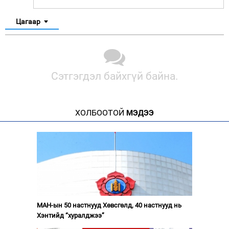
Цагаар
Сэтгэгдэл байхгүй байна.
ХОЛБООТОЙ
МЭДЭЭ
МАН-ын 50 настнууд Хөвсгөлд, 40 настнууд нь
Хэнтийд “хуралджээ”