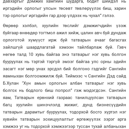
давхаргыг дэмжих хамгийн шударга, бодит шийдэл нь
иргэдийн орлогыг улсын төсөвт төвлөрүүлэх биш, харин
тэр орлогыг иргэдийн гар дээр үлдээх нь чухал” гэлээ.
Өөрөөр хэлбэл, хуулийн төслийг дэмжигчдийн үзэж
буйгаар өнөөдөр тогтмол ажил хийж, цалин авч буй дундаж
орлоготой хүмүүст ирж буй татварын ачааг багасгах
зайлшгүй шаардлагатай хэмээн тайлбарлаж буй. Гэвч
нөгөө талд 10 хувь байгаа энэ татварыг нэг хувь болгон
бууруулах нь тэртэй тэргүй эмзэг байгаа улс орны эдийн
засагт нэг мөр унах эрсдэл бий болгоно гэдгийг Сангийн
яамныхан болгоомжилж буй. Тиймээс ч Сангийн Дэд сайд
Б.Хулан “Хүн амын орлогын албан татварыг нэг хувь
болгох нь бодлого биш попрол” гэж мэдэгдсэн. Сангийн
яам, Татварын ерөнхий газраас танилцуулсан татварын
багц хуулийн шинэчлэлд жижиг, дунд бизнесүүдийн
татварын дарамтыг бууруулах, тодорхой босго хүртэл нэг
хувийн татварын зохицуулалтыг өргөжүүлэх зэрэг арга
хэмжээ уг нь тодорхой хэмжээгээр туссан тухай албаныхан