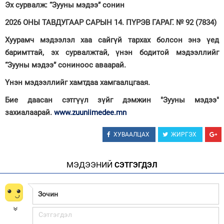
Эх сурвалж: “Зууны мэдээ” сонин
2026 ОНЫ ТАВДУГААР САРЫН 14. ПҮРЭВ ГАРАГ. № 92 (7834)
Хуурамч мэдээлэл хаа сайгүй тархах болсон энэ үед
баримттай, эх сурвалжтай, үнэн бодитой мэдээллийг
“Зууны мэдээ” сониноос аваарай.
Үнэн мэдээллийг хамтдаа хамгаалцгаая.
Бие даасан сэтгүүл зүйг дэмжин "Зууны мэдээ"
захиалаарай.
www.zuuniimedee.mn
ХУВААЛЦАХ
ЖИРГЭХ
МЭДЭЭНИЙ
СЭТГЭГДЭЛ