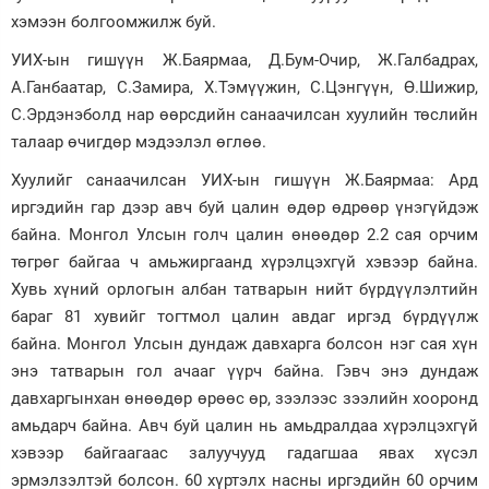
хэмээн болгоомжилж буй.
Зурхай
УИХ-ын гишүүн Ж.Баярмаа, Д.Бум-Очир, Ж.Галбадрах,
А.Ганбаатар, С.Замира, Х.Тэмүүжин, С.Цэнгүүн, Ө.Шижир,
С.Эрдэнэболд нар өөрсдийн санаачилсан хуулийн төслийн
талаар өчигдөр мэдээлэл өглөө.
Хуулийг санаачилсан УИХ-ын гишүүн Ж.Баярмаа: Ард
иргэдийн гар дээр авч буй цалин өдөр өдрөөр үнэгүйдэж
байна. Монгол Улсын голч цалин өнөөдөр 2.2 сая орчим
төгрөг байгаа ч амьжиргаанд хүрэлцэхгүй хэвээр байна.
Хувь хүний орлогын албан татварын нийт бүрдүүлэлтийн
бараг 81 хувийг тогтмол цалин авдаг иргэд бүрдүүлж
байна. Монгол Улсын дундаж давхарга болсон нэг сая хүн
энэ татварын гол ачааг үүрч байна. Гэвч энэ дундаж
давхаргынхан өнөөдөр өрөөс өр, зээлээс зээлийн хооронд
амьдарч байна. Авч буй цалин нь амьдралдаа хүрэлцэхгүй
хэвээр байгаагаас залуучууд гадагшаа явах хүсэл
эрмэлзэлтэй болсон. 60 хүртэлх насны иргэдийн 60 орчим