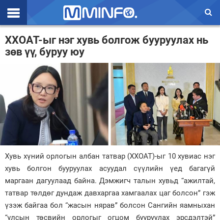
Эхлэл
ХХОАТ-ыг нэг хувь болгож бууруулах нь
зөв үү, буруу юу
Цаг агаар
Валют ханш
Улс төр
Эдийн засаг
Үзэл бодол
Спорт
Хувь хүний орлогын албан татвар (ХХОАТ)-ыг 10 хувиас нэг
хувь болгон бууруулах асуудал сүүлийн үед багагүй
Нийгэм
маргаан дагуулаад байна. Дэмжигч талын хувьд “ажилтай,
татвар төлдөг дундаж давхаргаа хамгаалах цаг болсон” гэж
Дэлхий
үзэж байгаа бол “жасын нярав” болсон Сангийн яамныхан
Энтертайнмэнт
“улсын төсвийн орлогыг огцом бууруулах эрсдэлтэй”