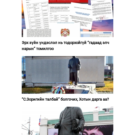
Эрх зүйн үндэслэл нь тодорхойгүй “гадаад элч
нарын” томилгоо
“С.Зоригийн талбай” болгочих, Хотын дарга аа?