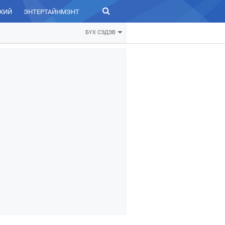
ХИЙ
ЭНТЕРТАЙНМЭНТ
ЗУРХАЙ
БҮХ СЭДЭВ