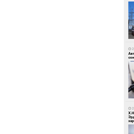
1
Зу
өд
2
Ав
со
1
Бо
ба
2
Х.
Эр
хар