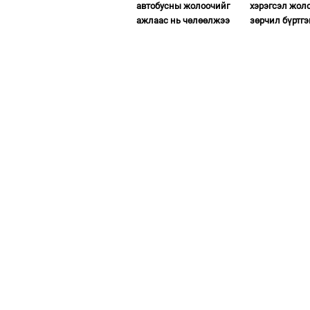
автобусны жолоочийг
хэрэгсэл жол
ажлаас нь чөлөөлжээ
зөрчил бүртгэ