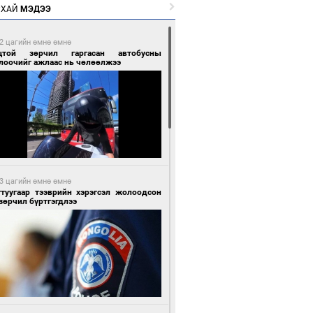
РХАЙ
МЭДЭЭ
2 цагийн өмнө өмнө
цтой зөрчил гаргасан автобусны
лоочийг ажлаас нь чөлөөлжээ
3 цагийн өмнө өмнө
гтуугаар тээврийн хэрэгсэл жолоодсон
зөрчил бүртгэгдлээ