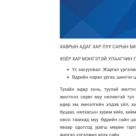
ХАВРЫН АДАГ ХАР ЛУУ САРЫН Б
ХОЁР ХАР МЭНГЭТЭЙ УЛААГЧИН 
Үс засуулвал: Жаргал үргэлж
Өдрийн наран ургах, шингэх ца
Тухайн өдөр хонь, туулай жилтн
жилтнээ сөрөг муу нөлөөтэй тул
өдөр эм, эмнэлгийн элдэв үйл, ха
буцаах, нялхасын хурим хийх, хиймо
овоо тахихад муу. Өдрийн сайн цаг 
яваар одогсод урагш мөрөө гарг
жаргал үргэлжид ирэх сайн.