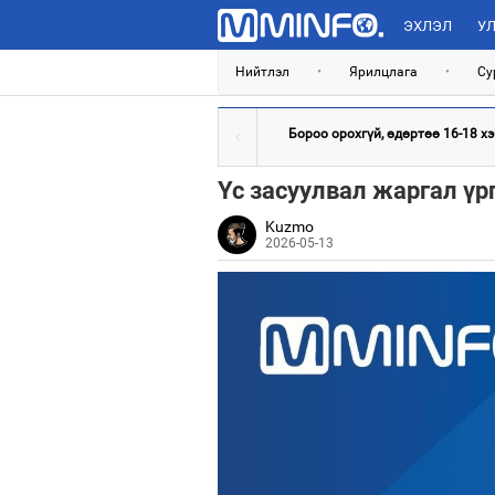
ЭХЛЭЛ
УЛ
Нийтлэл
•
Ярилцлага
•
Су
Бороо орохгүй, өдөртөө 16-18 хэм
Үс засуулвал жаргал үр
Kuzmo
2026-05-13