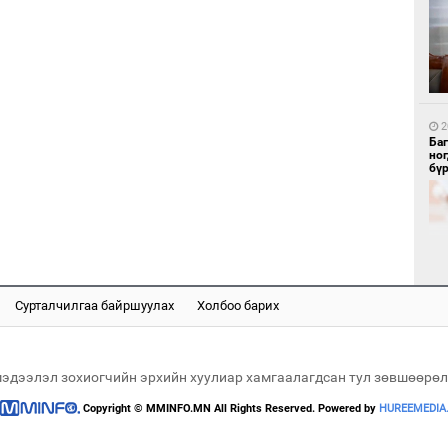
1
Бү
тээ
2
Ба
но
бү
1
МИ
аж
Сурталчилгаа байршуулах
Холбоо барих
2
Б.
би
мэдээлэл зохиогчийн эрхийн хуулиар хамгаалагдсан тул зөвшөөрөл
Copyright © MMINFO.MN All Rights Reserved. Powered by
HUREEMEDIA