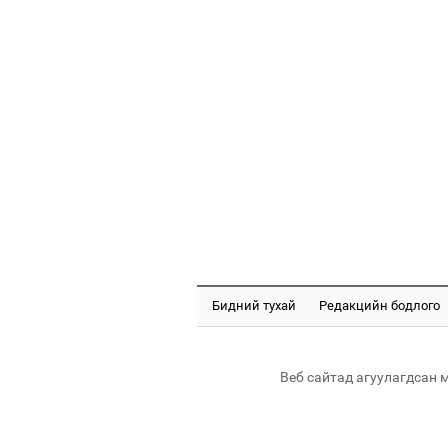
Бидний тухай
Редакцийн бодлого
Веб сайтад агуулагдсан 