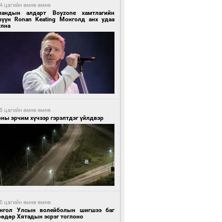
4 цагийн өмнө өмнө
ландын алдарт Boyzone хамтлагийн
шүүн Ronan Keating Монголд анх удаа
улна
5 цагийн өмнө өмнө
ны эрчим хүчээр гэрэлтдэг үйлдвэр
5 цагийн өмнө өмнө
нгол Улсын волейболын шигшээ баг
өөдөр Хятадын эсрэг тоглоно