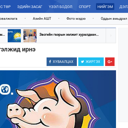
С ТӨР
ЭДИЙН ЗАСАГ
ҮЗЭЛ БОДОЛ
СПОРТ
НИЙГЭМ
ДЭЛ
рвалжлага
•
Азийн АШТ
•
Фото мэдээ
•
Оддын амьдрал
...
Засгийн газрын ээлжит хуралдаан...
гэлжид ирнэ
ХУВААЛЦАХ
ЖИРГЭХ