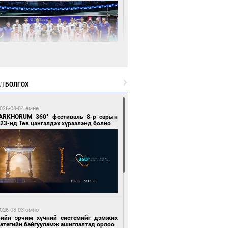
6 цагийн өмнө өмнө
Л
БОЛГОХ
өөдөр сондгой тоогоор төгссөн улсын
гаартай автомашинтай иргэдэд шатахуун
гоно
026-08-04 өмнө
ARKHORUM 360° фестиваль 8-р сарын
23-нд Төв цэнгэлдэх хүрээлэнд болно
6 цагийн өмнө өмнө
Х-ын дарга С.Бямбацогт Сутай хайрхны
гэрийг тахих тахилгад оролцлоо
026-08-03 өмнө
вийн эрчим хүчний системийг дэмжих
ратегийн байгууламж ашиглалтад орлоо