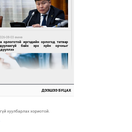
 өдрийн өмнө өмнө
х төрлийн шатахууны импортыг шуурхай
вэрлэхэд гурван яам хамтран ажиллана
026-08-03 өмнө
га орлоготой иргэдийн орлогод татвар
гдуулахгүй байх эрх зүйн орчныг
рдүүллээ
 өдрийн өмнө өмнө
АТ ТӨХК “Боинг” компанитай хамтын
иллагаагаа өргөжүүлнэ
ДЭЭШЭЭ БУЦАХ
 өдрийн өмнө өмнө
Энх-Амгалан: Би Монгол Улсын иргэн
ш
гүй хуулбарлах хориотой.
.