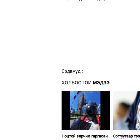
Сэдвүүд :
ХОЛБООТОЙ
МЭДЭЭ
Ноцтой зөрчил гаргасан
Согтуугаар тэ