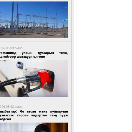
6 цагийн өмнө өмнө
ргаан цагаан мэнгэтэй харагчин үхэр
өр
026-08-03 өмнө
томашинд улсын дугаарын тэгш,
ндгойгоор шатахуун олгоно
6 цагийн өмнө өмнө
роо орохгүй, өдөртөө 28-30 хэм дулаан
йна
026-08-03 өмнө
Нямбаатар: Ял авсан мань луйварчин
дэнэтээс төрсөн алдартан гээд сууж
агдсан