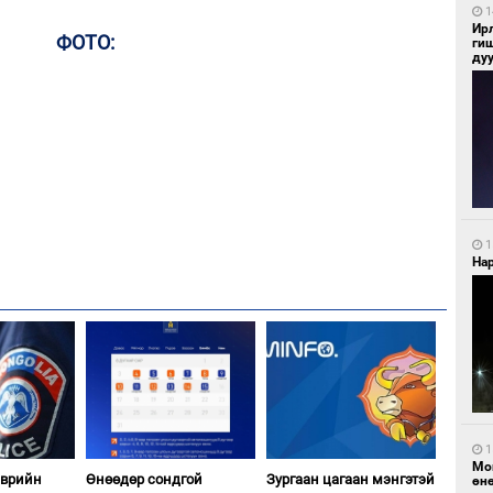
1
Ир
ФОТО:
ги
ду
1
Нар
1
Мо
эврийн
Өнөөдөр сондгой
Зургаан цагаан мэнгэтэй
өн