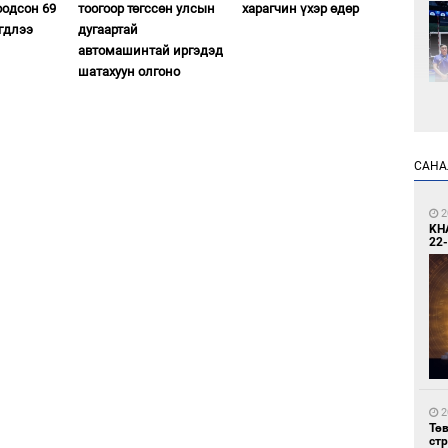
оодсон 69
тоогоор төгссөн улсын
харагчин үхэр өдөр
гдлээ
дугаартай
автомашинтай иргэдэд
шатахуун олгоно
1
САНА
Өн
ду
ол
2
KH
22-
1
УИ
тэн
2
Тө
ст