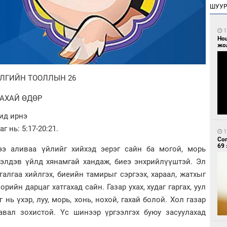
ШУУ
1
Но
жо
ИЛГИЙН ТООЛЛЫН 26
ГАХАЙ ӨДӨР
ид ирнэ
г нь: 5:17-20:21.
1
Со
69 
ээ аливаа үйлийг хийхэд эерэг сайн ба могой, морь
 элдэв үйлд хянамгай хандаж, биеэ энхрийлүүштэй. Эл
галгаа хийлгэх, биеийн тамирыг сэргээх, хараал, жатхыг
рийн дарцаг хатгахад сайн. Газар ухах, худаг гаргах, уул
нь үхэр, луу, морь, хонь, нохой, гахай болой. Хол газар
авал зохистой. Үс шинээр үргээлгэх буюу засуулахад