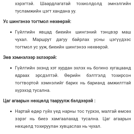
хэрэгтэй. Шаардлагатай тохиолдолд эмнэлгийн
тусламжийн цэгт хандана уу.
Ус шингэнээ тогтмол нөхөөрэй:
Гүйлтийн явцад биеийн шингэний тэнцвэр маш
чухал. Маршрут дагуу байрлах усны цэгүүдээс
тогтмол ус ууж, биеийн шингэнээ нөхөөрэй.
Зөв хэмнэлээр эхлээрэй:
Гүйлтийн эхэнд хэт хурдан эхлэх нь богино хугацаанд
ядраах эрсдэлтэй. Өөрийн бэлтгэлд тохирсон
тогтвортой хэмнэлийг барих нь барианд амжилттай
хүрэхэд тусална.
Цаг агаарын нөхцөлд тааруулж бэлдээрэй :
Нартай өдөр гүйх үед нарны тос түрхэх, малгай өмсөх
зэрэг нь биеэ хамгаалахад тусална. Цаг агаарын
нөхцөлд тохируулан хувцаслах нь чухал.