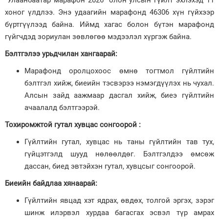
"Улаанбаатар марафон 2026" олон улсын гүйлт эхлэхэд 11
хоног үлдлээ. Энэ удаагийн марафонд 46306 хүн гүйхээр
Зурхай
бүртгүүлээд байна. Иймд хагас болон бүтэн марафонд
гүйгчдэд зориулан зөвлөгөө мэдээлэл хүргэж байна.
Бэлтгэлээ урьдчилан хангаарай:
Марафонд оролцохоос өмнө тогтмол гүйлтийн
бэлтгэл хийж, биеийн тэсвэрээ нэмэгдүүлэх нь чухал.
Алсын зайд аажмаар дасгал хийж, биеэ гүйлтийн
ачаалалд бэлтгээрэй.
Тохиромжтой гутал хувцас сонгоорой :
Гүйлтийн гутал, хувцас нь таны гүйлтийн тав тух,
гүйцэтгэлд шууд нөлөөлдөг. Бэлтгэлдээ өмсөж
дассан, биед эвтэйхэн гутал, хувцсыг сонгоорой.
Биеийн байдлаа хянаарай:
Гүйлтийн явцад хэт ядрах, өвдөх, толгой эргэх, зэрэг
шинж илэрвэл хурдаа багасгах эсвэл түр амрах