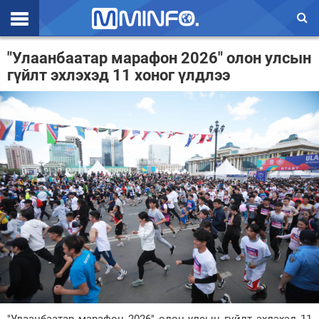
Эхлэл
"Улаанбаатар марафон 2026" олон улсын
гүйлт эхлэхэд 11 хоног үлдлээ
Цаг агаар
Валют ханш
Улс төр
Эдийн засаг
Үзэл бодол
Спорт
Нийгэм
Дэлхий
Энтертайнмэнт