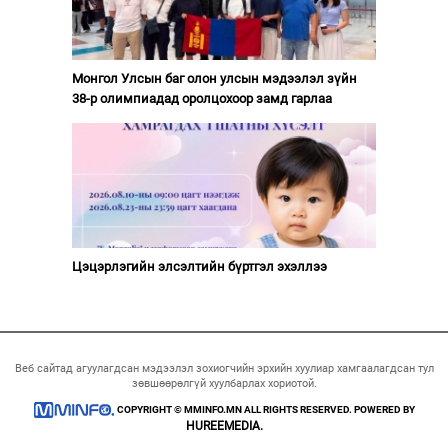
Монгол Улсын баг олон улсын мэдээлэл зүйн
38-р олимпиадад оролцохоор замд гарлаа
Цэцэрлэгийн элсэлтийн бүртгэл эхэллээ
Веб сайтад агуулагдсан мэдээлэл зохиогчийн эрхийн хуулиар хамгаалагдсан тул
зөвшөөрөлгүй хуулбарлах хориотой.
COPYRIGHT © MMINFO.MN ALL RIGHTS RESERVED. POWERED BY
HUREEMEDIA.