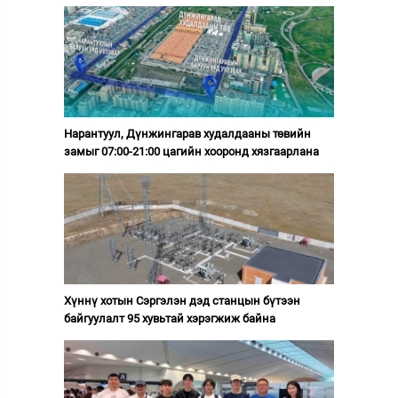
Нарантуул, Дүнжингарав худалдааны төвийн
замыг 07:00-21:00 цагийн хооронд хязгаарлана
Хүннү хотын Сэргэлэн дэд станцын бүтээн
байгуулалт 95 хувьтай хэрэгжиж байна