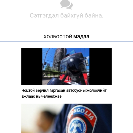
Сэтгэгдэл байхгүй байна.
ХОЛБООТОЙ
МЭДЭЭ
Ноцтой зөрчил гаргасан автобусны жолоочийг
ажлаас нь чөлөөлжээ