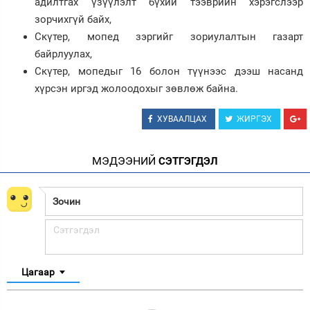
адилтгах үзүүлэлт бүхий тээврийн хэрэгслээр
зорчихгүй байх,
Скүтер, мопед зэргийг зориулалтын газарт
байрлуулах,
Скүтер, мопедыг 16 болон түүнээс дээш насанд
хүрсэн иргэд жолоодохыг зөвлөж байна.
ХУВААЛЦАХ
ЖИРГЭХ
МЭДЭЭНИЙ
СЭТГЭГДЭЛ
Цагаар