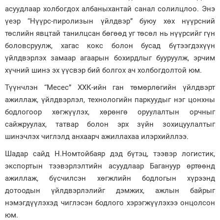
асуудлаар холбогдох албаныхантай санал солилцлоо. Энэ
үеэр “Нүүрс-пиролизын үйлдвэр” буюу хөх нүүрсний
төслийн явцтай танилцсан бөгөөд уг төсөл нь нүүрсийг гүн
боловсруулж, хагас кокс болон бусад бүтээгдэхүүн
үйлдвэрлэх замаар агаарын бохирдлыг бууруулж, эрчим
хүчний шинэ эх үүсвэр бий болгох ач холбогдолтой юм.
Түүнчлэн “Месес” ХХК-ийн ган төмөрлөгийн үйлдвэрт
ажиллаж, үйлдвэрлэл, технологийн паркуудыг нэг цонхны
бодлогоор хөгжүүлэх, хөрөнгө оруулалтын орчныг
сайжруулах, татвар болон эрх зүйн зохицуулалтыг
шинэчлэх чиглэлд анхаарч ажиллахаа илэрхийллээ.
Шадар сайд Н.Номтойбаяр дэд бүтэц, тээвэр логистик,
экспортын тээвэрлэлтийн асуудлаар Багануур өртөөнд
ажиллаж, бүсчилсэн хөгжлийн бодлогын хүрээнд
дотоодын үйлдвэрлэлийг дэмжих, ажлын байрыг
нэмэгдүүлэхэд чиглэсэн бодлого хэрэгжүүлэхээ онцолсон
юм.