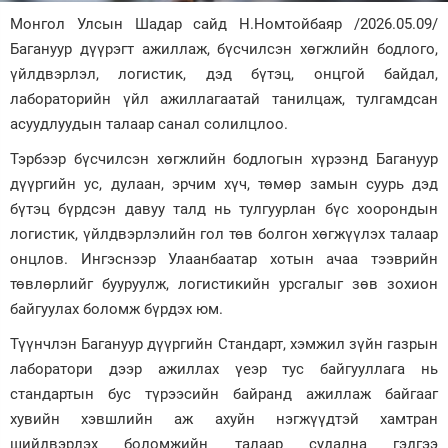
Монгол Улсын Шадар сайд Н.Номтойбаяр /2026.05.09/
Зурхай
Багануур дүүрэгт ажиллаж, бүсчилсэн хөгжлийн бодлого,
үйлдвэрлэл, логистик, дэд бүтэц, онцгой байдал,
лабораторийн үйл ажиллагаатай танилцаж, тулгамдсан
асуудлуудын талаар санал солилцлоо.
Тэрбээр бүсчилсэн хөгжлийн бодлогын хүрээнд Багануур
дүүргийн ус, дулаан, эрчим хүч, төмөр замын суурь дэд
бүтэц бүрдсэн давуу талд нь тулгуурлан бүс хоорондын
логистик, үйлдвэрлэлийн гол төв болгон хөгжүүлэх талаар
онцлов. Ингэснээр Улаанбаатар хотын ачаа тээврийн
төвлөрлийг бууруулж, логистикийн урсгалыг зөв зохион
байгуулах боломж бүрдэх юм.
Түүнчлэн Багануур дүүргийн Стандарт, хэмжил зүйн газрын
лаборатори дээр ажиллах үеэр тус байгууллага нь
стандартын бус түрээсийн байранд ажиллаж байгааг
хувийн хэвшлийн аж ахуйн нэгжүүдтэй хамтран
шийдвэрлэх боломжийн талаар судална гэдгээ