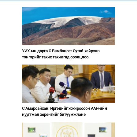
УИХ-ын дарга С.Бямбацогт Сутай хайрхны
тэнгэрийг тахих тахилгад оролцлоо
С.Амарсайхан: Иргэдийг хохироосон ААН-ийн
нуугтмал хөрөнгийг битүүмжлэнэ