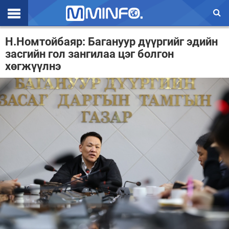
Эхлэл
Н.Номтойбаяр: Багануур дүүргийг эдийн
засгийн гол зангилаа цэг болгон
Цаг агаар
хөгжүүлнэ
Валют ханш
Улс төр
Эдийн засаг
Үзэл бодол
Спорт
Нийгэм
Дэлхий
Энтертайнмэнт