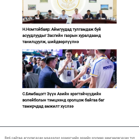
Н.Номтойбаяр: Аймгуудад тулгамдаж буй
асуудлуудыг Засгийн газрын хуралдаанд
танилцуулж, шийдвэрлүүлнэ
С.Бямбацогт Зүүн Азийн эрэгтэйчүүдийн
волейболын тэмцээнд оролцож байгаа баг
тамирчдад амжилт хүслээ
Веб сайтад агуулагдсан мэдээлэл зохиогчийн эрхийн хуулиар хамгаалагдсан тул