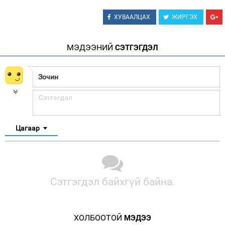
ХУВААЛЦАХ
ЖИРГЭХ
МЭДЭЭНИЙ
СЭТГЭГДЭЛ
Цагаар
Сэтгэгдэл байхгүй байна.
ХОЛБООТОЙ
МЭДЭЭ