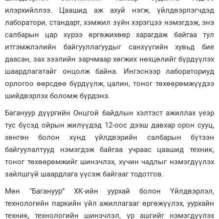
илэрхийллээ. Цаашид аж ахуй нэгж, үйлдвэрлэгчдэд
лаборатори, стандарт, хэмжил зүйн хэрэгцээ нэмэгдэж, энэ
салбарын цар хүрээ өргөжихөөр харагдаж байгаа тул
итгэмжлэлийн байгууллагуудыг санхүүгийн хувьд бие
даасан, зах зээлийн зарчмаар хөгжих нөхцөлийг бүрдүүлэх
шаардлагатайг онцолж байна. Ингэснээр лабораториуд
орлогоо өөрсдөө бүрдүүлж, цалин, тоног төхөөрөмжүүдээ
шийдвэрлэх боломж бүрдэнэ.
Багануур дүүргийн Онцгой байдлын хэлтэст ажиллах үеэр
тус бүсэд ойрын жилүүдэд 12-оос дээш давхар орон сууц,
хөнгөн болон хүнд үйлдвэрийн салбарын бүтээн
байгуулалтууд нэмэгдэж байгаа учраас цаашид техник,
тоног төхөөрөмжийг шинэчлэх, хүчин чадлыг нэмэгдүүлэх
зайлшгүй шаардлага үүсэж байгааг тодотгов.
Мөн “Багануур” ХК-ийн уурхай болон Үйлдвэрлэл,
технологийн паркийн үйл ажиллагааг өргөжүүлэх, уурхайн
техник, технологийн шинэчлэл, үр ашгийг нэмэгдүүлэх