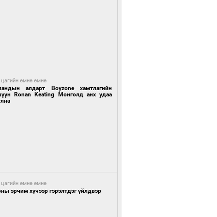
 цагийн өмнө өмнө
ландын алдарт Boyzone хамтлагийн
шүүн Ronan Keating Монголд анх удаа
улна
 цагийн өмнө өмнө
ны эрчим хүчээр гэрэлтдэг үйлдвэр