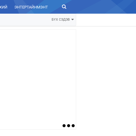
ХИЙ
ЭНТЕРТАЙНМЭНТ
ЗУРХАЙ
БҮХ СЭДЭВ