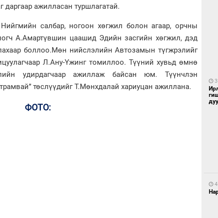
аг даргаар ажилласан туршлагатай.
Нийгмийн салбар, ногоон хөгжил болон агаар, орчны
логч А.Амартүвшин цаашид Эдийн засгийн хөгжил, дэд
лахаар боллоо.Мөн нийслэлийн Автозамын түгжрэлийг
хицуулагчаар Л.Ану-Үжинг томиллоо. Түүний хувьд өмнө
слийн удирдагчаар ажиллаж байсан юм. Түүнчлэн
3
р трамвай” төслүүдийг Т.Мөнхдалай хариуцан ажиллана.
Ир
ги
ду
ФОТО:
4
Нар