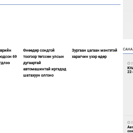
4
Мо
өн
САНА
эврийн
Өнөөдөр сондгой
Зургаан цагаан мэнгэтэй
оодсон 69
тоогоор төгссөн улсын
харагчин үхэр өдөр
гдлээ
дугаартай
2
KH
автомашинтай иргэдэд
22-
шатахуун олгоно
4
Өн
ду
ол
2
Ав
со