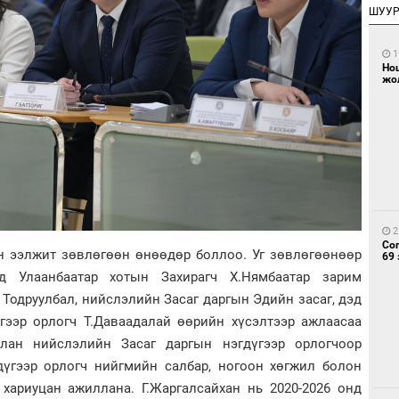
ШУУ
1
Но
жо
2
Со
 ээлжит зөвлөгөөн өнөөдөр боллоо. Уг зөвлөгөөнөөр
69 
д Улаанбаатар хотын Захирагч Х.Нямбаатар зарим
Тодруулбал, нийслэлийн Засаг даргын Эдийн засаг, дэд
үгээр орлогч Т.Даваадалай өөрийн хүсэлтээр ажлаасаа
улан нийслэлийн Засаг даргын нэгдүгээр орлогчоор
дүгээр орлогч нийгмийн салбар, ногоон хөгжил болон
 хариуцан ажиллана. Г.Жаргалсайхан нь 2020-2026 онд