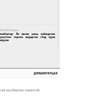
 цагийн өмнө өмнө
роо орохгүй, өдөртөө 28-30 хэм дулаан
йна
026-08-03 өмнө
Нямбаатар: Ял авсан мань луйварчин
дэнэтээс төрсөн алдартан гээд сууж
агдсан
8 цагийн өмнө өмнө
х төрлийн шатахууны импортыг шуурхай
вэрлэхэд гурван яам хамтран ажиллана
ДЭЭШЭЭ БУЦАХ
026-08-03 өмнө
өө бүтсэн түүхийг өгүүлэх 7 баримт
гүй хуулбарлах хориотой.
.
9 цагийн өмнө өмнө
АТ ТӨХК “Боинг” компанитай хамтын