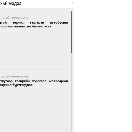
РХАЙ
МЭДЭЭ
 цагийн өмнө өмнө
цтой зөрчил гаргасан автобусны
лоочийг ажлаас нь чөлөөлжээ
 цагийн өмнө өмнө
гтуугаар тээврийн хэрэгсэл жолоодсон
зөрчил бүртгэгдлээ