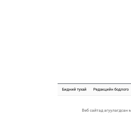
Бидний тухай
Редакцийн бодлого
Веб сайтад агуулагдсан 