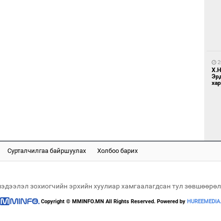
5
Бо
ба
2
Х.
Эр
хар
1
Бү
тээ
Сурталчилгаа байршуулах
Холбоо барих
2
Хөш
мэдээлэл зохиогчийн эрхийн хуулиар хамгаалагдсан тул зөвшөөрөл
Copyright © MMINFO.MN All Rights Reserved. Powered by
HUREEMEDIA
1
МИ