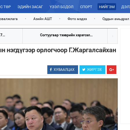
С ТӨР
ЭДИЙН ЗАСАГ
ҮЗЭЛ БОДОЛ
СПОРТ
НИЙГЭМ
ДЭЛ
рвалжлага
•
Азийн АШТ
•
Фото мэдээ
•
Оддын амьдрал
...
Согтуугаар тээврийн хэрэгсэл...
н нэгдүгээр орлогчоор Г.Жаргалсайхан
ХУВААЛЦАХ
ЖИРГЭХ