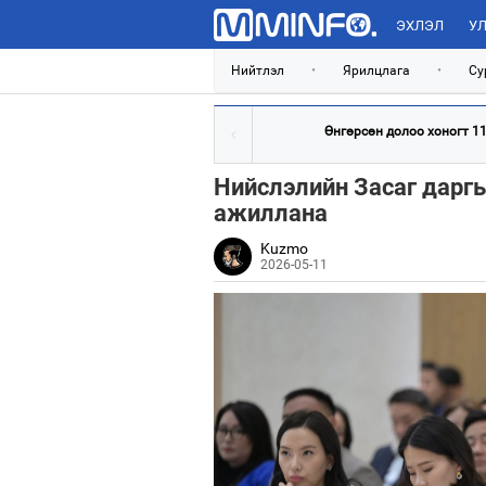
ЭХЛЭЛ
УЛ
Нийтлэл
•
Ярилцлага
•
Су
Өнгөрсөн долоо хоногт 117
Нийслэлийн Засаг даргы
ажиллана
Kuzmo
2026-05-11