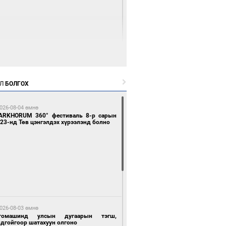
 цагийн өмнө өмнө
нгол Улсын волейболын шигшээ баг
өөдөр Хятадын эсрэг тоглоно
Л
БОЛГОХ
026-08-04 өмнө
ARKHORUM 360° фестиваль 8-р сарын
23-нд Төв цэнгэлдэх хүрээлэнд болно
 цагийн өмнө өмнө
өөдөр сондгой тоогоор төгссөн улсын
гаартай автомашинтай иргэдэд шатахуун
гоно
026-08-03 өмнө
томашинд улсын дугаарын тэгш,
ндгойгоор шатахуун олгоно