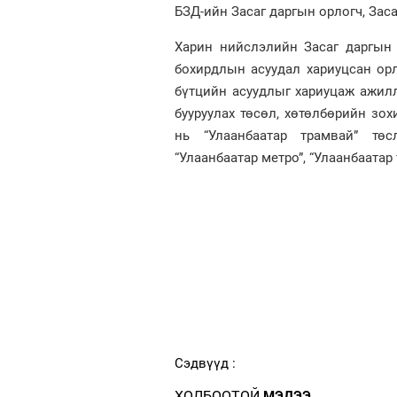
БЗД-ийн Засаг даргын орлогч, Зас
Харин нийслэлийн Засаг даргын 
бохирдлын асуудал хариуцсан ор
бүтцийн асуудлыг хариуцаж ажил
бууруулах төсөл, хөтөлбөрийн зо
нь “Улаанбаатар трамвай” тө
“Улаанбаатар метро”, “Улаанбаата
Сэдвүүд :
ХОЛБООТОЙ
МЭДЭЭ