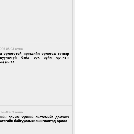
 цагийн өмнө өмнө
Х-ын дарга С.Бямбацогт Сутай хайрхны
гэрийг тахих тахилгад оролцлоо
026-08-03 өмнө
га орлоготой иргэдийн орлогод татвар
гдуулахгүй байх эрх зүйн орчныг
рдүүллээ
 цагийн өмнө өмнө
ргаан цагаан мэнгэтэй харагчин үхэр
өр
026-08-03 өмнө
вийн эрчим хүчний системийг дэмжих
ратегийн байгууламж ашиглалтад орлоо