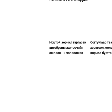
Ноцтой зөрчил гаргасан
Согтуугаар тэ
автобусны жолоочийг
хэрэгсэл жол
ажлаас нь чөлөөлжээ
зөрчил бүртгэ