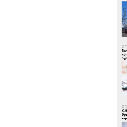
1
Ир
ги
ду
2
Ба
но
бү
1
Нар
2
Х.
Эр
хар