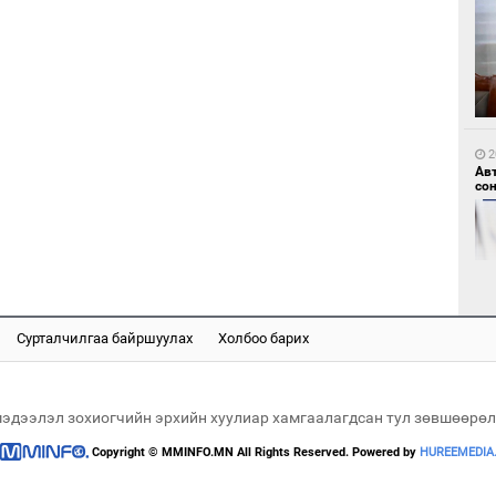
1
Мо
өн
2
Ав
со
1
Өн
ду
ол
Сурталчилгаа байршуулах
Холбоо барих
2
“Ну
мэдээлэл зохиогчийн эрхийн хуулиар хамгаалагдсан тул зөвшөөрөл
Copyright © MMINFO.MN All Rights Reserved. Powered by
HUREEMEDIA