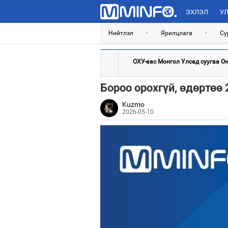
ЭХЛЭЛ
УЛ
Нийтлэл
•
Ярилцлага
•
Су
ОХУ-аас Монгол Улсад суугаа Онц
Бороо орохгүй, өдөртөө
Kuzmo
2026-05-10