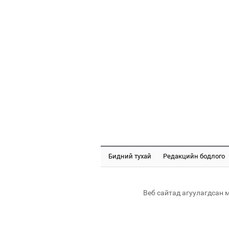
Бидний тухай
Редакцийн бодлого
Веб сайтад агуулагдсан 