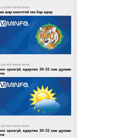
 цагийн өмнө өмнө
ан шар мэнгэтэй хөх бар өдөр
 цагийн өмнө өмнө
роо орохгүй, өдөртөө 30-32 хэм дулаан
йна
 цагийн өмнө өмнө
роо орохгүй, өдөртөө 30-32 хэм дулаан
йна