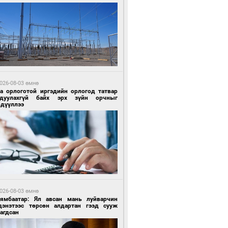
 өдрийн өмнө өмнө
ландын алдарт Boyzone хамтлагийн
шүүн Ronan Keating Монголд анх удаа
улна
026-08-03 өмнө
га орлоготой иргэдийн орлогод татвар
гдуулахгүй байх эрх зүйн орчныг
рдүүллээ
 өдрийн өмнө өмнө
ны эрчим хүчээр гэрэлтдэг үйлдвэр
026-08-03 өмнө
Нямбаатар: Ял авсан мань луйварчин
дэнэтээс төрсөн алдартан гээд сууж
агдсан