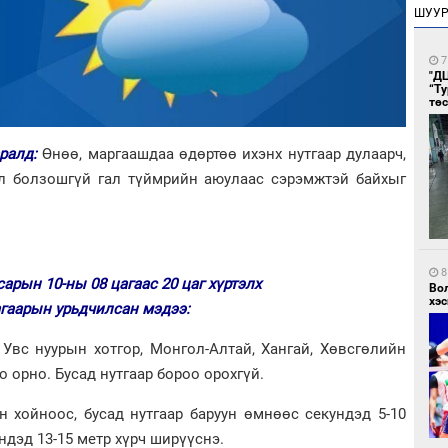
ШУУ
7
"Д
“Т
тө
аралд:
Өнөө, маргаашдаа өдөртөө ихэнх нутгаар дулаарч,
ул болзошгүй гал түймрийн аюулаас сэрэмжтэй байхыг
8
сарын 10-ны 08 цагаас 20 цаг хүртэлх
Во
хэс
агаарын урьдчилсан мэдээ:
 Увс нуурын хотгор, Монгол-Алтай, Хангай, Хөвсгөлийн
о орно. Бусад нутгаар бороо орохгүй.
н хойноос, бусад нутгаар баруун өмнөөс секундэд 5-10
ундэд 13-15 метр хүрч ширүүснэ.