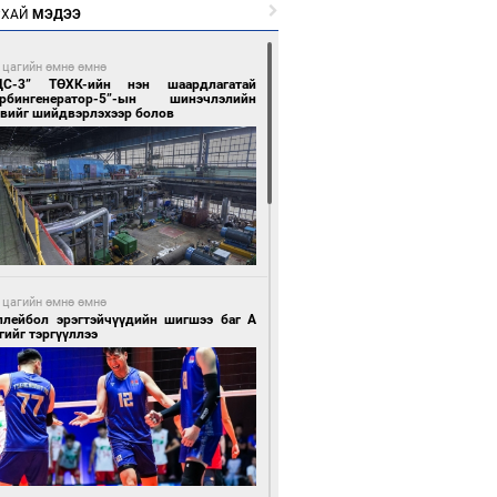
РХАЙ
МЭДЭЭ
 цагийн өмнө өмнө
ЦС-3” ТӨХК-ийн нэн шаардлагатай
урбингенератор-5”-ын шинэчлэлийн
свийг шийдвэрлэхээр болов
 цагийн өмнө өмнө
ллейбол эрэгтэйчүүдийн шигшээ баг А
гийг тэргүүллээ