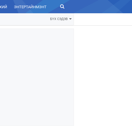
ХИЙ
ЭНТЕРТАЙНМЭНТ
ЗУРХАЙ
БҮХ СЭДЭВ