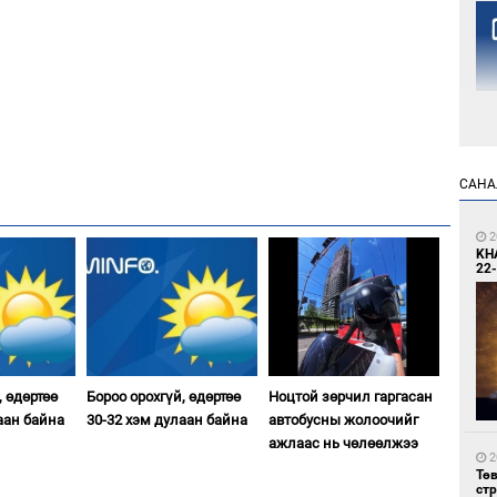
1
САНА
Но
жо
2
KH
22-
, өдөртөө
Бороо орохгүй, өдөртөө
Ноцтой зөрчил гаргасан
1
Со
аан байна
30-32 хэм дулаан байна
автобусны жолоочийг
69 
ажлаас нь чөлөөлжээ
2
Тө
ст