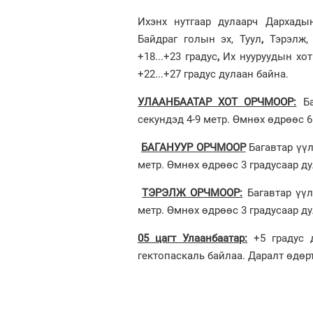
Ихэнх нутгаар дулаарч Дархадын
Байдраг голын эх, Туул
,
Тэрэлж,
+18...+23 градус
,
Их нууруудын хотг
+22...+27 градус дулаан байна.
УЛААНБААТАР ХОТ ОРЧМООР:
Ба
секундэд 4-9 метр. Өмнөх өдрөөс 6 
БАГАНУУР ОРЧМООР
Багавтар үүл
метр. Өмнөх өдрөөс 3 градусаар ду
ТЭРЭЛЖ ОРЧМООР:
Багавтар үүл
метр. Өмнөх өдрөөс 3 градусаар ду
05 цагт Улаанбаатар:
+5 градус д
гектопаскаль байлаа. Даралт өдөр