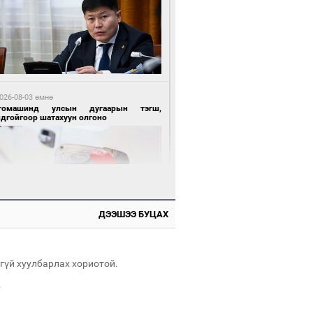
 өдрийн өмнө өмнө
нгол Улсын волейболын шигшээ баг
өөдөр Хятадын эсрэг тоглоно
026-08-03 өмнө
томашинд улсын дугаарын тэгш,
ндгойгоор шатахуун олгоно
 өдрийн өмнө өмнө
өөдөр сондгой тоогоор төгссөн улсын
гаартай автомашинтай иргэдэд шатахуун
гоно
ДЭЭШЭЭ БУЦАХ
026-08-03 өмнө
таг заагдсан” С.Зориг
гүй хуулбарлах хориотой.
.