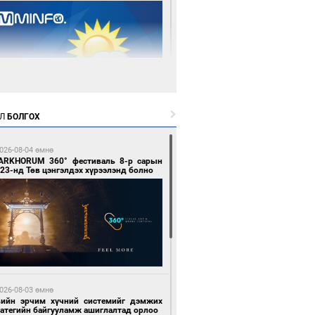
 өдрийн өмнө өмнө
Л
БОЛГОХ
цтой зөрчил гаргасан автобусны
лоочийг ажлаас нь чөлөөлжээ
026-08-04 өмнө
ARKHORUM 360° фестиваль 8-р сарын
23-нд Төв цэнгэлдэх хүрээлэнд болно
 өдрийн өмнө өмнө
гтуугаар тээврийн хэрэгсэл жолоодсон
зөрчил бүртгэгдлээ
026-08-03 өмнө
вийн эрчим хүчний системийг дэмжих
ратегийн байгууламж ашиглалтад орлоо