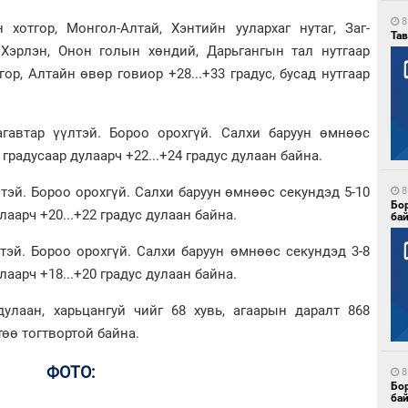
8
 хотгор, Монгол-Алтай,
Хэнтийн уулархаг нутаг, Заг-
Тав
 Хэрлэн, Онон голын хөндий, Дарьгангын тал нутгаар
ор, Алтайн өвөр говиор +28...+33 градус, бусад нутгаар
гавтар үүлтэй. Бороо орохгүй. Салхи баруун өмнөөс
градусаар дулаарч +22...+24 градус дулаан байна.
тэй. Бороо орохгүй. Салхи баруун өмнөөс секундэд 5-10
8
Бо
лаарч +20...+22 градус дулаан байна.
ба
тэй. Бороо орохгүй. Салхи баруун өмнөөс секундэд 3-8
лаарч +18...+20 градус дулаан байна.
улаан, харьцангуй чийг 68 хувь, агаарын даралт 868
төө тогтвортой байна.
ФОТО:
8
Бо
ба