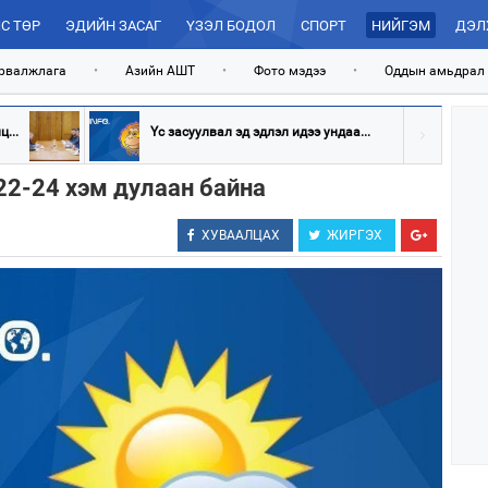
С ТӨР
ЭДИЙН ЗАСАГ
ҮЗЭЛ БОДОЛ
СПОРТ
НИЙГЭМ
ДЭЛ
рвалжлага
•
Азийн АШТ
•
Фото мэдээ
•
Оддын амьдрал
...
Үс засуулвал эд эдлэл идээ ундаа...
 22-24 хэм дулаан байна
ХУВААЛЦАХ
ЖИРГЭХ