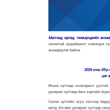
Малчид, иргэд, тээвэрчдийн анха
салхитай хуурайшилт нэмэгдэх т
анхааруулж байна.
2026 оны 05-р 
цаг 
Ихэнх нутгаар солигдмол үүлтэй.
уулархаг нутгаар бага зэргийн боро
Салхи нутгийн зүүн хэсгээр баруу
метр, Алтайн уулархаг нутгаар сек