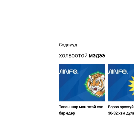
Сэдвүүд :
ХОЛБООТОЙ
МЭДЭЭ
Таван шар мэнгэтэй хөх
Бороо орохгүй
бар өдөр
30-32 хэм дул