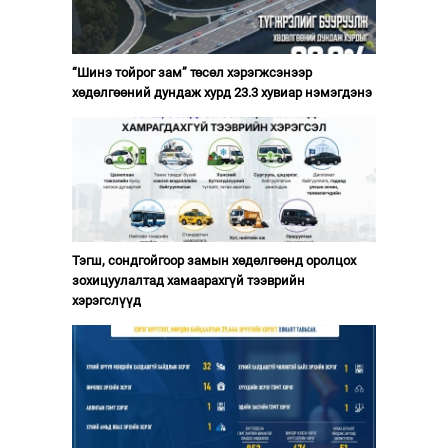
“Шинэ тойрог зам” төсөл хэрэгжсэнээр
хөдөлгөөний дундаж хурд 23.3 хувиар нэмэгдэнэ
Тэгш, сондгойгоор замын хөдөлгөөнд оролцох
зохицуулалтад хамаарахгүй тээврийн
хэрэгслүүд