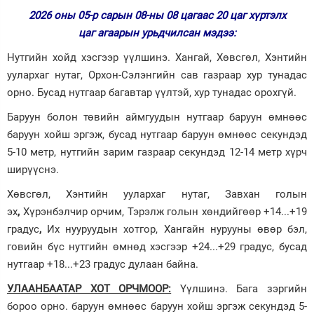
2026 оны 05-р сарын 08-ны 08 цагаас 20 цаг хүртэлх
Зурхай
цаг агаарын урьдчилсан мэдээ:
Нутгийн хойд хэсгээр үүлшинэ. Хангай, Хөвсгөл, Хэнтийн
уулархаг нутаг, Орхон-Сэлэнгийн сав газраар хур тунадас
орно. Бусад нутгаар багавтар үүлтэй, хур тунадас орохгүй.
Баруун болон төвийн аймгуудын нутгаар баруун өмнөөс
баруун хойш эргэж, бусад нутгаар баруун өмнөөс секундэд
5-10 метр, нутгийн зарим газраар секундэд 12-14 метр хүрч
ширүүснэ.
Хөвсгөл, Хэнтийн уулархаг нутаг, Завхан голын
эх
,
Хүрэнбэлчир орчим, Тэрэлж голын хөндийгөөр
+14...+19
градус
,
Их нууруудын хотгор, Хангайн нурууны өвөр бэл,
говийн бүс нутгийн өмнөд хэсгээр +24...+29 градус, бусад
нутгаар +18...+23 градус дулаан байна.
УЛААНБААТАР ХОТ ОРЧМООР:
Үүлшинэ. Бага зэргийн
бороо орно. баруун өмнөөс баруун хойш эргэж секундэд 5-