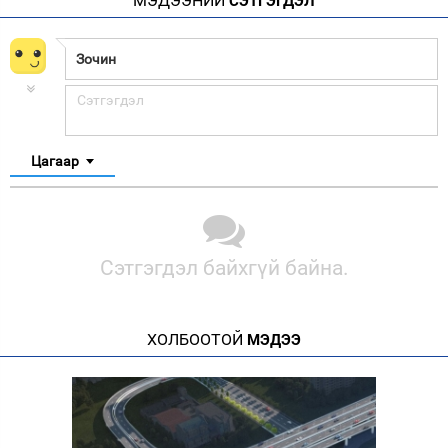
МЭДЭЭНИЙ
СЭТГЭГДЭЛ
Цагаар
Сэтгэгдэл байхгүй байна.
ХОЛБООТОЙ
МЭДЭЭ