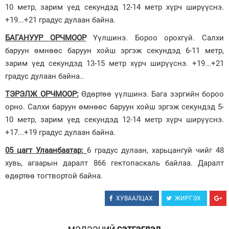
10 метр, зарим үед секундэд 12-14 метр хүрч ширүүснэ.
+19...+21 градус дулаан байна.
БАГАНУУР ОРЧМООР
Үүлшинэ. Бороо орохгүй. Салхи
баруун өмнөөс баруун хойш эргэж секундэд 6-11 метр,
зарим үед секундэд 13-15 метр хүрч ширүүснэ. +19...+21
градус дулаан байна..
ТЭРЭЛЖ ОРЧМООР:
Өдөртөө үүлшинэ. Бага зэргийн бороо
орно. Салхи баруун өмнөөс баруун хойш эргэж секундэд 5-
10 метр, зарим үед секундэд 12-14 метр хүрч ширүүснэ.
+17...+19 градус дулаан байна.
05 цагт Улаанбаатар:
6 градус дулаан, харьцангуй чийг 48
хувь, агаарын даралт 866 гектопаскаль байлаа. Даралт
өдөртөө тогтвортой байна.
ХУВААЛЦАХ
ЖИРГЭХ