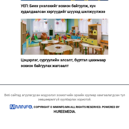
УЕП: Биеэ үнэлэхийг зохион байгуулж, хүн
худалдаалсан хэргүүдийг шүүхэд шилжүүлжээ
Цэцэрлэг, сургуулийн элсэлт, бүртгэл цахимаар
зохион байгуулах жагсаалт
Веб сайтад агуулагдсан мэдээлэл зохиогчийн эрхийн хуулиар хамгаалагдсан тул
зөвшөөрөлгүй хуулбарлах хориотой.
COPYRIGHT © MMINFO.MN ALL RIGHTS RESERVED. POWERED BY
HUREEMEDIA.