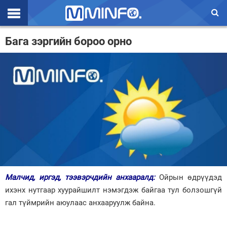
Эхлэл
Бага зэргийн бороо орно
Цаг агаар
Валют ханш
Улс төр
Эдийн засаг
Үзэл бодол
Спорт
Малчид, иргэд, тээвэрчдийн анхааралд:
Ойрын өдрүүдэд
Нийгэм
ихэнх нутгаар хуурайшилт нэмэгдэж байгаа тул болзошгүй
Дэлхий
гал түймрийн аюулаас анхааруулж байна.
Энтертайнмэнт