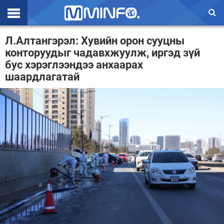
Эхлэл
Л.Алтангэрэл: Хувийн орон сууцны
конторуудыг чадавхжуулж, иргэд зүй
Цаг агаар
бус хэрэглээндээ анхаарах
шаардлагатай
Валют ханш
Улс төр
Эдийн засаг
Үзэл бодол
Спорт
Нийгэм
Дэлхий
Энтертайнмэнт