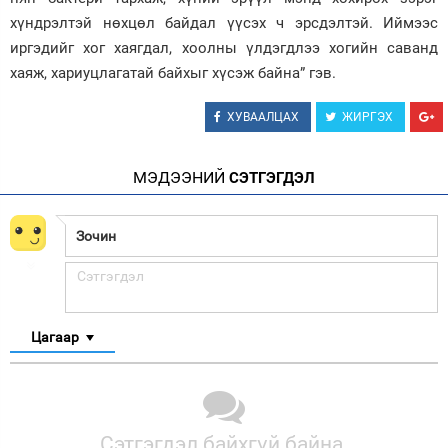
хүндрэлтэй нөхцөл байдал үүсэх ч эрсдэлтэй. Иймээс
иргэдийг хог хаягдал, хоолны үлдэгдлээ хогийн саванд
хаяж, хариуцлагатай байхыг хүсэж байна” гэв.
ХУВААЛЦАХ
ЖИРГЭХ
МЭДЭЭНИЙ
СЭТГЭГДЭЛ
Цагаар
Сэтгэгдэл байхгүй байна.