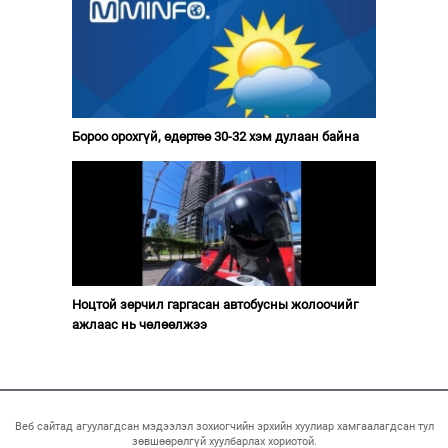
Бороо орохгүй, өдөртөө 30-32 хэм дулаан байна
Ноцтой зөрчил гаргасан автобусны жолоочийг
ажлаас нь чөлөөлжээ
Веб сайтад агуулагдсан мэдээлэл зохиогчийн эрхийн хуулиар хамгаалагдсан тул
зөвшөөрөлгүй хуулбарлах хориотой.