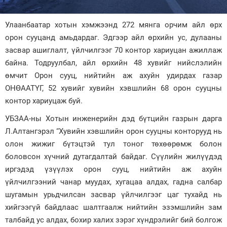
Зурхай
Улаанбаатар хотын хэмжээнд 272 мянга орчим айл өрх
орон сууцанд амьдардаг. Эдгээр айл өрхийн ус, дулааны
засвар ашиглалт, үйлчилгээг 70 контор хариуцан ажиллаж
байна. Тодруулбал, айл өрхийн 48 хувийг нийслэлийн
өмчит Орон сууц, нийтийн аж ахуйн удирдах газар
ОНӨААТҮГ, 52 хувийг хувийн хэвшлийн 68 орон сууцны
контор хариуцаж буй.
УБЗАА-ны Хотын инженерийн дэд бүтцийн газрын дарга
Л.Алтангэрэл “Хувийн хэвшлийн орон сууцны конторууд нь
олон жижиг бүтэцтэй тул тоног төхөөрөмж болон
боловсон хүчний дутагдалтай байдаг. Сүүлийн жилүүдэд
иргэдэд үзүүлэх орон сууц, нийтийн аж ахуйн
үйлчилгээний чанар муудах, хугацаа алдах, гадна салбар
шугамын урьдчилсан засвар үйлчилгээг цаг тухайд нь
хийгээгүй байдлаас шалтгаалж нийтийн эзэмшлийн зам
талбайд ус алдах, бохир халих зэрэг хүндрэлийг бий болгож