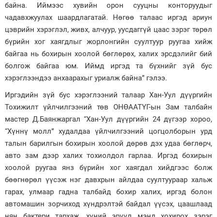
байна. Иймээс хувийн орон сууцны конторуудыг
чадавхжуулах шаардлагатай. Нөгөө талаас иргэд ариун
цэврийн хэрэглэл, живх, алчуур, уусдаггүй цаас зэрэг төрөл
бүрийн хог хаягдлыг жорлонгийн суултуур руугаа хийж
байгаа нь бохирын хоолой бөглөрөх, халих эрсдэлийг бий
болгож байгаа юм. Иймд иргэд та бүхнийг зүй бус
хэрэглээндээ анхаарахыг уриалж байна” гэлээ.
Иргэдийн зүй бус хэрэглээний талаар Хан-Уул дүүргийн
Тохижилт үйлчилгээний төв ОНӨААТҮГ-ын Зам талбайн
мастер Д.Баянжаргал “Хан-Уул дүүргийн 24 дүгээр хороо,
“Хүннү молл” худалдаа үйлчилгээний цогцолборын урд
талын барилгын бохирын хоолой дөрөв дэх удаа бөглөрч,
авто зам дээр халих тохиолдол гарлаа. Иргэд бохирын
хоолой руугаа янз бүрийн хог хаягдал хийдгээс болж
бөөгнөрөл үүсэж нэг давхрын айлдаа суултуураар хальж
гарах, улмаар гадна талбайд бохир халих, иргэд болон
автомашин зорчиход хүндрэлтэй байдал үүсэх, цаашлаад
нян бактери тархаж, хүний эрүүл мэнд хохирох зэрэг