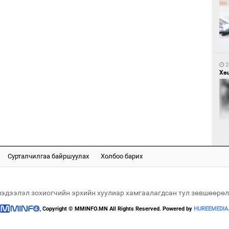
2
Са
мэ
2
Хөш
2
Нө
нээ
Сурталчилгаа байршуулах
Холбоо барих
2
Х.
Эр
хар
мэдээлэл зохиогчийн эрхийн хуулиар хамгаалагдсан тул зөвшөөрөл
Copyright © MMINFO.MN All Rights Reserved. Powered by
HUREEMEDIA