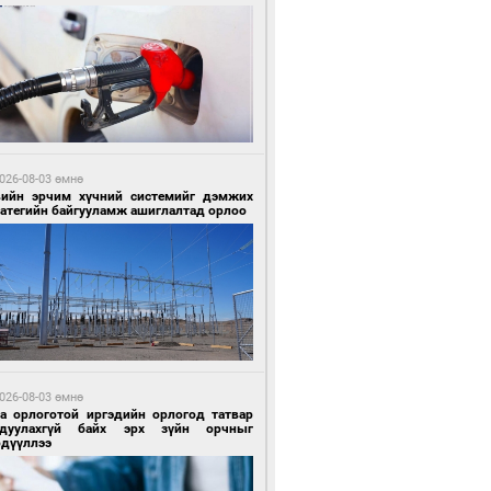
1 цагийн өмнө өмнө
гтуугаар тээврийн хэрэгсэл жолоодсон
зөрчил бүртгэгдлээ
026-08-03 өмнө
вийн эрчим хүчний системийг дэмжих
ратегийн байгууламж ашиглалтад орлоо
1 цагийн өмнө өмнө
тобензин, дизель түлшний онцгой албан
варыг тэглэлээ
026-08-03 өмнө
га орлоготой иргэдийн орлогод татвар
гдуулахгүй байх эрх зүйн орчныг
рдүүллээ