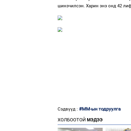
шинэчилсэн. Харин энэ онд 42 ли
#ММ-ын тодруулга
Сэдвүүд :
ХОЛБООТОЙ
МЭДЭЭ