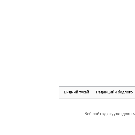
Бидний тухай
Редакцийн бодлого
Веб сайтад агуулагдсан 