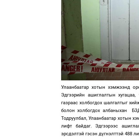
Улаанбаатар хотын хэмжээнд оро
Эдгээрийн ашиглалтын хугацаа,
газраас холбогдох шалгалтыг хий
болон холбогдох албаныхан БЗД-
Тодруулбал, Улаанбаатар хотын хэ
лифт байдаг. Эдгээрээс ашигла
эрсдэлтэй гэсэн дүгнэлттэй 488 ли