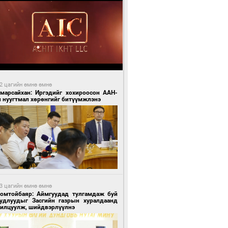
2 цагийн өмнө өмнө
Амарсайхан: Иргэдийг хохироосон ААН-
н нуугтмал хөрөнгийг битүүмжлэнэ
3 цагийн өмнө өмнө
Номтойбаяр: Аймгуудад тулгамдаж буй
уудлуудыг Засгийн газрын хуралдаанд
нилцуулж, шийдвэрлүүлнэ