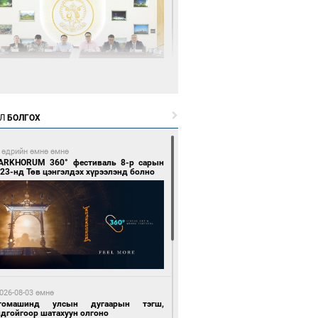
0 цагийн өмнө өмнө
өөдөр тэгш тоогоор төгссөн улсын
гаартай автомашинтай иргэдэд шатахуун
Л
БОЛГОХ
гоно
 өдрийн өмнө өмнө
ARKHORUM 360° фестиваль 8-р сарын
23-нд Төв цэнгэлдэх хүрээлэнд болно
1 цагийн өмнө өмнө
Бямбацогт Зүүн Азийн эрэгтэйчүүдийн
лейболын тэмцээнд оролцож байгаа баг
мирчдад амжилт хүслээ
026-08-03 өмнө
томашинд улсын дугаарын тэгш,
ндгойгоор шатахуун олгоно