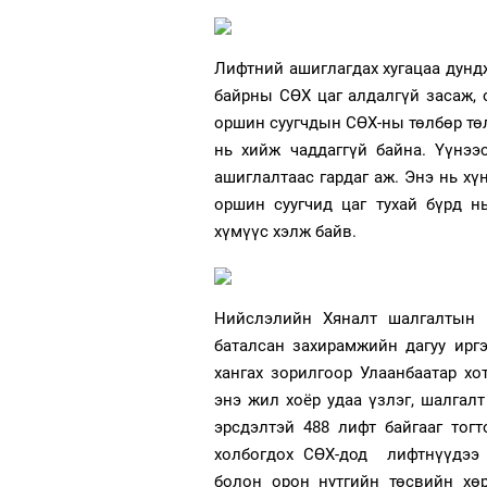
Лифтний ашиглагдах хугацаа дундж
байрны СӨХ цаг алдалгүй засаж, 
оршин суугчдын СӨХ-ны төлбөр төл
нь хийж чаддаггүй байна. Үүнээ
ашиглалтаас гардаг аж. Энэ нь хү
оршин суугчид цаг тухай бүрд н
хүмүүс хэлж байв.
Нийслэлийн Хяналт шалгалтын 
баталсан захирамжийн дагуу ирг
хангах зорилгоор Улаанбаатар хо
энэ жил хоёр удаа үзлэг, шалгал
эрсдэлтэй 488 лифт байгааг тог
холбогдох СӨХ-дод лифтнүүдээ 
болон орон нутгийн төсвийн хө