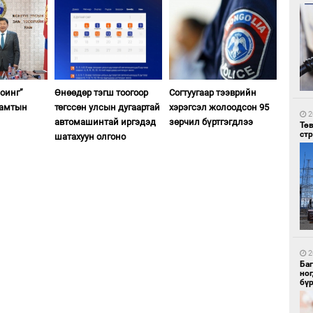
2
Со
оинг”
Өнөөдөр тэгш тоогоор
Согтуугаар тээврийн
95 
хамтын
төгссөн улсын дугаартай
хэрэгсэл жолоодсон 95
2
автомашинтай иргэдэд
зөрчил бүртгэгдлээ
Тө
ст
шатахуун олгоно
2
Ав
тат
2
Ба
но
бү