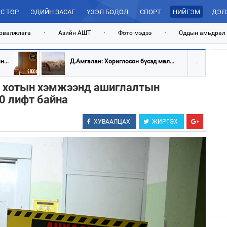
С ТӨР
ЭДИЙН ЗАСАГ
ҮЗЭЛ БОДОЛ
СПОРТ
НИЙГЭМ
ДЭЛ
рвалжлага
•
Азийн АШТ
•
Фото мэдээ
•
Оддын амьдрал
...
Д.Амгалан: Хориглосон бүсэд мал...
р хотын хэмжээнд ашиглалтын
0 лифт байна
ХУВААЛЦАХ
ЖИРГЭХ