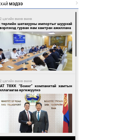
РХАЙ
МЭДЭЭ
2 цагийн өмнө өмнө
х төрлийн шатахууны импортыг шуурхай
вэрлэхэд гурван яам хамтран ажиллана
2 цагийн өмнө өмнө
АТ ТӨХК “Боинг” компанитай хамтын
иллагаагаа өргөжүүлнэ