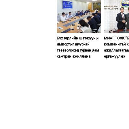
Бүх төрлийн шатахууны
МИАТ ТӨХК “Б
импортыг шуурхай
компанитай 
тээвэрлэхэд гурван яам
ажиллагаагаа
хамтран ажиллана
өргөжүүлнэ