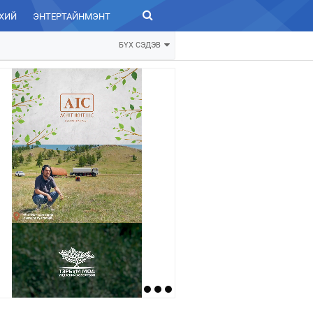
ХИЙ
ЭНТЕРТАЙНМЭНТ
ЗУРХАЙ
БҮХ СЭДЭВ