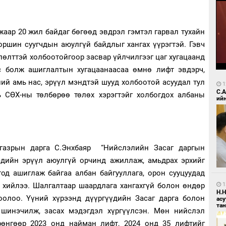
аар 20 жил байдаг бөгөөд эвдрэл гэмтэл гарвал тухайн
оршин суугчдын аюулгүй байдлыг хангах үүрэгтэй. Гэвч
өлттэй холбоотойгоор засвар үйлчилгээг цаг хугацаанд
с болж ашиглалтын хугацаанаасаа өмнө лифт эвдэрч,
ний амь нас, эрүүл мэндтэй шууд холбоотой асуудал тул
1
С.
ь СӨХ-ны төлбөрөө төлөх хэрэгтэйг холбогдох албаны
ий
газрын дарга С.Энхбаяр “Нийслэлийн Засаг даргын
эдийн эрүүл аюулгүй орчинд ажиллаж, амьдрах эрхийг
тод ашиглаж байгаа албан байгууллага, орон сууцуудад
1
т хийлээ. Шалгалтаар шаардлага хангахгүй болон өндөр
Н.
тоолоо. Үүний хүрээнд дүүргүүдийн Засаг дарга болон
ас
та
шинэчилж, засах мэдэгдэл хүргүүлсэн. Мөн нийслэл
рөнгөөр 2023 онд найман лифт, 2024 онд 35 лифтийг