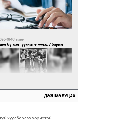
1 цагийн өмнө өмнө
нхүүгийн хэмнэлтийн горимд эрүүл
ндийн салбар хамаарахгүй
026-08-03 өмнө
өө бүтсэн түүхийг өгүүлэх 7 баримт
1 цагийн өмнө өмнө
өцийн махны худалдаа, борлуулалтыг
лттэй ил тод болгоно
ДЭЭШЭЭ БУЦАХ
026-08-03 өмнө
Нямбаатар: Ял авсан мань луйварчин
дэнэтээс төрсөн алдартан гээд сууж
агдсан
гүй хуулбарлах хориотой.
.