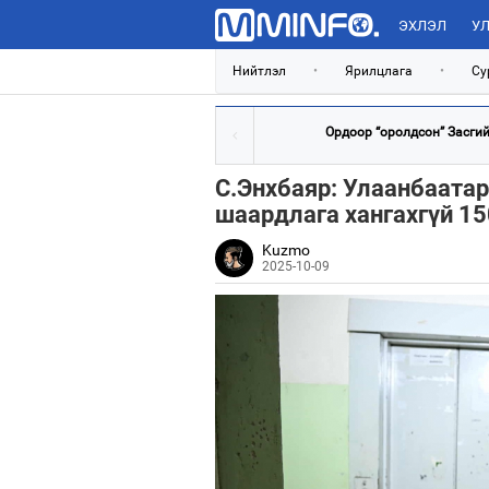
ЭХЛЭЛ
УЛ
Нийтлэл
•
Ярилцлага
•
Су
Ордоор “оролдсон” Засгийн
С.Энхбаяр: Улаанбаата
шаардлага хангахгүй 15
Kuzmo
2025-10-09