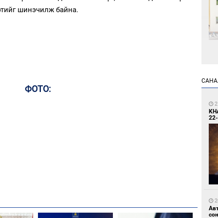
фтийг шинэчилж байна.
2
Өн
ду
САНА
ол
ФОТО:
2
KH
22-
2
С.
во
та
2
Ав
со