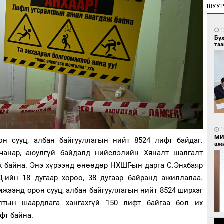
ШУУ
1
Бү
тээ
1
МИ
н сууц, албан байгууллагын нийт 8524 лифт байдаг.
аж
 чанар, аюулгүй байдалд нийслэлийн Хяналт шалгалт
ж байна. Энэ хүрээнд өнөөдөр НХШГ-ын дарга С.Энхбаяр
ийн 18 дугаар хороо, 38 дугаар байранд ажиллалаа.
мжээнд орон сууц, албан байгууллагын нийт 8524 ширхэг
лтын шаардлага хангахгүй 150 лифт байгаа бол их
фт байна.