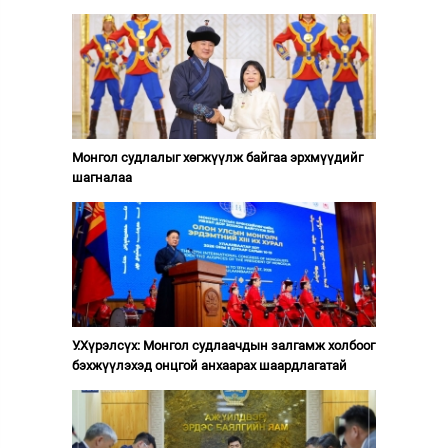
Монгол судлалыг хөгжүүлж байгаа эрхмүүдийг
шагналаа
У.Хүрэлсүх: Монгол судлаачдын залгамж холбоог
бэхжүүлэхэд онцгой анхаарах шаардлагатай