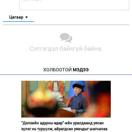
Цагаар
Сэтгэгдэл байхгүй байна.
ХОЛБООТОЙ
МЭДЭЭ
“Дэлхийн адууны өдөр”-ийн уралдаанд уясан
хүлэг нь түрүүлж, айрагдсан уяачдыг шагналаа