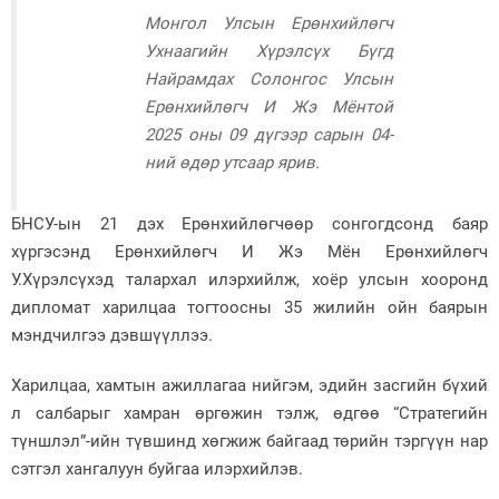
Монгол Улсын Ерөнхийлөгч
Зурхай
Ухнаагийн Хүрэлсүх Бүгд
Найрамдах Солонгос Улсын
Ерөнхийлөгч И Жэ Мёнтой
2025 оны 09 дүгээр сарын 04-
ний өдөр утсаар ярив.
БНСУ-ын 21 дэх Ерөнхийлөгчөөр сонгогдсонд баяр
хүргэсэнд Ерөнхийлөгч И Жэ Мён Ерөнхийлөгч
У.Хүрэлсүхэд талархал илэрхийлж, хоёр улсын хооронд
дипломат харилцаа тогтоосны 35 жилийн ойн баярын
мэндчилгээ дэвшүүллээ.
Харилцаа, хамтын ажиллагаа нийгэм, эдийн засгийн бүхий
л салбарыг хамран өргөжин тэлж, өдгөө “Стратегийн
түншлэл”-ийн түвшинд хөгжиж байгаад төрийн тэргүүн нар
сэтгэл хангалуун буйгаа илэрхийлэв.