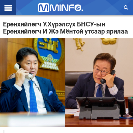
Эхлэл
Ерөнхийлөгч У.Хүрэлсүх БНСУ-ын
Ерөнхийлөгч И Жэ Мёнтой утсаар ярилаа
Цаг агаар
Валют ханш
Улс төр
Эдийн засаг
Үзэл бодол
Спорт
Нийгэм
Дэлхий
Энтертайнмэнт