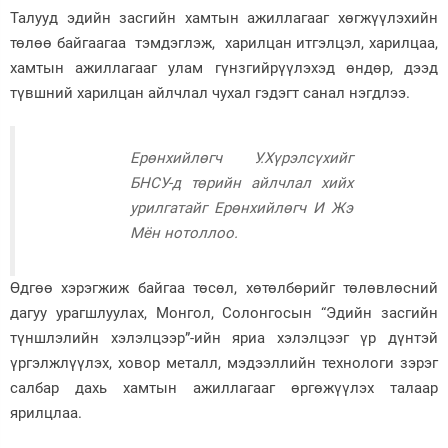
Талууд эдийн засгийн хамтын ажиллагааг хөгжүүлэхийн
төлөө байгаагаа тэмдэглэж, харилцан итгэлцэл, харилцаа,
хамтын ажиллагааг улам гүнзгийрүүлэхэд өндөр, дээд
түвшний харилцан айлчлал чухал гэдэгт санал нэгдлээ.
Ерөнхийлөгч У.Хүрэлсүхийг
БНСУ-д төрийн айлчлал хийх
урилгатайг Ерөнхийлөгч И Жэ
Мён нотоллоо.
Өдгөө хэрэгжиж байгаа төсөл, хөтөлбөрийг төлөвлөсний
дагуу урагшлуулах, Монгол, Солонгосын “Эдийн засгийн
түншлэлийн хэлэлцээр”-ийн яриа хэлэлцээг үр дүнтэй
үргэлжлүүлэх, ховор металл, мэдээллийн технологи зэрэг
салбар дахь хамтын ажиллагааг өргөжүүлэх талаар
ярилцлаа.