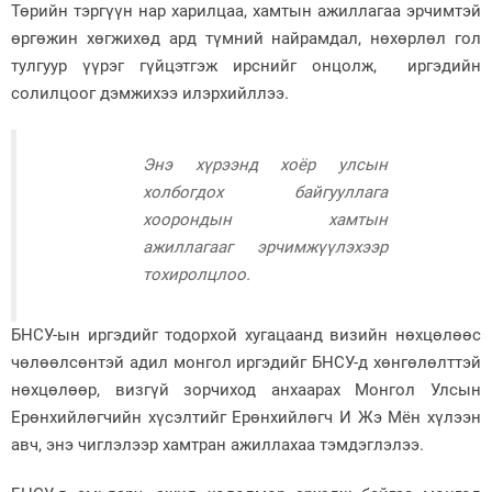
Төрийн тэргүүн нар харилцаа, хамтын ажиллагаа эрчимтэй
өргөжин хөгжихөд ард түмний найрамдал, нөхөрлөл гол
тулгуур үүрэг гүйцэтгэж ирснийг онцолж, иргэдийн
солилцоог дэмжихээ илэрхийллээ.
Энэ хүрээнд хоёр улсын
холбогдох байгууллага
хоорондын хамтын
ажиллагааг эрчимжүүлэхээр
тохиролцлоо.
БНСУ-ын иргэдийг тодорхой хугацаанд визийн нөхцөлөөс
чөлөөлсөнтэй адил монгол иргэдийг БНСУ-д хөнгөлөлттэй
нөхцөлөөр, визгүй зорчиход анхаарах Монгол Улсын
Ерөнхийлөгчийн хүсэлтийг Ерөнхийлөгч И Жэ Мён хүлээн
авч, энэ чиглэлээр хамтран ажиллахаа тэмдэглэлээ.