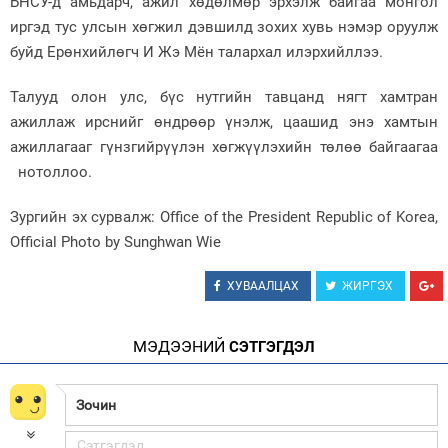
БНСУ-д амьдарч, ажил хөдөлмөр эрхэлж байгаа монгол
иргэд тус улсын хөгжил дэвшилд зохих хувь нэмэр оруулж
буйд Ерөнхийлөгч И Жэ Мён талархал илэрхийллээ.
Талууд олон улс, бүс нутгийн тавцанд нягт хамтран
ажиллаж ирснийг өндрөөр үнэлж, цаашид энэ хамтын
ажиллагааг гүнзгийрүүлэн хөгжүүлэхийн төлөө байгаагаа
нотоллоо.
Зургийн эх сурвалж: Office of the President Republic of Korea,
Official Photo by Sunghwan Wie
ХУВААЛЦАХ
ЖИРГЭХ
МЭДЭЭНИЙ
СЭТГЭГДЭЛ