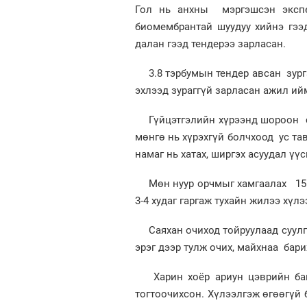
Гол нь анхны мэргэшсэн эксп
биомембрантай шуудуу хийнэ гээ
далан гээд тендерээ зарласан.
3.8 тэрбумын тендер авсан зург
эхлээд зураггүй зарласан ажил ий
Гүйцэтгэлийн хүрээнд шороон с
мөнгө нь хүрэхгүй болчхоод ус та
намаг нь хатах, ширгэх асуудал үү
Мөн нуур орчмыг хамгаалах 15 
3-4 худаг гаргаж тухайн жилээ хүлэ
Саяхан очиход тойруулаад суул
эрэг дээр тулж очих, майхнаа бари
Харин хоёр ариун цэврийн ба
тогтоочихсон. Хүлээлгэж өгөөгүй 