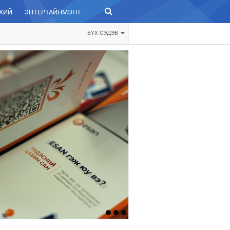
ХИЙ
ЭНТЕРТАЙНМЭНТ
ЗУРХАЙ
БҮХ СЭДЭВ