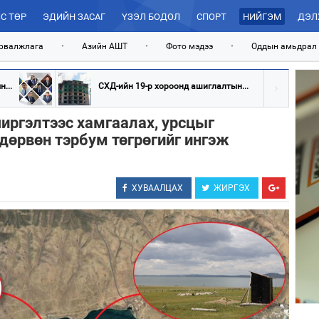
С ТӨР
ЭДИЙН ЗАСАГ
ҮЗЭЛ БОДОЛ
СПОРТ
НИЙГЭМ
ДЭЛ
рвалжлага
•
Азийн АШТ
•
Фото мэдээ
•
Оддын амьдрал
...
СХД-ийн 19-р хороонд ашиглалтын...
иргэлтээс хамгаалах, урсцыг
дөрвөн тэрбум төгрөгийг ингэж
ХУВААЛЦАХ
ЖИРГЭХ