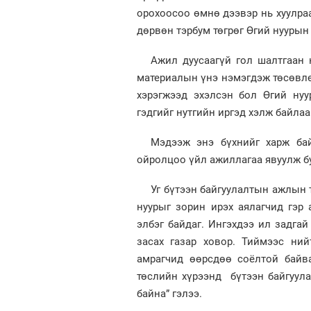
орохоосоо өмнө дээвэр нь хуулраа
дөрвөн тэрбум төгрөг Өгий нуурын 
Ажил дуусаагүй гол шалтгаан 
материалын үнэ нэмэгдэж төсөвлөс
хэрэгжээд эхэлсэн бол Өгий ну
гэдгийг нутгийн иргэд хэлж байлаа
Мэдээж энэ бүхнийг харж бай
ойролцоо үйл ажиллагаа явуулж б
Уг бүтээн байгуулалтын ажлын 
нуурыг зорин ирэх аялагчид гэр
элбэг байдаг. Ингэхдээ ил задгай
засах газар ховор. Тиймээс ни
амрагчид өөрсдөө соёлтой байв
төслийн хүрээнд бүтээн байгуул
байна” гэлээ.