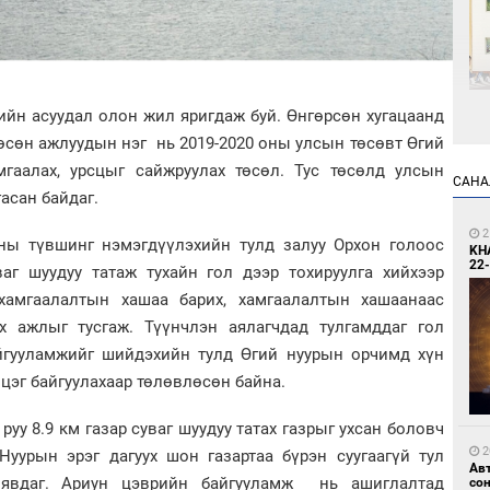
йн асуудал олон жил яригдаж буй. Өнгөрсөн хугацаанд
өсөн ажлуудын нэг нь 2019-2020 оны улсын төсөвт Өгий
1
Өн
гаалах, урсцыг сайжруулах төсөл. Тус төсөлд улсын
ду
САНА
ол
асан байдаг.
2
сны түвшинг нэмэгдүүлэхийн тулд залуу Орхон голоос
KH
22-
ваг шуудуу татаж тухайн гол дээр тохируулга хийхээр
амгаалалтын хашаа барих, хамгаалалтын хашаанаас
х ажлыг тусгаж. Түүнчлэн аялагчдад тулгамддаг гол
йгууламжийг шийдэхийн тулд Өгий нуурын орчимд хүн
1
 цэг байгуулахаар төлөвлөсөн байна.
С.
во
та
руу 8.9 км газар суваг шуудуу татах газрыг ухсан боловч
2
 Нуурын эрэг дагуух шон газартаа бүрэн суугаагүй тул
Ав
 явдаг. Ариун цэврийн байгууламж нь ашиглалтад
со