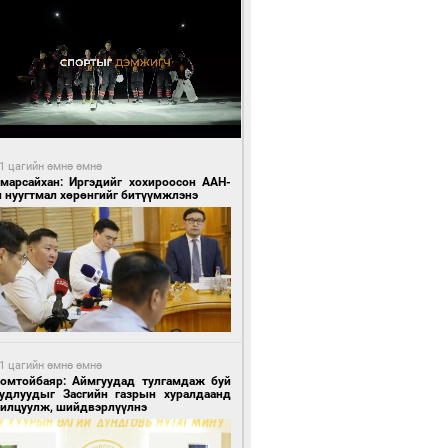
1 цагийн өмнө өмнө
Амарсайхан: Иргэдийг хохироосон ААН-
н нуугтмал хөрөнгийг битүүмжлэнэ
1 цагийн өмнө өмнө
Номтойбаяр: Аймгуудад тулгамдаж буй
уудлуудыг Засгийн газрын хуралдаанд
нилцуулж, шийдвэрлүүлнэ