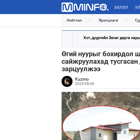
ЭХЛЭЛ
УЛ
Нийтлэл
•
Ярилцлага
•
Су
Хот, дүүргийн Засаг дарга нарын
Өгий нуурыг бохирдол ш
сайжруулахад тусгасан 
зарцуулжээ
Kuzmo
2025-08-06