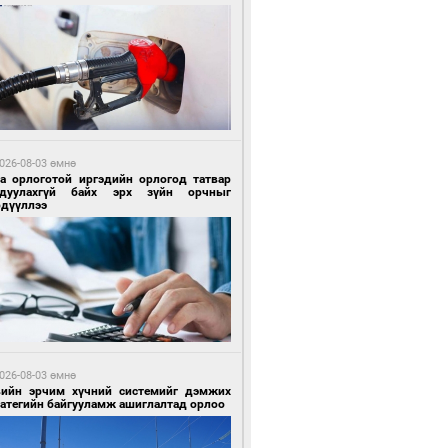
9 цагийн өмнө өмнө
гтуугаар тээврийн хэрэгсэл жолоодсон
зөрчил бүртгэгдлээ
026-08-03 өмнө
га орлоготой иргэдийн орлогод татвар
гдуулахгүй байх эрх зүйн орчныг
рдүүллээ
9 цагийн өмнө өмнө
тобензин, дизель түлшний онцгой албан
варыг тэглэлээ
026-08-03 өмнө
вийн эрчим хүчний системийг дэмжих
ратегийн байгууламж ашиглалтад орлоо