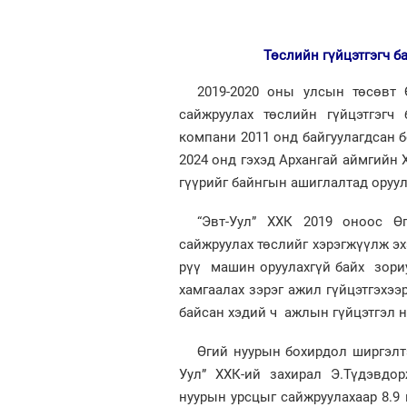
Төслийн гүйцэтгэгч б
2019-2020 оны улсын төсөвт 
сайжруулах төслийн гүйцэтгэгч
компани 2011 онд байгуулагдсан б
2024 онд гэхэд Архангай аймгийн 
гүүрийг байнгын ашиглалтад оруул
“Эвт-Уул” ХХК 2019 оноос Ө
сайжруулах төслийг хэрэгжүүлж эх
рүү машин оруулахгүй байх зори
хамгаалах зэрэг ажил гүйцэтгэхээ
байсан хэдий ч ажлын гүйцэтгэл н
Өгий нуурын бохирдол ширгэлтэ
Уул” ХХК-ий захирал Э.Түдэвдо
нуурын урсцыг сайжруулахаар 8.9