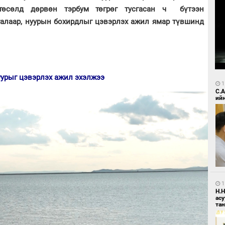
 төсөлд дөрвөн тэрбум төгрөг тусгасан ч бүтээн
талаар, нуурын бохирдлыг цэвэрлэх ажил ямар түвшинд
уурыг цэвэрлэх ажил эхэлжээ
1
С.
ий
1
Н.
ас
та