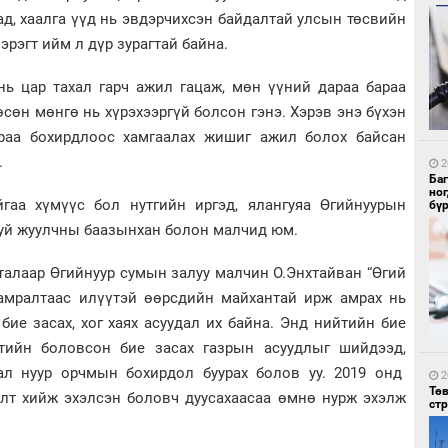
д, хаалга үүд нь эвдэрчихсэн байдалтай улсын төсвийн
эрэгт ийм л дүр зурагтай байна.
нь цар тахал гарч ажил гацаж, мөн үүний дараа бараа
1
өн мөнгө нь хүрэхээргүй болсон гэнэ. Хэрэв энэ бүхэн
Со
95 
ураа бохирдлоос хамгаалах жишиг ажил болох байсан
.
2
Ба
но
гаа хүмүүс бол нутгийн иргэд, ялангуяа Өгийнуурын
бү
уй жуулчны баазынхан болон малчид юм.
талаар Өгийнуур сумын залуу малчин О.Энхтайван “Өгий
 амралтаас илүүтэй өөрсдийн майхантай ирж амрах нь
1
Ав
 бие засах, хог хаях асуудал их байна. Энд нийтийн бие
тат
йтийн боловсон бие засах газрын асуудлыг шийдээд,
ал нуур орчмын бохирдол буурах болов уу. 2019 онд
2
Тө
алт хийж эхэлсэн боловч дуусахаасаа өмнө нурж эхэлж
ст