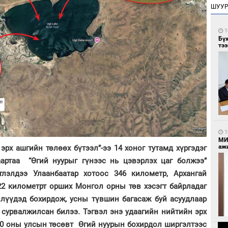
ШУУ
1
Бү
тээ
1
МИ
аж
эрх ашгийн төлөөх бүтээл”-ээ 14 хоног тутамд хүргэдэг
гаартаа “Өгий нуурыг гүнээс нь цэвэрлэх цаг болжээ”
лэлдээ Улаанбаатар хотоос 346 километр, Архангай
2 километрт орших Монгол орны төв хэсэгт байрладаг
илүүдэд бохирдож, усны түвшин багасаж буй асуудлаар
сурвалжилсан билээ. Тэгвэл энэ удаагийн нийтийн эрх
20 оны улсын төсөвт Өгий нуурын бохирдол ширгэлтээс