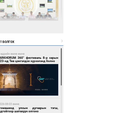
9 цагийн өмнө өмнө
өөдөр тэгш тоогоор төгссөн улсын
гаартай автомашинтай иргэдэд шатахуун
Л
БОЛГОХ
гоно
 өдрийн өмнө өмнө
ARKHORUM 360° фестиваль 8-р сарын
23-нд Төв цэнгэлдэх хүрээлэнд болно
9 цагийн өмнө өмнө
Бямбацогт Зүүн Азийн эрэгтэйчүүдийн
лейболын тэмцээнд оролцож байгаа баг
мирчдад амжилт хүслээ
026-08-03 өмнө
томашинд улсын дугаарын тэгш,
ндгойгоор шатахуун олгоно