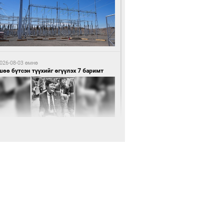
9 цагийн өмнө өмнө
нхүүгийн хэмнэлтийн горимд эрүүл
ндийн салбар хамаарахгүй
026-08-03 өмнө
өө бүтсэн түүхийг өгүүлэх 7 баримт
9 цагийн өмнө өмнө
өцийн махны худалдаа, борлуулалтыг
лттэй ил тод болгоно
026-08-03 өмнө
Нямбаатар: Ял авсан мань луйварчин
дэнэтээс төрсөн алдартан гээд сууж
агдсан