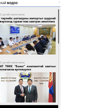
РХАЙ
МЭДЭЭ
0 цагийн өмнө өмнө
х төрлийн шатахууны импортыг шуурхай
вэрлэхэд гурван яам хамтран ажиллана
0 цагийн өмнө өмнө
АТ ТӨХК “Боинг” компанитай хамтын
иллагаагаа өргөжүүлнэ