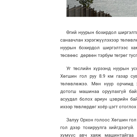
Өгий нуурын бохирдол ширгэлти
санаачлан хэрэгжүүлэхээр төлөвл
нуурын бохирдол ширгэлтээс хам
төсвөөс дөрвөн тэрбум төгрөг тусг
Уг төслийн хүрээнд нуурын у
Хөгшин гол руу 8.9 км газар су
төлөвлөжээ. Мөн нуур орчимд х
дотогш машинаа оруулахгүй бай
асуудал болох ариун цэврийн ба
ихээр төвлөрдөг хоёр цэгт отоглох
Залуу Орхон голоос Хөгшин гол 
гол дээр тохируулга хийгдээгүй.
хүмүүс авч хаяж машинтайгаа