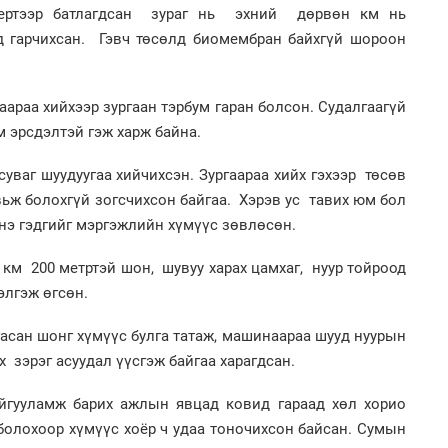
1
ертээр батлагдсан зураг нь эхний дөрвөн км нь
Мо
төл
д гарчихсан. Гэвч төсөлд биомембран байхгүй шороон
2
Хө
та
аараа хийхээр зургаан тэрбум гаран болсон. Судалгаагүй
м эрсдэлтэй гэж харж байна.
уваг шуудуугаа хийчихсэн. Зургаараа хийх гэхээр төсөв
вьж болохгүй зогсчихсон байгаа. Хэрэв ус тавих юм бол
1
16
снэ гэдгийг мэргэжлийн хүмүүс зөвлөсөн.
ху
км 200 метртэй шон, шувуу харах цамхаг, нуур тойроод
2
“Ну
элгэж өгсөн.
гасан шонг хүмүүс булга татаж, машинаараа шууд нуурын
х зэрэг асуудал үүсгэж байгаа харагдсан.
йгууламж барих ажлын явцад ковид гараад хөл хорио
1
Бү
болохоор хүмүүс хоёр ч удаа тоночихсон байсан. Сумын
на
то