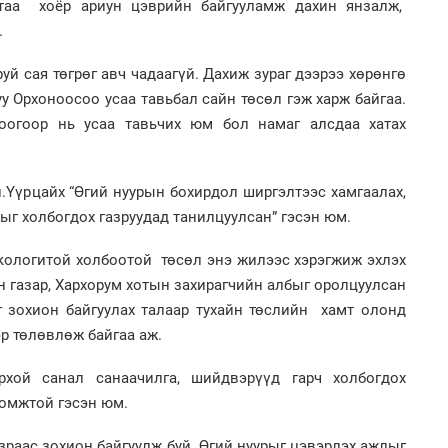
ртаа хоёр ариун цэврийн байгууламж дахин янзалж,
2
"Х
.
ЕБС
уй сая төгрөг авч чадаагүй. Дахиж зураг дээрээ хөрөнгө
 Орхоноосоо усаа тавьбал сайн төсөл гэж харж байгаа.
огоор нь усаа тавьчих юм бол намаг алсдаа хатах
1
Ою
н.Үүрцайх “Өгий нуурын бохирдол ширгэлтээс хамгаалах,
эхэ
2
ыг холбогдох газруудад танилцуулсан” гэсэн юм.
Ст
72
хү
кологитой холбоотой төсөл энэ жилээс хэрэгжиж эхлэх
 газар, Хархорум хотын захирагчийн албыг оролцуулсан
г зохион байгуулах талаар тухайн төслийн хамт олонд
эр төлөвлөж байгаа аж.
1
рхой санал санаачилга, шийдвэрүүд гарч холбогдох
МА
нас
омжтой гэсэн юм.
2
Со
раас зохион байгуулж буй Өгий нуурыг цэвэрлэх ажлыг