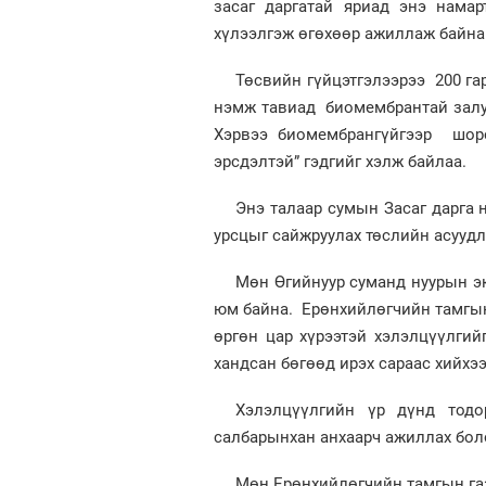
засаг даргатай яриад энэ нама
хүлээлгэж өгөхөөр ажиллаж байна
Төсвийн гүйцэтгэлээрээ 200 гар
нэмж тавиад биомембрантай залуу
Хэрвээ биомембрангүйгээр шоро
эрсдэлтэй” гэдгийг хэлж байлаа.
Энэ талаар сумын Засаг дарга 
урсцыг сайжруулах төслийн асуудл
Мөн Өгийнуур суманд нуурын э
юм байна. Ерөнхийлөгчийн тамгын
өргөн цар хүрээтэй хэлэлцүүлгий
хандсан бөгөөд ирэх сараас хийхэ
Хэлэлцүүлгийн үр дүнд тодо
салбарынхан анхаарч ажиллах бол
Мөн Ерөнхийлөгчийн тамгын газ