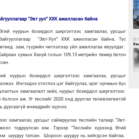
1
айгууллагаар “Эвт уул” ХХК ажилласан байна
Са
мэ
Өгий нуурын бохирдол ширгэлтээс хамгаалах, урсцыг
 байгууллагаар “Эвт-Уул” ХХК ажилласан байна. Тус
2
Хөш
өгөөд зам, гүүрийн чиглэлээр үйл ажиллагаа явуулдаг.
Хайрхан сумын Хануй голын 109.15 метрийн төмөр бетон
сан.
гий нуурын бохирдол ширгэлтээс хамгаалах, урсцыг
1
элжээ. Ингэхдээ отоглох цэг байгуулах, эрэг орчмын бүс
Нө
нээ
улалтын хамгаалалт хийх, нуурыг бохирдол ширгэлтээс
2
р болсон аж. Уг төслийг 2020 онд дуусгах төлөвлөгөөтэй
Х.
Эр
ь дуусаагүй өнөөдрийг хүрчээ.
хар
эс хамгаалах, урсцыг сайжруулах төслийн талаар “Эвт-
ржоос тодруулсан юм. Тэрээр “Төслийн хүрээнд Өгий
 км шуудуу татсан. Шороон шуудуу нь хийгдсэн байгаа.