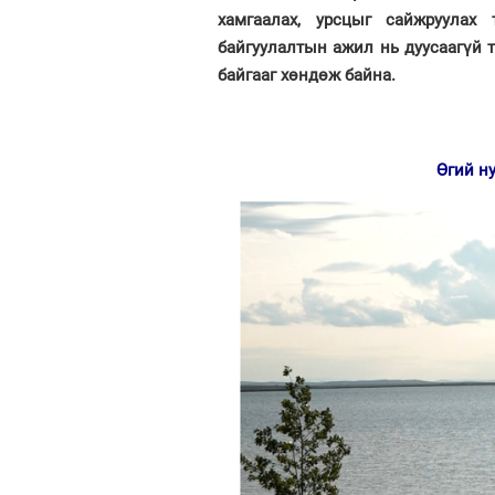
хамгаалах, урсцыг сайжруулах
байгуулалтын ажил нь дуусаагүй 
байгааг хөндөж байна.
Өгий н