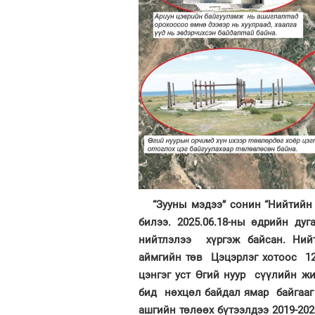
“Зууны мэдээ” сонин “Нийтийн 
билээ. 2025.06.18-ны өдрийн ду
нийтлэлээ хүргэж байсан. Нийт
аймгийн төв Цэцэрлэг хотоос 12
цэнгэг уст Өгий нуур сүүлийн ж
бид нөхцөл байдал ямар байгааг 
ашгийн төлөөх бүтээлдээ 2019-20