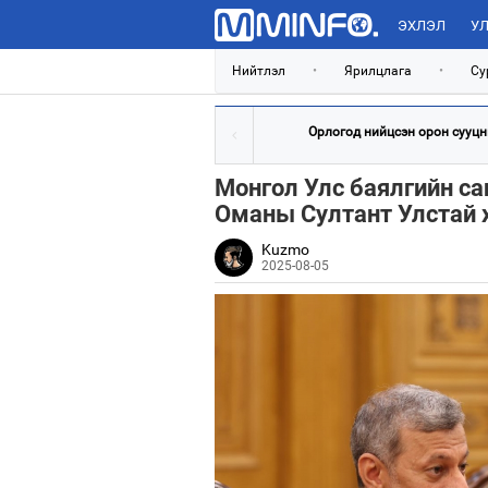
ЭХЛЭЛ
УЛ
Нийтлэл
•
Ярилцлага
•
Су
Орлогод нийцсэн орон сууцны
Монгол Улс баялгийн са
Оманы Султант Улстай 
Kuzmo
2025-08-05