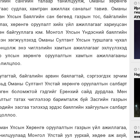
ийн сангийн талаар танилцуулж, Оманы хөрөнгө
1
Ир
гаас судлах, хамтран ажиллах саналыг тавив. Оманы
ги
ан Улсын Баялгийн сан бөгөөд газрын тос, байгалийн
ду
лах, хөрөнгө оруулалт хийх үйл ажиллагааг хариуцсан
эн байгууллага юм. Монгол Улсын Үндэсний баялгийн
эн хөгжүүлэхэд Оманы Султант Улсын туршлага чухал
онцолж энэ чиглэлийн хамтын ажиллагааг эхлүүлэхэд
ёр улсын хөрөнгө оруулалтын хамтын ажиллагааны
олилцлоо.
1
Нар
тагтай, байгалийн арвин баялагтай, сэргээгдэх эрчим
вьд Оманы Султант Улстай хөрөнгө оруулалтын салбарт
ргөн боломжтой гэдгийг Ерөнхий сайд дурдлаа. Мөн
алтыг татах чиглэлээр баримталж буй Засгийн газрын
дийн засгаа тэлэхэд эрдэс баялгийн хайгуулын салбарт
нцоллоо.
ан Улсын Хөрөнгө оруулалтын газрын үйл ажиллагаа,
1
Мо
нилцуулаад Монгол Улстай уул уурхай, хөдөө аж ахуй,
өн