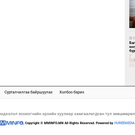
1
Бү
тээ
2
Ба
но
бү
1
МИ
аж
Сурталчилгаа байршуулах
Холбоо барих
2
Б.
би
мэдээлэл зохиогчийн эрхийн хуулиар хамгаалагдсан тул зөвшөөрөл
Copyright © MMINFO.MN All Rights Reserved. Powered by
HUREEMEDIA