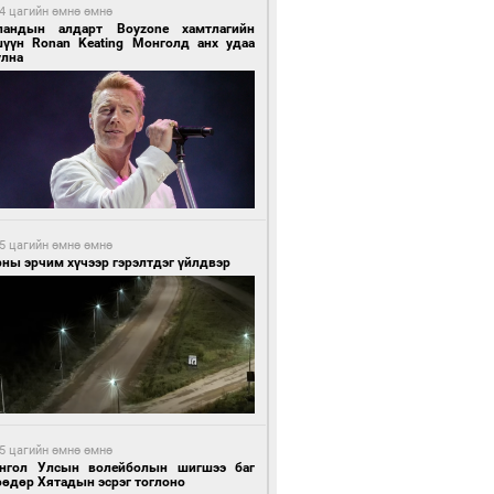
4 цагийн өмнө өмнө
ландын алдарт Boyzone хамтлагийн
шүүн Ronan Keating Монголд анх удаа
улна
5 цагийн өмнө өмнө
ны эрчим хүчээр гэрэлтдэг үйлдвэр
5 цагийн өмнө өмнө
нгол Улсын волейболын шигшээ баг
өөдөр Хятадын эсрэг тоглоно