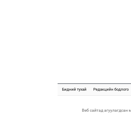
Бидний тухай
Редакцийн бодлого
Веб сайтад агуулагдсан 