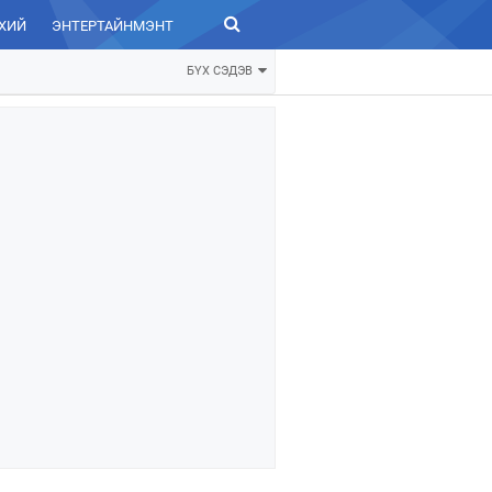
ХИЙ
ЭНТЕРТАЙНМЭНТ
ЗУРХАЙ
БҮХ СЭДЭВ