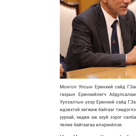
Монгол Улсын Ерөнхий сайд Г.З
газрын Ерөнхийлөгч Абдулсалам
Уулзалтын үеэр Ерөнхий сайд Г.
идэвхтэй хөгжиж байгааг тэмдэглээ
уурхай, хөдөө аж ахуй зэрэг сал
төлөө байгаагаа илэрхийлэв.