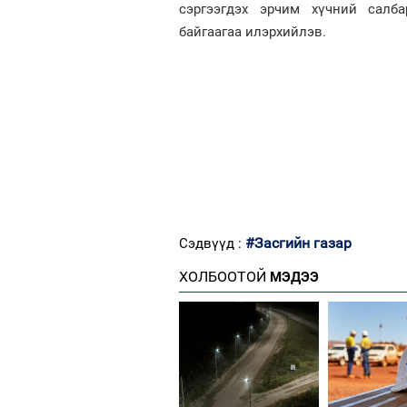
сэргээгдэх эрчим хүчний салба
байгаагаа илэрхийлэв.
#Засгийн газар
Сэдвүүд :
ХОЛБООТОЙ
МЭДЭЭ