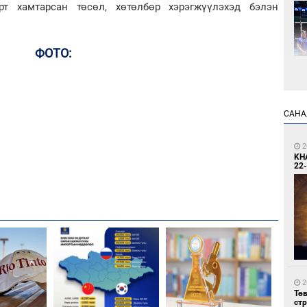
рт хамтарсан төсөл, хөтөлбөр хэрэгжүүлэхэд бэлэн
ФОТО:
1
САНА
Өн
ду
ол
2
KH
22-
1
УИ
тэн
2
Тө
ст