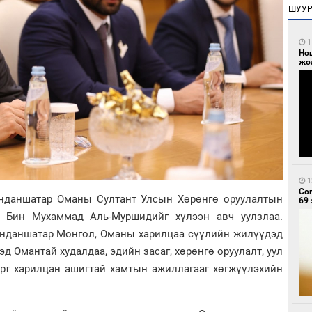
ШУУ
1
Но
жо
1
Со
анданшатар Оманы Султант Улсын Хөрөнгө оруулалтын
69 
 Бин Мухаммад Аль-Муршидийг хүлээн авч уулзлаа.
Занданшатар Монгол, Оманы харилцаа сүүлийн жилүүдэд
д Омантай худалдаа, эдийн засаг, хөрөнгө оруулалт, уул
барт харилцан ашигтай хамтын ажиллагааг хөгжүүлэхийн