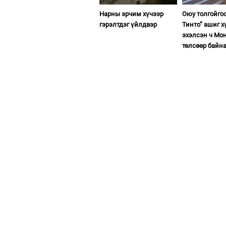
Нарны эрчим хүчээр
Оюу толгойго
гэрэлтдэг үйлдвэр
Тинто” ашиг х
эхэлсэн ч Мон
төлсөөр байн