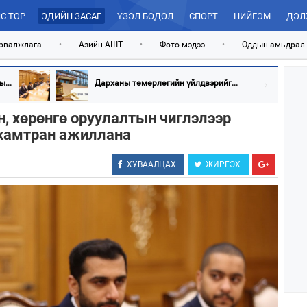
С ТӨР
ЭДИЙН ЗАСАГ
ҮЗЭЛ БОДОЛ
СПОРТ
НИЙГЭМ
ДЭЛ
рвалжлага
•
Азийн АШТ
•
Фото мэдээ
•
Оддын амьдрал
...
Дарханы төмөрлөгийн үйлдвэрийг...
н, хөрөнгө оруулалтын чиглэлээр
хамтран ажиллана
ХУВААЛЦАХ
ЖИРГЭХ