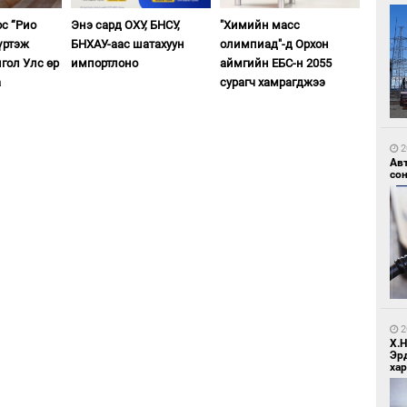
ос “Рио
Энэ сард ОХУ, БНСУ,
"Химийн масс
үртэж
БНХАУ-аас шатахуун
олимпиад"-д Орхон
гол Улс өр
импортлоно
аймгийн ЕБС-н 2055
а
сурагч хамрагджээ
1
Зу
өд
2
Ав
со
1
Бо
ба
2
Х.
Эр
хар