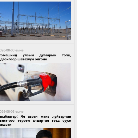
5 цагийн өмнө өмнө
ргаан цагаан мэнгэтэй харагчин үхэр
өр
026-08-03 өмнө
томашинд улсын дугаарын тэгш,
ндгойгоор шатахуун олгоно
5 цагийн өмнө өмнө
роо орохгүй, өдөртөө 28-30 хэм дулаан
йна
026-08-03 өмнө
Нямбаатар: Ял авсан мань луйварчин
дэнэтээс төрсөн алдартан гээд сууж
агдсан