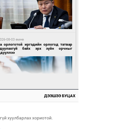
 өдрийн өмнө өмнө
х төрлийн шатахууны импортыг шуурхай
вэрлэхэд гурван яам хамтран ажиллана
026-08-03 өмнө
га орлоготой иргэдийн орлогод татвар
гдуулахгүй байх эрх зүйн орчныг
рдүүллээ
 өдрийн өмнө өмнө
АТ ТӨХК “Боинг” компанитай хамтын
иллагаагаа өргөжүүлнэ
ДЭЭШЭЭ БУЦАХ
 өдрийн өмнө өмнө
Энх-Амгалан: Би Монгол Улсын иргэн
ш
гүй хуулбарлах хориотой.
.