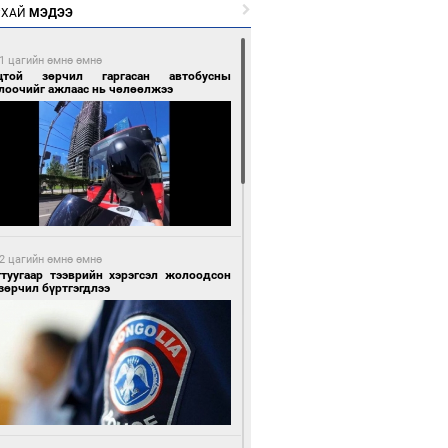
РХАЙ
МЭДЭЭ
1 цагийн өмнө өмнө
цтой зөрчил гаргасан автобусны
лоочийг ажлаас нь чөлөөлжээ
2 цагийн өмнө өмнө
гтуугаар тээврийн хэрэгсэл жолоодсон
зөрчил бүртгэгдлээ