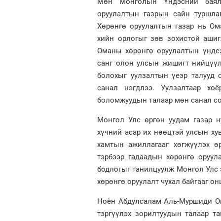
Мөн Монголын Үндэсний баялг
оруулалтын газрын сайн туршла
Хөрөнгө оруулалтын газар нь Ом
хийн орлогыг зөв зохистой ашиг
Оманы хөрөнгө оруулалтын үндс
санг олон улсын жишигт нийцүүл
болохыг уулзалтын үеэр талууд 
санал нэгдлээ. Уулзалтаар хо
боломжуудын талаар мөн санал с
Монгол Улс өргөн уудам газар ну
хүчний асар их нөөцтэй улсын ху
хамтын ажиллагааг хөгжүүлэх ө
тэрбээр гадаадын хөрөнгө оруул
бодлогыг танилцуулж Монгол Улс э
хөрөнгө оруулалт чухал байгааг о
Ноён Абдулсалам Аль-Муршиди Ом
тэргүүлэх зорилтуудын талаар та