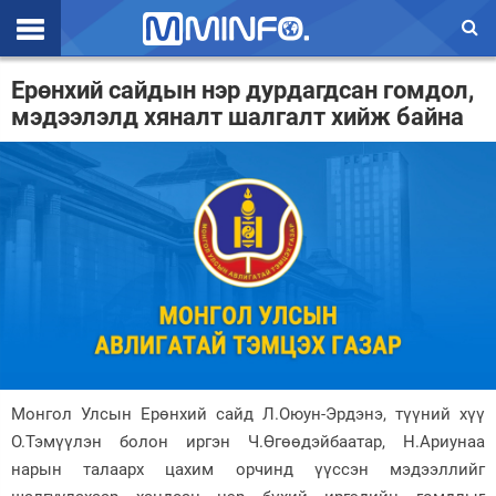
Эхлэл
Ерөнхий сайдын нэр дурдагдсан гомдол,
мэдээлэлд хяналт шалгалт хийж байна
Цаг агаар
Валют ханш
Улс төр
Эдийн засаг
Үзэл бодол
Спорт
Нийгэм
Монгол Улсын Ерөнхий сайд Л.Оюун-Эрдэнэ, түүний хүү
Дэлхий
О.Тэмүүлэн болон иргэн Ч.Өгөөдэйбаатар, Н.Ариунаа
нарын талаарх цахим орчинд үүссэн мэдээллийг
Энтертайнмэнт