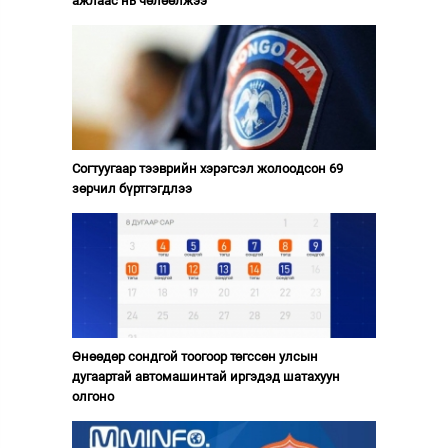
ажлаас нь чөлөөлжээ
Согтуугаар тээврийн хэрэгсэл жолоодсон 69
зөрчил бүртгэгдлээ
Өнөөдөр сондгой тоогоор төгссөн улсын
дугаартай автомашинтай иргэдэд шатахуун
олгоно