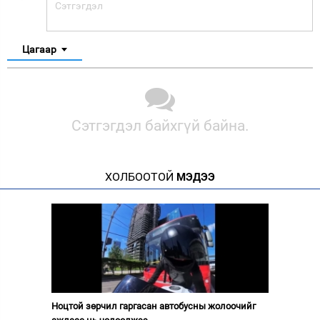
Цагаар
Сэтгэгдэл байхгүй байна.
ХОЛБООТОЙ
МЭДЭЭ
Ноцтой зөрчил гаргасан автобусны жолоочийг