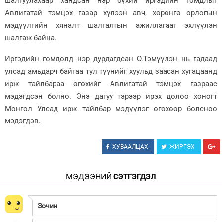
шалгуулахаар хандсан нэр бүхий иргэдийн гомдлыг
Авлигатай тэмцэх газар хүлээн авч, хөрөнгө орлогын
Зурхай
мэдүүлгийн хяналт шалгалтын ажиллагааг эхлүүлэн
шалгаж байна.
Иргэдийн гомдолд нэр дурдагдсан О.Тэмүүлэн нь гадаад
улсад амьдарч байгаа тул түүнийг хуульд заасан хугацаанд
ирж тайлбараа өгөхийг Авлигатай тэмцэх газраас
мэдэгдсэн болно. Энэ дагуу тэрээр ирэх долоо хоногт
Монгол Улсад ирж тайлбар мэдүүлэг өгөхөөр болсноо
мэдэгдэв.
ХУВААЛЦАХ
ЖИРГЭХ
МЭДЭЭНИЙ
СЭТГЭГДЭЛ