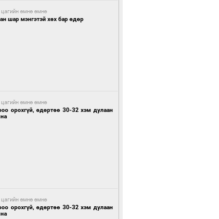
 цагийн өмнө өмнө
ан шар мэнгэтэй хөх бар өдөр
 цагийн өмнө өмнө
роо орохгүй, өдөртөө 30-32 хэм дулаан
йна
 цагийн өмнө өмнө
роо орохгүй, өдөртөө 30-32 хэм дулаан
йна