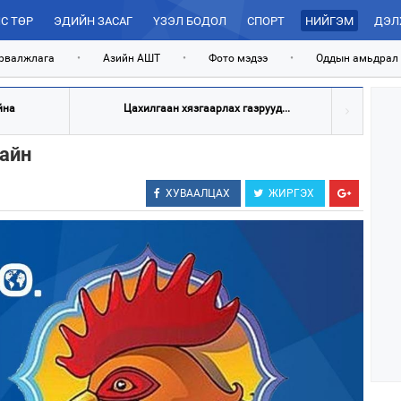
С ТӨР
ЭДИЙН ЗАСАГ
ҮЗЭЛ БОДОЛ
СПОРТ
НИЙГЭМ
ДЭЛ
рвалжлага
•
Азийн АШТ
•
Фото мэдээ
•
Оддын амьдрал
йна
Цахилгаан хязгаарлах газрууд...
сайн
ХУВААЛЦАХ
ЖИРГЭХ