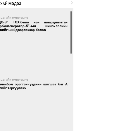
РХАЙ
МЭДЭЭ
 цагийн өмнө өмнө
ЦС-3” ТӨХК-ийн нэн шаардлагатай
урбингенератор-5”-ын шинэчлэлийн
свийг шийдвэрлэхээр болов
 цагийн өмнө өмнө
ллейбол эрэгтэйчүүдийн шигшээ баг А
гийг тэргүүллээ