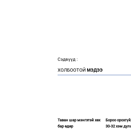
Сэдвүүд :
ХОЛБООТОЙ
МЭДЭЭ
Таван шар мэнгэтэй хөх
Бороо орохгүй
бар өдөр
30-32 хэм дул