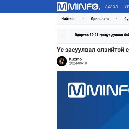
ЭХЛЭЛ
УЛ
Нийтлэл
•
Ярилцлага
•
Су
Өдөртөө 19-21 градус дулаан ба
Үс засуулвал өлзийтэй 
Kuzmo
2024-09-18