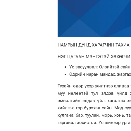
НАМРЫН ДУНД ХАРАГЧИН ТАХИА
НЭГ ЦАГААН МЭНГЭТЭЙ ХӨХӨГЧИ
Үс засуулвал: Өлзийтэй сайн
Өдрийн наран мандах, жаргах 
Тухайн өдөр үхэр жилтнээ аливаа 
муу нөлөөтэй тул элдэв үйлд х
эмнэлгийн элдэв үйл, хагалгаа хи
хийлгэх, гэр бүрэхэд сайн. Мод су
хулгана, бар, туулай, морь, хонь,
гаргавал зохистой. Үс шинээр үргэ