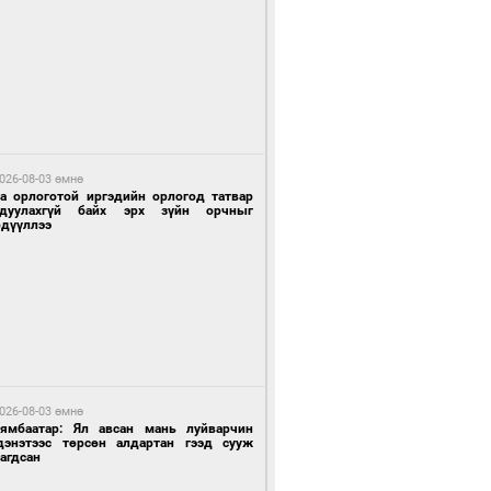
 өдрийн өмнө өмнө
ландын алдарт Boyzone хамтлагийн
шүүн Ronan Keating Монголд анх удаа
улна
026-08-03 өмнө
га орлоготой иргэдийн орлогод татвар
гдуулахгүй байх эрх зүйн орчныг
рдүүллээ
 өдрийн өмнө өмнө
ны эрчим хүчээр гэрэлтдэг үйлдвэр
026-08-03 өмнө
Нямбаатар: Ял авсан мань луйварчин
дэнэтээс төрсөн алдартан гээд сууж
агдсан