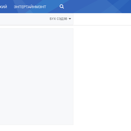
ХИЙ
ЭНТЕРТАЙНМЭНТ
ЗУРХАЙ
БҮХ СЭДЭВ