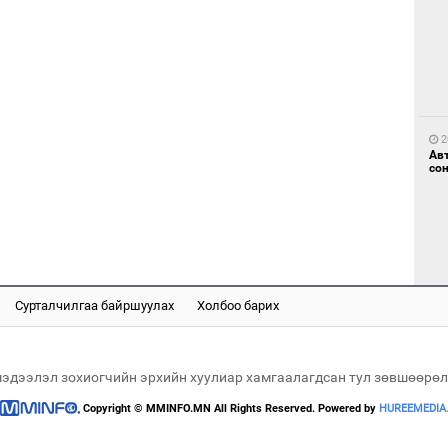
1
Мо
өн
2
Ав
со
1
Өн
ду
ол
Сурталчилгаа байршуулах
Холбоо барих
2
Хөш
мэдээлэл зохиогчийн эрхийн хуулиар хамгаалагдсан тул зөвшөөрөл
Copyright © MMINFO.MN All Rights Reserved. Powered by
HUREEMEDIA