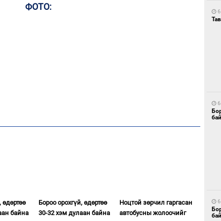
ФОТО:
6
Тав
6
Бо
ба
6
, өдөртөө
Бороо орохгүй, өдөртөө
Ноцтой зөрчил гаргасан
Бо
аан байна
30-32 хэм дулаан байна
автобусны жолоочийг
ба