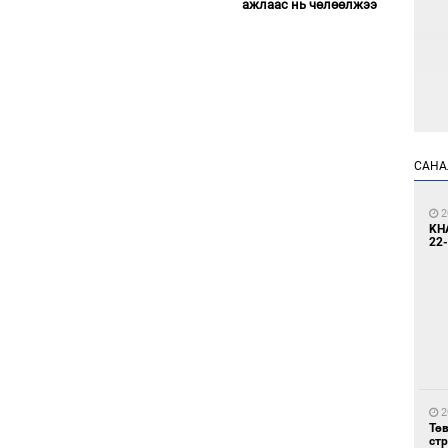
ажлаас нь чөлөөлжээ
1
САНА
Но
жо
2
KH
22-
1
Со
69 
2
Тө
ст