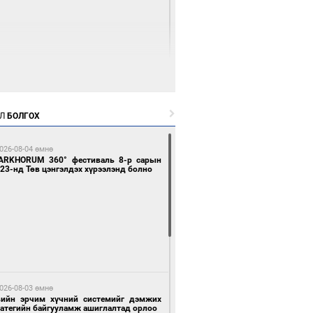
 өдрийн өмнө өмнө
Л
БОЛГОХ
цтой зөрчил гаргасан автобусны
лоочийг ажлаас нь чөлөөлжээ
026-08-04 өмнө
ARKHORUM 360° фестиваль 8-р сарын
23-нд Төв цэнгэлдэх хүрээлэнд болно
 өдрийн өмнө өмнө
гтуугаар тээврийн хэрэгсэл жолоодсон
зөрчил бүртгэгдлээ
026-08-03 өмнө
вийн эрчим хүчний системийг дэмжих
ратегийн байгууламж ашиглалтад орлоо