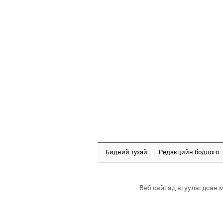
Бидний тухай
Редакцийн бодлого
Веб сайтад агуулагдсан 