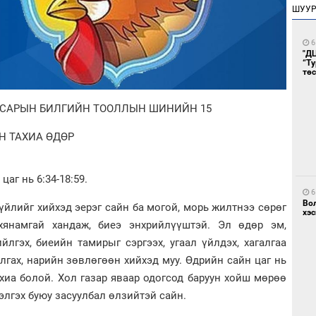
ШУУ
6
"Д
“Т
тө
 САРЫН БИЛГИЙН ТООЛЛЫН ШИНИЙН 15
Н ТАХИА ӨДӨР
цаг нь 6:34-18:59.
6
Во
үйлийг хийхэд эерэг сайн ба могой, морь жилтнээ сөрөг
хэс
янамгай хандаж, биеэ энхрийлүүштэй. Эл өдөр эм,
йлгэх, биеийн тамирыг сэргээх, угаал үйлдэх, хагалгаа
улгах, нарийн зөвлөгөөн хийхэд муу. Өдрийн сайн цаг нь
 тахиа болой. Хол газар яваар одогсод баруун хойш мөрөө
элгэх буюу засуулбал өлзийтэй сайн.