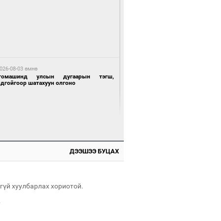
 өдрийн өмнө өмнө
нгол Улсын волейболын шигшээ баг
өөдөр Хятадын эсрэг тоглоно
026-08-03 өмнө
томашинд улсын дугаарын тэгш,
ндгойгоор шатахуун олгоно
 өдрийн өмнө өмнө
өөдөр сондгой тоогоор төгссөн улсын
гаартай автомашинтай иргэдэд шатахуун
гоно
ДЭЭШЭЭ БУЦАХ
026-08-03 өмнө
өө бүтсэн түүхийг өгүүлэх 7 баримт
гүй хуулбарлах хориотой.
.