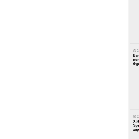
1
Ир
ги
ду
2
Ба
но
бү
1
Нар
2
Х.
Эр
хар