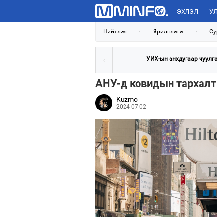
ЭХЛЭЛ
УЛ
Нийтлэл
•
Ярилцлага
•
Су
УИХ-ын анхдугаар чуулган
АНУ-д ковидын тархалт
Kuzmo
2024-07-02