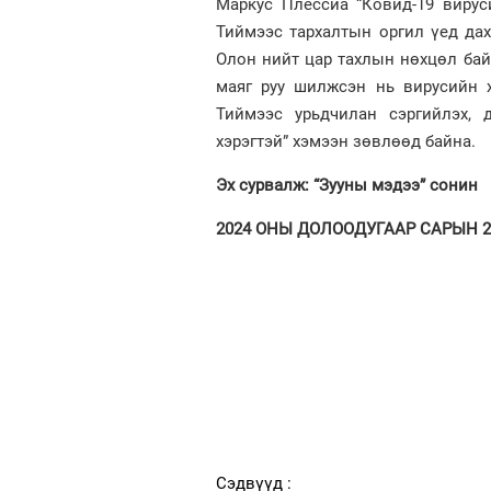
Маркус Плессиа “Ковид-19 вирус
Тиймээс тархалтын оргил үед дах
Олон нийт цар тахлын нөхцөл бай
маяг руу шилжсэн нь вирусийн 
Тиймээс урьдчилан сэргийлэх, 
хэрэгтэй” хэмээн зөвлөөд байна.
Эх сурвалж: “Зууны мэдээ” сонин
2024 ОНЫ ДОЛООДУГААР САРЫН 2. 
Сэдвүүд :