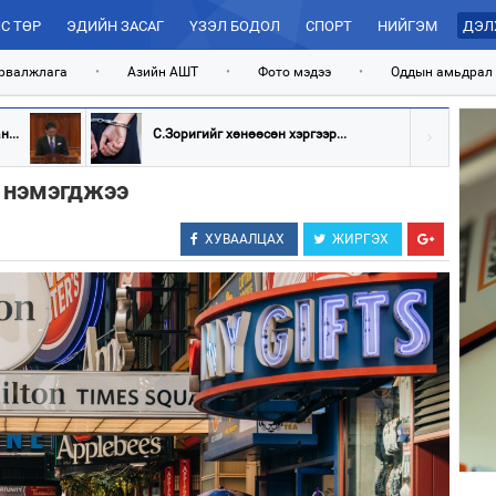
С ТӨР
ЭДИЙН ЗАСАГ
ҮЗЭЛ БОДОЛ
СПОРТ
НИЙГЭМ
ДЭЛ
рвалжлага
•
Азийн АШТ
•
Фото мэдээ
•
Оддын амьдрал
...
С.Зоригийг хөнөөсөн хэргээр...
 нэмэгджээ
ХУВААЛЦАХ
ЖИРГЭХ