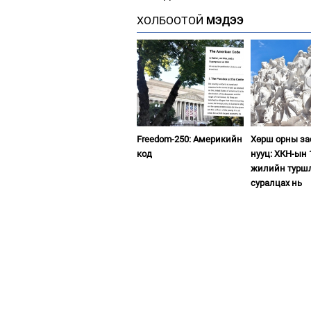
ХОЛБООТОЙ
МЭДЭЭ
Freedom-250: Америкийн
Хөрш орны з
код
нууц: ХКН-ын 
жилийн турш
суралцах нь