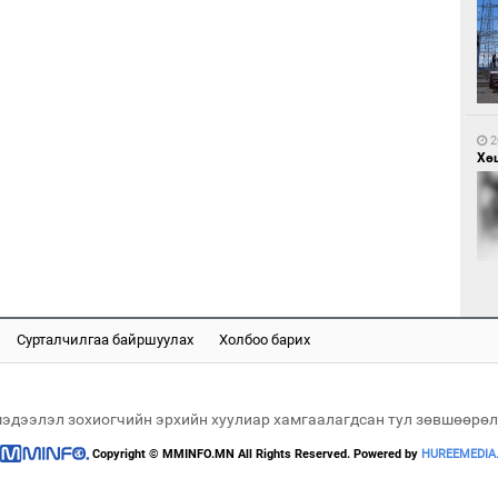
1
Са
мэ
2
Хөш
1
Нө
нээ
Сурталчилгаа байршуулах
Холбоо барих
2
Х.
Эр
хар
мэдээлэл зохиогчийн эрхийн хуулиар хамгаалагдсан тул зөвшөөрөл
Copyright © MMINFO.MN All Rights Reserved. Powered by
HUREEMEDIA