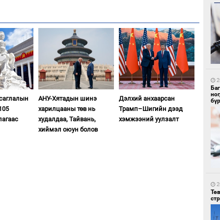
1
Со
95 
2
Ба
но
асаглалын
АНУ-Хятадын шинэ
Дэлхий анхаарсан
бү
105
харилцааны төв нь
Трамп–Шигийн дээд
лагаас
худалдаа, Тайвань,
хэмжээний уулзалт
хиймэл оюун болов
1
Ав
тат
2
Тө
ст