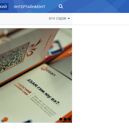
ХИЙ
ЭНТЕРТАЙНМЭНТ
ЗУРХАЙ
БҮХ СЭДЭВ