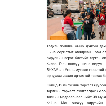
Хэдхэн жилийн өмнө дэлхий дахи
шинэ сорилтыг авчирсан. Гэвч о
вирусийн эсрэг биетийг гарган а
билээ. Гэвч энэхүү шинэ вирус н
БНХАУ-ын Ухань мужаас гаралтай 
орнуудад дахин эрчимтэй тархах б
Ковид-19 вирусийн тархалт буурса
төрлийн тархалт ажиглагдах болс
төвийн мэдээлснээр нийт 38 муж
байна. Мөн энэхүү вирусийн 