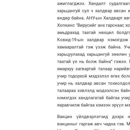
ажиглагджээ. Хандалт судалгаа
харьцангуй сул ч халдвар авсан 
өндөр байна. АНУ-ын Халдварт өв
Хопкинс “Вирусийг анх гарснаас х
амьдрахад таатай нөхцөл болдг
Ковид-19-ын халдвар нэмэгдэж
хамааралтай гэж үзэж байна. Уч
харьцуулахад харьцангуй зөөлөн 
таатай үе нь болж байна” гэжээ.
ямархуу загвартай талаар нарий
учир тодорхой мэдээлэл өгөх бол
учир нь халдвар авсан тохиолдо
талаараа хэвлэлд мэдээлсэн бай
нэмэгдэх хандлагатай байгаа уч
яаравчилж байгаа хэмээн эрүүл м
Вакцин үйлдвэрлэгчид дээрх 
вакциныг гаргаж авч чадна гэв. 