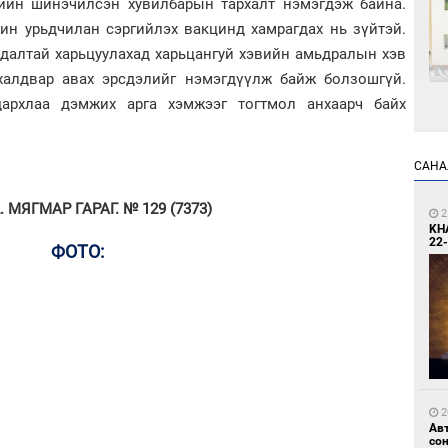
ийн шинэчилсэн хувилбарын тархалт нэмэгдэж байна.
ин урьдчилан сэргийлэх вакцинд хамрагдах нь зүйтэй.
далтай харьцуулахад харьцангуй хэвийн амьдралын хэв
халдвар авах эрсдэлийг нэмэгдүүлж байж болзошгүй.
дархлаа дэмжих арга хэмжээг тогтмол анхаарч байх
1
Өн
ду
САНА
ол
МЯГМАР ГАРАГ. № 129 (7373)
2
KH
22-
ФОТО:
1
С.
во
та
2
Ав
со