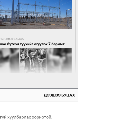
5 цагийн өмнө өмнө
нхүүгийн хэмнэлтийн горимд эрүүл
ндийн салбар хамаарахгүй
026-08-03 өмнө
өө бүтсэн түүхийг өгүүлэх 7 баримт
5 цагийн өмнө өмнө
өцийн махны худалдаа, борлуулалтыг
лттэй ил тод болгоно
ДЭЭШЭЭ БУЦАХ
026-08-03 өмнө
Нямбаатар: Ял авсан мань луйварчин
дэнэтээс төрсөн алдартан гээд сууж
агдсан
гүй хуулбарлах хориотой.
.