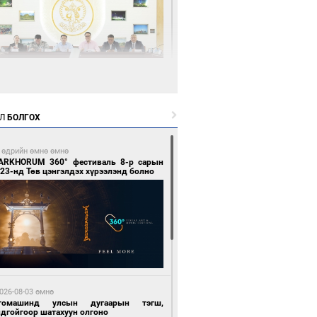
4 цагийн өмнө өмнө
өөдөр тэгш тоогоор төгссөн улсын
гаартай автомашинтай иргэдэд шатахуун
Л
БОЛГОХ
гоно
 өдрийн өмнө өмнө
ARKHORUM 360° фестиваль 8-р сарын
23-нд Төв цэнгэлдэх хүрээлэнд болно
4 цагийн өмнө өмнө
Бямбацогт Зүүн Азийн эрэгтэйчүүдийн
лейболын тэмцээнд оролцож байгаа баг
мирчдад амжилт хүслээ
026-08-03 өмнө
томашинд улсын дугаарын тэгш,
ндгойгоор шатахуун олгоно