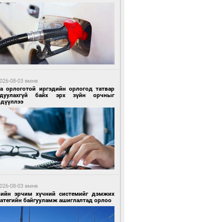
5 цагийн өмнө өмнө
гтуугаар тээврийн хэрэгсэл жолоодсон
зөрчил бүртгэгдлээ
026-08-03 өмнө
га орлоготой иргэдийн орлогод татвар
гдуулахгүй байх эрх зүйн орчныг
рдүүллээ
5 цагийн өмнө өмнө
тобензин, дизель түлшний онцгой албан
варыг тэглэлээ
026-08-03 өмнө
вийн эрчим хүчний системийг дэмжих
ратегийн байгууламж ашиглалтад орлоо