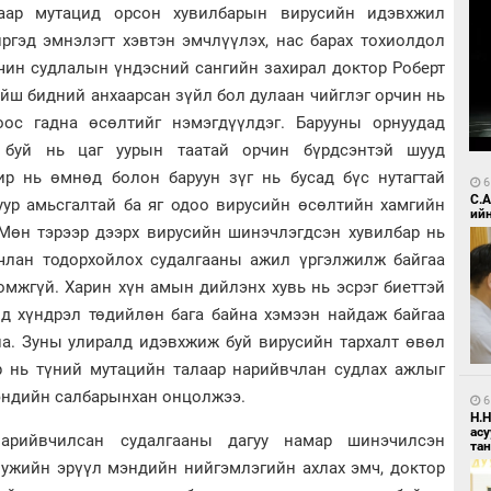
гаар мутацид орсон хувилбарын вирусийн идэвхжил
иргэд эмнэлэгт хэвтэн эмчлүүлэх, нас барах тохиолдол
чин судлалын үндэсний сангийн захирал доктор Роберт
ойш бидний анхаарсан зүйл бол дулаан чийглэг орчин нь
оос гадна өсөлтийг нэмэгдүүлдэг. Барууны орнуудад
 буй нь цаг уурын таатай орчин бүрдсэнтэй шууд
ир нь өмнөд болон баруун зүг нь бусад бүс нутагтай
6
С.
уур амьсгалтай ба яг одоо вирусийн өсөлтийн хамгийн
ий
 Мөн тэрээр дээрх вирусийн шинэчлэгдсэн хувилбар нь
вчлан тодорхойлох судалгааны ажил үргэлжилж байгаа
омжгүй. Харин хүн амын дийлэнх хувь нь эсрэг биеттэй
лд хүндрэл төдийлөн бага байна хэмээн найдаж байгаа
на. Зуны улиралд идэвхжиж буй вирусийн тархалт өвөл
ир нь түний мутацийн талаар нарийвчлан судлах ажлыг
эндийн салбарынхан онцолжээ.
6
Н.
ас
нарийвчилсан судалгааны дагуу намар шинэчилсэн
та
Мужийн эрүүл мэндийн нийгэмлэгийн ахлах эмч, доктор