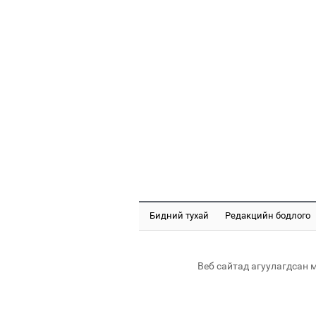
Бидний тухай
Редакцийн бодлого
Веб сайтад агуулагдсан 