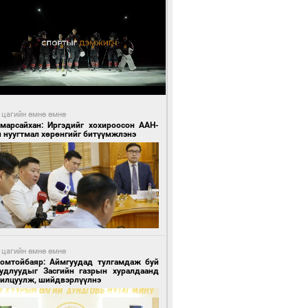
 цагийн өмнө өмнө
Амарсайхан: Иргэдийг хохироосон ААН-
н нуугтмал хөрөнгийг битүүмжлэнэ
 цагийн өмнө өмнө
Номтойбаяр: Аймгуудад тулгамдаж буй
уудлуудыг Засгийн газрын хуралдаанд
нилцуулж, шийдвэрлүүлнэ