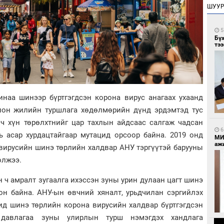
ШУУ
5
Бү
тээ
наа шинээр бүртгэгдсэн корона вирус анагаах ухаанд
лон жилийн туршлага хөдөлмөрийн дүнд эрдэмтэд тус
вч хүн төрөлхтнийг цар тахлын айдсаас салгаж чадсан
6
ь асар хурдацтайгаар мутацид орсоор байна. 2019 онд
МИ
аж
вирусийн шинэ төрлийн халдвар АНУ тэргүүтэй барууны
олжээ.
н ч амралт зугаалга ихэссэн зуны урин дулаан цагт шинэ
он байна. АНУ-ын өвчний хяналт, урьдчилан сэргийлэх
ид шинэ төрлийн корона вирусийн халдвар бүртгэгдсэн
давлагаа зуны улирлын турш нэмэгдэх хандлага