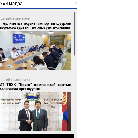
РХАЙ
МЭДЭЭ
 цагийн өмнө өмнө
х төрлийн шатахууны импортыг шуурхай
вэрлэхэд гурван яам хамтран ажиллана
 цагийн өмнө өмнө
АТ ТӨХК “Боинг” компанитай хамтын
иллагаагаа өргөжүүлнэ