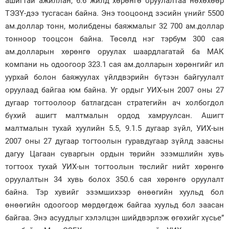
ашигтай ажиллан, 6.6 жилд хөрөнгө оруулалтаа нөхөхөөр
ТЭЗҮ-дээ тусгасан байна. Энэ тооцоонд зэсийн үнийг 5500
ам.доллар тонн, молибдены баяжмалыг 32 700 ам.доллар
тонноор тооцсон байна. Төсөлд нэг тэрбум 300 сая
ам.долларын хөрөнгө оруулах шаардлагатай ба МАК
компани нь одоогоор 323.1 сая ам.долларын хөрөнгийг ил
уурхай болон баяжуулах үйлдвэрийн бүтээн байгуулалт
оруулаад байгаа юм байна. Уг ордыг УИХ-ын 2007 оны 27
дугаар тогтоолоор батлагдсан стратегийн ач холбогдол
бүхий ашигт малтмалын ордод хамруулсан. Ашигт
малтмалын тухай хуулийн 5.5, 9.1.5 дугаар зүйл, УИХ-ын
2007 оны 27 дугаар тогтоолын гуравдугаар зүйлд заасны
дагуу Цагаан суваргын ордын төрийн эзэмшлийн хувь
тогтоох тухай УИХ-ын тогтоолын төслийг нийт хөрөнгө
оруулалтын 34 хувь болох 350.6 сая хөрөнгө оруулалт
байна. Тэр хувийг эзэмшихээр өнөөгийн хуульд бол
өнөөгийн одоогоор мөрдөгдөж байгаа хуульд бол заасан
байгаа. Энэ асуудлыг хэлэлцэн шийдвэрлэж өгөхийг хүсье”