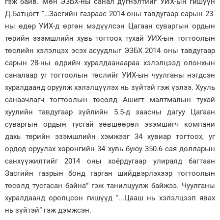
гэж байв. Мөн ЭЗБХ-ны санал дүгнэлтийг УИХ-ын гишүүн
Д.Батцогт “…Засгийн газраас 2014 оны тавдугаар сарын 23-
ны өдөр УИХ-д өргөн мэдүүлсэн Цагаан суваргын ордын
төрийн эзэмшлийн хувь тогтоох тухай УИХ-ын тогтоолын
төслийн хэлэлцэх эсэх асуудлыг ЭЗБХ 2014 оны тавдугаар
сарын 28-ны өдрийн хуралдаанаараа хэлэлцээд олонхын
саналаар уг тогтоолын төслийг УИХ-ын чуулганы нэгдсэн
хуралдаанд оруулж хэлэлцүүлэх нь зүйтэй гэж үзлээ. Хууль
санаачлагч тогтоолын төсөлд Ашигт малтмалын тухай
хуулийн тавдугаар зүйлийн 5.5-д заасны дагуу Цагаан
суваргын ордын тусгай зөвшөөрөл эзэмшигч компани
дахь төрийн эзэмшлийн хэмжээг 34 хувиар тогтоох, уг
ордод оруулах хөрөнгийн 34 хувь буюу 350.6 сая долларын
санхүүжилтийг 2014 оны хоёрдугаар улиралд багтаан
Засгийн газрын бонд гарган шийдвэрлэхээр тогтоолын
төсөлд тусгасан байна” гэж танилцуулж байжээ. Чуулганы
хуралдаанд оролцсон гишүүд “...Цааш нь хэлэлцээп явах
нь зүйтэй” гэж дэмжсэн.