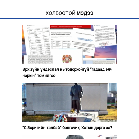
ХОЛБООТОЙ
МЭДЭЭ
Эрх зүйн үндэслэл нь тодорхойгүй “гадаад элч
нарын” томилгоо
“С.Зоригийн талбай” болгочих, Хотын дарга аа?