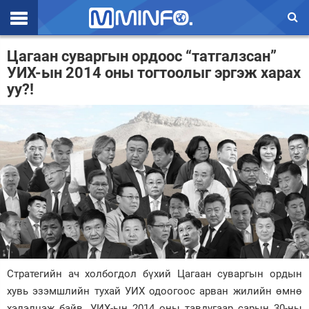
Эхлэл
Цагаан суваргын ордоос “татгалзсан”
УИХ-ын 2014 оны тогтоолыг эргэж харах
Цаг агаар
уу?!
Валют ханш
Улс төр
Эдийн засаг
Үзэл бодол
Спорт
Нийгэм
Стратегийн ач холбогдол бүхий Цагаан суваргын ордын
Дэлхий
хувь эзэмшлийн тухай УИХ одоогоос арван жилийн өмнө
Энтертайнмэнт
хэлэлцэж байв. УИХ-ын 2014 оны тавдугаар сарын 30-ны