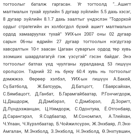
тогтоолыг баталж гаргасан. Уг тогтоолд “...Ашигт
малтмалын тухай хуулийн 5 дугаар зүйлийн 5.5 дахь хэсэг,
8 дугаар зүйлийн 8.1.7 дахь заалтыг үндэслэн "Тодорхой
ордыг стратегийн ач холбогдол бүхий ашигт малтмалын
ордод хамааруулах тухай" УИХ-ын 2007 оны 02 дугаар
сарын 06-ны өдрийн 27 дугаар тогтоолын нэгдүгээр
хавсралтын 10-т заасан Цагаан суваргын ордод төр хувь
эзэмших шаардлагагүй гэж үзсүгэй” гэсэн байдаг. Энэ
тогтоолыг батлах үед чуулганы хуралдаанд 53 гишүүн
оролцсон. Тэдний 32 нь буюу 60.4 хувь нь тогтоолыг
дэмжжээ. Өөрөөр хэлбэл, УИХ-ын гишүүн А.Бакей,
Сү.Батболд, Ж.Батсуурь, Д.Батцогт, Г.Баярсайхан,
С.Бямбацогт, Д.Ганбат, Б.Гарамгайбаатар, Р.Гончигдорж,
Ц.Дашдорж, Д.Дэмбэрэл, С.Дэмбэрэл, Д.Зоригт,
Д.Лүндээжанцан, Ц.Нямдорж, С.Одонтуяа, Ё.Отгонбаяр,
Д.Сарангэрэл, Я.Содбаатар, М.Сономпил, А.Тлейхан,
Ч.Улаан, Ч.Хүрэлбаатар, Б.Чойжилсүрэн, Ж.Энхбаяр, Л.Энх-
Амгалан, М.Энхболд, З.Энхболд, Н.Энхболд, Ө.Энхтүвшин,