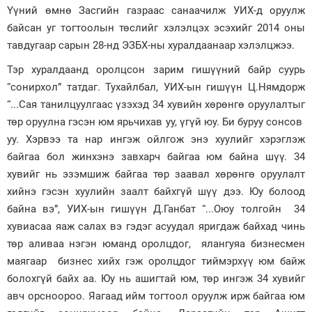
Үүний өмнө Засгийн газраас санаачилж УИХ-д оруулж
байсан уг тогтоолын төслийг хэлэлцэх эсэхийг 2014 оны
тавдугаар сарын 28-нд ЭЗБХ-ны хуралдаанаар хэлэлцжээ.
Тэр хуралдаанд оролцсон зарим гишүүний байр суурь
“сонирхол” татдаг. Тухайлбал, УИХ-ын гишүүн Ц.Нямдорж
“...Сая танилцуулгаас үзэхэд 34 хувийн хөрөнгө оруулалтыг
төр оруулна гэсэн юм ярьчихав уу, үгүй юу. Би буруу сонсов
уу. Хэрвээ та нар ингэж ойлгож энэ хуулийг хэрэглэж
байгаа бол жинхэнэ завхарч байгаа юм байна шүү. 34
хувийг нь эзэмшиж байгаа төр заавал хөрөнгө оруулалт
хийнэ гэсэн хуулийн заалт байхгүй шүү дээ. Юу болоод
байна вэ”, УИХ-ын гишүүн Д.Ганбат “...Оюу толгойн 34
хувиасаа яаж салах вэ гэдэг асуудал яригдаж байхад чинь
төр аливаа нэгэн юманд оролцдог, ялангуяа бизнесмен
маягаар бизнес хийх гэж оролцдог тиймэрхүү юм байж
болохгүй байх аа. Юу нь ашигтай юм, төр ингэж 34 хувийг
авч орсноороо. Яагаад ийм тогтоол оруулж ирж байгаа юм