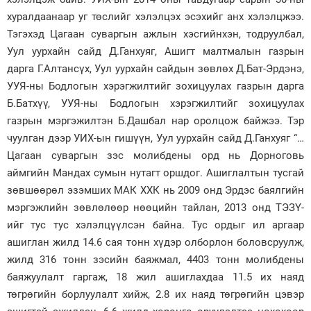
хуралдаанаар уг төслийг хэлэлцэх эсэхийг анх хэлэлцжээ.
Зурхай
Тэгэхэд Цагаан суваргын ажлын хэсгийнхэн, тодруулбал,
Уул уурхайн сайд Д.Ганхуяг, Ашигт малтмалын газрын
дарга Г.Алтансүх, Уул уурхайн сайдын зөвлөх Д.Бат-Эрдэнэ,
УУЯ-ны Бодлогын хэрэгжилтийг зохицуулах газрын дарга
Б.Батхүү, УУЯ-ны Бодлогын хэрэгжилтийг зохицуулах
газрын мэргэжилтэн Б.Дашбал нар оролцож байжээ. Тэр
чуулган дээр УИХ-ын гишүүн, Уул уурхайн сайд Д.Ганхуяг “…
Цагаан суваргын зэс молибдены орд нь Дорноговь
аймгийн Мандах сумын нутагт оршдог. Ашиглалтын тусгай
зөвшөөрөл эзэмших МАК ХХК нь 2009 онд Эрдэс баялгийн
мэргэжлийн зөвлөлөөр нөөцийн тайлан, 2013 онд ТЭЗҮ-
ийг тус тус хэлэлцүүлсэн байна. Тус ордыг ил аргаар
ашиглан жилд 14.6 сая тонн хүдэр олборлон боловсруулж,
жилд 316 тонн зэсийн баяжмал, 4403 тонн молибдены
баяжуулалт гаргаж, 18 жил ашиглахдаа 11.5 их наяд
төгрөгийн борлуулалт хийж, 2.8 их наяд төгрөгийн цэвэр