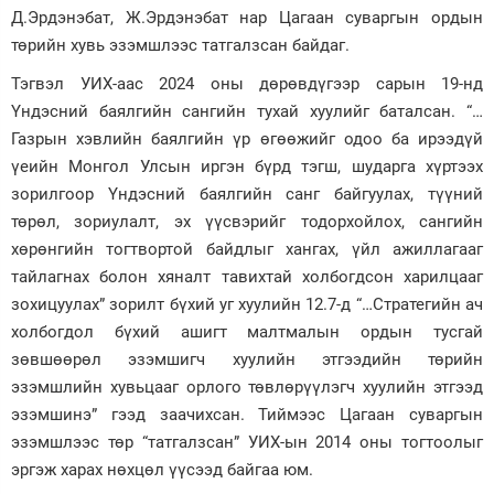
Д.Эрдэнэбат, Ж.Эрдэнэбат нар Цагаан суваргын ордын
төрийн хувь эзэмшлээс татгалзсан байдаг.
Тэгвэл УИХ-аас 2024 оны дөрөвдүгээр сарын 19-нд
Үндэсний баялгийн сангийн тухай хуулийг баталсан. “…
Газрын хэвлийн баялгийн үр өгөөжийг одоо ба ирээдүй
үеийн Монгол Улсын иргэн бүрд тэгш, шударга хүртээх
зорилгоор Үндэсний баялгийн санг байгуулах, түүний
төрөл, зориулалт, эх үүсвэрийг тодорхойлох, сангийн
хөрөнгийн тогтвортой байдлыг хангах, үйл ажиллагааг
тайлагнах болон хяналт тавихтай холбогдсон харилцааг
зохицуулах” зорилт бүхий уг хуулийн 12.7-д “…Стратегийн ач
холбогдол бүхий ашигт малтмалын ордын тусгай
зөвшөөрөл эзэмшигч хуулийн этгээдийн төрийн
эзэмшлийн хувьцааг орлого төвлөрүүлэгч хуулийн этгээд
эзэмшинэ” гээд заачихсан. Тиймээс Цагаан суваргын
эзэмшлээс төр “татгалзсан” УИХ-ын 2014 оны тогтоолыг
эргэж харах нөхцөл үүсээд байгаа юм.