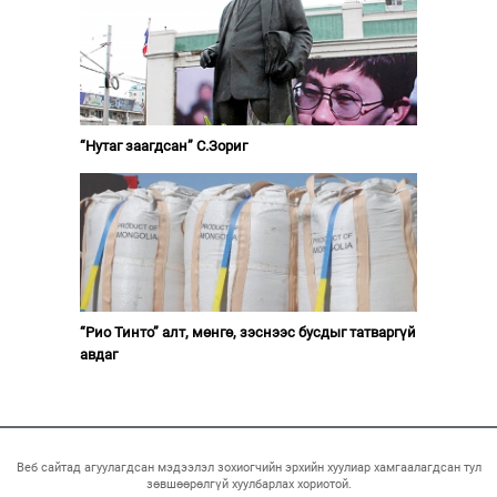
“Нутаг заагдсан” С.Зориг
“Рио Тинто” алт, мөнгө, зэснээс бусдыг татваргүй
авдаг
Веб сайтад агуулагдсан мэдээлэл зохиогчийн эрхийн хуулиар хамгаалагдсан тул
зөвшөөрөлгүй хуулбарлах хориотой.