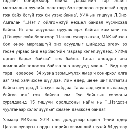
гэдгийг сонирхмоор байна. Дараагийн тэр Ашигт
малтмалын хуулийн заалтаар бол ерөөсөө стратегийн орд
гэж байх ёсгүй гэж би үзэж байна”, УИХ-ын гишүүн Л.Энх-
Амгалан “...Нэг л ойлгомжгүй нөхцөл байдал үүсчихээд
байна. Яг энэ асуудлаа оруулж ирж байгаа компани нь
Д.Ганхуяг сайд болохоор “Цагаан суваргынхан, МАК-ийнхан
бол өнөө маргаашгүй энэ асуудлыг шийдээд өгөөч ээ
гэсэн учраас бид нар Засгийн газраар хэлэлцүүлээд, УИХ-д
өргөн барьж байгаа” гэж байна. Гэтэл өнөөдөр энэ
компанийг төлөөлж байгаа энэ нөхдүүд маань “...Бид нар
төрд ерөөсөө 34 хувиа эзэмшүүлэх ямар ч сонирхол алга
аа” гээд хэлчихсэн шүү дээ. Ийм өдөр, шөнө шиг ялгаатай
байна шүү дээ, Д.Ганхуяг сайд аа. Та яагаад юунд нь яараад
байгаа юм” гэж байсан юм. Тус Байнгын хорооны
хуралдаанд 15 гишүүн оролцсоны найм нь “...Нэгдсэн
чуулганаар хэлэлцүүлье” хэмээн дэмжсэн байдаг.
Улмаар УИХ-аас 2014 оны долдугаар сарын 1-ний өдөр
Цагаан суваргын ордын төрийн эзэмшлийн тухай 54 дүгээр