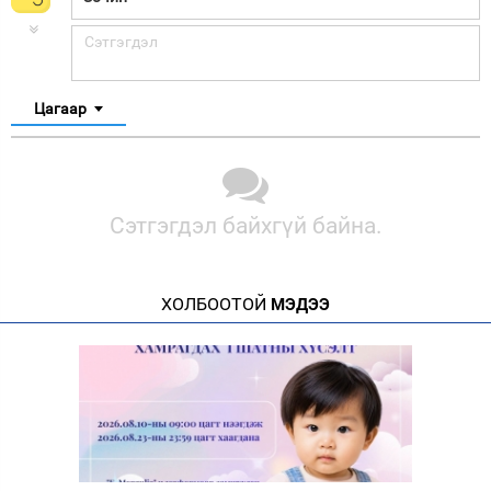
Цагаар
Сэтгэгдэл байхгүй байна.
ХОЛБООТОЙ
МЭДЭЭ