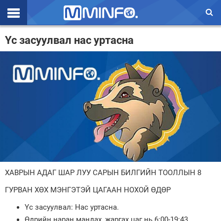
Эхлэл
Үс засуулвал нас уртасна
Цаг агаар
Валют ханш
Улс төр
Эдийн засаг
Үзэл бодол
Спорт
ХАВРЫН АДАГ ШАР ЛУУ САРЫН БИЛГИЙН ТООЛЛЫН 8
Нийгэм
ГУРВАН ХӨХ МЭНГЭТЭЙ ЦАГААН НОХОЙ ӨДӨР
Дэлхий
Үс засуулвал: Нас уртасна.
Энтертайнмэнт
Өдрийн наран мандах, жаргах цаг нь 6:00-19:43.