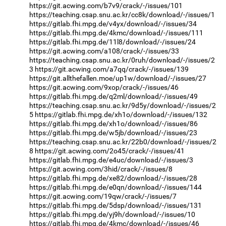
https://git.acwing.com/b7v9/crack/-/issues/101
https://teaching.csap.snu.ac.kr/cc8k/download/-/issues/1
https://gitlab.fhi.mpg.de/v4yx/download/-/issues/34
https://gitlab.fhi.mpg.de/4kmc/download/-/issues/111
https://gitlab.fhi.mpg.de/11l8/download/-/issues/24
https://git.acwing.com/a108/crack/-/issues/33
https://teaching.csap.snu.ac.kr/0ruh/download/-/issues/2
3
https://git.acwing.com/a7qq/crack/-/issues/139
https://git.allthefallen.moe/up1w/download/-/issues/27
https://git.acwing.com/9xop/crack/-/issues/46
https://gitlab.fhi.mpg.de/q2ml/download/-/issues/49
https://teaching.csap.snu.ac.kr/9d5y/download/-/issues/2
5
https://gitlab.fhi.mpg.de/xh1o/download/-/issues/132
https://gitlab.fhi.mpg.de/xh1o/download/-/issues/86
https://gitlab.fhi.mpg.de/w5jb/download/-/issues/23
https://teaching.csap.snu.ac.kr/22b0/download/-/issues/2
8
https://git.acwing.com/2o45/crack/-/issues/41
https://gitlab.fhi.mpg.de/e4uc/download/-/issues/3
https://git.acwing.com/3hid/crack/-/issues/8
https://gitlab.fhi.mpg.de/xe82/download/-/issues/28
https://gitlab.fhi.mpg.de/e0qn/download/-/issues/144
https://git.acwing.com/19qw/crack/-/issues/7
https://gitlab.fhi.mpg.de/5dsp/download/-/issues/131
https://gitlab.fhi.mpg.de/yj9h/download/-/issues/10
https://gitlab.fhi.mpg.de/4kmc/download/-/issues/46