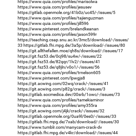
https://www.quia.com/profiles/marisolwa
https://www.quia.com/profiles/jesusev
https://gitlab.openmole.org/41b0z/uc45/-/issues/5
https://www.quia.com/profiles/tajienguzman
https://www.quia.com/profiles/jill596
https://www.pinterest.com/brelandkeanan
https://www.quia.com/profiles/jason599r
https://teaching.csap.snu.ac.kr/3mc5/download/-/issues/
33
https://gitlab.fhi.mpg.de/3a5p/download/-/issues/80
https://git.allthefallen.moe/qh8s/download/-/issues/17
https://git.fsz53.de/0cj98/su4w/-/issues/22
https://git.fsz53.de/82qqr/1lv2/-/issues/41
https://git.fsz53.de/q8jln/v0o1/-/issues/56
https://www.quia.com/profiles/trnelson605
https://www.pinterest.com/lpwgjs8
https://git.acwing.com/02wq/crack/-/issues/41
https://git.acwing.com/p82g/crack/-/issues/3
https://gitlab.socmedica.dev/00srb/1owc/-/issues/73
https://www.quia.com/profiles/tamekiaminor
https://www.quia.com/profiles/amy355ra
https://git.acwing.com/j4jk/crack/-/issues/32
https://gitlab.openmole.org/0ua9l/0es0/-/issues/33
https://gitlab.fhi.mpg.de/7xab/download/-/issues/30
https://www.tumblr.com/manycam-crack-dv
https://gitlab.fhi.mpg.de/v4kr/download/-/issues/44