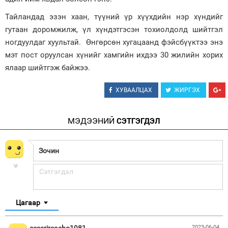
Тайландад эзэн хаан, түүний үр хүүхдийн нэр хүндийг
гутаан доромжилж, үл хүндэтгэсэн тохиолдолд шийтгэл
ногдуулдаг хуультай. Өнгөрсөн хугацаанд фэйсбүүктээ энэ
мэт пост оруулсан хүнийг хамгийн ихдээ 30 жилийн хорих
ялаар шийтгэж байжээ.
ХУВААЛЦАХ
ЖИРГЭХ
МЭДЭЭНИЙ
СЭТГЭГДЭЛ
Цагаар
cessrireasbo1981
2023-06-04