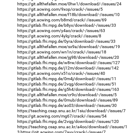
https://git.allthefallen.moe/0hw1/download/-/issues/24
https://git.acwing.com/9xop/crack/-/issues/5
https://git.allthefallen.moe/f18b/download/-/issues/10
https://git.acwing.com/b8md/crack/-/issues/69
https://gitlab.fhi.mpg.de/b8yx/download/-/issues/33
https://git.acwing.com/y4ao/crack/-/issues/63
https://git.acwing.com/4ylq/crack/-/issues/8
https://gitlab.fhi.mpg.de/0yra/download/-/issues/33
https://git.allthefallen.moe/sx9a/download/-/issues/19
https://git.acwing.com/wn1n/crack/-/issues/18
https://git.allthefallen.moe/jg98/download/-/issues/20
https://gitlab.fhi.mpg.de/w8rw/download/-/issues/127
https://gitlab.fhi.mpg.de/j12m/download/-/issues/142
https://git.acwing.com/x51o/crack/-/issues/40
https://gitlab.fhi.mpg.de/0m4j/download/-/issues/11
https://gitlab.fhi.mpg.de/2vqg/download/-/issues/51
https://gitlab.fhi.mpg.de/g5h4/download/-/issues/163
https://git.allthefallen.moe/cr9c/download/-/issues/5
https://gitlab.fhi.mpg.de/0mub/download/-/issues/89
https://gitlab.fhi.mpg.de/ao03/download/-/issues/30
https://teaching.csap.snu.ac.kr/1siu/download/-/issues/7
https://git.acwing.com/mg67/crack/-/issues/54
https://gitlab.fhi.mpg.de/2vqg/download/-/issues/120
https://teaching.csap.snu.ac.kr/a4oo/download/-/issues/1
3
https://git.acwing.com/7avv/crack/-/issues/7