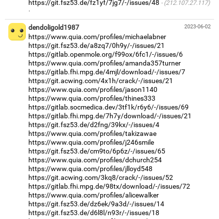
https://git.fsz53.de/fz1yf/7jg7/-/issues/48
(212.107.27.117)
·
dendoligold1987
2023-06-02
https://www.quia.com/profiles/michaelabner
https://git.fsz53.de/a8zq7/0h9y/-/issues/21
https://gitlab.openmole.org/f99ox/6fc1/-/issues/6
https://www.quia.com/profiles/amanda357turner
https://gitlab.fhi.mpg.de/4mjl/download/-/issues/7
https://git.acwing.com/4x1h/crack/-/issues/21
https://www.quia.com/profiles/jason1140
https://www.quia.com/profiles/thines333
https://gitlab.socmedica.dev/3tf1k/r6y6/-/issues/69
https://gitlab.fhi.mpg.de/7h7y/download/-/issues/21
https://git.fsz53.de/d2fng/39kx/-/issues/4
https://www.quia.com/profiles/takizawae
https://www.quia.com/profiles/j246smile
https://git.fsz53.de/cm9to/6p6z/-/issues/65
https://www.quia.com/profiles/dchurch254
https://www.quia.com/profiles/jlloyd548
https://git.acwing.com/3kq8/crack/-/issues/52
https://gitlab.fhi.mpg.de/98tx/download/-/issues/72
https://www.quia.com/profiles/alicewalker
https://git.fsz53.de/dz6ek/9a3d/-/issues/14
https://git.fsz53.de/d6l8l/n93r/-/issues/18