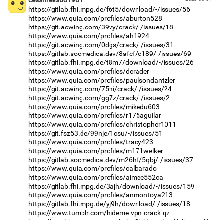
https://gitlab.fhi.mpg.de/f6t5/download/-/issues/56
https://www.quia.com/profiles/aburton528
https://git.acwing.com/39vy/crack/-/issues/18
https://www.quia.com/profiles/ah1924
https://git.acwing.com/0dgs/crack/-/issues/31
https://gitlab.socmedica.dev/8afcf/c189/-/issues/69
https://gitlab.fhi.mpg.de/t8m7/download/-/issues/26
https://www.quia.com/profiles/dcrader
https://www.quia.com/profiles/paulsondantzler
https://git.acwing.com/75hi/crack/-/issues/24
https://git.acwing.com/gg7z/crack/-/issues/2
https://www.quia.com/profiles/mikedu603
https://www.quia.com/profiles/r175aguilar
https://www.quia.com/profiles/christopher1011
https://git.fsz53.de/99nje/1csu/-/issues/51
https://www.quia.com/profiles/tracy423
https://www.quia.com/profiles/m171welker
https://gitlab.socmedica.dev/m26hf/5qbj/-/issues/37
https://www.quia.com/profiles/calbarado
https://www.quia.com/profiles/aimee552ca
https://gitlab.fhi.mpg.de/3ajh/download/-/issues/159
https://www.quia.com/profiles/anmontoya213
https://gitlab.fhi.mpg.de/yj9h/download/-/issues/18
https://www.tumblr.com/hideme-vpn-crack-qz