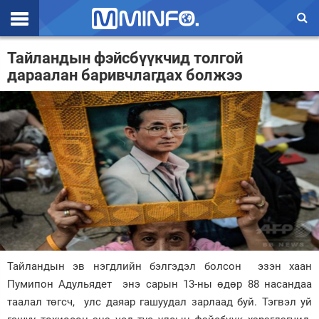
Эхлэл
Тайландын фэйсбүүкчид толгой
дараалан баривчлагдах болжээ
Цаг агаар
Валют ханш
Улс төр
Эдийн засаг
Үзэл бодол
Спорт
Нийгэм
Тайландын эв нэгдлийн бэлгэдэл болсон эзэн хаан
Дэлхий
Пумипон Адульядет энэ сарын 13-ны өдөр 88 насандаа
таалал төгсч, улс даяар гашуудал зарлаад буй. Тэгвэл уй
Энтертайнмэнт