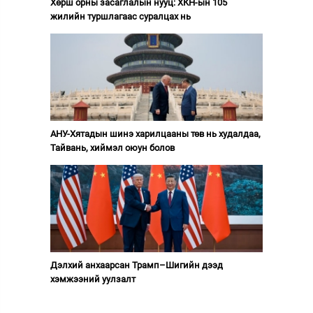
Хөрш орны засаглалын нууц: ХКН-ын 105
жилийн туршлагаас суралцах нь
АНУ-Хятадын шинэ харилцааны төв нь худалдаа,
Тайвань, хиймэл оюун болов
Дэлхий анхаарсан Трамп–Шигийн дээд
хэмжээний уулзалт