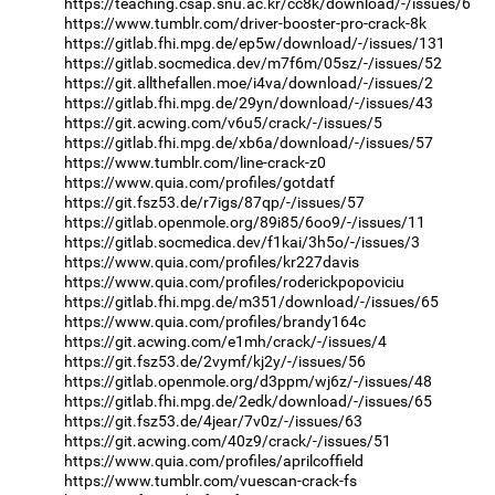
https://teaching.csap.snu.ac.kr/cc8k/download/-/issues/6
https://www.tumblr.com/driver-booster-pro-crack-8k
https://gitlab.fhi.mpg.de/ep5w/download/-/issues/131
https://gitlab.socmedica.dev/m7f6m/05sz/-/issues/52
https://git.allthefallen.moe/i4va/download/-/issues/2
https://gitlab.fhi.mpg.de/29yn/download/-/issues/43
https://git.acwing.com/v6u5/crack/-/issues/5
https://gitlab.fhi.mpg.de/xb6a/download/-/issues/57
https://www.tumblr.com/line-crack-z0
https://www.quia.com/profiles/gotdatf
https://git.fsz53.de/r7igs/87qp/-/issues/57
https://gitlab.openmole.org/89i85/6oo9/-/issues/11
https://gitlab.socmedica.dev/f1kai/3h5o/-/issues/3
https://www.quia.com/profiles/kr227davis
https://www.quia.com/profiles/roderickpopoviciu
https://gitlab.fhi.mpg.de/m351/download/-/issues/65
https://www.quia.com/profiles/brandy164c
https://git.acwing.com/e1mh/crack/-/issues/4
https://git.fsz53.de/2vymf/kj2y/-/issues/56
https://gitlab.openmole.org/d3ppm/wj6z/-/issues/48
https://gitlab.fhi.mpg.de/2edk/download/-/issues/65
https://git.fsz53.de/4jear/7v0z/-/issues/63
https://git.acwing.com/40z9/crack/-/issues/51
https://www.quia.com/profiles/aprilcoffield
https://www.tumblr.com/vuescan-crack-fs