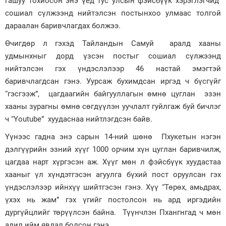
гашуу тохиосон энэ үед тус улсын фэйсбүүк хэрэглэгчид
сошиал сүлжээнд нийтэлсэн постынхоо улмаас толгой
Зурхай
дараалан баривчлагдах болжээ.
Өчигдөр л гэхэд Тайландын Самуй аралд хааны
удмынхныг дорд үзсэн постыг сошиал сүлжээнд
нийтэлсэн гэх үндэслэлээр 46 настай эмэгтэй
баривчлагдсан гэнэ. Уурсаж бухимдсан иргэд ч бүсгүйг
“гэсгээж”, цагдаагийн байгууллагын өмнө цуглан эзэн
хааны зурагны өмнө сөгдүүлэн уучлалт гуйлгаж буй бичлэг
ч “Youtube” хуудаснаа нийтлэгдсэн байв.
Үүнээс гадна энэ сарын 14-ний шөнө Пхукетын нэгэн
дэлгүүрийн эзний хүүг 1000 орчим хүн цуглан баривчилж,
цагдаа нарт хүргэсэн аж. Хүүг мөн л фэйсбүүк хуудастаа
хааныг үл хүндэтгэсэн агуулга бүхий пост оруулсан гэх
үндэслэлээр ийнхүү шийтгэсэн гэнэ. Хүү “Төрөх, амьдрах,
үхэх нь жам” гэх үгийг постолсон нь ард иргэдийн
дургүйцлийг төрүүлсэн байна. Түүнчлэн Пхангнгад ч мөн
адил ийм явдал болсон гэнэ.