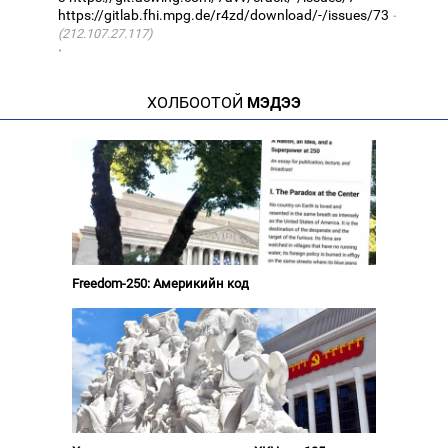
https://gitlab.fhi.mpg.de/r4zd/download/-/issues/73
(212.107.27.117)
·
ХОЛБООТОЙ
МЭДЭЭ
Freedom-250: Америкийн код