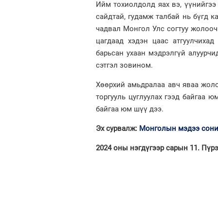
Ийм тохиолдолд яах вэ, үүнийгээ
сайдтай, гудамж талбай нь бүгд к
чадвал Монгол Улс согтуу жолоочг
цагдаад хэдэн цаас атгуулчихад
барьсан ухаан мэдрэлгүй алуурч
сэтгэл зовином.
Хөөрхий амьдралаа авч яваа жоло
торгууль цуглуулах гээд байгаа ю
байгаа юм шүү дээ.
Эх сурвалж:
Монголын мэдээ сон
2024 оны нэгдүгээр сарын 11. Пүрэ