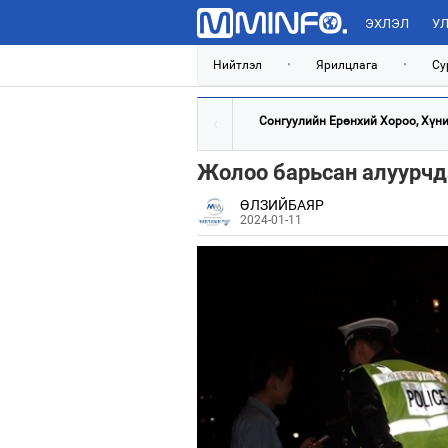
ЭХЛЭЛ
УЛ
Нийтлэл
•
Ярилцлага
•
Су
Сонгуулийн Ерөнхий Хороо, Хүний
Жолоо барьсан алуурчда
ӨЛЗИЙБАЯР
2024-01-11