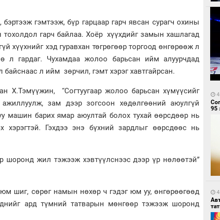
 бэртээж гэмтээж, бүр гарцаар гарч явсан сурагч охины
н тохолдол гарч байлаа. Хоёр хүүхдийг замын хашлагад
й хүүхнийг хэд гуравхан төгрөгөөр торгоод өнгөрөөж л
ө л гардаг. Чухамдаа жолоо барьсан ийм алуурчдад
л байснаас л ийм зөрчил, гэмт хэрэг хавтгайрсан.
сан Х.Тэмүүжин, “Согтуугаар жолоо барьсан хүмүүсийг
4
Со
т ажиллуулж, зам дээр зогсоон хөдөлгөөний аюулгүй
95 
уу машин барих ямар аюултай болох тухай өөрсдөөр нь
гэх хэрэгтэй. Гэхдээ энэ бүхний зардлыг өөрсдөөс нь
өр шоронд жил тэжээж хэвтүүлснээс дээр үр нөлөөтэй”
 юм шиг, сөрөг намын нөхөр ч гэдэг юм уу, өнгөрөөгөөд
4
Ав
эднийг ард түмний татварын мөнгөөр тэжээж шоронд
тат