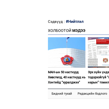
#Нийтлэл
Сэдвүүд :
ХОЛБООТОЙ
МЭДЭЭ
МАН-ын 50 настнууд
Эрх зүйн үнд
Хөвсгөлд, 40 настнууд нь
тодорхойгүй “
Хэнтийд “хуралджээ”
нарын” томил
Бидний тухай
Редакцийн бодлого