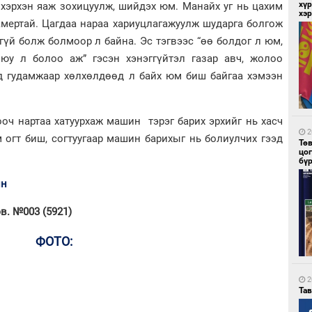
хүр
 хэрхэн яаж зохицуулж, шийдэх юм. Манайх уг нь цахим
хэ
амертай. Цагдаа нараа хариуцлагажуулж шударга болгож
үй болж болмоор л байна. Эс тэгвээс “өө болдог л юм,
 юу л болоо аж” гэсэн хэнэггүйтэл газар авч, жолоо
4
ид гудамжаар хөлхөлдөөд л байх юм биш байгаа хэмээн
Мо
төл
оч нартаа хатуурхаж машин тэрэг барих эрхийг нь хасч
2
м огт биш, согтуугаар машин барихыг нь болиулчих гээд
Тө
цо
бү
ин
4
в. №003 (5921)
16
ху
ФОТО:
2
Та