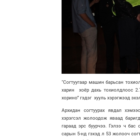
“Согтуугаар машин барьсан тохиол
харин хоёр дахь тохиолдлоос 2.
хорино” гэдэг хууль хэрэгжээд эхэ
Архидан согтуурах явдал хэмээс
хэрэгсэл жолоодож яваад баригд
гараад эрс буурчээ. Гэлээ ч бас
сарын 5-нд гэхэд л 53 жолооч сог