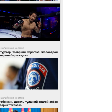
 цагийн өмнө өмнө
гтуугаар тээврийн хэрэгсэл жолоодсон
зөрчил бүртгэгдлээ
 цагийн өмнө өмнө
тобензин, дизель түлшний онцгой албан
варыг тэглэлээ