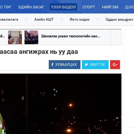
С ТӨР
ЭДИЙН ЗАСАГ
ҮЗЭЛ БОДОЛ
СПОРТ
НИЙГЭМ
ДЭЛ
рвалжлага
•
Азийн АШТ
•
Фото мэдээ
•
Оддын амьдрал
...
Шинжлэх ухаан технологийн сан...
асаа ангижрах нь уу даа
ХУВААЛЦАХ
ЖИРГЭХ