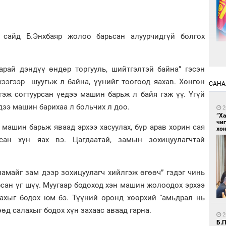
 сайд Б.Энхбаяр жолоо барьсан алуурчидгүй болгох
арай дэндүү өндөр торгууль, шийтгэлтэй байна” гэсэн
4
Са
ээгээр шуугьж л байна, үүнийг тоогоод яахав. Хөнгөн
САНА
мэ
гэж согтуурсан үедээ машин барьж л байя гэж үү. Үгүй
үедээ машин барихаа л больчих л доо.
2
“Х
чи
р машин барьж яваад эрхээ хасуулах, бүр арав хорин сая
хон
лсан хүн яах вэ. Цагдаатай, замын зохицуулагчтай
намайг зам дээр зохицуулагч хийлгэж өгөөч” гэдэг чинь
4
Нө
сан үг шүү. Муугаар бодоход хэн машин жолоодох эрхээ
нээ
улахыг бодох юм бэ. Түүний оронд хөөрхий “амьдрал нь
гөөд салахыг бодох хүн захаас аваад гарна.
2
Б.