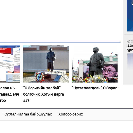
5
Бү
на
то
2
Ай
үрг
5
Ою
эхэ
эслэл нь
“С.Зоригийн талбай”
“Нутаг заагдсан” С.Зориг
гадаад элч
болгочих, Хотын дарга
гоо
аа?
2
Эн
сур
Сурталчилгаа байршуулах
Холбоо барих