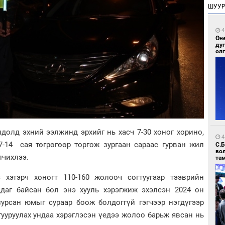
ШУУ
4
Өн
ду
ол
долд эхний ээлжинд эрхийг нь хасч 7-30 хоног хорино,
4
7-14 сая төгрөгөөр торгож зургаан сараас гурван жил
С.
во
лчихлээ.
та
 хэтэрч хоногт 110-160 жолооч согтуугаар тээврийн
даг байсан бол энэ хууль хэрэгжиж эхэлсэн 2024 он
 сурсан юмыг сураар боож болдоггүй гэгчээр нэгдүгээр
тууруулах ундаа хэрэглэсэн үедээ жолоо барьж явсан нь