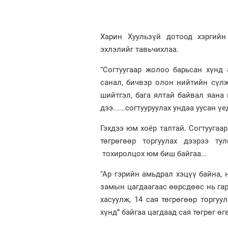
Харин Хуульзүй дотоод хэргийн
эхлэлийг тавьчихлаа.
“Согтуугаар жолоо барьсан хүнд 
санал, бичвэр олон нийтийн сүлж
шийтгэл, бага ялтай байвал яана 
дээ......согтууруулах ундаа уусан 
Гэхдээ юм хоёр талтай. Согтуугаа
төгрөгөөр торгуулах дээрээ ту
тохиролцох юм биш байгаа...
“Ар гэрийн амьдрал хэцүү байна, 
замын цагдаагаас өөрсдөөс нь гар
хасуулж, 14 сая төгрөгөөр торгу
хүнд” байгаа цагдаад сая төгрөг ө