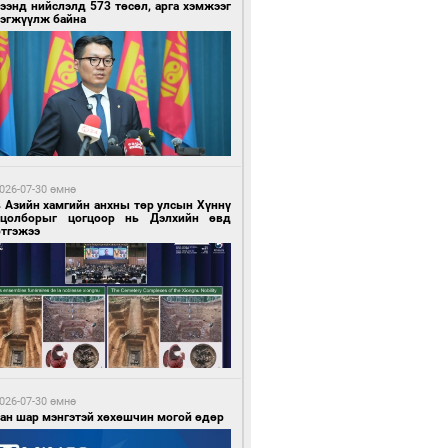
ээнд нийслэлд 573 төсөл, арга хэмжээг
рэгжүүлж байна
 цагийн өмнө өмнө
нгол Улс “COP17”-д “Тал хээрийн
өвлөгөө”-гөө танилцуулна
026-07-30 өмнө
в Азийн хамгийн анхны төр улсын Хүннү
гцолборыг цогцоор нь Дэлхийн өвд
ртгэжээ
 цагийн өмнө өмнө
 төрлийн эмийг нэг эх үүсвэрээс
далдан авах журмыг баталлаа
026-07-30 өмнө
ван шар мэнгэтэй хөхөшчин могой өдөр