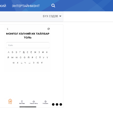
ХИЙ
ЭНТЕРТАЙНМЭНТ
ЗУРХАЙ
БҮХ СЭДЭВ