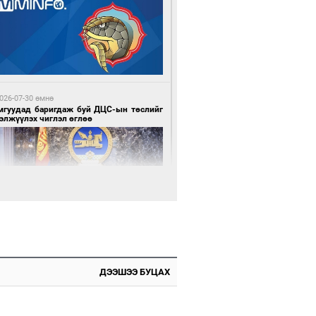
 цагийн өмнө өмнө
х шатанд хэмнэлтийн горимд шилжиж,
йр наадам, зөвлөгөөн, гадаад
милолтыг хориглолоо
026-07-30 өмнө
мгуудад баригдаж буй ДЦС-ын төслийг
элжүүлэх чиглэл өглөө
 цагийн өмнө өмнө
у толгойгоос “Рио Тинто” ашиг хүртэж
лсэн ч Монгол Улс өр төлсөөр байна
026-07-30 өмнө
э намар 1-6 дугаар ангийн хүүхдүүдэд
гуулийн автобус үйлчилнэ
ДЭЭШЭЭ БУЦАХ