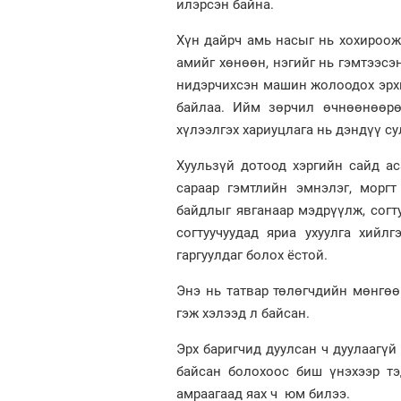
илэрсэн байна.
Хүн дайрч амь насыг нь хохироож,
амийг хөнөөн, нэгийг нь гэмтээсэ
нидэрчихсэн машин жолоодох эрхгү
байлаа. Ийм зөрчил өчнөөнөөрө
хүлээлгэх хариуцлага нь дэндүү су
Хуульзүй дотоод хэргийн сайд а
сараар гэмтлийн эмнэлэг, морг
байдлыг явганаар мэдрүүлж, согт
согтуучуудад яриа ухуулга хийл
гаргуулдаг болох ёстой.
Энэ нь татвар төлөгчдийн мөнгө
гэж хэлээд л байсан.
Эрх баригчид дуулсан ч дуулаагүй
байсан болохоос биш үнэхээр т
амраагаад яах ч юм билээ.