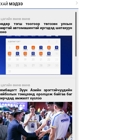
РХАЙ
МЭДЭЭ
 цагийн өмнө өмнө
өөдөр тэгш тоогоор төгссөн улсын
гаартай автомашинтай иргэдэд шатахуун
гоно
 цагийн өмнө өмнө
Бямбацогт Зүүн Азийн эрэгтэйчүүдийн
лейболын тэмцээнд оролцож байгаа баг
мирчдад амжилт хүслээ