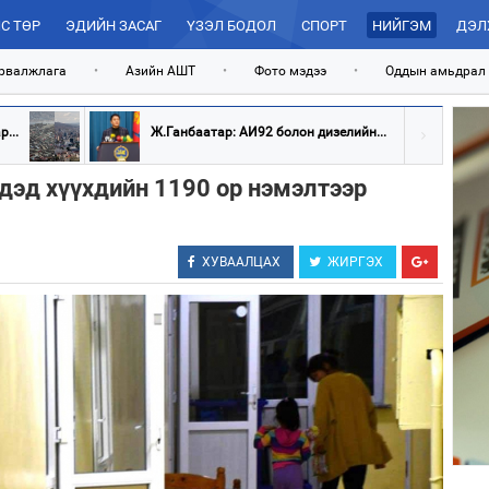
С ТӨР
ЭДИЙН ЗАСАГ
ҮЗЭЛ БОДОЛ
СПОРТ
НИЙГЭМ
ДЭЛ
рвалжлага
•
Азийн АШТ
•
Фото мэдээ
•
Оддын амьдрал
...
Ж.Ганбаатар: АИ92 болон дизелийн...
дэд хүүхдийн 1190 ор нэмэлтээр
ХУВААЛЦАХ
ЖИРГЭХ