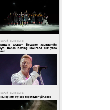
 цагийн өмнө өмнө
ландын алдарт Boyzone хамтлагийн
шүүн Ronan Keating Монголд анх удаа
улна
 цагийн өмнө өмнө
ны эрчим хүчээр гэрэлтдэг үйлдвэр