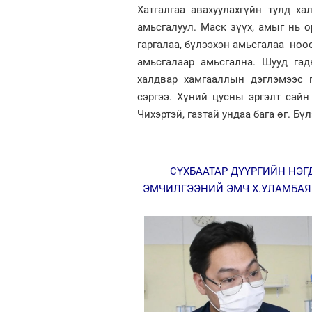
Хатгалгаа авахуулахгүйн тулд х
амьсгалуул. Маск зүүх, амыг нь 
гаргалаа, бүлээхэн амьсгалаа ноо
амьсгалаар амьсгална. Шууд гад
халдвар хамгааллын дэглэмээс г
сэргээ. Хүний цусны эргэлт сайн
Чихэртэй, газтай ундаа бага өг. Бүл
СҮХБААТАР ДҮҮРГИЙН НЭ
ЭМЧИЛГЭЭНИЙ ЭМЧ Х.УЛАМБАЯР