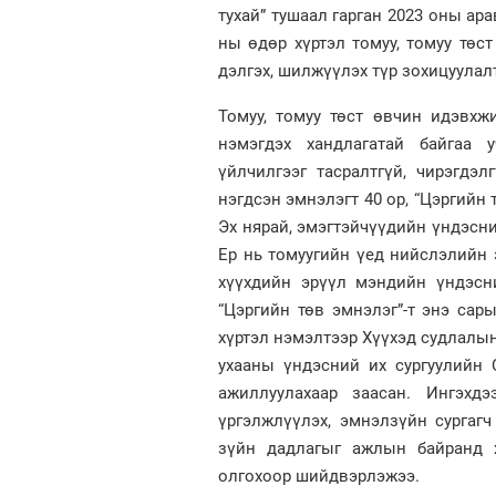
тухай” тушаал гарган 2023 оны ар
ны өдөр хүртэл томуу, томуу төс
дэлгэх, шилжүүлэх түр зохицуулал
Томуу, томуу төст өвчин идэвх
нэмэгдэх хандлагатай байгаа 
үйлчилгээг тасралтгүй, чирэгдэ
нэгдсэн эмнэлэгт 40 ор, “Цэргийн 
Эх нярай, эмэгтэйчүүдийн үндэсни
Ер нь томуугийн үед нийслэлийн 
хүүхдийн эрүүл мэндийн үндэсний
“Цэргийн төв эмнэлэг”-т энэ сар
хүртэл нэмэлтээр Хүүхэд судлалы
ухааны үндэсний их сургуулийн
ажиллуулахаар заасан. Ингэхдэ
үргэлжлүүлэх, эмнэлзүйн сургаг
зүйн дадлагыг ажлын байранд х
олгохоор шийдвэрлэжээ.