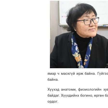
ямар ч маскгүй ирж байна. Гүйгэ
байна.
Хүүхэд анатоми, физиологийн ху
байдаг. Хүүхдийнх богино, өргөн ба
ордог.