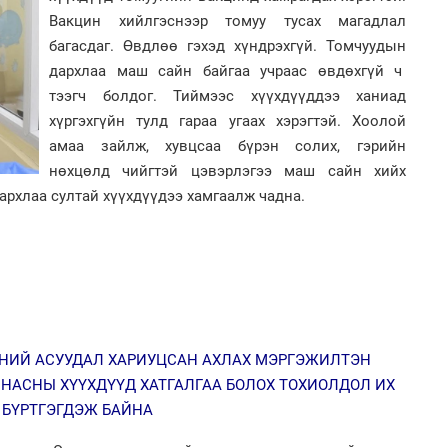
2
Вакцин хийлгэснээр томуу тусах магадлал
"Х
ЕБС
багасдаг. Өвдлөө гэхэд хүндрэхгүй. Томчуудын
дархлаа маш сайн байгаа учраас өвдөхгүй ч
тээгч болдог. Тиймээс хүүхдүүддээ ханиад
хүргэхгүйн тулд гараа угаах хэрэгтэй. Хоолой
1
амаа зайлж, хувцсаа бүрэн солих, гэрийн
Өн
нөхцөлд чийгтэй цэвэрлэгээ маш сайн хийх
ду
ол
дархлаа султай хүүхдүүдээ хамгаалж чадна.
2
Со
71 
1
ЧНИЙ АСУУДАЛ ХАРИУЦСАН АХЛАХ МЭРГЭЖИЛТЭН
С.
во
 НАСНЫ ХҮҮХДҮҮД ХАТГАЛГАА БОЛОХ ТОХИОЛДОЛ ИХ
та
БҮРТГЭГДЭЖ БАЙНА
2
Ст
72