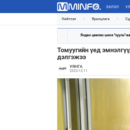
ЭХЛЭЛ
УЛ
Нийтлэл
•
Ярилцлага
•
Су
Яндан цөөлөх шинэ “хууль”-аар
Томуугийн үед эмнэлгүү
дэлгэжээ
УЯНГА
2023-12-11