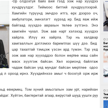
-Ор олдохгүй байх вий гээд ээж нар хүүхдээ
хүндрүүлдэг. Тиймээс битгий хүндрүүлээрэй.
Хамгийн түрүүнд эмчдээ итгэ, өрх дээрээ оч,
амбулатори, эмнэлэгт хүрээд ир. Бид яаж ийж
5
УИ
байгаад хүүхдээ аврахын төлөө зүтгэнэ. Энэ
тэн
хамгийн чухал. Ээж аав нарт хэлэхэд хүүхдээ
хайрла. Илүү их хайрла. Тэр нь халдвар
2
хамгааллын дэглэмээ баримтлах шүү дээ. Бид
Ба
но
цар тахалтай тэмцэж үзсэн ард түмэн. Тэр үед
бү
ээж аав нар хүүхэддээ болон өөртөө маш сайн
маск зүүлгэж байсан. Хөл хорионд байлгаж
чадаж байсан үед мундаг байсан мөртлөө одоо
5
Зу
эд л ороод ирнэ. Хүүхдийнхээ амыг ч боохгүй орж ирж
өд
вьд өвөрмөц. Том хүний амьсгалын зам урт, нарийхан
2
Тө
йдаг. Хүйтэн, бактеритай агаар, вирустай шууд уушги руу
ст