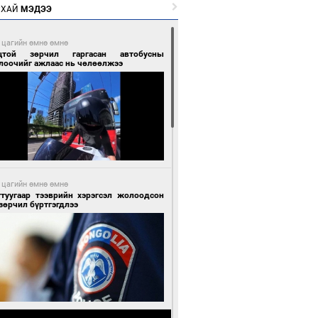
РХАЙ
МЭДЭЭ
 цагийн өмнө өмнө
цтой зөрчил гаргасан автобусны
лоочийг ажлаас нь чөлөөлжээ
 цагийн өмнө өмнө
гтуугаар тээврийн хэрэгсэл жолоодсон
зөрчил бүртгэгдлээ