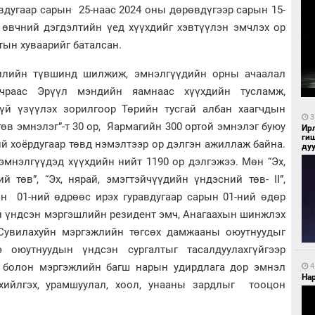
авдугаар сарын 25-наас 2024 оны дөрөвдүгээр сарын 15-
т өвчний дэгдэлтийн үед хүүхдийг хэвтүүлэн эмчлэх ор
тын хуваарийг баталсан.
жилийн түвшинд шилжиж, эмнэлгүүдийн орны ачаалал
учраас Эрүүл мэндийн яамнаас хүүхдийн тусламж,
лгүй үзүүлэх зорилгоор Төрийн тусгай албан хаагчдын
3
төв эмнэлэг”-т 30 ор, Яармагийн 300 ортой эмнэлэг буюу
Ир
ги
й хоёрдугаар төвд нэмэлтээр ор дэлгэн ажиллаж байна.
ду
эмнэлгүүдэд хүүхдийн нийт 1190 ор дэлгэжээ. Мөн “Эх,
 төв”, “Эх, нярай, эмэгтэйчүүдийн үндэсний төв- II”,
ын 01-ний өдрөөс ирэх гуравдугаар сарын 01-ний өдөр
н үндсэн мэргэшлийн резидент эмч, Анагаахын шинжлэх
 Сувилахуйн мэргэжлийн төгсөх дамжааны оюутнуудыг
э оюутнуудын үндсэн сургалтыг тасалдуулахгүйгээр
ч болон мэргэжлийн багш нарын удирдлага дор эмнэл
4
Нар
ийлгэх, урамшуулал, хоол, унааны зардлыг тооцон