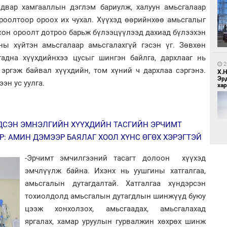
алдвар хамгааллын дэглэм бариулж, халуун амьсгалаар
5
ороолтоор ороох их чухал. Хүүхэд өөрийнхөө амьсгалыг
Бо
ба
сон ороолт дотроо барьж бүлээцүүлээд дахиад бүлээхэн
ны хүйтэн амьсгалаар амьсгалахгүй гэсэн үг. Зөвхөн
адна хүүхдийнхээ цусыг шингэн байлга, дархлааг нь
2
 эргэж байвал хүүхдийн, том хүний ч дархлаа сэргэнэ.
Х.
Эр
ээн ус уулга.
хар
1
Бү
ГДСЭН ЭМНЭЛГИЙН ХҮҮХДИЙН ТАСГИЙН ЭРЧИМТ
тээ
: АМИН ДЭМЭЭР БАЯЛАГ ХООЛ ХҮНС ӨГӨХ ХЭРЭГТЭЙ
-Эрчимт эмчилгээний тасагт долоон хүүхэд
эмчлүүлж байна. Ихэнх нь уушгины хатгалгаа,
2
Хөш
амьсгалын дутагдалтай. Хатгалгаа хүндэрсэн
тохиолдолд амьсгалын дутагдлын шинжүүд буюу
цээж хонхолзох, амьсгаадах, амьсгалахад
1
яргалах, хамар уруулын гурвалжин хөхрөх шинж
МИ