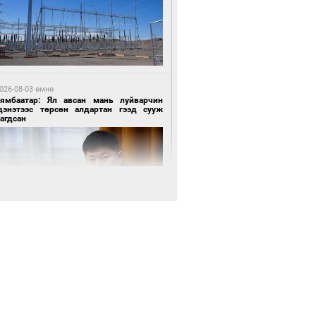
 цагийн өмнө өмнө
роо орохгүй, өдөртөө 28-30 хэм дулаан
йна
026-08-03 өмнө
Нямбаатар: Ял авсан мань луйварчин
дэнэтээс төрсөн алдартан гээд сууж
агдсан
8 цагийн өмнө өмнө
х төрлийн шатахууны импортыг шуурхай
вэрлэхэд гурван яам хамтран ажиллана
026-08-03 өмнө
өө бүтсэн түүхийг өгүүлэх 7 баримт
9 цагийн өмнө өмнө
АТ ТӨХК “Боинг” компанитай хамтын