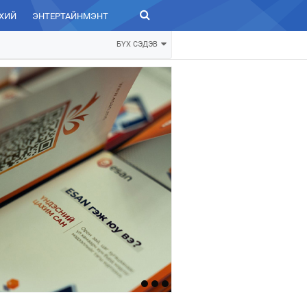
ХИЙ
ЭНТЕРТАЙНМЭНТ
ЗУРХАЙ
БҮХ СЭДЭВ