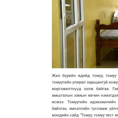
Жил бүрийн өдийд томуу, томуу
томуугийн улирал харьцангуй хожу
мэргэжилтнүүд хэлж байгаа. Гэ
амьсгалын замын өвчин нэмэгдэж
өсжээ. Томуугийн идэвхжилийн 
байлгах, эмнэлгийн тусламж үйлч
мэндийн сайд “Томуу, томуу төст 