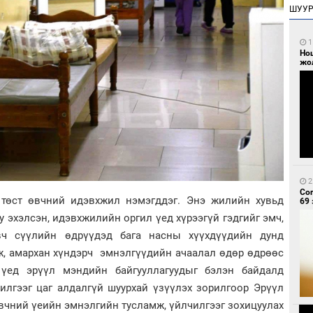
ШУУ
1
Но
жо
2
Со
 төст өвчний идэвхжил нэмэгддэг. Энэ жилийн хувьд
69 
у эхэлсэн, идэвхжилийн оргил үед хүрээгүй гэдгийг эмч,
вч сүүлийн өдрүүдэд бага насны хүүхдүүдийн дунд
, амархан хүндэрч эмнэлгүүдийн ачаалал өдөр өдрөөс
үед эрүүл мэндийн байгууллагуудыг бэлэн байдалд
илгээг цаг алдалгүй шуурхай үзүүлэх зорилгоор Эрүүл
өвчний үеийн эмнэлгийн тусламж, үйлчилгээг зохицуулах