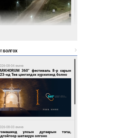
 цагийн өмнө өмнө
нгол Улсын волейболын шигшээ баг
өөдөр Хятадын эсрэг тоглоно
Л
БОЛГОХ
026-08-04 өмнө
ARKHORUM 360° фестиваль 8-р сарын
23-нд Төв цэнгэлдэх хүрээлэнд болно
 цагийн өмнө өмнө
өөдөр сондгой тоогоор төгссөн улсын
гаартай автомашинтай иргэдэд шатахуун
гоно
026-08-03 өмнө
томашинд улсын дугаарын тэгш,
ндгойгоор шатахуун олгоно