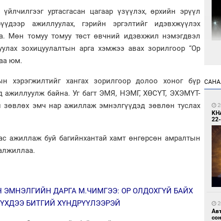
 үйлчилгээг уртасгасан цагаар үзүүлэх, өрхийн эрүүл
үдээр ажиллуулах, гэрийн эргэлтийг идэвхжүүлэх
а. Мөн томуу томуу төст өвчний идэвхжил нэмэгдвэл
руулах зохицуулалтын арга хэмжээ авах зорилгоор “Ор
4
аа юм.
Мо
өн
н хэрэгжилтийг хангах зорилгоор долоо хоног бүр
САНА
д ажиллуулж байна. Уг багт ЭМЯ, НЭМГ, ХӨСҮТ, ЭХЭМҮТ-
н зөвлөх эмч нар ажиллаж эмнэлгүүдэд зөвлөн туслах
2
KH
22-
ас ажиллаж буй багийнхантай хамт өнгөрсөн амралтын
валжиллаа.
4
Өн
ду
ол
Н ЭМНЭЛГИЙН ДАРГА М.ЧИМГЭЭ: ОР ОЛДОХГҮЙ БАЙХ
ҮҮХДЭЭ БИТГИЙ ХҮНДРҮҮЛЭЭРЭЙ
2
Ав
со