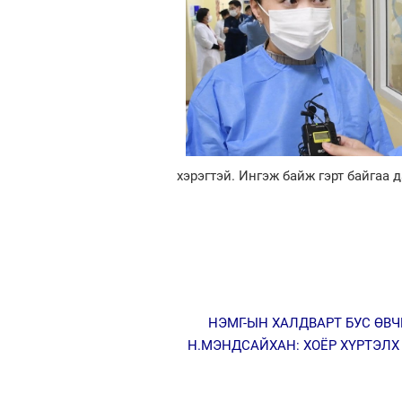
хэрэгтэй. Ингэж байж гэрт байгаа 
НЭМГ-ЫН ХАЛДВАРТ БУС ӨВ
Н.МЭНДСАЙХАН: ХОЁР ХҮРТЭЛХ