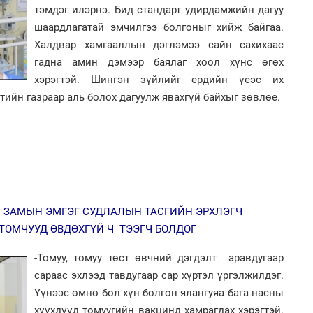
аж
тэмдэг илэрнэ. Бид стандарт удирдамжийн дагуу
шаардлагатай эмчилгээ болгоныг хийж байгаа.
Халдвар хамгааллын дэглэмээ сайн сахихаас
2
гадна амин дэмээр баялаг хоол хүнс өгөх
Хө
та
хэрэгтэй. Шингэн зүйлийг ердийн үеэс их
тийн газраар аль болох дагуулж явахгүй байхыг зөвлөе.
1
С.
ий
2
“Ну
 ЗАМЫН ЭМГЭГ СУДЛАЛЫН ТАСГИЙН ЭРХЛЭГЧ
 ТОМЧУУД ӨВДӨХГҮЙ Ч ТЭЭГЧ БОЛДОГ
-Томуу, томуу төст өвчний дэгдэлт аравдугаар
2
сараас эхлээд тавдугаар сар хүртэл үргэлжилдэг.
Н.
ас
Үүнээс өмнө бол хүн болгон ялангуяа бага насны
та
хүүхдүүд томуугийн вакцинд хамрагдах хэрэгтэй.