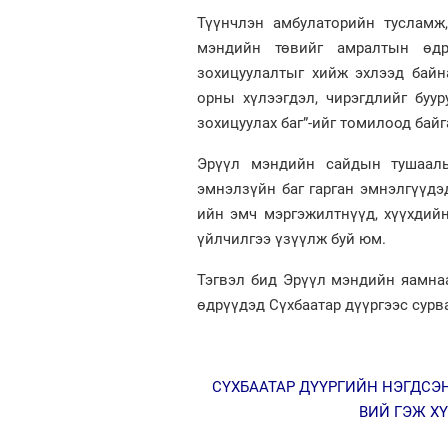
Түүнчлэн амбулаторийн тусламж,
мэндийн төвийг амралтын өдрү
зохицуулалтыг хийж эхлээд байн
орны хүлээгдэл, чирэгдлийг буу
зохицуулах баг”-ийг томилоод байг
Эрүүл мэндийн сайдын тушаалы
эмнэлзүйн баг гарган эмнэлгүүдэ
ийн эмч мэргэжилтнүүд, хүүхдий
үйлчилгээ үзүүлж буй юм.
Тэгвэл бид Эрүүл мэндийн яамна
өдрүүдэд Сүхбаатар дүүргээс сур
СҮХБААТАР ДҮҮРГИЙН НЭГДСЭ
ВИЙ ГЭЖ Х