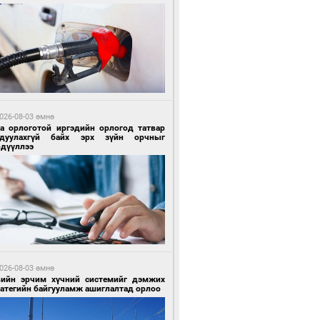
 цагийн өмнө өмнө
Х-ын дарга С.Бямбацогт Сутай хайрхны
гэрийг тахих тахилгад оролцлоо
026-08-03 өмнө
га орлоготой иргэдийн орлогод татвар
гдуулахгүй байх эрх зүйн орчныг
рдүүллээ
 цагийн өмнө өмнө
ргаан цагаан мэнгэтэй харагчин үхэр
өр
026-08-03 өмнө
вийн эрчим хүчний системийг дэмжих
ратегийн байгууламж ашиглалтад орлоо