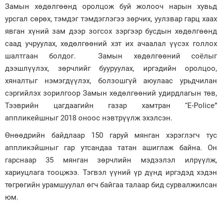
Замын хөдөлгөөнд оролцож буй жолооч нарын хувьд
Зурхай
урсгал сөрөх, тэмдэг тэмдэглэгээ зөрчих, уулзвар гарц хаах
явган хүний зам дээр зогсох зэргээр бусдын хөдөлгөөнд
саад учруулах, хөдөлгөөний хэт их ачаалал үүсэх голлох
шалтгаан болдог. Замын хөдөлгөөний соёлыг
дээшлүүлэх, зөрчлийг бууруулах, иргэдийн оролцоо,
хяналтыг нэмэгдүүлэх, болзошгүй аюулаас урьдчилан
сэргийлэх зорилгоор Замын хөдөлгөөний удирдлагын төв,
Тээврийн цагдаагийн газар хамтран “E-Police”
аппликейшныг 2018 оноос нэвтрүүлж эхэлсэн.
Өнөөдрийн байдлаар 150 гаруй мянган хэрэглэгч тус
аппликэйшныг гар утсандаа татан ашиглаж байна. Он
гарснаар 35 мянган зөрчлийн мэдээлэл илрүүлж,
хариуцлага тооцжээ. Тэгвэл үүний үр дүнд иргэдэд хэдэн
төгрөгийн урамшуулал өгч байгаа талаар бид сурвалжилсан
юм.