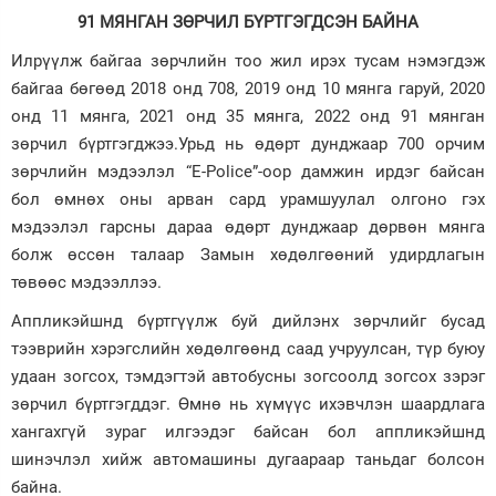
91 МЯНГАН ЗӨРЧИЛ БҮРТГЭГДСЭН БАЙНА
Илрүүлж байгаа зөрчлийн тоо жил ирэх тусам нэмэгдэж
байгаа бөгөөд 2018 онд 708, 2019 онд 10 мянга гаруй, 2020
онд 11 мянга, 2021 онд 35 мянга, 2022 онд 91 мянган
зөрчил бүртгэгджээ.Урьд нь өдөрт дунджаар 700 орчим
зөрчлийн мэдээлэл “E-Police”-оор дамжин ирдэг байсан
бол өмнөх оны арван сард урамшуулал олгоно гэх
мэдээлэл гарсны дараа өдөрт дунджаар дөрвөн мянга
болж өссөн талаар Замын хөдөлгөөний удирдлагын
төвөөс мэдээллээ.
Аппликэйшнд бүртгүүлж буй дийлэнх зөрчлийг бусад
тээврийн хэрэгслийн хөдөлгөөнд саад учруулсан, түр буюу
удаан зогсох, тэмдэгтэй автобусны зогсоолд зогсох зэрэг
зөрчил бүртгэгддэг. Өмнө нь хүмүүс ихэвчлэн шаардлага
хангахгүй зураг илгээдэг байсан бол аппликэйшнд
шинэчлэл хийж автомашины дугаараар таньдаг болсон
байна.