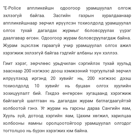
“E-Police аппликейшн одоогоор урамшуулал олгож
эхлээгүй байгаа. Засгийн газрын хуралдаанаар
аппликейшнаар зөрчил ирүүлсэн тохиолдолд урамшуулал
олгох тухай дагалдах журмыг боловсруулах үүрэг
даалгавар өгсөн. Одоогоор журам боловсруулагдаж байна.
Журам эцэслэж гараагүй учир урамшуулал олгох ажил
хэрэгжиж эхлээгүй байгаа гэдгийг албаны хүн хэллээ.
Гэмт хэрэг, зөрчлөөс урьдчилан сэргийлэх тухай хуульд
зааснаар 200 нэгжээс доош хэмжээний торгуультай зөрчил
илрүүлэхэд иргэнд 20 хувийг нь, 200 нэгжээс дээш
тохиолдолд 10 хувийг нь буцаан олгох хуулийн
зохицуулалт бий. Гэхдээ өнгөрсөн хугацаанд хэрэгжиж
байгаагүй шалтгаан нь дагалдах журам батлагдаагүйтэй
холбоотой гэнэ. Уг журам нь гарсны дараа Сангийн яам,
Хууль зүй, дотоод хэргийн яам, Цахим хөгжил, харилцаа
холбооны яамны оролцоотойгоор урамшуулал олгодог
тогтолцоо нь бүрэн хэрэгжих юм байна.