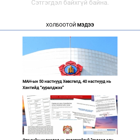
Сэтгэгдэл байхгүй байна.
ХОЛБООТОЙ
МЭДЭЭ
МАН-ын 50 настнууд Хөвсгөлд, 40 настнууд нь
Хэнтийд “хуралджээ”