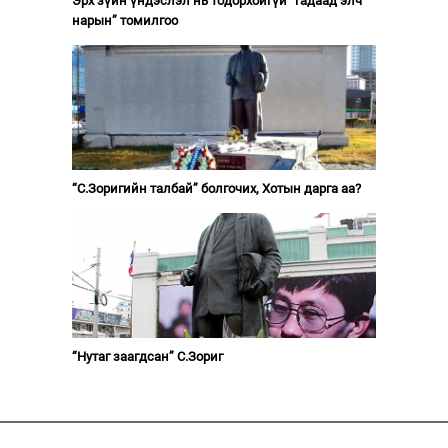
Эрх зүйн үндэслэл нь тодорхойгүй “гадаад элч
нарын” томилгоо
“С.Зоригийн талбай” болгочих, Хотын дарга аа?
“Нутаг заагдсан” С.Зориг