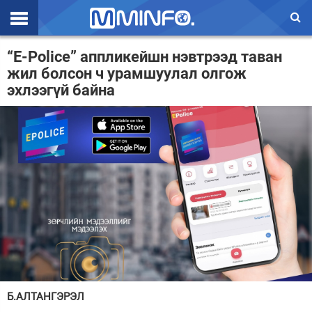
Эхлэл
“E-Police” аппликейшн нэвтрээд таван
жил болсон ч урамшуулал олгож
Цаг агаар
эхлээгүй байна
Валют ханш
Улс төр
Эдийн засаг
Үзэл бодол
Спорт
Нийгэм
Дэлхий
Б.АЛТАНГЭРЭЛ
Энтертайнмэнт