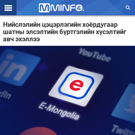
Эхлэл
Нийслэлийн цэцэрлэгийн хоёрдугаар
шатны элсэлтийн бүртгэлийн хүсэлтийг
Цаг агаар
авч эхэллээ
Валют ханш
Улс төр
Эдийн засаг
Үзэл бодол
Спорт
Нийгэм
Дэлхий
Энтертайнмэнт