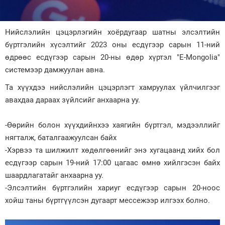
Зурхай
Нийслэлийн цэцэрлэгийн хоёрдугаар шатны элсэлтийн
бүртгэлийн хүсэлтийг 2023 оны есдүгээр сарын 11-ний
өдрөөс есдүгээр сарын 20-ны өдөр хүртэл "Е-Mongolia"
системээр дамжуулан авна.
Та хүүхдээ нийслэлийн цэцэрлэгт хамруулах үйлчилгээг
авахдаа дараах зүйлсийг анхаарна уу.
-Өөрийн болон хүүхдийнхээ хаягийн бүртгэл, мэдээллийг
нягталж, баталгаажуулсан байх
-Хэрвээ та шилжилт хөдөлгөөнийг энэ хугацаанд хийх бол
есдүгээр сарын 19-ний 17:00 цагаас өмнө хийлгэсэн байх
шаардлагатайг анхаарна уу.
-Элсэлтийн бүртгэлийн хариуг есдүгээр сарын 20-ноос
хойш таны бүртгүүлсэн дугаарт мессежээр илгээх болно.