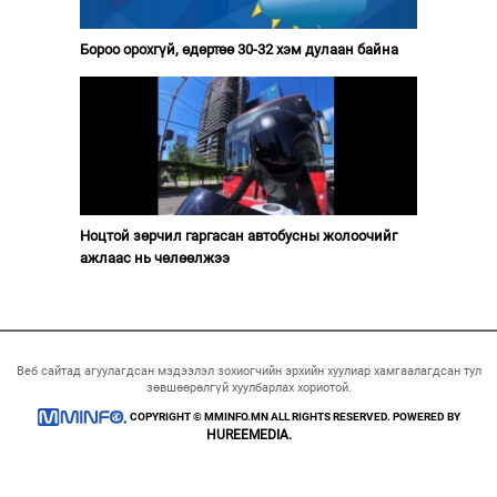
Бороо орохгүй, өдөртөө 30-32 хэм дулаан байна
Ноцтой зөрчил гаргасан автобусны жолоочийг
ажлаас нь чөлөөлжээ
Веб сайтад агуулагдсан мэдээлэл зохиогчийн эрхийн хуулиар хамгаалагдсан тул
зөвшөөрөлгүй хуулбарлах хориотой.
COPYRIGHT © MMINFO.MN ALL RIGHTS RESERVED. POWERED BY
HUREEMEDIA.