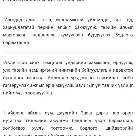
-Иргэдэд адил тэгш, хүртээмжтэй үйлчилдэг, ил тод,
хариуцлагатай төрийн албыг бэхжүүлж, төрийн албыг
мэргэшсэн, чадварлаг хүмүүсээр бүрдүүлэх бодлого
баримтална.
-Авлигатай хийх тэмцлийг үндэсний хэмжээнд өрнүүлж,
улс төрийн нам, иргэний нийгмийн байгууллагын идэвхтэй
оролцоог хангана. Авлигаас урьдчилан сэргийлэх, соён
гэгээрүүлэх ажлыг эрчимжүүлж, авлигыг үл тэвчих үзлийг
нийгэмд төлөвшүүлнэ.
-Нийслэл, аймаг, сум, дүүргийн Засаг дарга нар орон
нутагтаа Үндэсний аюулгүй байдлын үзэл баримтлал,
холбогдох хууль тогтоомж, бодлого, шийдвэрийн
хэрэгжилтийг зохион байгуулах үүрэг хүлээнэ.