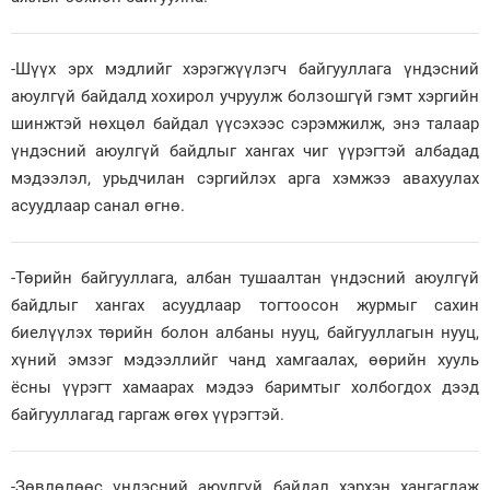
-Шүүх эрх мэдлийг хэрэгжүүлэгч байгууллага үндэсний
аюулгүй байдалд хохирол учруулж болзошгүй гэмт хэргийн
шинжтэй нөхцөл байдал үүсэхээс сэрэмжилж, энэ талаар
үндэсний аюулгүй байдлыг хангах чиг үүрэгтэй албадад
мэдээлэл, урьдчилан сэргийлэх арга хэмжээ авахуулах
асуудлаар санал өгнө.
-Төрийн байгууллага, албан тушаалтан үндэсний аюулгүй
байдлыг хангах асуудлаар тогтоосон журмыг сахин
биелүүлэх төрийн болон албаны нууц, байгууллагын нууц,
хүний эмзэг мэдээллийг чанд хамгаалах, өөрийн хууль
ёсны үүрэгт хамаарах мэдээ баримтыг холбогдох дээд
байгууллагад гаргаж өгөх үүрэгтэй.
-Зөвлөлөөс үндэсний аюулгүй байдал хэрхэн хангагдаж