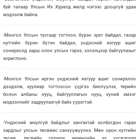
буй талаар Улсын Их Хуралд жилд нэгээс доошгүй удаа
мэдээлж байна.
-Монгол Улсын тусгаар тогтнол, бүрэн эрхт байдал, газар
нутгийн бүрэн бүтэн байдал, үндэсний язгуур ашиг
сонирхолд харш олон улсын гэрээ, хэлэлцээр байгуулахыг
хориглоно.
-Монгол Улсын иргэн үндэсний язгуур ашиг сонирхлоо
дээдэлж, хуулиар тогтоосон үүргээ биелүүлэх, төрийн
болон албаны нууц, байгууллагын нууц, хүний эмзэг
мэдээллийг задруулахгүй байх үүрэгтэй.
-Үндэсний аюулгүй байдлыг хангахтай холбогдон гарах
зардлыг улсын төсвөөс санхүүжүүлнэ. Мөн орон нутгийн
төсөв, төсвийн гадуурх хөрөнгийн эх үүсвэрээр