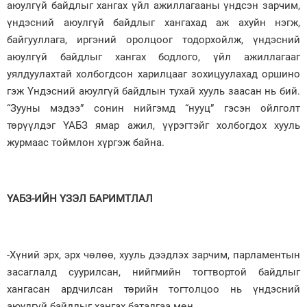
аюулгүй байдлыг хангах үйл ажиллагааны үндсэн зарчим,
үндэсний аюулгүй байдлыг хангахад аж ахуйн нэгж,
байгууллага, иргэний оролцоог тодорхойлж, үндэсний
аюулгүй байдлыг хангах бодлого, үйл ажиллагааг
уялдуулахтай холбогдсон харилцааг зохицуулахад оршино
гэж Үндэсний аюулгүй байдлын тухай хууль заасан нь бий.
“Зууны мэдээ” сонин нийгэмд “нууц” гэсэн ойлголт
төрүүлдэг ҮАБЗ ямар ажил, үүрэгтэйг холбогдох хууль
журмаас тоймлон хүргэж байна.
ҮАБЗ-ИЙН ҮЗЭЛ БАРИМТЛАЛ
-Хүний эрх, эрх чөлөө, хууль дээдлэх зарчим, парламентын
засаглалд суурилсан, нийгмийн тогтвортой байдлыг
хангасан ардчилсан төрийн тогтолцоо нь үндэсний
аюулгүй байдлыг хангах баталгаа мөн.