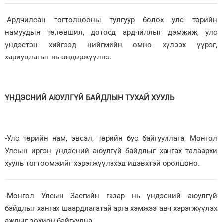
-Ардчилсан тогтолцооны тулгуур болох улс төрийн
намуудын төлөвшил, дотоод ардчиллыг дэмжиж, улс
үндэстэн хийгээд нийгмийн өмнө хүлээх үүрэг,
хариуцлагыг нь өндөржүүлнэ.
ҮНДЭСНИЙ АЮУЛГҮЙ БАЙДЛЫН ТУХАЙ ХУУЛЬ
-Улс төрийн нам, эвсэл, төрийн бус байгууллага, Монгол
Улсын иргэн үндэсний аюулгүй байдлыг хангах талаархи
хууль тогтоомжийг хэрэгжүүлэхэд идэвхтэй оролцоно.
-Монгол Улсын Засгийн газар нь үндэсний аюулгүй
байдлыг хангах шаардлагатай арга хэмжээ авч хэрэгжүүлэх
ажлыг зохион байгуулна.