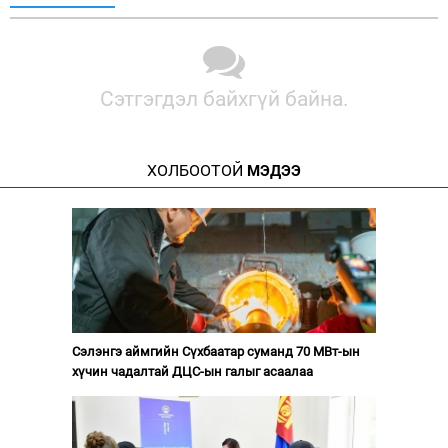
Сэтгэгдэл байхгүй байна.
ХОЛБООТОЙ
МЭДЭЭ
Сэлэнгэ аймгийн Сүхбаатар суманд 70 МВт-ын
хүчин чадалтай ДЦС-ын галыг асаалаа