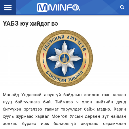
Эхлэл
ҮАБЗ юу хийдэг вэ
Цаг агаар
Валют ханш
Улс төр
Эдийн засаг
Үзэл бодол
Спорт
Манайд Үндэсний аюулгүй байдлын зөвлөл гэж нэлээн
нууц байгууллага бий. Тиймдээ ч олон нийтийн дунд
Нийгэм
битүүхэн эргэлзээ таамаг төрүүлдэг байж мэднэ. Харин
Дэлхий
хууль журмаас харвал Монгол Улсын дөрвөн зүг найман
зовхис бүрээс ирж болзошгүй аюулаас сэрэмжлэн
Энтертайнмэнт