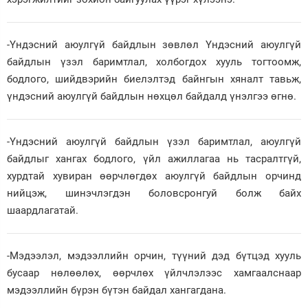
-Үндэсний аюулгүй байдлын зөвлөл Үндэсний аюулгүй
байдлын үзэл баримтлал, холбогдох хууль тогтоомж,
бодлого, шийдвэрийн биелэлтэд байнгын хяналт тавьж,
үндэсний аюулгүй байдлын нөхцөл байдалд үнэлгээ өгнө.
-Үндэсний аюулгүй байдлын үзэл баримтлал, аюулгүй
байдлыг хангах бодлого, үйл ажиллагаа нь тасралтгүй,
хурдтай хувиран өөрчлөгдөх аюулгүй байдлын орчинд
нийцэж, шинэчлэгдэн боловсронгуй болж байх
шаардлагатай.
-Мэдээлэл, мэдээллийн орчин, түүний дэд бүтцэд хууль
бусаар нөлөөлөх, өөрчлөх үйлчлэлээс хамгаалснаар
мэдээллийн бүрэн бүтэн байдал хангагдана.