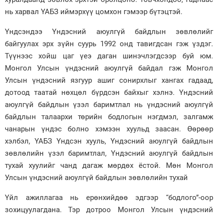
нь харвал ҮАБЗ иймэрхүү цомхон гэмээр бүтэцтэй.
Үндсэндээ Үндэсний аюулгүй байдлын зөвлөлийг
байгуулах эрх зүйн суурь 1992 онд тавигдсан гэж үздэг.
Түүнээс хойш цаг үеэ даган шинэчлэгдсээр буй юм.
Монгол Улсын үндэсний аюулгүй байдал гэж Монгол
Улсын үндэсний язгуур ашиг сонирхлыг хангах гадаад,
дотоод таатай нөхцөл бүрдсэн байхыг хэлнэ. Үндэсний
аюулгүй байдлын үзэл баримтлал нь үндэсний аюулгүй
байдлын талаархи төрийн бодлогын нэгдмэл, залгамж
чанарын үндэс болно хэмээн хуульд заасан. Өөрөөр
хэлбэл, ҮАБЗ Үндсэн хууль, Үндэсний аюулгүй байдлын
зөвлөлийн үзэл баримтлал, Үндэсний аюулгүй байдлын
тухай хуулийг чанд дагаж мөрдөх ёстой. Мөн Монгол
Улсын үндэсний аюулгүй байдлын зөвлөлийн тухай
Үйл ажиллагаа нь ерөнхийдөө эдгээр “бодлого”-оор
зохицуулагдана. Тэр дотроо Монгол Улсын үндэсний