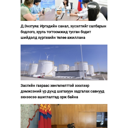
Д.Энхтуяа: Иргэдийн санал, хүсэлтийг салбарын
бодлого, хууль тогтоомжид тусган бодит
шийдэлд хүргэхийн төлөө ажиллана
Засгийн газраас хөнгөлөлттэй зээлээр
дэмжсэний үр дүнд шатахуун хадгалах савнууд
эхнээсээ ашиглалтад орж байна