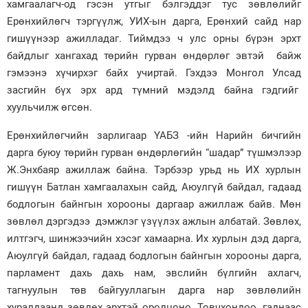
хамгаалагч-од гэсэн утгыг бэлгэддэг тус зөвлөлийг
Ерөнхийлөгч тэргүүлж, УИХ-ын дарга, Ерөнхий сайд нар
Зурхай
гишүүнээр ажилладаг. Тиймдээ ч улс орны бүрэн эрхт
байдлыг хангахад төрийн гурван өндөрлөг эвтэй байж
гэмээнэ хүчирхэг байх учиртай. Гэхдээ Монгол Улсад
засгийн бүх эрх ард түмний мэдэлд байна гэдгийг
хуульчилж өгсөн.
Ерөнхийлөгчийн зарлигаар ҮАБЗ -ийн Нарийн бичгийн
дарга буюу төрийн гурван өндөрлөгийн “шадар” түшмэлээр
Ж.Энхбаяр ажиллаж байна. Тэрбээр урьд нь ИХ хурлын
гишүүн Батлан хамгаалахын сайд, Аюулгүй байдал, гадаад
бодлогын байнгын хорооны даргаар ажиллаж байв. Мөн
зөвлөл дэргэдээ дэмжлэг үзүүлэх ажлын албатай. Зөвлөх,
илтгэгч, шинжээчийн хэсэг хамаарна. Их хурлын дэд дарга,
Аюулгүй байдал, гадаад бодлогын байнгын хорооны дарга,
парламент дахь дахь нам, эвслийн бүлгийн ахлагч,
тагнуулын төв байгууллагын дарга нар зөвлөлийн
хуралдаанд зөвлөх эрхтэй оролцоно. Товчхондоо, гаднаас