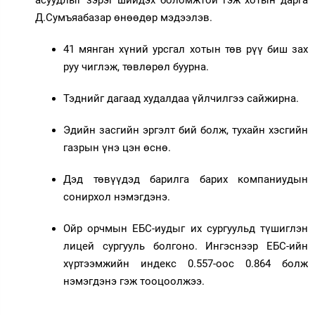
Д.Сумъяабазар өнөөдөр мэдээлэв.
Зурхай
41 мянган хүний урсгал хотын төв рүү биш зах
руу чиглэж, төвлөрөл буурна.
Тэднийг дагаад худалдаа үйлчилгээ сайжирна.
Эдийн засгийн эргэлт бий болж, тухайн хэсгийн
газрын үнэ цэн өснө.
Дэд төвүүдэд барилга барих компаниудын
сонирхол нэмэгдэнэ.
Ойр орчмын ЕБС-иудыг их сургуульд түшиглэн
лицей сургууль болгоно. Ингэснээр ЕБС-ийн
хүртээмжийн индекс 0.557-оос 0.864 болж
нэмэгдэнэ гэж тооцоолжээ.