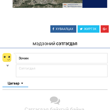
ХУВААЛЦАХ
ЖИРГЭХ
МЭДЭЭНИЙ
СЭТГЭГДЭЛ
Цагаар
Сэтгэгдэл байхгүй байна.