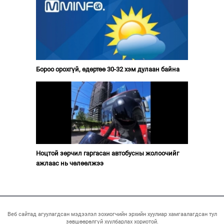
Бороо орохгүй, өдөртөө 30-32 хэм дулаан байна
Ноцтой зөрчил гаргасан автобусны жолоочийг
ажлаас нь чөлөөлжээ
Веб сайтад агуулагдсан мэдээлэл зохиогчийн эрхийн хуулиар хамгаалагдсан тул
зөвшөөрөлгүй хуулбарлах хориотой.