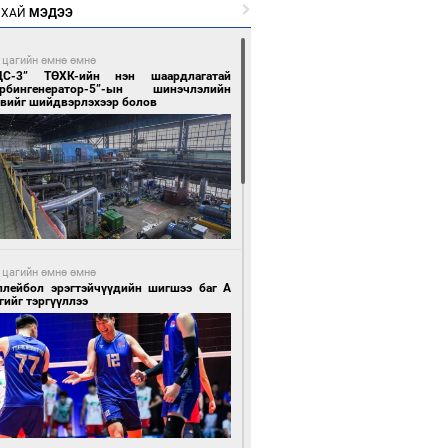
РХАЙ
МЭДЭЭ
 цагийн өмнө өмнө
ЦС-3” ТӨХК-ийн нэн шаардлагатай
урбингенератор-5”-ын шинэчлэлийн
свийг шийдвэрлэхээр болов
 цагийн өмнө өмнө
ллейбол эрэгтэйчүүдийн шигшээ баг А
гийг тэргүүллээ