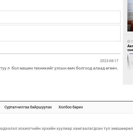
1
Мо
өн
2
Ав
со
2023-08-17
туу л бол машин техникийг улсын өмч болгоод алаад өгөөч.
1
Өн
ду
ол
2
Хө
Сурталчилгаа байршуулах
Холбоо барих
та
мэдээлэл зохиогчийн эрхийн хуулиар хамгаалагдсан тул зөвшөөрөл