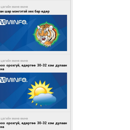
 цагийн өмнө өмнө
ан шар мэнгэтэй хөх бар өдөр
 цагийн өмнө өмнө
роо орохгүй, өдөртөө 30-32 хэм дулаан
йна
 цагийн өмнө өмнө
роо орохгүй, өдөртөө 30-32 хэм дулаан
йна