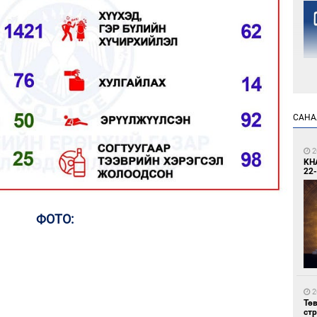
1
САНА
Но
жо
2
KH
22-
ФОТО:
1
Со
69 
2
Тө
ст