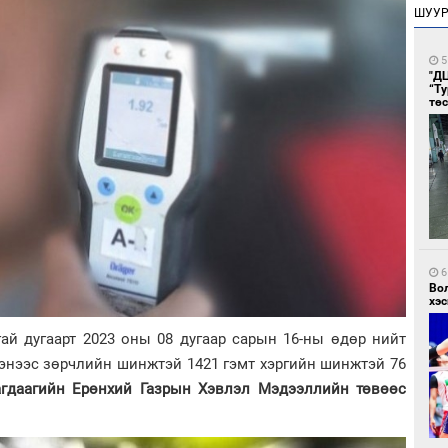
ШУУ
5
"Д
“Т
тө
6
Во
хэс
гай дугаарт 2023 оны 08 дугаар сарын 16-ны өдөр нийт
сэнээс зөрчлийн шинжтэй 1421 гэмт хэргийн шинжтэй 76
агдаагийн Ерөнхий Газрын Хэвлэл Мэдээллийн төвөөс