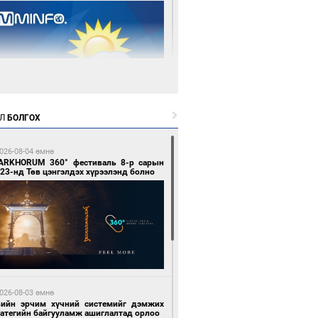
 өдрийн өмнө өмнө
Л
БОЛГОХ
цтой зөрчил гаргасан автобусны
лоочийг ажлаас нь чөлөөлжээ
026-08-04 өмнө
ARKHORUM 360° фестиваль 8-р сарын
23-нд Төв цэнгэлдэх хүрээлэнд болно
 өдрийн өмнө өмнө
гтуугаар тээврийн хэрэгсэл жолоодсон
зөрчил бүртгэгдлээ
026-08-03 өмнө
вийн эрчим хүчний системийг дэмжих
ратегийн байгууламж ашиглалтад орлоо