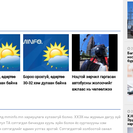
1
Ир
ги
ду
2
Ба
но
бү
, өдөртөө
Бороо орохгүй, өдөртөө
Ноцтой зөрчил гаргасан
аан байна
30-32 хэм дулаан байна
автобусны жолоочийг
ажлаас нь чөлөөлжээ
1
Нар
2
Х.
лд mminfo.mn хариуцлага хүлээхгүй болно. ХХЗХ-ны журмын дагуу зүй
Эр
тул ТА сэтгэгдэл бичихдээ хууль зүйн болон ёс суртахууны хэм
хар
н сэтгэгдлийг админ устгах эрхтэй. Сэтгэгдэлтэй холбоотой санал