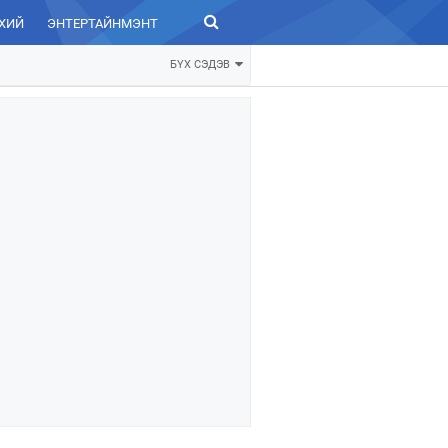
ХИЙ
ЭНТЕРТАЙНМЭНТ
ЗУРХАЙ
БҮХ СЭДЭВ