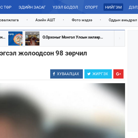
С ТӨР
ЭДИЙН ЗАСАГ
ҮЗЭЛ БОДОЛ
СПОРТ
НИЙГЭМ
ДЭЛ
рвалжлага
•
Азийн АШТ
•
Фото мэдээ
•
Оддын амьдрал
...
О.Орхоныг Монгол Улсын хилээр...
рэгсэл жолоодсон 98 зөрчил
ХУВААЛЦАХ
ЖИРГЭХ