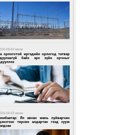
 өдрийн өмнө өмнө
ландын алдарт Boyzone хамтлагийн
шүүн Ronan Keating Монголд анх удаа
улна
026-08-03 өмнө
га орлоготой иргэдийн орлогод татвар
гдуулахгүй байх эрх зүйн орчныг
рдүүллээ
 өдрийн өмнө өмнө
ны эрчим хүчээр гэрэлтдэг үйлдвэр
026-08-03 өмнө
Нямбаатар: Ял авсан мань луйварчин
дэнэтээс төрсөн алдартан гээд сууж
агдсан