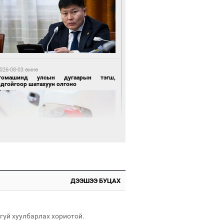
 өдрийн өмнө өмнө
нгол Улсын волейболын шигшээ баг
өөдөр Хятадын эсрэг тоглоно
026-08-03 өмнө
томашинд улсын дугаарын тэгш,
ндгойгоор шатахуун олгоно
 өдрийн өмнө өмнө
өөдөр сондгой тоогоор төгссөн улсын
гаартай автомашинтай иргэдэд шатахуун
гоно
026-08-03 өмнө
всгөл нуурын лусыг тахих төрийн
ДЭЭШЭЭ БУЦАХ
хилгын ёслол боллоо
гүй хуулбарлах хориотой.