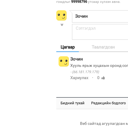
гомдлыг
99998796
утсаар хүлээн авна.
Цагаар
Таалагдсан
Зочин
Хууль ярьж хуцахын оронд сог
(66.181.179.179)
·
Хариулах
0
Бидний тухай
Редакцийн бодлого
Веб сайтад агуулагдсан 