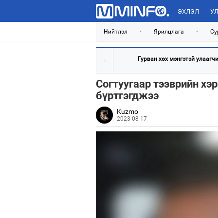
ЭХЛЭЛ
УЛ
Нийтлэл
•
Ярилцлага
•
Су
Гурван хөх мэнгэтэй улаагчин
Согтуугаар тээврийн хэ
бүртгэгджээ
Kuzmo
2023-08-17