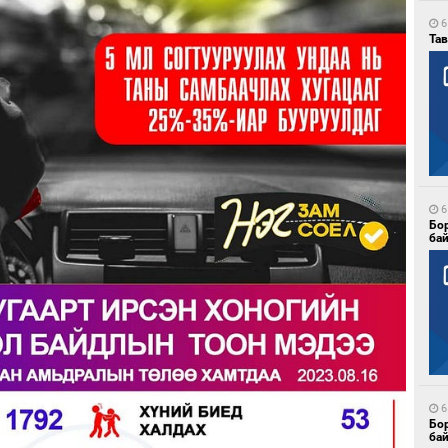
6
Тав
6
Бо
ба
6
Бо
ба