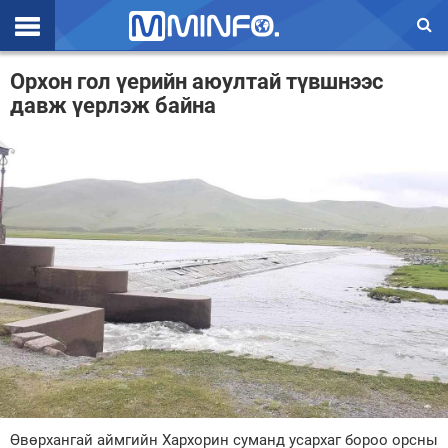
Эхлэл
Орхон гол үерийн аюултай түвшнээс
давж үерлэж байна
Цаг агаар
Валют ханш
Улс төр
Эдийн засаг
Үзэл бодол
Спорт
Нийгэм
Дэлхий
Энтертайнмэнт
Өвөрхангай аймгийн Хархорин суманд усархаг бороо орсны