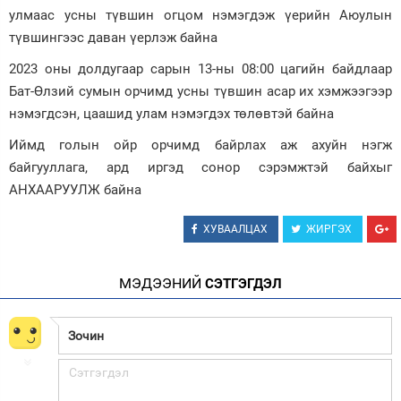
улмаас усны түвшин огцом нэмэгдэж үерийн Аюулын
Зурхай
түвшингээс даван үерлэж байна
2023 оны долдугаар сарын 13-ны 08:00 цагийн байдлаар
Бат-Өлзий сумын орчимд усны түвшин асар их хэмжээгээр
нэмэгдсэн, цаашид улам нэмэгдэх төлөвтэй байна
Иймд голын ойр орчимд байрлах аж ахуйн нэгж
байгууллага, ард иргэд сонор сэрэмжтэй байхыг
АНХААРУУЛЖ байна
ХУВААЛЦАХ
ЖИРГЭХ
МЭДЭЭНИЙ
СЭТГЭГДЭЛ