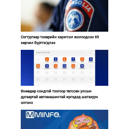
Согтуугаар тээврийн хэрэгсэл жолоодсон 69
зөрчил бүртгэгдлээ
Өнөөдөр сондгой тоогоор төгссөн улсын
дугаартай автомашинтай иргэдэд шатахуун
олгоно