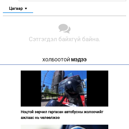
Цагаар
Сэтгэгдэл байхгүй байна.
ХОЛБООТОЙ
МЭДЭЭ
Ноцтой зөрчил гаргасан автобусны жолоочийг
ажлаас нь чөлөөлжээ