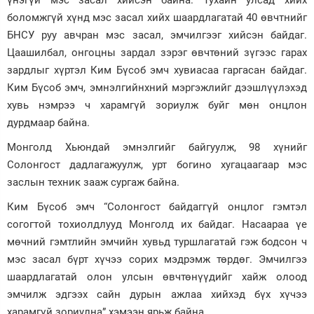
үнэгүй мэс засал хийсэн байна. Тухайн улсад хийх
боломжгүй хүнд мэс засал хийх шаардлагатай 40 өвчтнийг
БНСУ руу авчран мэс засал, эмчилгээг хийсэн байдаг.
Цаашилбал, онгоцны зардал зэрэг өвчтөний зүгээс гарах
зардлыг хүртэл Ким Бүсоб эмч хувиасаа гаргасан байдаг.
Ким Бүсоб эмч, эмнэлгийнхний мэргэжлийг дээшлүүлэхэд
хувь нэмрээ ч харамгүй зориулж буйг мөн онцлон
дурдмаар байна.
Монголд Хьюндай эмнэлгийг байгуулж, 98 хүнийг
Солонгост дадлагажуулж, урт богино хугацаагаар мэс
заслын техник зааж сургаж байна.
Ким Бүсоб эмч “Солонгост байдаггүй онцлог гэмтэл
согогтой тохиолдлууд Монголд их байдаг. Насаараа үе
мөчний гэмтлийн эмчийн хувьд туршлагатай гэж бодсон ч
мэс засал бүрт хүчээ сорих мэдрэмж төрдөг. Эмчилгээ
шаардлагатай олон улсын өвчтөнүүдийг хайж олоод
эмчилж эдгээх сайн дурын ажлаа хийхэд бүх хүчээ
харамгүй зориулна” хэмээн ярьж байна.