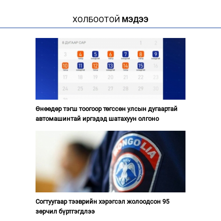
ХОЛБООТОЙ
МЭДЭЭ
Өнөөдөр тэгш тоогоор төгссөн улсын дугаартай
автомашинтай иргэдэд шатахуун олгоно
Согтуугаар тээврийн хэрэгсэл жолоодсон 95
зөрчил бүртгэгдлээ