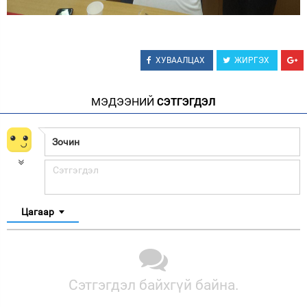
ХУВААЛЦАХ
ЖИРГЭХ
МЭДЭЭНИЙ
СЭТГЭГДЭЛ
Цагаар
Сэтгэгдэл байхгүй байна.