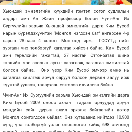
Зурхай
Хьюндай эмнэлэгийн хүүхдийн гэмтэл согог судлалын
алдарт эмч Ан Жэин профессор болон Чүнг-Анг Их
Сургуулийн харъяа Хьюндай эмнэлгийн дарга Ким Бүсоб
нарын бүрэлдэхүүнтэй “Монгол нэгдсэн баг” өнгөрсөн 4-р
сарын 28-наас 4 хоногт Монголд ирж, ГССҮТ-д нийт
зургаан үнэ төлбөргүй хагалгаа хийсэн байна. Ким Бүсоб
эмч төрөлхийн гажигтай, 27 настай Отгонбатад шинэ
төрлийн мэс заслын аргыг хэрэглэж, хагалгаа амжилттай
болсон байна. Энэ үеэр Ким Бусоб эмчээр өмнө нь
хагалгаа хийлгэж эрүүл саруул болсон дөрвөн залуу ирж
түүнтэй уулзаж, талархсан сэтгэлээ илчилсэн байна.
Чүнг-Анг Их Сургуулийн харъяа Хьюндай эмнэлгийн дарга
Ким Бүсоб 2009 оноос эхлэн гадаад орнуудад эрүүл
мэндийн сайн дурын ажил эрхэлж байгаагийн дотор
Монгол сонгогдсон байдаг. Энэ хугацаанд нийтдээ 10,900
хүнд үнэ төлбөргүй үзлэг оношлогоо хийж, 698 өвчтөнд