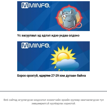
Үс засуулвал эд эдлэл идээ ундаа олдоно
Бороо орохгүй, өдөртөө 27-29 хэм дулаан байна
Веб сайтад агуулагдсан мэдээлэл зохиогчийн эрхийн хуулиар хамгаалагдсан тул
зөвшөөрөлгүй хуулбарлах хориотой.