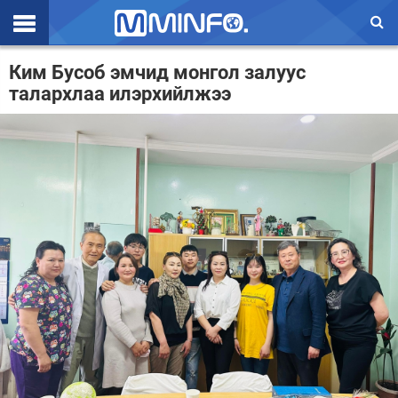
Эхлэл
Ким Бусоб эмчид монгол залуус
талархлаа илэрхийлжээ
Цаг агаар
Валют ханш
Улс төр
Эдийн засаг
Үзэл бодол
Спорт
Нийгэм
Дэлхий
Энтертайнмэнт